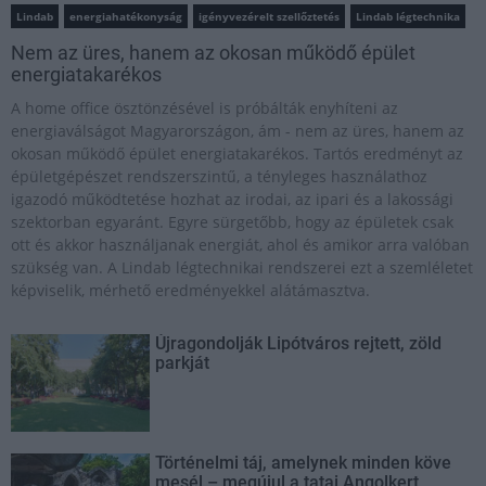
Lindab
energiahatékonyság
igényvezérelt szellőztetés
Lindab légtechnika
Nem az üres, hanem az okosan működő épület
energiatakarékos
A home office ösztönzésével is próbálták enyhíteni az
energiaválságot Magyarországon, ám - nem az üres, hanem az
okosan működő épület energiatakarékos. Tartós eredményt az
épületgépészet rendszerszintű, a tényleges használathoz
igazodó működtetése hozhat az irodai, az ipari és a lakossági
szektorban egyaránt. Egyre sürgetőbb, hogy az épületek csak
ott és akkor használjanak energiát, ahol és amikor arra valóban
szükség van. A Lindab légtechnikai rendszerei ezt a szemléletet
képviselik, mérhető eredményekkel alátámasztva.
Újragondolják Lipótváros rejtett, zöld
parkját
Történelmi táj, amelynek minden köve
mesél – megújul a tatai Angolkert