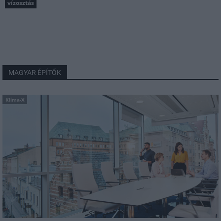
vízosztás
MAGYAR ÉPÍTŐK
Klíma-X