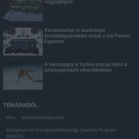
vízgyűjtőjére
Kecskeméten is szakirányú
továbbképzésekkel erősít a Gál Ferenc
Egyetem
A lakosságra is fontos szerep hárul a
szúnyoginvázió elkerülésében
TÉMÁINKBÓL
Pécs
közlekedésfejlesztés
Környezeti és Energiahatékonysági Operatív Program
(KEHOP)