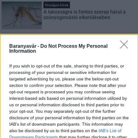
Országos hírek
A lakosságra is fontos szerep hárul a
szúnyoginvázió elkerülésében
Országos hírek
Baranyavár -
Do Not Process My Personal
Itt az ÉVOSZ megoldása a hőhullámok és
Information
az energiakrízis kezelésére
If you wish to opt-out of the sale, sharing to third parties, or
processing of your personal or sensitive information for
targeted advertising by us, please use the below opt-out
Országos hírek
section to confirm your selection. Please note that after your
Miért éri meg Afrikában utat építeni?
opt-out request is processed you may continue seeing
Minden, amit a GED Afrika projektről
tudni kell
interest-based ads based on personal information utilized by
us or personal information disclosed to third parties prior to
your opt-out. You may separately opt-out of the further
disclosure of your personal information by third parties on the
Kultúra
IAB’s list of downstream participants. This information may
Kihívások labirintusában
also be disclosed by us to third parties on the
IAB’s List of
Downstream Participants
that may further disclose it to other