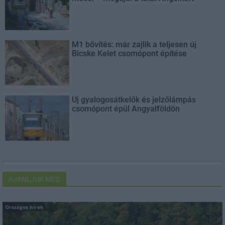
M1 bővítés: már zajlik a teljesen új
Bicske Kelet csomópont építése
Új gyalogosátkelők és jelzőlámpás
csomópont épül Angyalföldön
AJÁNLJUK MÉG
Országos hírek