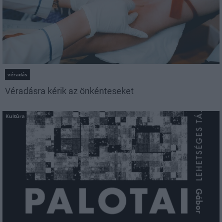
véradás
Véradásra kérik az önkénteseket
Kultúra