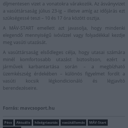
díjmentesen vizet a vonatokra várakozók. Az ásványvizet
a vasúttársaság július 23-ig – illetve amíg az időjárás ezt
szükségessé teszi – 10 és 17 óra között osztja.
A MÁV-START emellett azt javasolja, hogy mindenki
elegendő mennyiségű ivóvízzel vagy folyadékkal kezdje
meg vasúti utazását.
A vasúttársaság elsődleges célja, hogy utasai számára
minél komfortosabb utazást biztosítson, ezért a
járművek karbantartása során – a megbízható
üzemkészség érdekében – különös figyelmet fordít a
vasúti kocsik légkondicionáló és légjavító
berendezéseire.
Forrás: mavcsoport.hu
Pécs
Aktuális
hőségriasztás
vasútállomás
MÁV-Start