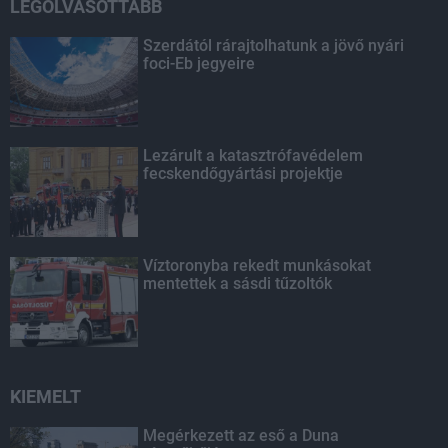
LEGOLVASOTTABB
Szerdától rárajtolhatunk a jövő nyári
foci-Eb jegyeire
Lezárult a katasztrófavédelem
fecskendőgyártási projektje
Víztoronyba rekedt munkásokat
mentettek a sásdi tűzoltók
KIEMELT
Megérkezett az eső a Duna