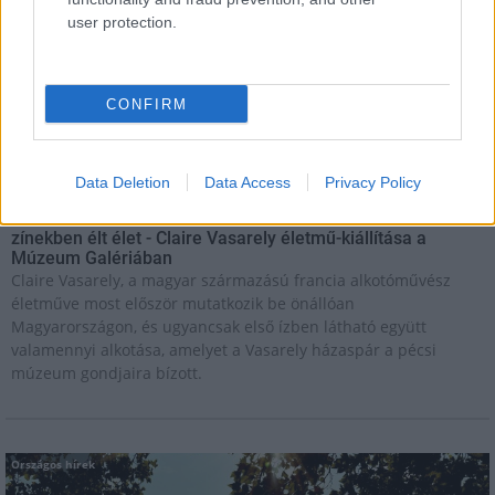
Kultúra
user protection.
Teliholdas Éjszakai Erdőfürdő
A teliholdas erdőfürdő különleges lehetőség arra, hogy
megtapasztald a természet egy másik arcát. Ahogy sötétedik, a
látásunk háttérbe húzódik, és a többi érzékszervünk egyre
CONFIRM
éberebbé válik. Felerősödnek a hangok, az illatok, a tapintás
élménye.
Data Deletion
Data Access
Privacy Policy
Kultúra
zínekben élt élet - Claire Vasarely életmű-kiállítása a
Múzeum Galériában
Claire Vasarely, a magyar származású francia alkotóművész
életműve most először mutatkozik be önállóan
Magyarországon, és ugyancsak első ízben látható együtt
valamennyi alkotása, amelyet a Vasarely házaspár a pécsi
múzeum gondjaira bízott.
Országos hírek