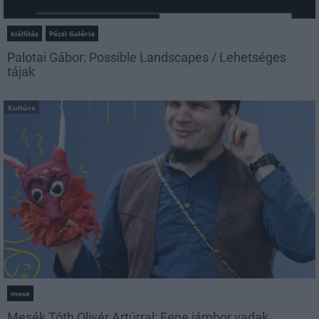
kiállítás
Pécsi Galéria
Palotai Gábor: Possible Landscapes / Lehetséges
tájak
Kultúra
mese
Mesék Tóth Olivér Artúrral: Fene jámbor vadak