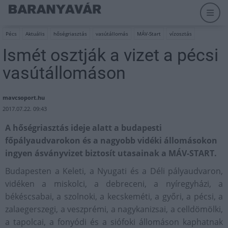
Pécs
Aktuális
hőségriasztás
vasútállomás
MÁV-Start
vízosztás
Ismét osztják a vizet a pécsi
vasútállomáson
mavcsoport.hu
2017.07.22. 09:43
A hőségriasztás ideje alatt a budapesti
főpályaudvarokon és a nagyobb vidéki állomásokon
ingyen ásványvizet biztosít utasainak a MÁV-START.
Budapesten a Keleti, a Nyugati és a Déli pályaudvaron,
vidéken a miskolci, a debreceni, a nyíregyházi, a
békéscsabai, a szolnoki, a kecskeméti, a győri, a pécsi, a
zalaegerszegi, a veszprémi, a nagykanizsai, a celldömölki,
a tapolcai, a fonyódi és a siófoki állomáson kaphatnak