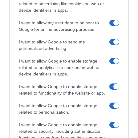
FELIRATKOZÁS
related to advertising like cookies on web or
device identifiers in apps.
I want to allow my user data to be sent to
Aktuális
Google for online advertising purposes.
Open Orfű: mozgás, zene, közösség
Augusztus első hétvégéjén (augusztus 1-2.) a Pécsi-tó partja
I want to allow Google to send me
megtelik élettel, sporttal és élményekkel!
personalized advertising.
I want to allow Google to enable storage
Kultúra
related to analytics like cookies on web or
Brandnyúl mini disco
device identifiers in apps.
Ilyen még nem volt: most a gyerkőcök bulizhatnak a Káptalan
Kertben!
I want to allow Google to enable storage
related to functionality of the website or app.
Helyi hírek
I want to allow Google to enable storage
Beindult az őszibarackszezon, szeptemberig élvezhetjük
related to personalization.
A világon évente mintegy 25 millió tonna őszibarack terem, Kína
- csaknem 17 millió tonnával - messze a legnagyobb termelő.
I want to allow Google to enable storage
related to security, including authentication
functionality and fraud prevention, and other