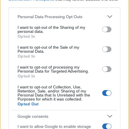
third parties.
Please note that this website/app uses one or more Google
Országos hírek
Personal Data Processing Opt Outs
services and may gather and store information including but
Túlfogyasztás napja - július 30-ra
not limited to your visit or usage behaviour. You may click to
I want to opt-out of the Sharing of my
felhasználta az emberiség a Föld egész
personal data.
évre elegendő erőforrásait
grant or deny consent to Google and its third-party tags to
Opted In
use your data for below specified purposes in below Google
consent section.
I want to opt-out of the Sale of my
Personal Data.
Opted In
HÍRLEVÉL
I want to opt-out of processing my
Personal Data for Targeted Advertising.
Név
Opted In
I want to opt-out of Collection, Use,
Retention, Sale, and/or Sharing of my
E-mail cím
Personal Data that Is Unrelated with the
Purposes for which it was collected.
Opted Out
Feliratkozom a hírlevélre és elfogadom az
adatvédelmi
Google consents
szabályzatot!
I want to allow Google to enable storage