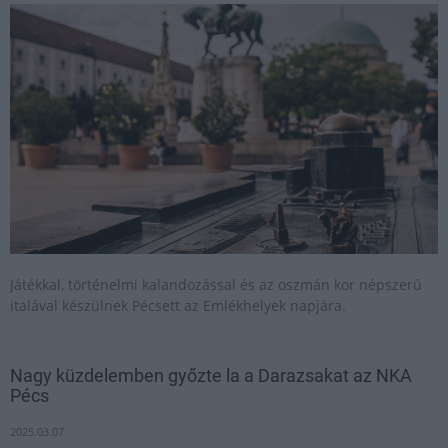
Játékkal, történelmi kalandozással és az oszmán kor népszerű
italával készülnek Pécsett az Emlékhelyek napjára.
Nagy küzdelemben győzte la a Darazsakat az NKA
Pécs
2025.03.07