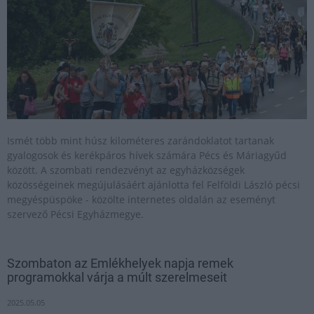
Ismét több mint húsz kilométeres zarándoklatot tartanak
gyalogosok és kerékpáros hívek számára Pécs és Máriagyűd
között. A szombati rendezvényt az egyházközségek
közösségeinek megújulásáért ajánlotta fel Felföldi László pécsi
megyéspüspöke - közölte internetes oldalán az eseményt
szervező Pécsi Egyházmegye.
Szombaton az Emlékhelyek napja remek
programokkal várja a múlt szerelmeseit
2025.05.05