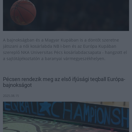
A bajnokságban és a Magyar Kupában is a döntőt szeretne
játszani a női kosárlabda NB I-ben és az Európa Kupában
szereplő NKA Universitas Pécs kosárlabdacsapata - hangzott el
a sajtótájékoztatón a baranyai vármegyeszékhelyen.
Pécsen rendezik meg az első ifjúsági teqball Európa-
bajnokságot
2025.08.15