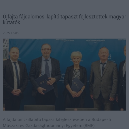
Újfajta fájdalomcsillapító tapaszt fejlesztettek magyar
kutatók
2025.12.05
A fájdalomcsillapító tapasz kifejlesztésében a Budapesti
Műszaki és Gazdaságtudományi Egyetem (BME)