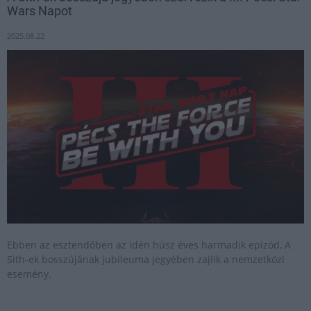
Wars Napot
2025.08.22
Ebben az esztendőben az idén húsz éves harmadik epizód, A
Sith-ek bosszújának jubileuma jegyében zajlik a nemzetközi
esemény.