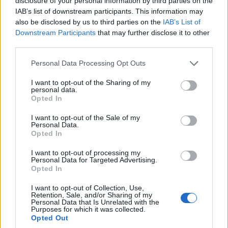
disclosure of your personal information by third parties on the
IAB’s list of downstream participants. This information may
also be disclosed by us to third parties on the
IAB’s List of
Downstream Participants
that may further disclose it to other
third parties.
Please note that this website/app uses one or more Google
Personal Data Processing Opt Outs
services and may gather and store information including but
not limited to your visit or usage behaviour. You may click to
I want to opt-out of the Sharing of my
personal data.
grant or deny consent to Google and its third-party tags to
Opted In
use your data for below specified purposes in below Google
consent section.
I want to opt-out of the Sale of my
Personal Data.
Opted In
Egész nap érdemes meglátogatni a Zsolnay Negyedet október
utolsó napján, számtalan programmal várják az érdeklődőket.
I want to opt-out of processing my
Personal Data for Targeted Advertising.
Opted In
Megújult a pécsi belváros egyik kulturális központja
I want to opt-out of Collection, Use,
Retention, Sale, and/or Sharing of my
2024.10.06
Personal Data that Is Unrelated with the
Purposes for which it was collected.
Opted Out