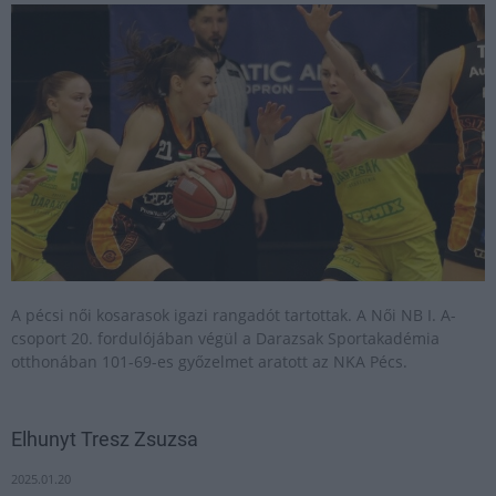
A pécsi női kosarasok igazi rangadót tartottak. A Női NB I. A-
csoport 20. fordulójában végül a Darazsak Sportakadémia
otthonában 101-69-es győzelmet aratott az NKA Pécs.
Elhunyt Tresz Zsuzsa
2025.01.20