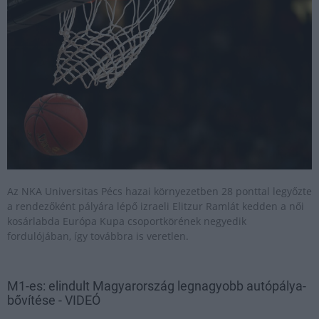
Az NKA Universitas Pécs hazai környezetben 28 ponttal legyőzte
a rendezőként pályára lépő izraeli Elitzur Ramlát kedden a női
kosárlabda Európa Kupa csoportkörének negyedik
fordulójában, így továbbra is veretlen.
M1-es: elindult Magyarország legnagyobb autópálya-
bővítése - VIDEÓ