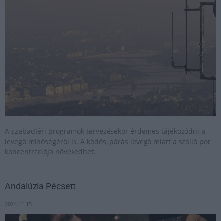
A szabadtéri programok tervezésekor érdemes tájékozódni a
levegő minőségéről is. A ködös, párás levegő miatt a szálló por
koncentrációja növekedhet.
Andalúzia Pécsett
2024.11.15