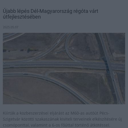
Újabb lépés Dél-Magyarország régóta várt
útfejlesztésében
2025.05.07
Kiírták a közbeszerzései eljárást az M60-as autóút Pécs-
Szigetvár közötti szakaszának kiviteli terveinek elkészítésére új
csomóponttal, valamint a 6-os főúttal történő átkötéssel.