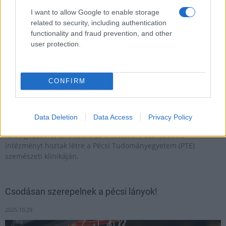
I want to allow Google to enable storage
related to security, including authentication
functionality and fraud prevention, and other
user protection.
CONFIRM
A szaruhártya-transzplantációra váró betegek gyorsabb
Data Deletion
Data Access
Privacy Policy
ellátását szolgáló, a szaruhártyaszövet-adományok gyűjtésére,
feldolgozására, tárolására és elosztására szakosodott
intézményt hoztak létre a Pécsi Tudományegyetem (PTE)
szemészeti klinikáján.
Csodásan szerepelnek a pécsi lányok!
2025.10.29