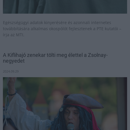
Egészségügyi adatok kinyerésére és azonnali internetes
továbbítására alkalmas okospólót fejlesztenek a PTE kutatói –
írja az MTI.
A Kiflihajó zenekar tölti meg élettel a Zsolnay-
negyedet
2024.09.29