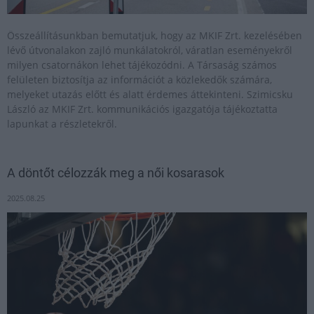
Összeállításunkban bemutatjuk, hogy az MKIF Zrt. kezelésében
lévő útvonalakon zajló munkálatokról, váratlan eseményekről
milyen csatornákon lehet tájékozódni. A Társaság számos
felületen biztosítja az információt a közlekedők számára,
melyeket utazás előtt és alatt érdemes áttekinteni. Szimicsku
László az MKIF Zrt. kommunikációs igazgatója tájékoztatta
lapunkat a részletekről.
A döntőt célozzák meg a női kosarasok
2025.08.25