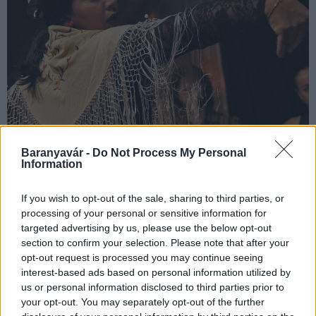
Baranyavár -
Do Not Process My Personal
Information
A Pécsi Flamenco Egyesület különleges koncerttel ünnepli a
If you wish to opt-out of the sale, sharing to third parties, or
Flamenco Világnapját.
processing of your personal or sensitive information for
targeted advertising by us, please use the below opt-out
section to confirm your selection. Please note that after your
Halloween a Zsolnay Negyedben - íme a részletes
opt-out request is processed you may continue seeing
program!
interest-based ads based on personal information utilized by
us or personal information disclosed to third parties prior to
2024.10.29
your opt-out. You may separately opt-out of the further