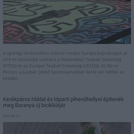
A sportág történetében először rendez Európa-bajnokságot az
U19-es korosztály számára a Nemzetközi Teqball Szövetség
(FITEQ) és az Európai Teqball Szövetség (CETEQ). Az Eb-re
Pécsen, a Lauber Dezső Sportcsarnokban kerül sor hétfőn és
kedden.
Kerékpáros híddal és tóparti pihenőhellyel építenék
meg Baranya új bicikliútját
2025.08.12