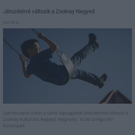
Játszótérré változik a Zsolnay Negyed
2025.05.22
Gyereknapon ismét a város legnagyobb játszóterévé változik a
Zsolnay Kulturális Negyed. Megnyitó: 10.00 Ginkgo téri
kisszínpad.