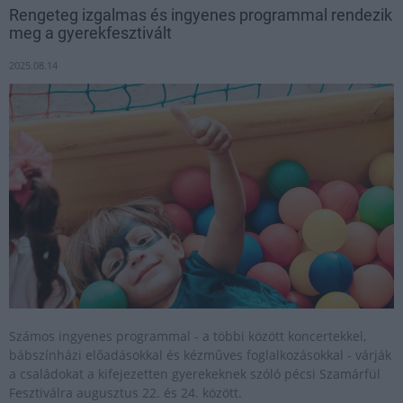
Rengeteg izgalmas és ingyenes programmal rendezik
meg a gyerekfesztivált
2025.08.14
Számos ingyenes programmal - a többi között koncertekkel,
bábszínházi előadásokkal és kézműves foglalkozásokkal - várják
a családokat a kifejezetten gyerekeknek szóló pécsi Szamárfül
Fesztiválra augusztus 22. és 24. között.