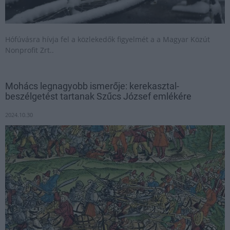
Hófúvásra hívja fel a közlekedők figyelmét a a Magyar Közút
Nonprofit Zrt..
Mohács legnagyobb ismerője: kerekasztal-
beszélgetést tartanak Szűcs József emlékére
2024.10.30