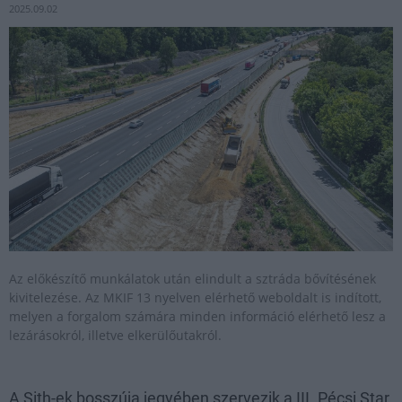
2025.09.02
Az előkészítő munkálatok után elindult a sztráda bővítésének
kivitelezése. Az MKIF 13 nyelven elérhető weboldalt is indított,
melyen a forgalom számára minden információ elérhető lesz a
lezárásokról, illetve elkerülőutakról.
A Sith-ek bosszúja jegyében szervezik a III. Pécsi Star