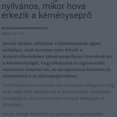
nyilvános, mikor hova
érkezik a kéményseprő
baranya.katasztrofavedelem.hu
2018.01.10. 11:17
Január elsején változtak a kéményseprés egyes
szabályai, ezek azonban nem érintik a
katasztrófavédelem kéményseprőipari szervének azt
a kötelezettségét, hogy elkészítse az úgynevezett
sormunka-ütemtervét, és ezt eljuttassa közvetve és
közvetlenül is az állampolgárokhoz.
Természetesen a szervezet ezt a feladatát elvégezte, még
az év vége előtt elküldte azt az érintettekhez, közzétette
honlapján is, de számos önkormányzat weblapján is
olvasható.
Január elsejét követően az egylakásos ingatlanokba