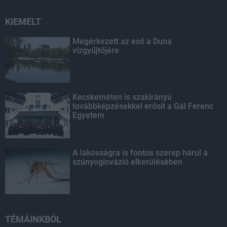
KIEMELT
Megérkezett az eső a Duna
vízgyűjtőjére
Kecskeméten is szakirányú
továbbképzésekkel erősít a Gál Ferenc
Egyetem
A lakosságra is fontos szerep hárul a
szúnyoginvázió elkerülésében
TÉMÁINKBÓL