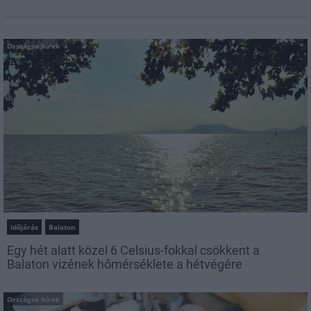
Országos hírek
időjárás
Balaton
Egy hét alatt közel 6 Celsius-fokkal csökkent a
Balaton vizének hőmérséklete a hétvégére
Országos hírek