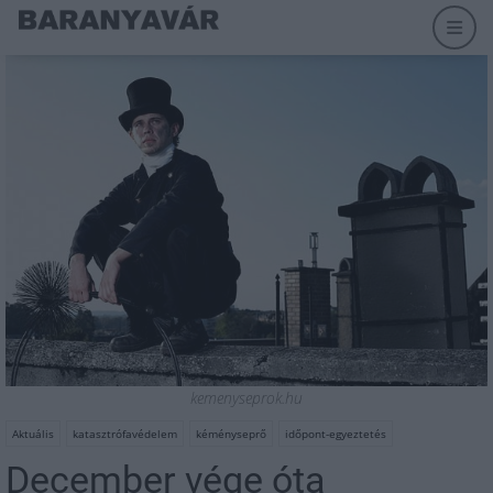
kemenyseprok.hu
Aktuális
katasztrófavédelem
kéményseprő
időpont-egyeztetés
December vége óta