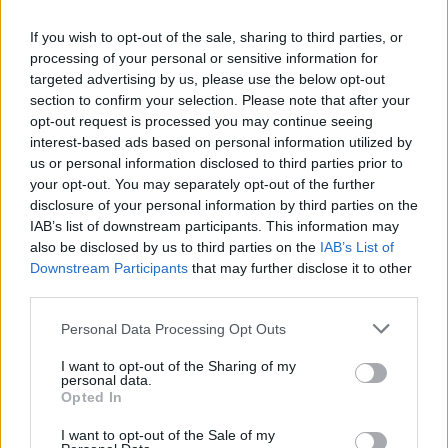
If you wish to opt-out of the sale, sharing to third parties, or
processing of your personal or sensitive information for
targeted advertising by us, please use the below opt-out
section to confirm your selection. Please note that after your
Országos hírek
opt-out request is processed you may continue seeing
A lakosságra is fontos szerep hárul a
interest-based ads based on personal information utilized by
szúnyoginvázió elkerülésében
us or personal information disclosed to third parties prior to
your opt-out. You may separately opt-out of the further
disclosure of your personal information by third parties on the
IAB’s list of downstream participants. This information may
Országos hírek
also be disclosed by us to third parties on the
IAB’s List of
Itt az ÉVOSZ megoldása a hőhullámok és
Downstream Participants
that may further disclose it to other
az energiakrízis kezelésére
third parties.
Please note that this website/app uses one or more Google
Personal Data Processing Opt Outs
services and may gather and store information including but
Országos hírek
not limited to your visit or usage behaviour. You may click to
I want to opt-out of the Sharing of my
Miért éri meg Afrikában utat építeni?
personal data.
grant or deny consent to Google and its third-party tags to
Minden, amit a GED Afrika projektről
Opted In
use your data for below specified purposes in below Google
tudni kell
consent section.
I want to opt-out of the Sale of my