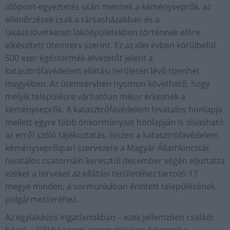
időpont-egyeztetés után mennek a kéményseprők, az
ellenőrzések csak a társasházakban és a
lakásszövetkezeti lakóépületekben történnek előre
elkészített ütemterv szerint. Ez az idei évben körülbelül
500 ezer égéstermék-elvezetőt jelent a
katasztrófavédelem ellátási területén lévő tizenhét
megyében. Az ütemtervben nyomon követhető, hogy
melyik településre várhatóan mikor érkeznek a
kéményseprők. A katasztrófavédelem hivatalos honlapja
mellett egyre több önkormányzat honlapján is olvasható
az erről szóló tájékoztatás, hiszen a katasztrófavédelem
kéményseprőipari szervezete a Magyar Államkincstár
hivatalos csatornáin keresztül december végén eljuttatta
ezeket a terveket az ellátási területéhez tartozó 17
megye minden, a sormunkában érintett településének
polgármesteréhez.
Az egylakásos ingatlanokban – ezek jellemzően családi