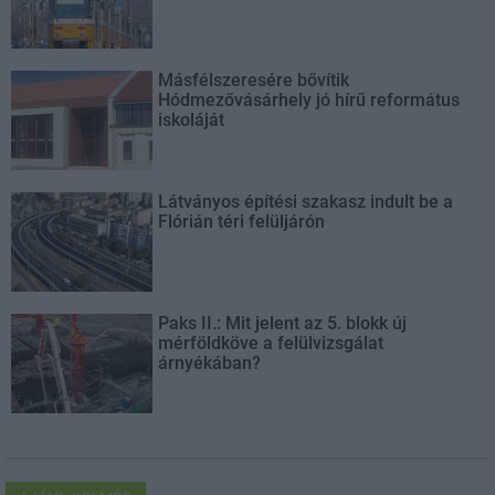
Másfélszeresére bővítik
Hódmezővásárhely jó hírű református
iskoláját
Látványos építési szakasz indult be a
Flórián téri felüljárón
Paks II.: Mit jelent az 5. blokk új
mérföldköve a felülvizsgálat
árnyékában?