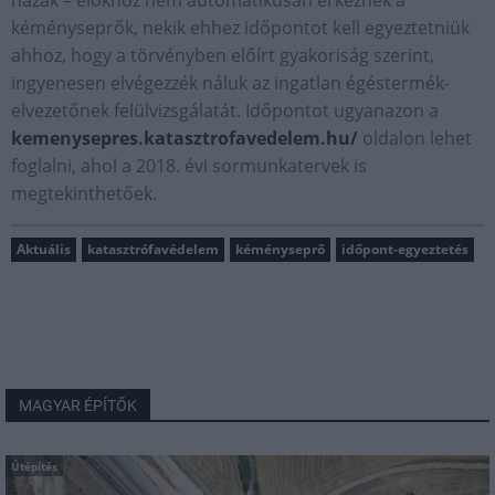
házak – élőkhöz nem automatikusan érkeznek a
kéményseprők, nekik ehhez időpontot kell egyeztetniük
ahhoz, hogy a törvényben előírt gyakoriság szerint,
ingyenesen elvégezzék náluk az ingatlan égéstermék-
elvezetőnek felülvizsgálatát. Időpontot ugyanazon a
kemenysepres.katasztrofavedelem.hu/
oldalon lehet
foglalni, ahol a 2018. évi sormunkatervek is
megtekinthetőek.
Aktuális
katasztrófavédelem
kéményseprő
időpont-egyeztetés
MAGYAR ÉPÍTŐK
Útépítés