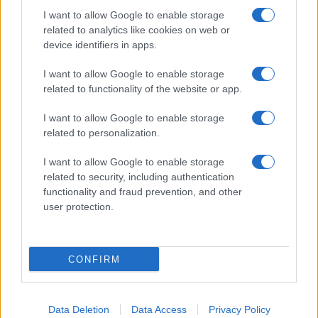
I want to allow Google to enable storage
Feliratkozom a hírlevélre és elfogadom az
adatvédelmi
related to analytics like cookies on web or
szabályzatot!
device identifiers in apps.
FELIRATKOZÁS
I want to allow Google to enable storage
related to functionality of the website or app.
I want to allow Google to enable storage
Aktuális
related to personalization.
Open Orfű: mozgás, zene, közösség
Augusztus első hétvégéjén (augusztus 1-2.) a Pécsi-tó partja
I want to allow Google to enable storage
megtelik élettel, sporttal és élményekkel!
related to security, including authentication
functionality and fraud prevention, and other
user protection.
Kultúra
Brandnyúl mini disco
Ilyen még nem volt: most a gyerkőcök bulizhatnak a Káptalan
CONFIRM
Kertben!
Helyi hírek
Data Deletion
Data Access
Privacy Policy