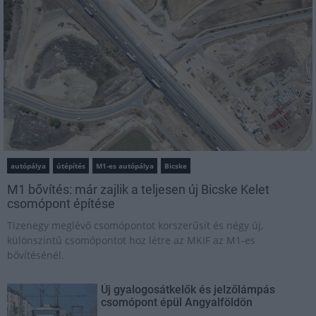
autópálya
útépítés
M1-es autópálya
Bicske
M1 bővítés: már zajlik a teljesen új Bicske Kelet
csomópont építése
Tizenegy meglévő csomópontot korszerűsít és négy új,
különszintű csomópontot hoz létre az MKIF az M1-es
bővítésénél.
Új gyalogosátkelők és jelzőlámpás
csomópont épül Angyalföldön