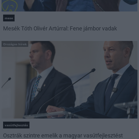
mese
Mesék Tóth Olivér Artúrral: Fene jámbor vadak
Országos hírek
vasútfejlesztés
Osztrák szintre emelik a magyar vasútfejlesztést