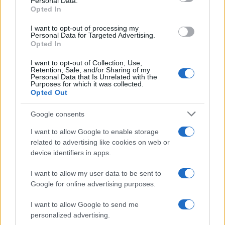
Personal Data.
Opted In
Kultúra
Kihívások labirintusában
I want to opt-out of processing my
Personal Data for Targeted Advertising.
Opted In
I want to opt-out of Collection, Use,
Retention, Sale, and/or Sharing of my
Országos hírek
Personal Data that Is Unrelated with the
Purposes for which it was collected.
Túlfogyasztás napja - július 30-ra
Opted Out
felhasználta az emberiség a Föld egész
évre elegendő erőforrásait
Google consents
I want to allow Google to enable storage
related to advertising like cookies on web or
HÍRLEVÉL
device identifiers in apps.
I want to allow my user data to be sent to
Név
Google for online advertising purposes.
I want to allow Google to send me
E-mail cím
personalized advertising.