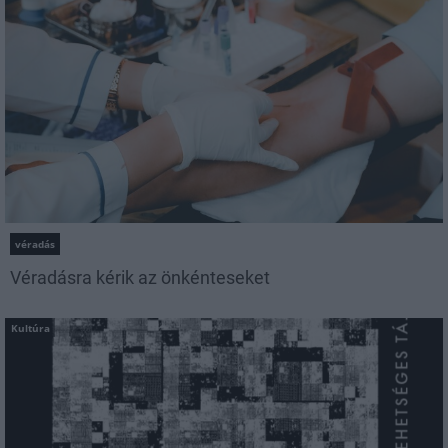
véradás
Véradásra kérik az önkénteseket
Kultúra