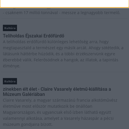
Beindult az őszibarackszezon, szeptemberig élvezhetjük
A világon évente mintegy 25 millió tonna őszibarack terem, Kína
- csaknem 17 millió tonnával - messze a legnagyobb termelő.
Kultúra
Teliholdas Éjszakai Erdőfürdő
A teliholdas erdőfürdő különleges lehetőség arra, hogy
megtapasztald a természet egy másik arcát. Ahogy sötétedik, a
látásunk háttérbe húzódik, és a többi érzékszervünk egyre
éberebbé válik. Felerősödnek a hangok, az illatok, a tapintás
élménye.
Kultúra
zínekben élt élet - Claire Vasarely életmű-kiállítása a
Múzeum Galériában
Claire Vasarely, a magyar származású francia alkotóművész
életműve most először mutatkozik be önállóan
Magyarországon, és ugyancsak első ízben látható együtt
valamennyi alkotása, amelyet a Vasarely házaspár a pécsi
múzeum gondjaira bízott.