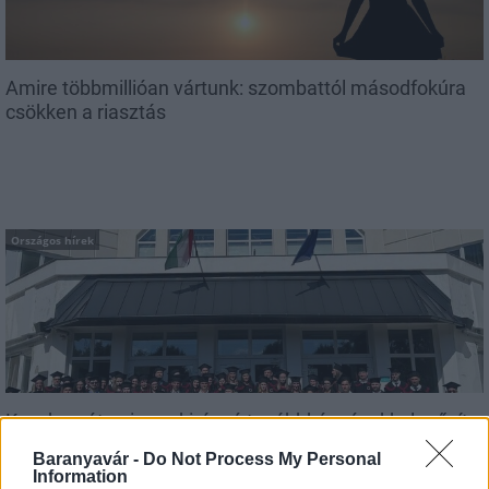
Amire többmillióan vártunk: szombattól másodfokúra
csökken a riasztás
Országos hírek
Kecskeméten is szakirányú továbbképzésekkel erősít a
Gál Ferenc Egyetem
Baranyavár -
Do Not Process My Personal
Information