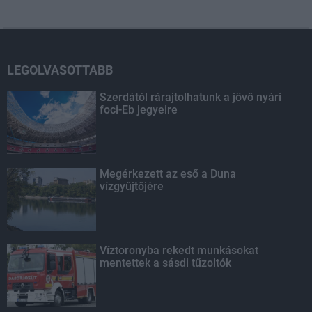
LEGOLVASOTTABB
Szerdától rárajtolhatunk a jövő nyári
foci-Eb jegyeire
Megérkezett az eső a Duna
vízgyűjtőjére
Víztoronyba rekedt munkásokat
mentettek a sásdi tűzoltók