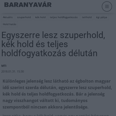
Aktuális
szuperhold
kék hold
teljes holdfogyatkozás
telihold
égi pálya
Hold hatás
Egyszerre lesz szuperhold,
kék hold és teljes
holdfogyatkozás délután
MTI
2018.01.31. 15:30
Különleges jelenség lesz látható az égbolton magyar
idő szerint szerda délután, egyszerre lesz szuperhold,
kék hold és teljes holdfogyatkozás. Bár a jelenség
nagy visszhangot váltott ki, tudományos
szempontból nincsen akkora jelentősége.