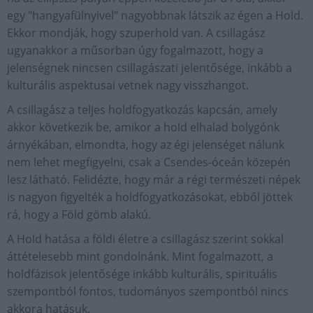
egy "hangyafülnyivel" nagyobbnak látszik az égen a Hold.
Ekkor mondják, hogy szuperhold van. A csillagász
ugyanakkor a műsorban úgy fogalmazott, hogy a
jelenségnek nincsen csillagászati jelentősége, inkább a
kulturális aspektusai vetnek nagy visszhangot.
A csillagász a teljes holdfogyatkozás kapcsán, amely
akkor következik be, amikor a hold elhalad bolygónk
árnyékában, elmondta, hogy az égi jelenséget nálunk
nem lehet megfigyelni, csak a Csendes-óceán közepén
lesz látható. Felidézte, hogy már a régi természeti népek
is nagyon figyelték a holdfogyatkozásokat, ebből jöttek
rá, hogy a Föld gömb alakú.
A Hold hatása a földi életre a csillagász szerint sokkal
áttételesebb mint gondolnánk. Mint fogalmazott, a
holdfázisok jelentősége inkább kulturális, spirituális
szempontból fontos, tudományos szempontból nincs
akkora hatásuk.