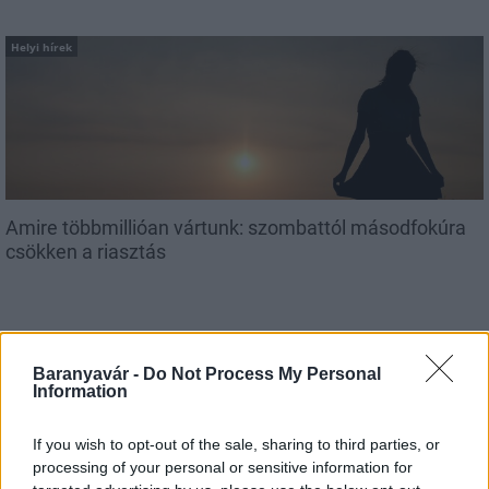
Helyi hírek
Amire többmillióan vártunk: szombattól másodfokúra
csökken a riasztás
Baranyavár -
Do Not Process My Personal
Information
Országos hírek
Kecskeméten is szakirányú
If you wish to opt-out of the sale, sharing to third parties, or
továbbképzésekkel erősít a Gál Ferenc
processing of your personal or sensitive information for
Egyetem