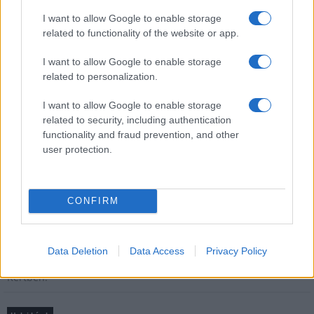
Országos hírek
I want to allow Google to enable storage
Túlfogyasztás napja - július 30-ra felhasználta az
emberiség a Föld egész évre elegendő erőforrásait
related to functionality of the website or app.
Ma van idén a túlfogyasztás világnapja: az emberiség eddigre
használta fel mindazokat a természeti erőforrásokat, amelyeket
I want to allow Google to enable storage
bolygónk egy év alatt képes megújítani. Ettől a naptól kezdve
related to personalization.
ökológiai értelemben már „hitelből élünk” – hívta fel a figyelmet
I want to allow Google to enable storage
közleményében a WWF Magyarország.
related to security, including authentication
functionality and fraud prevention, and other
Aktuális
user protection.
Open Orfű: mozgás, zene, közösség
Augusztus első hétvégéjén (augusztus 1-2.) a Pécsi-tó partja
megtelik élettel, sporttal és élményekkel!
CONFIRM
Kultúra
Brandnyúl mini disco
Data Deletion
Data Access
Privacy Policy
Ilyen még nem volt: most a gyerkőcök bulizhatnak a Káptalan
Kertben!