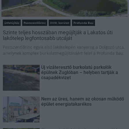
útfelújítás
Pestszentlőrinc
XVIII. kerület
Profunda Bau
Szinte teljes hosszában megújítják a Lakatos úti
lakótelep legfontosabb utcáját
Pestszentlőrinc egyik első lakótelepén kanyarog a Dolgozó utca,
amelynek komplex burkolatmegújításáért felel a Profunda Bau.
Új vízáteresztő burkolatú parkolók
épülnek Zuglóban – helyben tartják a
csapadékvizet
Nem az üres, hanem az okosan működő
épület energiatakarékos