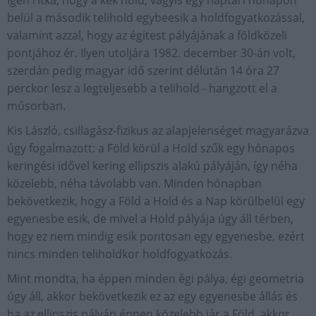
Igen ritka, hogy a kék hold, vagyis egy naptári hónapon
belül a második telihold egybeesik a holdfogyatkozással,
valamint azzal, hogy az égitest pályájának a földközeli
pontjához ér. Ilyen utoljára 1982. december 30-án volt,
szerdán pedig magyar idő szerint délután 14 óra 27
perckor lesz a legteljesebb a telihold - hangzott el a
műsorban.
Kis László, csillagász-fizikus az alapjelenséget magyarázva
úgy fogalmazott: a Föld körül a Hold szűk egy hónapos
keringési idővel kering ellipszis alakú pályáján, így néha
közelebb, néha távolabb van. Minden hónapban
bekövetkezik, hogy a Föld a Hold és a Nap körülbelül egy
egyenesbe esik, de mivel a Hold pályája úgy áll térben,
hogy ez nem mindig esik pontosan egy egyenesbe, ezért
nincs minden teliholdkor holdfogyatkozás.
Mint mondta, ha éppen minden égi pálya, égi geometria
úgy áll, akkor bekövetkezik ez az egy egyenesbe állás és
ha az ellipszis pályán éppen közelebb jár a Föld, akkor