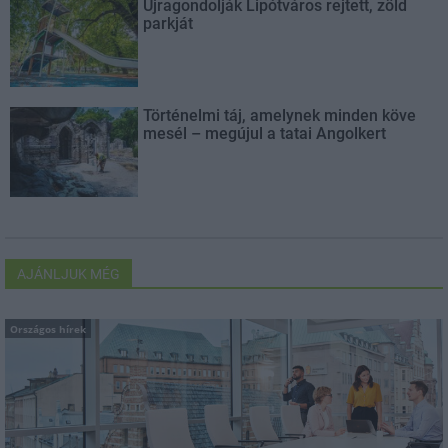
Újragondolják Lipótváros rejtett, zöld
parkját
Történelmi táj, amelynek minden köve
mesél – megújul a tatai Angolkert
AJÁNLJUK MÉG
Országos hírek