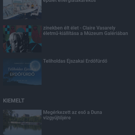
épület energiatakarékos
zínekben élt élet - Claire Vasarely
életmű-kiállítása a Múzeum Galériában
Teliholdas Éjszakai Erdőfürdő
KIEMELT
Megérkezett az eső a Duna
vízgyűjtőjére