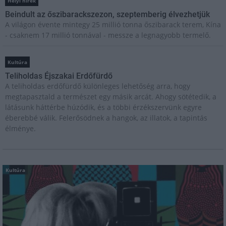
Helyi hírek
Beindult az őszibarackszezon, szeptemberig élvezhetjük
A világon évente mintegy 25 millió tonna őszibarack terem, Kína
- csaknem 17 millió tonnával - messze a legnagyobb termelő.
Kultúra
Teliholdas Éjszakai Erdőfürdő
A teliholdas erdőfürdő különleges lehetőség arra, hogy
megtapasztald a természet egy másik arcát. Ahogy sötétedik, a
látásunk háttérbe húzódik, és a többi érzékszervünk egyre
éberebbé válik. Felerősödnek a hangok, az illatok, a tapintás
élménye.
Kultúra