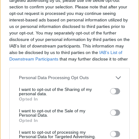
targeted advertising by us, please use the below opt-out
section to confirm your selection. Please note that after your
opt-out request is processed you may continue seeing
Országos hírek
interest-based ads based on personal information utilized by
A lakosságra is fontos szerep hárul a
us or personal information disclosed to third parties prior to
szúnyoginvázió elkerülésében
your opt-out. You may separately opt-out of the further
disclosure of your personal information by third parties on the
IAB’s list of downstream participants. This information may
also be disclosed by us to third parties on the
IAB’s List of
Országos hírek
Downstream Participants
that may further disclose it to other
Itt az ÉVOSZ megoldása a hőhullámok és
third parties.
az energiakrízis kezelésére
Please note that this website/app uses one or more Google
Personal Data Processing Opt Outs
services and may gather and store information including but
not limited to your visit or usage behaviour. You may click to
I want to opt-out of the Sharing of my
Országos hírek
personal data.
grant or deny consent to Google and its third-party tags to
Opted In
Miért éri meg Afrikában utat építeni?
use your data for below specified purposes in below Google
Minden, amit a GED Afrika projektről
consent section.
tudni kell
I want to opt-out of the Sale of my
Personal Data.
Opted In
Kultúra
I want to opt-out of processing my
Personal Data for Targeted Advertising.
Kihívások labirintusában