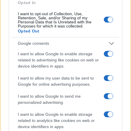
Opted In
I want to opt-out of Collection, Use,
Retention, Sale, and/or Sharing of my
Personal Data that Is Unrelated with the
Purposes for which it was collected.
Opted Out
HÍRLEVÉL
Google consents
Név
I want to allow Google to enable storage
related to advertising like cookies on web or
device identifiers in apps.
E-mail cím
I want to allow my user data to be sent to
Google for online advertising purposes.
Feliratkozom a hírlevélre és elfogadom az
adatvédelmi
szabályzatot!
I want to allow Google to send me
personalized advertising.
FELIRATKOZÁS
I want to allow Google to enable storage
related to analytics like cookies on web or
device identifiers in apps.