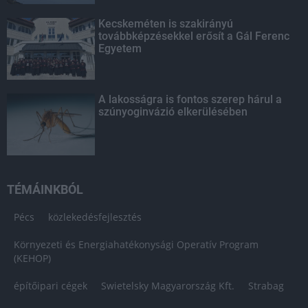
Kecskeméten is szakirányú
továbbképzésekkel erősít a Gál Ferenc
Egyetem
A lakosságra is fontos szerep hárul a
szúnyoginvázió elkerülésében
TÉMÁINKBÓL
Pécs
közlekedésfejlesztés
Környezeti és Energiahatékonysági Operatív Program
(KEHOP)
építőipari cégek
Swietelsky Magyarország Kft.
Strabag