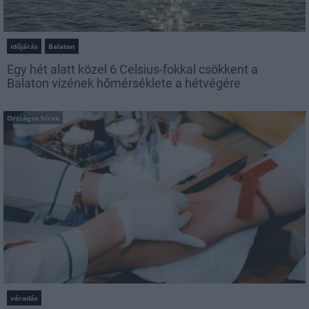
időjárás
Balaton
Egy hét alatt közel 6 Celsius-fokkal csökkent a
Balaton vizének hőmérséklete a hétvégére
Országos hírek
véradás