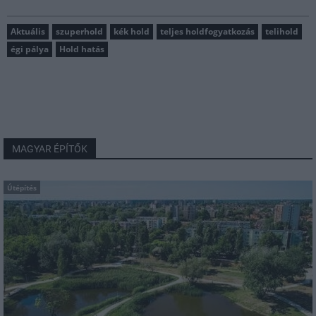
Aktuális
szuperhold
kék hold
teljes holdfogyatkozás
telihold
égi pálya
Hold hatás
MAGYAR ÉPÍTŐK
Útépítés