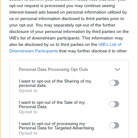
opt-out request is processed you may continue seeing
interest-based ads based on personal information utilized by
us or personal information disclosed to third parties prior to
your opt-out. You may separately opt-out of the further
disclosure of your personal information by third parties on the
A lakosságra is fontos szerep hárul a szúnyoginvázió
IAB’s list of downstream participants. This information may
elkerülésében
also be disclosed by us to third parties on the
IAB’s List of
Downstream Participants
that may further disclose it to other
third parties.
Please note that this website/app uses one or more Google
Personal Data Processing Opt Outs
services and may gather and store information including but
not limited to your visit or usage behaviour. You may click to
I want to opt-out of the Sharing of my
personal data.
grant or deny consent to Google and its third-party tags to
Országos hírek
Opted In
use your data for below specified purposes in below Google
Itt az ÉVOSZ megoldása a hőhullámok és
consent section.
az energiakrízis kezelésére
I want to opt-out of the Sale of my
Personal Data.
Opted In
I want to opt-out of processing my
Országos hírek
Personal Data for Targeted Advertising.
Opted In
Miért éri meg Afrikában utat építeni?