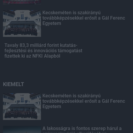
Kecskeméten is szakirányú
továbbképzésekkel erősít a Gál Ferenc
Egyetem
Tavaly 83,3 milliárd forint kutatás-
fejlesztési és innovációs támogatást
fizettek ki az NFKI Alapból
KIEMELT
Kecskeméten is szakirányú
továbbképzésekkel erősít a Gál Ferenc
Egyetem
A lakosságra is fontos szerep hárul a