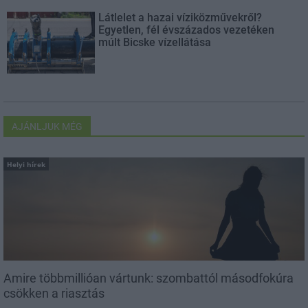
Látlelet a hazai víziközművekről?
Egyetlen, fél évszázados vezetéken
múlt Bicske vízellátása
AJÁNLJUK MÉG
Helyi hírek
Amire többmillióan vártunk: szombattól másodfokúra
csökken a riasztás