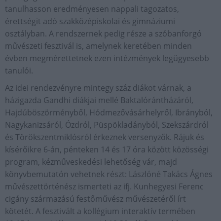
tanulhasson eredményesen nappali tagozatos,
érettségit adó szakközépiskolai és gimnáziumi
osztályban. A rendszernek pedig része a szóbanforgó
művészeti fesztivál is, amelynek keretében minden
évben megmérettetnek ezen intézmények legügyesebb
tanulói.
Az idei rendezvényre mintegy száz diákot várnak, a
házigazda Gandhi diákjai mellé Baktalórántházáról,
Hajdúböszörményből, Hódmezővásárhelyről, Ibrányból,
Nagykanizsáról, Ózdról, Püspökladányból, Szekszárdról
és Törökszentmiklósról érkeznek versenyzők. Rájuk és
kísérőikre 6-án, pénteken 14 és 17 óra között közösségi
program, kézműveskedési lehetőség vár, majd
könyvbemutatón vehetnek részt: Lászlóné Takács Ágnes
művészettörténész ismerteti az ifj. Kunhegyesi Ferenc
cigány származású festőművész művészetéről írt
kötetét. A fesztivált a kollégium interaktív termében