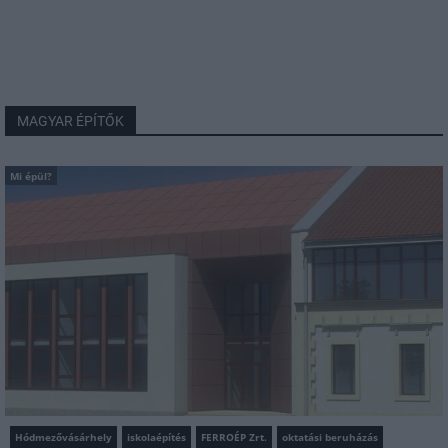
MAGYAR ÉPÍTŐK
Mi épül?
Hódmezővásárhely
iskolaépítés
FERROÉP Zrt.
oktatási beruházás