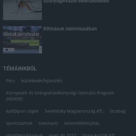
szúnyoginvázió elkerülésében
Kihívások labirintusában
TÉMÁINKBÓL
Pécs
közlekedésfejlesztés
Környezeti és Energiahatékonysági Operatív Program
(KEHOP)
építőipari cégek
Swietelsky Magyarország Kft.
Strabag
sportcsarnok
szennyvíz
műemlékfelújítás
sportberuházások
vizes vb 2017
Duna Aszfalt Kft.