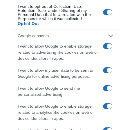
Minden, amit a GED Afrika projektről
I want to opt-out of Collection, Use,
tudni kell
Retention, Sale, and/or Sharing of my
Personal Data that Is Unrelated with the
Purposes for which it was collected.
Opted Out
Kultúra
Kihívások labirintusában
Google consents
I want to allow Google to enable storage
related to advertising like cookies on web or
device identifiers in apps.
Országos hírek
Túlfogyasztás napja - július 30-ra
I want to allow my user data to be sent to
felhasználta az emberiség a Föld egész
Google for online advertising purposes.
évre elegendő erőforrásait
I want to allow Google to send me
personalized advertising.
Aktuális
Open Orfű: mozgás, zene, közösség
I want to allow Google to enable storage
related to analytics like cookies on web or
device identifiers in apps.