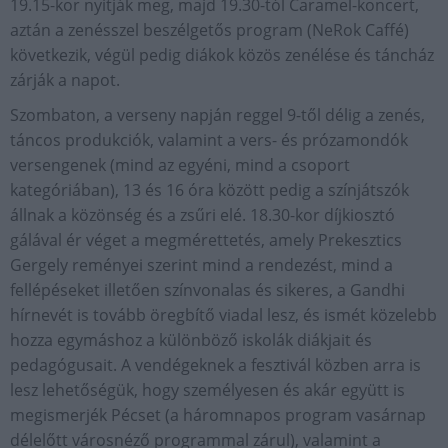
19.15-kor nyitják meg, majd 19.30-tól Caramel-koncert,
aztán a zenésszel beszélgetős program (NeRok Caffé)
következik, végül pedig diákok közös zenélése és táncház
zárják a napot.
Szombaton, a verseny napján reggel 9-től délig a zenés,
táncos produkciók, valamint a vers- és prózamondók
versengenek (mind az egyéni, mind a csoport
kategóriában), 13 és 16 óra között pedig a színjátszók
állnak a közönség és a zsűri elé. 18.30-kor díjkiosztó
gálával ér véget a megmérettetés, amely Prekesztics
Gergely reményei szerint mind a rendezést, mind a
fellépéseket illetően színvonalas és sikeres, a Gandhi
hírnevét is tovább öregbítő viadal lesz, és ismét közelebb
hozza egymáshoz a különböző iskolák diákjait és
pedagógusait. A vendégeknek a fesztivál közben arra is
lesz lehetőségük, hogy személyesen és akár együtt is
megismerjék Pécset (a háromnapos program vasárnap
délelőtt városnéző programmal zárul), valamint a