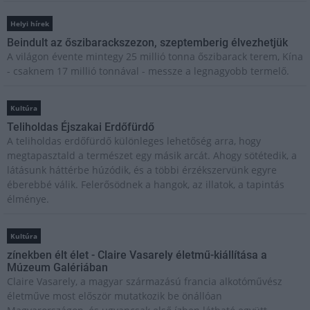
Helyi hírek
Beindult az őszibarackszezon, szeptemberig élvezhetjük
A világon évente mintegy 25 millió tonna őszibarack terem, Kína
- csaknem 17 millió tonnával - messze a legnagyobb termelő.
Kultúra
Teliholdas Éjszakai Erdőfürdő
A teliholdas erdőfürdő különleges lehetőség arra, hogy
megtapasztald a természet egy másik arcát. Ahogy sötétedik, a
látásunk háttérbe húzódik, és a többi érzékszervünk egyre
éberebbé válik. Felerősödnek a hangok, az illatok, a tapintás
élménye.
Kultúra
zínekben élt élet - Claire Vasarely életmű-kiállítása a
Múzeum Galériában
Claire Vasarely, a magyar származású francia alkotóművész
életműve most először mutatkozik be önállóan