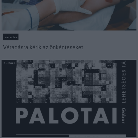
véradás
Véradásra kérik az önkénteseket
Kultúra