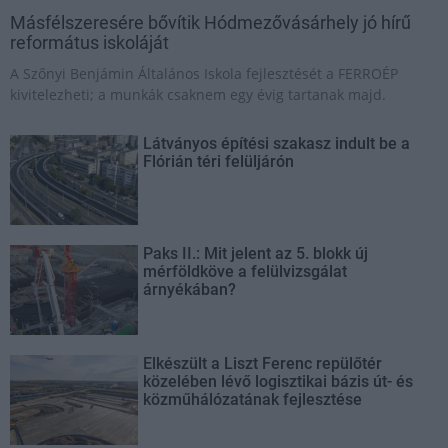
Másfélszeresére bővítik Hódmezővásárhely jó hírű
református iskoláját
A Szőnyi Benjámin Általános Iskola fejlesztését a FERROÉP
kivitelezheti; a munkák csaknem egy évig tartanak majd.
Látványos építési szakasz indult be a
Flórián téri felüljárón
Paks II.: Mit jelent az 5. blokk új
mérföldköve a felülvizsgálat
árnyékában?
Elkészült a Liszt Ferenc repülőtér
közelében lévő logisztikai bázis út- és
közműhálózatának fejlesztése