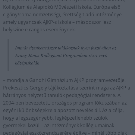
Kollégium és Alapfokú Művészeti Iskola. Európa első
cigány/roma nemzetiségi, érettségit adó intézménye –
amely ugyancsak AJKP-s iskola – másodszor lesz
helyszíne e rangos eseménynek.
Immár tizenkettedszer találkoznak ilyen fesztiválon az
Arany János Kollégiumi Programban részt vevő
középiskolák
– mondja a Gandhi Gimnázium AJKP programvezetője.
Prekesztics Gergely tájékoztatása szerint maga az AJKP a
hátrányos helyzetű tanulók pedagógiai rendszere. A
2004-ben bevezetett, országos program fókuszában az
egyéni különbségekre alapozott nevelés áll. Az a célja,
hogy a legszegényebb, legképzetlenebb szülők
gyermekei közül – az intézmények kollégiumainak
pedagógiai eszközrendszerére építve – minél több diák