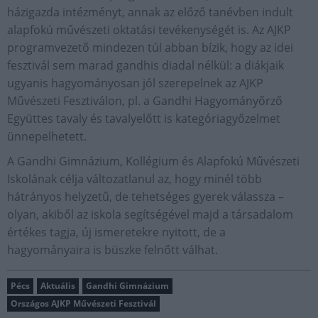
házigazda intézményt, annak az előző tanévben indult
alapfokú művészeti oktatási tevékenységét is. Az AJKP
programvezető mindezen túl abban bízik, hogy az idei
fesztivál sem marad gandhis diadal nélkül: a diákjaik
ugyanis hagyományosan jól szerepelnek az AJKP
Művészeti Fesztiválon, pl. a Gandhi Hagyományőrző
Együttes tavaly és tavalyelőtt is kategóriagyőzelmet
ünnepelhetett.
A Gandhi Gimnázium, Kollégium és Alapfokú Művészeti
Iskolának célja változatlanul az, hogy minél több
hátrányos helyzetű, de tehetséges gyerek válassza –
olyan, akiből az iskola segítségével majd a társadalom
értékes tagja, új ismeretekre nyitott, de a
hagyományaira is büszke felnőtt válhat.
Pécs
Aktuális
Gandhi Gimnázium
Országos AJKP Művészeti Fesztivál