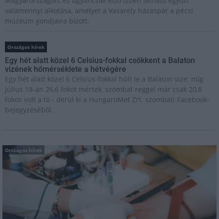
Magyarországon, és ugyancsak első ízben látható együtt
valamennyi alkotása, amelyet a Vasarely házaspár a pécsi
múzeum gondjaira bízott.
Országos hírek
Egy hét alatt közel 6 Celsius-fokkal csökkent a Balaton
vizének hőmérséklete a hétvégére
Egy hét alatt közel 6 Celsius-fokkal hűlt le a Balaton vize: míg
július 18-án 26,6 fokot mértek, szombat reggel már csak 20,8
fokos volt a tó - derül ki a HungaroMet Zrt. szombati Facebook-
bejegyzéséből.
Országos hírek