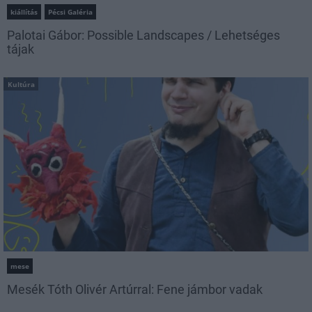
kiállítás
Pécsi Galéria
Palotai Gábor: Possible Landscapes / Lehetséges
tájak
Kultúra
mese
Mesék Tóth Olivér Artúrral: Fene jámbor vadak