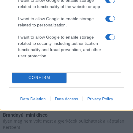
I want to allow Google to enable storage
related to functionality of the website or app.
HÍRLEVÉL
I want to allow Google to enable storage
related to personalization.
Név
I want to allow Google to enable storage
related to security, including authentication
E-mail cím
functionality and fraud prevention, and other
user protection.
Feliratkozom a hírlevélre és elfogadom az
adatvédelmi
szabályzatot!
CONFIRM
FELIRATKOZÁS
Data Deletion
Data Access
Privacy Policy
Kultúra
Brandnyúl mini disco
Ilyen még nem volt: most a gyerkőcök bulizhatnak a Káptalan
Kertben!