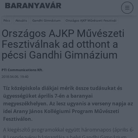
Pécs
Aktuális
Gandhi Gimnázium
Országos AJKP Művészeti Fesztivál
Országos AJKP Művészeti
Fesztiválnak ad otthont a
pécsi Gandhi Gimnázium
PTI Communications Kft.
2018.04.06. 19:40
Tíz középiskola diákjai mérik össze tudásukat és
ügyességüket április 7-én a baranyai
megyeszékhelyen. Az lesz ugyanis a verseny napja az
idei Arany János Kollégiumi Program Művészeti
Fesztiválon.
A kiegészítő programokkal együtt háromnapos (április 6-
8.) rendezvény házigazdája a helyi Gandhi Gimnázium,