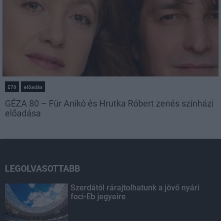
E78
előadás
GÉZA 80 – Für Anikó és Hrutka Róbert zenés színházi
előadása
LEGOLVASOTTABB
Szerdától rárajtolhatunk a jövő nyári
foci-Eb jegyeire