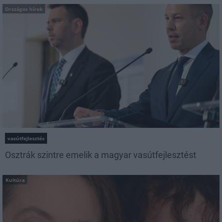
Országos hírek
vasútfejlesztés
Osztrák szintre emelik a magyar vasútfejlesztést
Kultúra