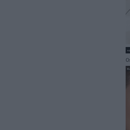
va
O
K