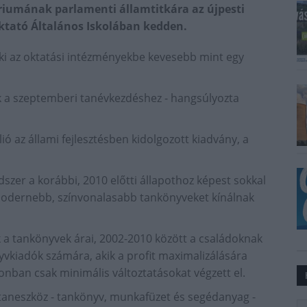
ériumának parlamenti államtitkára az újpesti
ktató Általános Iskolában kedden.
t ki az oktatási intézményekbe kevesebb mint egy
k a szeptemberi tanévkezdéshez - hangsúlyozta
lió az állami fejlesztésben kidolgozott kiadvány, a
ndszer a korábbi, 2010 előtti állapothoz képest sokkal
 Modernebb, színvonalasabb tankönyveket kínálnak
k a tankönyvek árai, 2002-2010 között a családoknak
nyvkiadók számára, akik a profit maximalizálására
zonban csak minimális változtatásokat végzett el.
taneszköz - tankönyv, munkafüzet és segédanyag -