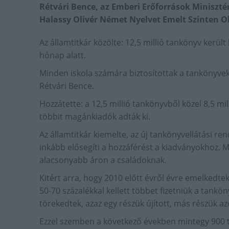
Rétvári Bence, az Emberi Erőforrások Miniszt
Halassy Olivér Német Nyelvet Emelt Szinten O
Az államtitkár közölte: 12,5 millió tankönyv kerül
hónap alatt.
Minden iskola számára biztosítottak a tankönyve
Rétvári Bence.
Hozzátette: a 12,5 millió tankönyvből közel 8,5 mil
többit magánkiadók adták ki.
Az államtitkár kiemelte, az új tankönyvellátási re
inkább elősegíti a hozzáférést a kiadványokhoz.
alacsonyabb áron a családoknak.
Kitért arra, hogy 2010 előtt évről évre emelkedte
50-70 százalékkal kellett többet fizetniük a tankö
törekedtek, azaz egy részük újított, más részük a
Ezzel szemben a következő években mintegy 900 