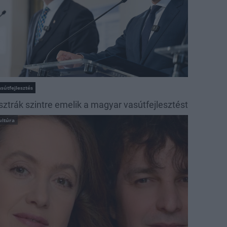
sútfejlesztés
sztrák szintre emelik a magyar vasútfejlesztést
ultúra