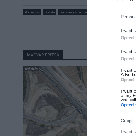
in below Go
Aktuális
iskola
tankönyvcsomag
tanévkezdés
Persona
I want t
Opted 
I want t
MAGYAR ÉPÍTŐK
Opted 
Útépítés
I want 
Advertis
Opted 
I want t
of my P
was col
Opted 
Google 
I want t