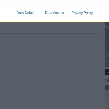
L
s szakirányú
A lakosságra is fontos szerep
K
kkel erősít a Gál
hárul a szúnyoginvázió
Data Deletion
Data Access
Privacy Policy
em
elkerülésében
m
M
O