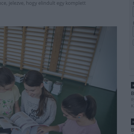
ce, jelezve, hogy elindult egy komplett
B
I
K
H
B