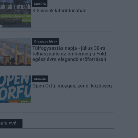
Kultúra
Kihívások labirintusában
Országos hírek
Túlfogyasztás napja - július 30-ra
felhasználta az emberiség a Föld
egész évre elegendő erőforrásait
Aktuális
Open Orfű: mozgás, zene, közösség
HÍRLEVÉL