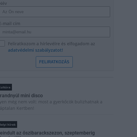
Név
E-mail cím
Feliratkozom a hírlevélre és elfogadom az
adatvédelmi szabályzatot!
FELIRATKOZÁS
Kultúra
randnyúl mini disco
lyen még nem volt: most a gyerkőcök bulizhatnak a
áptalan Kertben!
elyi hírek
eindult az őszibarackszezon, szeptemberig