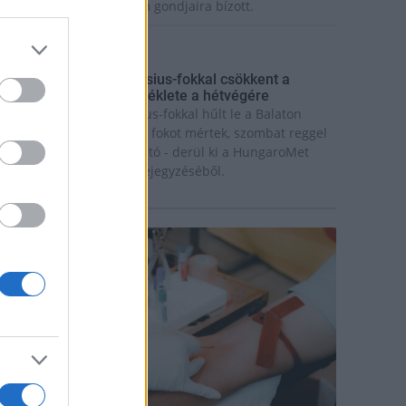
ázaspár a pécsi múzeum gondjaira bízott.
rszágos hírek
gy hét alatt közel 6 Celsius-fokkal csökkent a
alaton vizének hőmérséklete a hétvégére
gy hét alatt közel 6 Celsius-fokkal hűlt le a Balaton
ize: míg július 18-án 26,6 fokot mértek, szombat reggel
ár csak 20,8 fokos volt a tó - derül ki a HungaroMet
rt. szombati Facebook-bejegyzéséből.
rszágos hírek