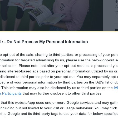
é
A
t
l
T
Gergely/kormany.hu
r -
Do Not Process My Personal Information
A
m
to opt-out of the sale, sharing to third parties, or processing of your per
s
illió diák ingyenesen kapja meg a tankönyveket. Ez
formation for targeted advertising by us, please use the below opt-out s
é
ást jelent a családoknak - mondta az államtitkár.
r selection. Please note that after your opt-out request is processed y
h
eing interest-based ads based on personal information utilized by us or
t, mondván, ezzel nemcsak iskolaváltás esetén
disclosed to third parties prior to your opt-out. You may separately opt-
dás megszerzésének az esélyei is jobbak a különböző
losure of your personal information by third parties on the IAB’s list of
ényfenntartás megteremtésével is az volt a cél, hogy
z
. This information may also be disclosed by us to third parties on the
IA
z, aki hátrányos helyzetű térségbe születik.
M
Participants
that may further disclose it to other third parties.
C
ényükbe 350 tanuló jár, és közel 4 millió forint
 that this website/app uses one or more Google services and may gath
a
kiadványok az elmúlt években megújultak, sokat
including but not limited to your visit or usage behaviour. You may click 
ö
 to Google and its third-party tags to use your data for below specifi
l
gével tanulhatnak a diákok.