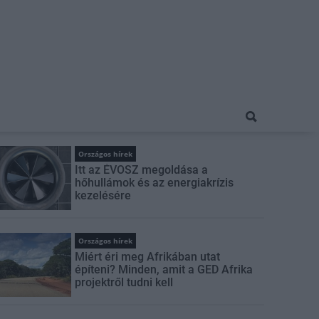
Országos hírek
Itt az ÉVOSZ megoldása a
hőhullámok és az energiakrízis
kezelésére
Országos hírek
Miért éri meg Afrikában utat
építeni? Minden, amit a GED Afrika
projektről tudni kell