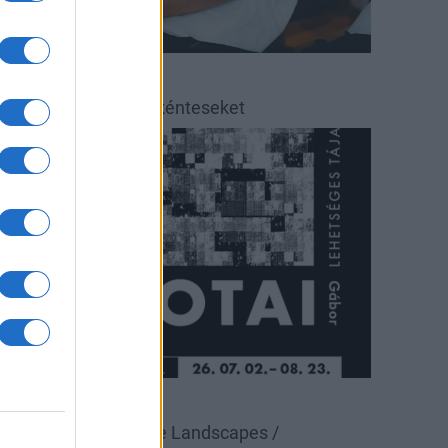
éradás
éradásra kérik az önkénteseket
ultúra
állítás
Pécsi Galéria
alotai Gábor: Possible Landscapes /