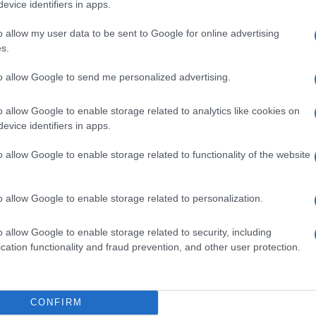
evice identifiers in apps.
be a Flórián téri felüljárón
o allow my user data to be sent to Google for online advertising
s.
t
v
Paks II.: Mit jelent az 5. blokk új
V
to allow Google to send me personalized advertising.
mérföldköve a felülvizsgálat
K
árnyékában?
o allow Google to enable storage related to analytics like cookies on
evice identifiers in apps.
o allow Google to enable storage related to functionality of the website
o allow Google to enable storage related to personalization.
Országos hírek
o allow Google to enable storage related to security, including
cation functionality and fraud prevention, and other user protection.
ki
CONFIRM
P