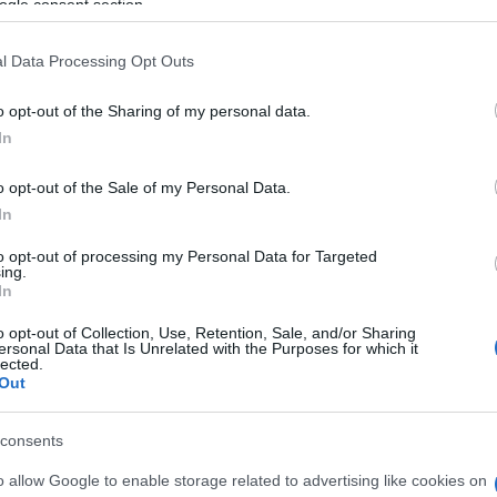
ogle consent section.
h
l Data Processing Opt Outs
O
E
o opt-out of the Sharing of my personal data.
B
In
E
v
m
o opt-out of the Sale of my Personal Data.
Z
In
Új gyalogosátkelők és jelzőlámpás
to opt-out of processing my Personal Data for Targeted
csomópont épül Angyalföldön
ing.
In
O
o opt-out of Collection, Use, Retention, Sale, and/or Sharing
ersonal Data that Is Unrelated with the Purposes for which it
lected.
Másfélszeresére bővítik
Out
Hódmezővásárhely jó hírű
református iskoláját
consents
o allow Google to enable storage related to advertising like cookies on
Látványos építési szakasz indult