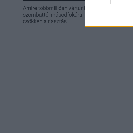
Amire többmillióan vártunk:
Kecskeméten i
szombattól másodfokúra
továbbképzése
csökken a riasztás
Ferenc Egyet