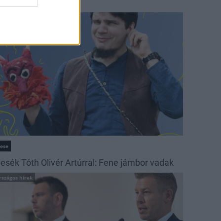
ehetséges tájak
ultúra
ese
esék Tóth Olivér Artúrral: Fene jámbor vadak
rszágos hírek