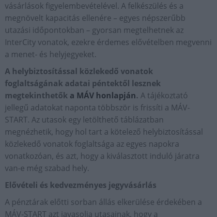
vásárlások figyelembevételével. A felkészülés és a
megnövelt kapacitás ellenére – egyes népszerűbb
utazási időpontokban – gyorsan megtelhetnek az
InterCity vonatok, ezekre érdemes elővételben megvenni
a menet- és helyjegyeket.
A helybiztosítással közlekedő vonatok
foglaltságának adatai péntektől lesznek
megtekinthetők
a MÁV honlapján
.
A tájékoztató
jellegű adatokat naponta többször is frissíti a MÁV-
START. Az utasok egy letölthető táblázatban
megnézhetik, hogy hol tart a kötelező helybiztosítással
közlekedő vonatok foglaltsága az egyes napokra
vonatkozóan, és azt, hogy a kiválasztott induló járatra
van-e még szabad hely.
Elővételi és kedvezményes jegyvásárlás
A pénztárak előtti sorban állás elkerülése érdekében a
MÁV-START azt javasolja utasainak, hogy a