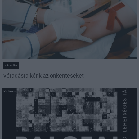
véradás
Véradásra kérik az önkénteseket
Kultúra