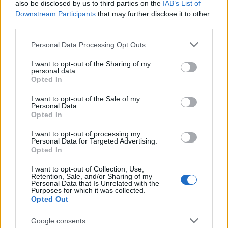
also be disclosed by us to third parties on the
IAB’s List of
Downstream Participants
that may further disclose it to other
third parties.
Országos hírek
Please note that this website/app uses one or more Google
Personal Data Processing Opt Outs
A lakosságra is fontos szerep hárul a
services and may gather and store information including but
szúnyoginvázió elkerülésében
not limited to your visit or usage behaviour. You may click to
I want to opt-out of the Sharing of my
personal data.
grant or deny consent to Google and its third-party tags to
Opted In
use your data for below specified purposes in below Google
consent section.
I want to opt-out of the Sale of my
Országos hírek
Personal Data.
Itt az ÉVOSZ megoldása a hőhullámok és
Opted In
az energiakrízis kezelésére
I want to opt-out of processing my
Personal Data for Targeted Advertising.
Opted In
Országos hírek
I want to opt-out of Collection, Use,
Miért éri meg Afrikában utat építeni?
Retention, Sale, and/or Sharing of my
Minden, amit a GED Afrika projektről
Personal Data that Is Unrelated with the
Purposes for which it was collected.
tudni kell
Opted Out
Google consents
Kultúra