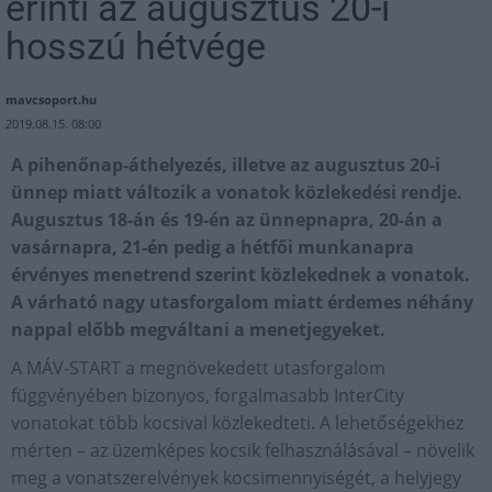
érinti az augusztus 20-i
hosszú hétvége
mavcsoport.hu
2019.08.15. 08:00
A pihenőnap-áthelyezés, illetve az augusztus 20-i
ünnep miatt változik a vonatok közlekedési rendje.
Augusztus 18-án és 19-én az ünnepnapra, 20-án a
vasárnapra, 21-én pedig a hétfői munkanapra
érvényes menetrend szerint közlekednek a vonatok.
A várható nagy utasforgalom miatt érdemes néhány
nappal előbb megváltani a menetjegyeket.
A MÁV-START a megnövekedett utasforgalom
függvényében bizonyos, forgalmasabb InterCity
vonatokat több kocsival közlekedteti. A lehetőségekhez
mérten – az üzemképes kocsik felhasználásával – növelik
meg a vonatszerelvények kocsimennyiségét, a helyjegy