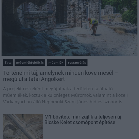
Tata
műemlékfelújítás
műemlék
restaurálás
Történelmi táj, amelynek minden köve mesél –
megújul a tatai Angolkert
A projekt részeként megújulnak a területen található
műemlékek, köztük a különleges Műromok, valamint a közeli
Várkanyarban álló Nepomuki Szent János híd és szobor is.
M1 bővítés: már zajlik a teljesen új
Bicske Kelet csomópont építése