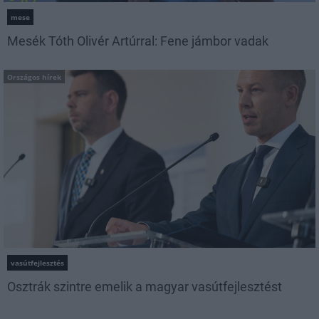
mese
Mesék Tóth Olivér Artúrral: Fene jámbor vadak
Országos hírek
vasútfejlesztés
Osztrák szintre emelik a magyar vasútfejlesztést