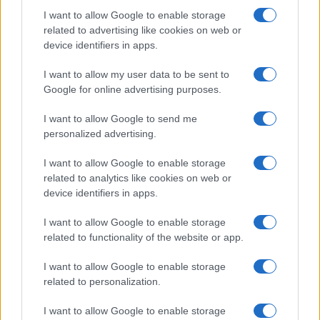
Kihívások labirintusában
I want to allow Google to enable storage
related to advertising like cookies on web or
device identifiers in apps.
I want to allow my user data to be sent to
Országos hírek
Google for online advertising purposes.
Túlfogyasztás napja - július 30-ra
felhasználta az emberiség a Föld egész
I want to allow Google to send me
évre elegendő erőforrásait
personalized advertising.
I want to allow Google to enable storage
related to analytics like cookies on web or
HÍRLEVÉL
device identifiers in apps.
I want to allow Google to enable storage
Név
related to functionality of the website or app.
I want to allow Google to enable storage
E-mail cím
related to personalization.
I want to allow Google to enable storage