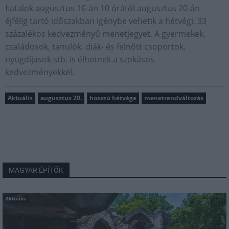
fiatalok augusztus 16-án 10 órától augusztus 20-án
éjfélig tartó időszakban igénybe vehetik a hétvégi, 33
százalékos kedvezményű menetjegyet. A gyermekek,
családosok, tanulók, diák- és felnőtt csoportok,
nyugdíjasok stb. is élhetnek a szokásos
kedvezményekkel.
Aktuális
augusztus 20.
hosszú hétvége
menetrendváltozás
MAGYAR ÉPÍTŐK
Aktuális