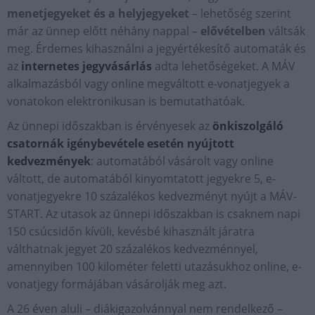
menetjegyeket és a helyjegyeket
– lehetőség szerint
már az ünnep előtt néhány nappal –
elővételben
váltsák
meg. Érdemes kihasználni a jegyértékesítő automaták és
az
internetes jegyvásárlás
adta lehetőségeket. A MÁV
alkalmazásból vagy online megváltott e-vonatjegyek a
vonatokon elektronikusan is bemutathatóak.
Az ünnepi időszakban is érvényesek az
önkiszolgáló
csatornák igénybevétele esetén nyújtott
kedvezmények
: automatából vásárolt vagy online
váltott, de automatából kinyomtatott jegyekre 5, e-
vonatjegyekre 10 százalékos kedvezményt nyújt a MÁV-
START. Az utasok az ünnepi időszakban is csaknem napi
150 csúcsidőn kívüli, kevésbé kihasznált járatra
válthatnak jegyet 20 százalékos kedvezménnyel,
amennyiben 100 kilométer feletti utazásukhoz online, e-
vonatjegy formájában vásárolják meg azt.
A 26 éven aluli – diákigazolvánnyal nem rendelkező –