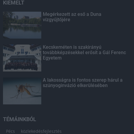
KIEMELT
Megérkezett az eső a Duna
vízgyűjtőjére
Kecskeméten is szakirányú
továbbképzésekkel erősít a Gál Ferenc
Egyetem
A lakosságra is fontos szerep hárul a
szúnyoginvázió elkerülésében
TÉMÁINKBÓL
Pécs
közlekedésfejlesztés