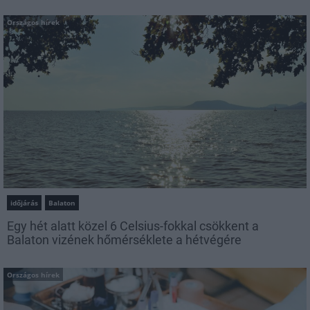
Országos hírek
időjárás
Balaton
Egy hét alatt közel 6 Celsius-fokkal csökkent a
Balaton vizének hőmérséklete a hétvégére
Országos hírek