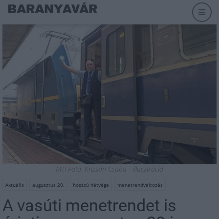
MTI Fotó: Krizsán Csaba - illusztráció
Aktuális
augusztus 20.
hosszú hétvége
menetrendváltozás
A vasúti menetrendet is