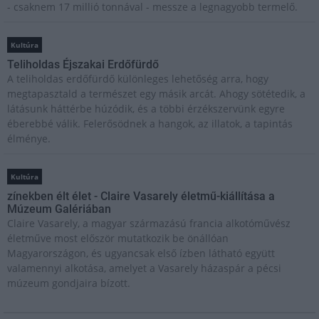
- csaknem 17 millió tonnával - messze a legnagyobb termelő.
Kultúra
Teliholdas Éjszakai Erdőfürdő
A teliholdas erdőfürdő különleges lehetőség arra, hogy
megtapasztald a természet egy másik arcát. Ahogy sötétedik, a
látásunk háttérbe húzódik, és a többi érzékszervünk egyre
éberebbé válik. Felerősödnek a hangok, az illatok, a tapintás
élménye.
Kultúra
zínekben élt élet - Claire Vasarely életmű-kiállítása a
Múzeum Galériában
Claire Vasarely, a magyar származású francia alkotóművész
életműve most először mutatkozik be önállóan
Magyarországon, és ugyancsak első ízben látható együtt
valamennyi alkotása, amelyet a Vasarely házaspár a pécsi
múzeum gondjaira bízott.