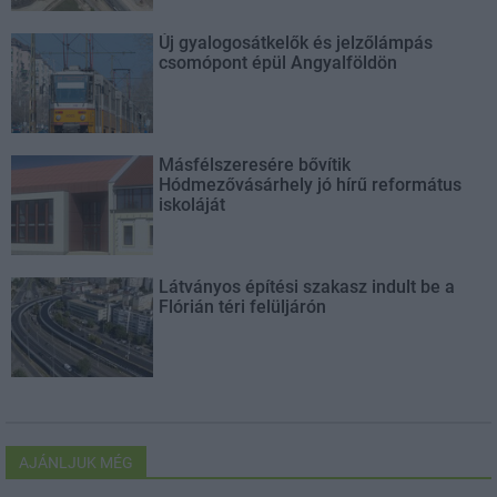
Új gyalogosátkelők és jelzőlámpás
csomópont épül Angyalföldön
Másfélszeresére bővítik
Hódmezővásárhely jó hírű református
iskoláját
Látványos építési szakasz indult be a
Flórián téri felüljárón
AJÁNLJUK MÉG