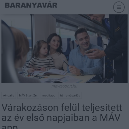
mavcsoport.hu
Aktuális
MÁV Start Zrt
mobilapp
bérletvásárlás
Várakozáson felül teljesített
az év első napjaiban a MÁV
app