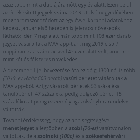
azaz több mint a duplájára nőtt egy év alatt. Ezen belül
az értékesített jegyek száma 2019 utolsó negyedévében
megháromszorozódott az egy évvel korábbi adatokhoz
képest. Január első hetében is jelentős növekedés
látható: idén 7 nap alatt már több mint 108 ezer darab
jegyet vásároltak a MÁV app-ban, míg 2019 első 7
napjában ez a szám kicsivel 42 ezer alatt volt, ami több
mint két és félszeres növekedés.
A december 1-jei bevezetése óta ezidáig 1300-nál is több
(2019. év végéig 663 darab)
vasúti bérletet vásároltak a
MÁV app-ból. Az így vásárolt bérletek 53 százaléka
tanulóbérlet, 47 százaléka pedig dolgozó bérlet, 15
százalékukat pedig e-személyi igazolványhoz rendelve
váltották.
További érdekesség, hogy az app segítségével
menetjegyet
a legtöbben a
szobi
(70-es)
vasútvonalon
váltottak, de a
szolnoki
(100a)
és a
székesfehérvári