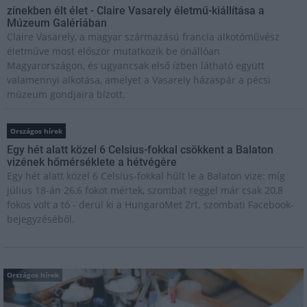
zínekben élt élet - Claire Vasarely életmű-kiállítása a
Múzeum Galériában
Claire Vasarely, a magyar származású francia alkotóművész
életműve most először mutatkozik be önállóan
Magyarországon, és ugyancsak első ízben látható együtt
valamennyi alkotása, amelyet a Vasarely házaspár a pécsi
múzeum gondjaira bízott.
Országos hírek
Egy hét alatt közel 6 Celsius-fokkal csökkent a Balaton
vizének hőmérséklete a hétvégére
Egy hét alatt közel 6 Celsius-fokkal hűlt le a Balaton vize: míg
július 18-án 26,6 fokot mértek, szombat reggel már csak 20,8
fokos volt a tó - derül ki a HungaroMet Zrt. szombati Facebook-
bejegyzéséből.
Országos hírek