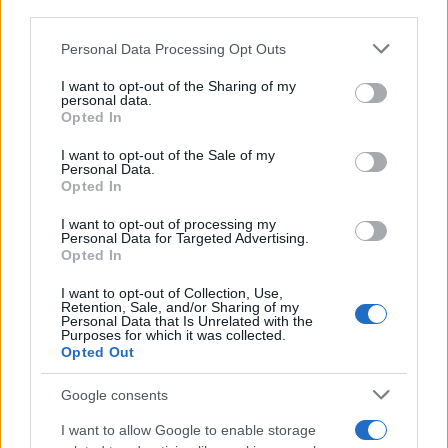
third parties.
Please note that this website/app uses one or more Google
Personal Data Processing Opt Outs
Országos hírek
services and may gather and store information including but
Miért éri meg Afrikában utat építeni?
not limited to your visit or usage behaviour. You may click to
I want to opt-out of the Sharing of my
Minden, amit a GED Afrika projektről
personal data.
grant or deny consent to Google and its third-party tags to
tudni kell
Opted In
use your data for below specified purposes in below Google
consent section.
I want to opt-out of the Sale of my
Personal Data.
Kultúra
Opted In
Kihívások labirintusában
I want to opt-out of processing my
Personal Data for Targeted Advertising.
Opted In
I want to opt-out of Collection, Use,
Országos hírek
Retention, Sale, and/or Sharing of my
Personal Data that Is Unrelated with the
Túlfogyasztás napja - július 30-ra
Purposes for which it was collected.
felhasználta az emberiség a Föld egész
Opted Out
évre elegendő erőforrásait
Google consents
Aktuális
I want to allow Google to enable storage