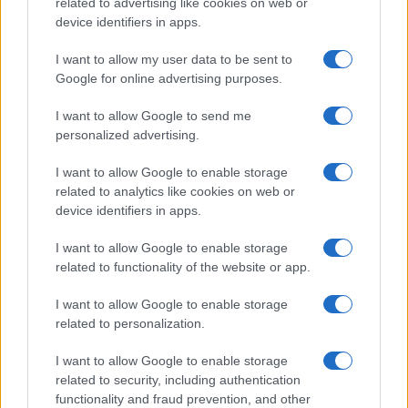
Open Orfű: mozgás, zene, közösség
related to advertising like cookies on web or
device identifiers in apps.
I want to allow my user data to be sent to
Google for online advertising purposes.
HÍRLEVÉL
I want to allow Google to send me
personalized advertising.
Név
I want to allow Google to enable storage
related to analytics like cookies on web or
device identifiers in apps.
E-mail cím
I want to allow Google to enable storage
related to functionality of the website or app.
Feliratkozom a hírlevélre és elfogadom az
adatvédelmi
szabályzatot!
I want to allow Google to enable storage
related to personalization.
FELIRATKOZÁS
I want to allow Google to enable storage
related to security, including authentication
functionality and fraud prevention, and other