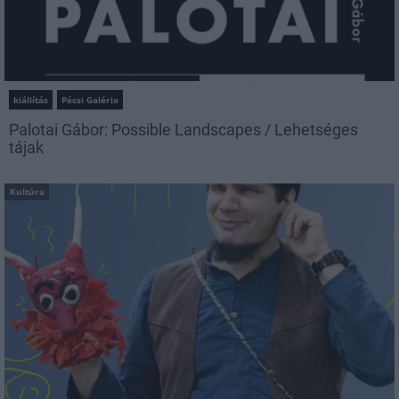
kiállítás
Pécsi Galéria
Palotai Gábor: Possible Landscapes / Lehetséges
tájak
Kultúra