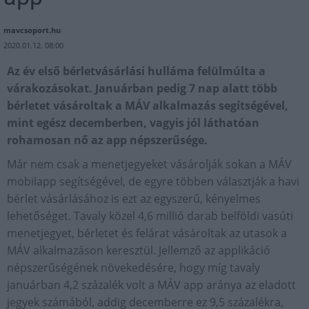
mavcsoport.hu
2020.01.12. 08:00
Az év első bérletvásárlási hulláma felülmúlta a
várakozásokat. Januárban pedig 7 nap alatt több
bérletet vásároltak a MÁV alkalmazás segítségével,
mint egész decemberben, vagyis jól láthatóan
rohamosan nő az app népszerűsége.
Már nem csak a menetjegyeket vásárolják sokan a MÁV
mobilapp segítségével, de egyre többen választják a havi
bérlet vásárlásához is ezt az egyszerű, kényelmes
lehetőséget. Tavaly közel 4,6 millió darab belföldi vasúti
menetjegyet, bérletet és felárat vásároltak az utasok a
MÁV alkalmazáson keresztül. Jellemző az applikáció
népszerűségének növekedésére, hogy míg tavaly
januárban 4,2 százalék volt a MÁV app aránya az eladott
jegyek számából, addig decemberre ez 9,5 százalékra,