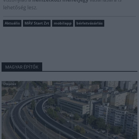
lehetőség lesz.
Aktuális
MÁV Start Zrt
mobilapp
bérletvásárlás
MAGYAR ÉPÍTŐK
Útépítés