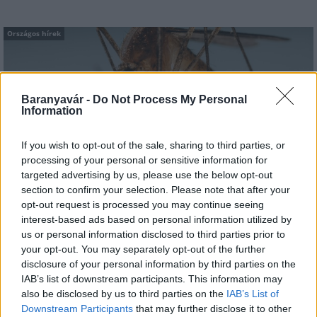
Országos hírek
Baranyavár -
Do Not Process My Personal
Information
If you wish to opt-out of the sale, sharing to third parties, or
A lakosságra is fontos szerep hárul a szúnyoginvázió
processing of your personal or sensitive information for
elkerülésében
targeted advertising by us, please use the below opt-out
section to confirm your selection. Please note that after your
opt-out request is processed you may continue seeing
interest-based ads based on personal information utilized by
us or personal information disclosed to third parties prior to
your opt-out. You may separately opt-out of the further
disclosure of your personal information by third parties on the
Országos hírek
IAB’s list of downstream participants. This information may
Itt az ÉVOSZ megoldása a hőhullámok és
also be disclosed by us to third parties on the
IAB’s List of
az energiakrízis kezelésére
Downstream Participants
that may further disclose it to other