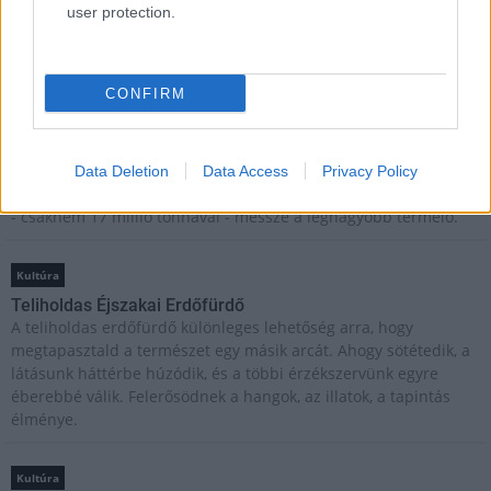
Kultúra
user protection.
Brandnyúl mini disco
Ilyen még nem volt: most a gyerkőcök bulizhatnak a Káptalan
Kertben!
CONFIRM
Helyi hírek
Beindult az őszibarackszezon, szeptemberig élvezhetjük
Data Deletion
Data Access
Privacy Policy
A világon évente mintegy 25 millió tonna őszibarack terem, Kína
- csaknem 17 millió tonnával - messze a legnagyobb termelő.
Kultúra
Teliholdas Éjszakai Erdőfürdő
A teliholdas erdőfürdő különleges lehetőség arra, hogy
megtapasztald a természet egy másik arcát. Ahogy sötétedik, a
látásunk háttérbe húzódik, és a többi érzékszervünk egyre
éberebbé válik. Felerősödnek a hangok, az illatok, a tapintás
élménye.
Kultúra