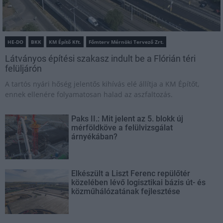
HE-DO
BKK
KM Építő Kft.
Főmterv Mérnöki Tervező Zrt.
Látványos építési szakasz indult be a Flórián téri
felüljárón
A tartós nyári hőség jelentős kihívás elé állítja a KM Építőt,
ennek ellenére folyamatosan halad az aszfaltozás.
Paks II.: Mit jelent az 5. blokk új
mérföldköve a felülvizsgálat
árnyékában?
Elkészült a Liszt Ferenc repülőtér
közelében lévő logisztikai bázis út- és
közműhálózatának fejlesztése