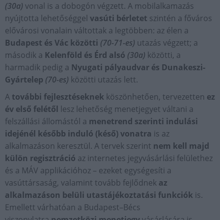
(30a)
vonal is a dobogón végzett. A mobilalkamazás
nyújtotta lehetőséggel
vasúti bérletet
szintén a főváros
elővárosi vonalain váltottak a legtöbben: az élen a
Budapest és Vác közötti
(70-71-es)
utazás végzett; a
második a
Kelenföld és Érd alsó
(30a)
közötti, a
harmadik pedig a
Nyugati pályaudvar és Dunakeszi-
Gyártelep
(70-es)
közötti utazás lett.
A
további fejlesztéseknek
köszönhetően, tervezetten
ez
év
első felétől
lesz lehetőség menetjegyet váltani a
felszállási állomástól a
menetrend szerinti indulási
idejénél később induló (késő) vonatra
is az
alkalmazáson keresztül. A tervek szerint
nem kell majd
külön regisztráció
az internetes jegyvásárlási felülethez
és a MÁV applikációhoz – ezeket egységesíti a
vasúttársaság, valamint tovább fejlődnek
az
alkalmazáson belüli
utastájékoztatási
funkciók
is.
Emellett várhatóan a Budapest–Bécs
viszonylatra
nemzetközi menetjegy
vásárlására is