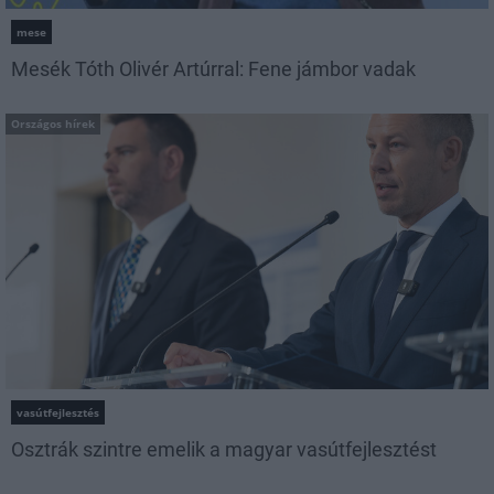
mese
Mesék Tóth Olivér Artúrral: Fene jámbor vadak
Országos hírek
vasútfejlesztés
Osztrák szintre emelik a magyar vasútfejlesztést