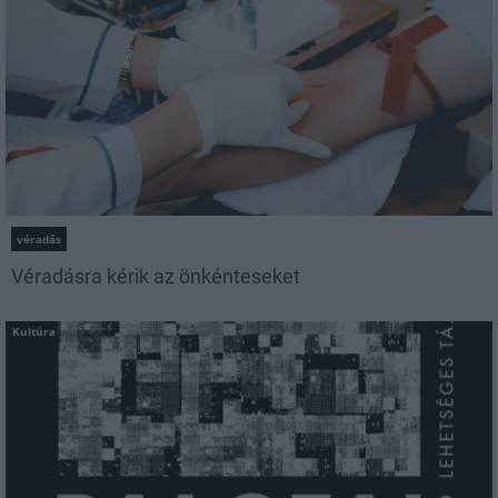
véradás
Véradásra kérik az önkénteseket
Kultúra