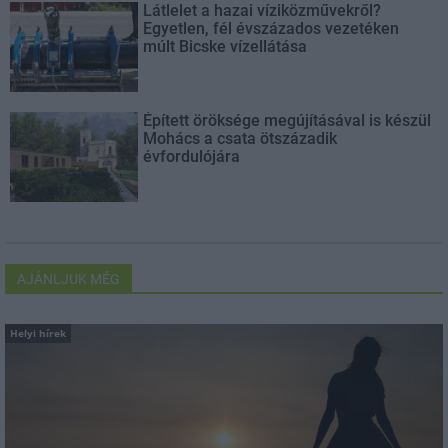
Látlelet a hazai víziközművekről?
Egyetlen, fél évszázados vezetéken
múlt Bicske vízellátása
Épített öröksége megújításával is készül
Mohács a csata ötszázadik
évfordulójára
AJÁNLJUK MÉG
Helyi hírek