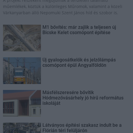
A projekt részeként megújulnak a területen található
műemlékek, köztük a különleges Műromok, valamint a közeli
Várkanyarban álló Nepomuki Szent János híd és szobor is.
M1 bővítés: már zajlik a teljesen új
Bicske Kelet csomópont építése
Új gyalogosátkelők és jelzőlámpás
csomópont épül Angyalföldön
Másfélszeresére bővítik
Hódmezővásárhely jó hírű református
iskoláját
Látványos építési szakasz indult be a
Flórián téri felüljárón