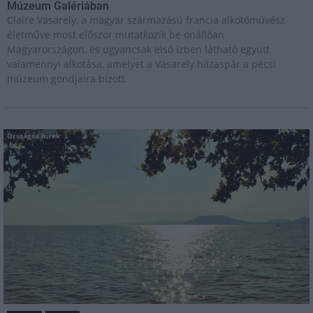
Múzeum Galériában
Claire Vasarely, a magyar származású francia alkotóművész
életműve most először mutatkozik be önállóan
Magyarországon, és ugyancsak első ízben látható együtt
valamennyi alkotása, amelyet a Vasarely házaspár a pécsi
múzeum gondjaira bízott.
Országos hírek