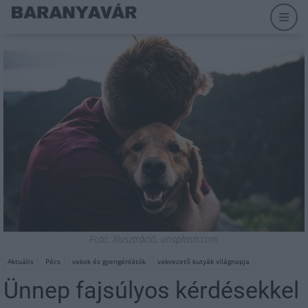
Fotó: Illusztráció, unsplash.com
Aktuális
Pécs
vakok és gyengénlátók
vakvezető kutyák világnapja
Ünnep fajsúlyos kérdésekkel