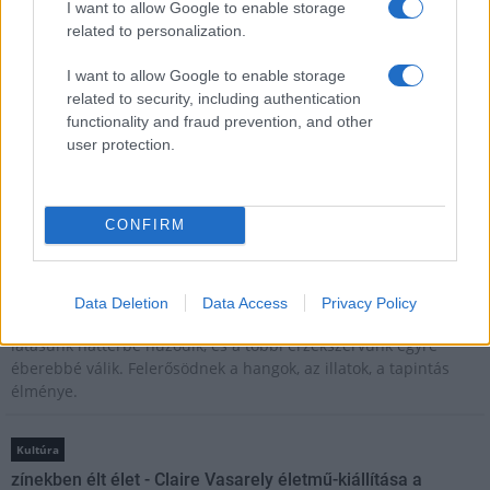
I want to allow Google to enable storage
Brandnyúl mini disco
related to personalization.
Ilyen még nem volt: most a gyerkőcök bulizhatnak a Káptalan
Kertben!
I want to allow Google to enable storage
related to security, including authentication
Helyi hírek
functionality and fraud prevention, and other
Beindult az őszibarackszezon, szeptemberig élvezhetjük
user protection.
A világon évente mintegy 25 millió tonna őszibarack terem, Kína
- csaknem 17 millió tonnával - messze a legnagyobb termelő.
CONFIRM
Kultúra
Teliholdas Éjszakai Erdőfürdő
A teliholdas erdőfürdő különleges lehetőség arra, hogy
Data Deletion
Data Access
Privacy Policy
megtapasztald a természet egy másik arcát. Ahogy sötétedik, a
látásunk háttérbe húzódik, és a többi érzékszervünk egyre
éberebbé válik. Felerősödnek a hangok, az illatok, a tapintás
élménye.
Kultúra
zínekben élt élet - Claire Vasarely életmű-kiállítása a