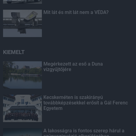
Mit lát és mit lát nem a VÉDA?
KIEMELT
Megérkezett az eső a Duna
vízgyűjtőjére
Kecskeméten is szakirányú
továbbképzésekkel erősít a Gál Ferenc
Egyetem
A lakosságra is fontos szerep hárul a