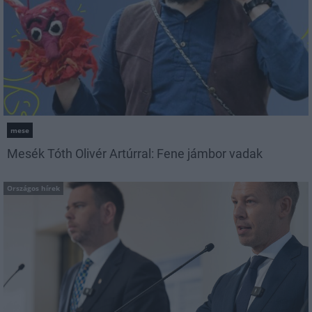
mese
Mesék Tóth Olivér Artúrral: Fene jámbor vadak
Országos hírek