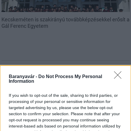
Kecskeméten is szakirányú továbbképzésekkel erősít a
Gál Ferenc Egyetem
Országos hírek
A lakosságra is fontos szerep hárul a
Baranyavár -
Do Not Process My Personal
Information
szúnyoginvázió elkerülésében
If you wish to opt-out of the sale, sharing to third parties, or
processing of your personal or sensitive information for
Országos hírek
targeted advertising by us, please use the below opt-out
Itt az ÉVOSZ megoldása a hőhullámok és
section to confirm your selection. Please note that after your
az energiakrízis kezelésére
opt-out request is processed you may continue seeing
interest-based ads based on personal information utilized by