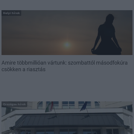
Helyi hírek
Amire többmillióan vártunk: szombattól másodfokúra
csökken a riasztás
Országos hírek