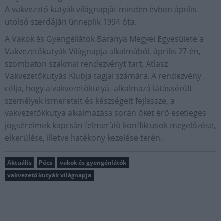
A vakvezető kutyák világnapját minden évben április
utolsó szerdáján ünneplik 1994 óta.
A Vakok és Gyengéllátok Baranya Megyei Egyesülete a
Vakvezetőkutyák Világnapja alkalmából, április 27-én,
szombaton szakmai rendezvényt tart, Atlasz
Vakvezetőkutyás Klubja tagjai számára. A rendezvény
célja, hogy a vakvezetőkutyát alkalmazó látássérült
személyek ismereteit és készségeit fejlessze, a
vakvezetőkkutya alkalmazása során őket érő esetleges
jogsérelmek kapcsán felmerülő konfliktusok megelőzése,
elkerülése, illetve hatékony kezelése terén.
Aktuális
Pécs
vakok és gyengénlátók
vakvezető kutyák világnapja