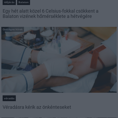
időjárás
Balaton
Egy hét alatt közel 6 Celsius-fokkal csökkent a
Balaton vizének hőmérséklete a hétvégére
Országos hírek
véradás
Véradásra kérik az önkénteseket