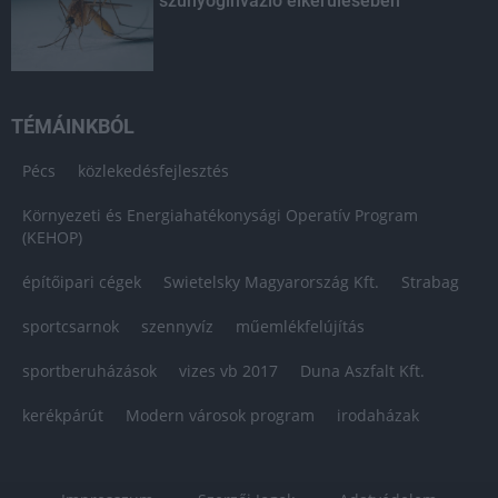
szúnyoginvázió elkerülésében
TÉMÁINKBÓL
Pécs
közlekedésfejlesztés
Környezeti és Energiahatékonysági Operatív Program
(KEHOP)
építőipari cégek
Swietelsky Magyarország Kft.
Strabag
sportcsarnok
szennyvíz
műemlékfelújítás
sportberuházások
vizes vb 2017
Duna Aszfalt Kft.
kerékpárút
Modern városok program
irodaházak