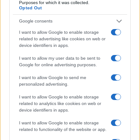
Purposes for which it was collected.
Opted Out
Név
Google consents
E-mail cím
I want to allow Google to enable storage
related to advertising like cookies on web or
device identifiers in apps.
Feliratkozom a hírlevélre és elfogadom az
adatvédelmi
szabályzatot!
I want to allow my user data to be sent to
Google for online advertising purposes.
FELIRATKOZÁS
I want to allow Google to send me
personalized advertising.
Aktuális
I want to allow Google to enable storage
related to analytics like cookies on web or
Open Orfű: mozgás, zene, közösség
device identifiers in apps.
Augusztus első hétvégéjén (augusztus 1-2.) a Pécsi-tó partja
megtelik élettel, sporttal és élményekkel!
I want to allow Google to enable storage
related to functionality of the website or app.
Kultúra