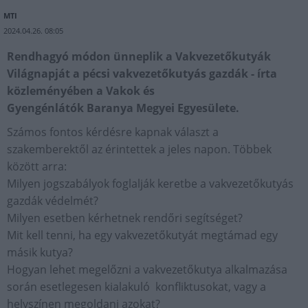
MTI
2024.04.26. 08:05
Rendhagyó módon ünneplik a Vakvezetőkutyák
Világnapját a pécsi vakvezetőkutyás gazdák - írta
közleményében a Vakok és
Gyengénlátók Baranya Megyei Egyesülete.
Számos fontos kérdésre kapnak választ a
szakemberektől az érintettek a jeles napon. Többek
között arra:
Milyen jogszabályok foglalják keretbe a vakvezetőkutyás
gazdák védelmét?
Milyen esetben kérhetnek rendőri segítséget?
Mit kell tenni, ha egy vakvezetőkutyát megtámad egy
másik kutya?
Hogyan lehet megelőzni a vakvezetőkutya alkalmazása
során esetlegesen kialakuló konfliktusokat, vagy a
helyszínen megoldani azokat?