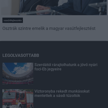
vasútfejlesztés
Osztrák szintre emelik a magyar vasútfejlesztést
LEGOLVASOTTABB
Szerdától rárajtolhatunk a jövő nyári
foci-Eb jegyeire
Víztoronyba rekedt munkásokat
mentettek a sásdi tűzoltók