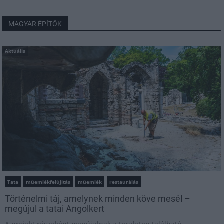
MAGYAR ÉPÍTŐK
Aktuális
Tata
műemlékfelújítás
műemlék
restaurálás
Történelmi táj, amelynek minden köve mesél –
megújul a tatai Angolkert