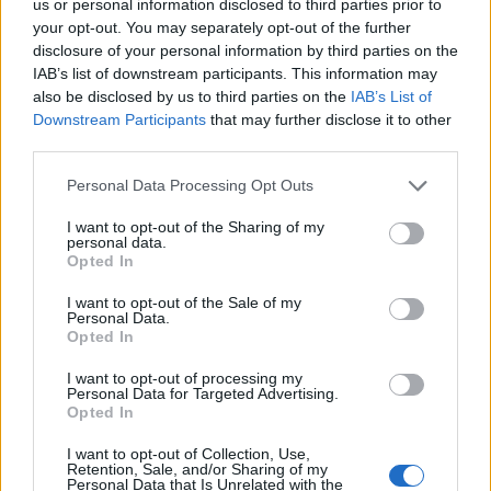
us or personal information disclosed to third parties prior to
your opt-out. You may separately opt-out of the further
Országos hírek
disclosure of your personal information by third parties on the
Miért éri meg Afrikában utat építeni?
IAB’s list of downstream participants. This information may
Minden, amit a GED Afrika projektről
also be disclosed by us to third parties on the
IAB’s List of
tudni kell
Downstream Participants
that may further disclose it to other
third parties.
Kultúra
Please note that this website/app uses one or more Google
Personal Data Processing Opt Outs
Kihívások labirintusában
services and may gather and store information including but
not limited to your visit or usage behaviour. You may click to
I want to opt-out of the Sharing of my
personal data.
grant or deny consent to Google and its third-party tags to
Opted In
use your data for below specified purposes in below Google
consent section.
I want to opt-out of the Sale of my
Országos hírek
Personal Data.
Túlfogyasztás napja - július 30-ra
Opted In
felhasználta az emberiség a Föld egész
évre elegendő erőforrásait
I want to opt-out of processing my
Personal Data for Targeted Advertising.
Opted In
I want to opt-out of Collection, Use,
HÍRLEVÉL
Retention, Sale, and/or Sharing of my
Personal Data that Is Unrelated with the