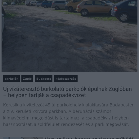
parkolók
Zugló
Budapest
közbeszerzés
Új vízáteresztő burkolatú parkolók épülnek Zuglóban
– helyben tartják a csapadékvizet
Keresik a kivitelezőt 45 új parkolóhely kialakítására Budapesten,
a XIV. kerületi Zsivora parkban. A beruházás számos
klímavédelmi megoldást is tartalmaz: a csapadékvíz helyben
hasznosítását, a zöldfelület rendezését és a park megóvását.