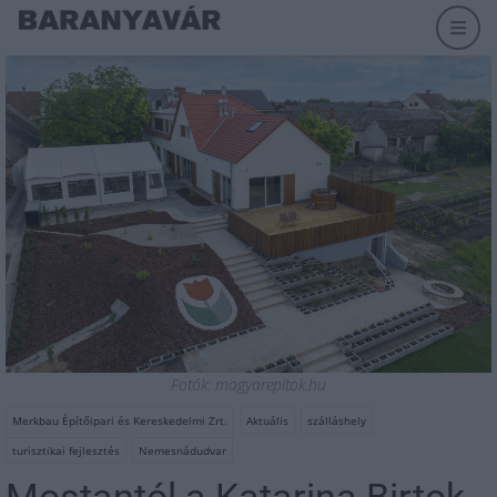
Fotók: magyarepitok.hu
Merkbau Építőipari és Kereskedelmi Zrt.
Aktuális
szálláshely
turisztikai fejlesztés
Nemesnádudvar