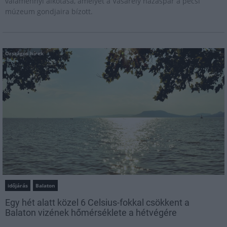
valamennyi alkotása, amelyet a Vasarely házaspár a pécsi
múzeum gondjaira bízott.
Országos hírek
időjárás
Balaton
Egy hét alatt közel 6 Celsius-fokkal csökkent a
Balaton vizének hőmérséklete a hétvégére