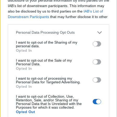
disclosure of your personal information by third parties on the
IAB’s list of downstream participants. This information may
also be disclosed by us to third parties on the
IAB’s List of
Nemesnádudvar a dél-alföldi borászat
Downstream Participants
that may further disclose it to other
egyik központja, így a fejlesztés kiemelten
third parties.
a borászatban rejlő adottságra építve
Please note that this website/app uses one or more Google
Personal Data Processing Opt Outs
valósult meg. A kialakított egységek és a
services and may gather and store information including but
kiegészítő infrastruktúra hozzájárul a helyi
not limited to your visit or usage behaviour. You may click to
I want to opt-out of the Sharing of my
personal data.
termékekre – különösen a borra – épülő
grant or deny consent to Google and its third-party tags to
Opted In
use your data for below specified purposes in below Google
rendezvények színesítéséhez, a helyi
consent section.
I want to opt-out of the Sale of my
borkultúra népszerűsítéséhez. A
Personal Data.
rendezvényház hiánypótló borkóstolókkal
Opted In
és bortúrákkal egybekötött programokat
I want to opt-out of processing my
biztosít a községbe látogató vendégek és
Personal Data for Targeted Advertising.
Opted In
turisták, valamint a helyi közösség
számára.
I want to opt-out of Collection, Use,
Retention, Sale, and/or Sharing of my
Personal Data that Is Unrelated with the
Purposes for which it was collected.
Opted Out