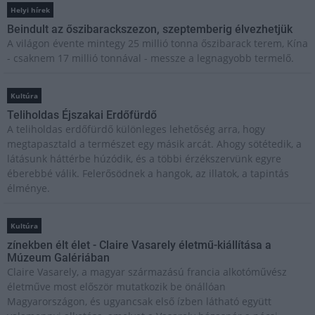
Helyi hírek
Beindult az őszibarackszezon, szeptemberig élvezhetjük
A világon évente mintegy 25 millió tonna őszibarack terem, Kína
- csaknem 17 millió tonnával - messze a legnagyobb termelő.
Kultúra
Teliholdas Éjszakai Erdőfürdő
A teliholdas erdőfürdő különleges lehetőség arra, hogy
megtapasztald a természet egy másik arcát. Ahogy sötétedik, a
látásunk háttérbe húzódik, és a többi érzékszervünk egyre
éberebbé válik. Felerősödnek a hangok, az illatok, a tapintás
élménye.
Kultúra
zínekben élt élet - Claire Vasarely életmű-kiállítása a
Múzeum Galériában
Claire Vasarely, a magyar származású francia alkotóművész
életműve most először mutatkozik be önállóan
Magyarországon, és ugyancsak első ízben látható együtt