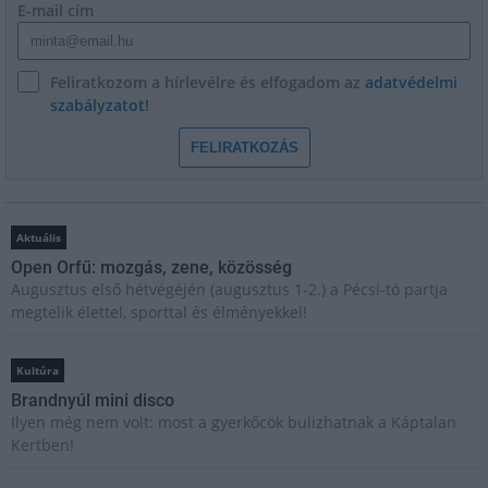
E-mail cím
Feliratkozom a hírlevélre és elfogadom az
adatvédelmi
szabályzatot!
FELIRATKOZÁS
Aktuális
Open Orfű: mozgás, zene, közösség
Augusztus első hétvégéjén (augusztus 1-2.) a Pécsi-tó partja
megtelik élettel, sporttal és élményekkel!
Kultúra
Brandnyúl mini disco
Ilyen még nem volt: most a gyerkőcök bulizhatnak a Káptalan
Kertben!