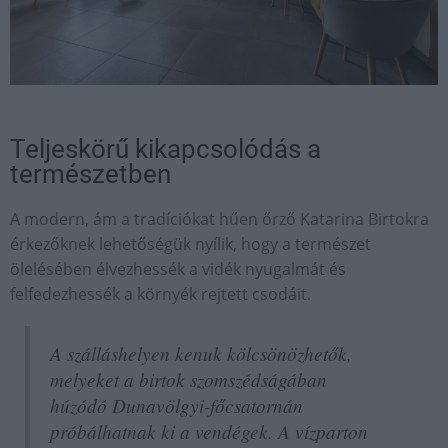
Teljeskörű kikapcsolódás a
természetben
A modern, ám a tradíciókat hűen őrző Katarina Birtokra
érkezőknek lehetőségük nyílik, hogy a természet
ölelésében élvezhessék a vidék nyugalmát és
felfedezhessék a környék rejtett csodáit.
A szálláshelyen kenuk kölcsönözhetők,
melyeket a birtok szomszédságában
húzódó Dunavölgyi-főcsatornán
próbálhatnak ki a vendégek. A vízparton