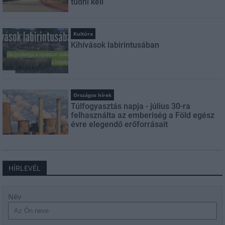
tudni kell
Kultúra
Kihívások labirintusában
Országos hírek
Túlfogyasztás napja - július 30-ra
felhasználta az emberiség a Föld egész
évre elegendő erőforrásait
HÍRLEVÉL
Név