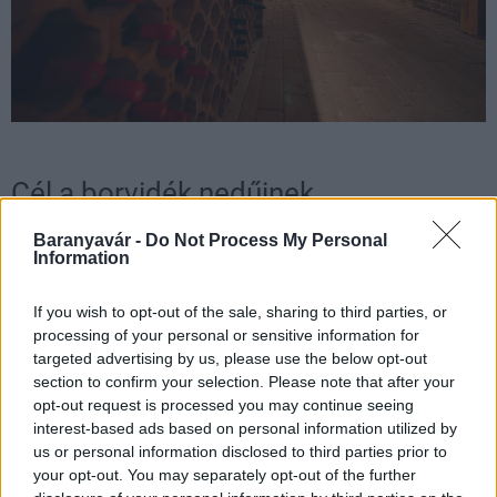
Cél a borvidék nedűinek
népszerűsítése
Baranyavár -
Do Not Process My Personal
Information
Az átfogó fejlesztés érintette a Birtokhoz tartozó
Katarina Rendezvényházat
is, amely 2016-ban Knáb
If you wish to opt-out of the sale, sharing to third parties, or
Borozó néven nyitotta meg kapuit a KNÁB-N Kft.
processing of your personal or sensitive information for
tulajdonában lévő ingatlanon, a nemesnádudvari
targeted advertising by us, please use the below opt-out
pincefalu központi pincesorának tartott Máriavölgye
section to confirm your selection. Please note that after your
opt-out request is processed you may continue seeing
pincesoron. Az 55 fő befogadására alkalmas, csaknem 90
interest-based ads based on personal information utilized by
nm-es épület ma már komplex turisztikai szolgáltatást
us or personal information disclosed to third parties prior to
nyújt, miután a borozó/rendezvényház mintabolttal és
your opt-out. You may separately opt-out of the further
bemutató pincével is bővült.