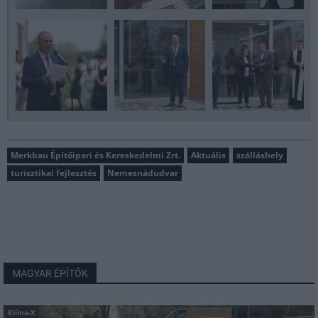
Merkbau Építőipari és Kereskedelmi Zrt.
Aktuális
szálláshely
turisztikai fejlesztés
Nemesnádudvar
MAGYAR ÉPÍTŐK
Klíma-X