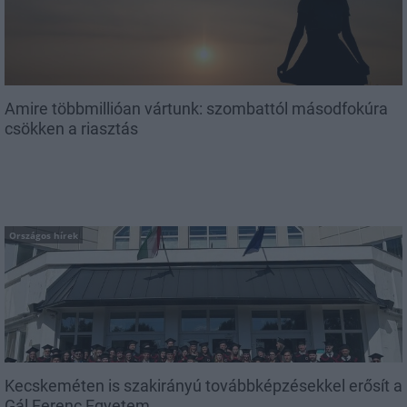
Amire többmillióan vártunk: szombattól másodfokúra
csökken a riasztás
Országos hírek
Kecskeméten is szakirányú továbbképzésekkel erősít a
Gál Ferenc Egyetem