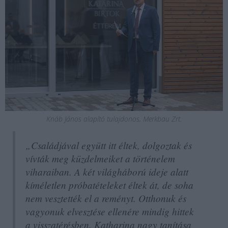
Knáb János alapító tulajdonos, Merkbau Zrt.
„Családjával együtt itt éltek, dolgoztak és
vívták meg küzdelmeiket a történelem
viharaiban. A két világháború ideje alatt
kíméletlen próbatételeket éltek át, de soha
nem vesztették el a reményt. Otthonuk és
vagyonuk elvesztése ellenére mindig hittek
a visszatérésben. Katharina nagy tanítása