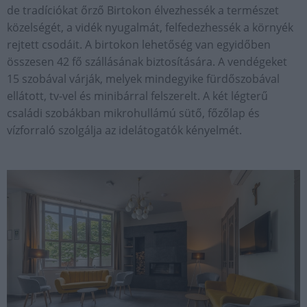
de tradíciókat őrző Birtokon élvezhessék a természet
közelségét, a vidék nyugalmát, felfedezhessék a környék
rejtett csodáit. A birtokon lehetőség van egyidőben
összesen 42 fő szállásának biztosítására. A vendégeket
15 szobával várják, melyek mindegyike fürdőszobával
ellátott, tv-vel és minibárral felszerelt. A két légterű
családi szobákban mikrohullámú sütő, főzőlap és
vízforraló szolgálja az idelátogatók kényelmét.