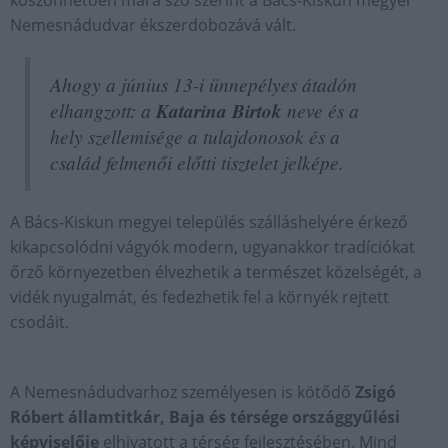
köszönhetően mára szó szerint a Bács-Kiskun megyei
Nemesnádudvar ékszerdobozává vált.
Ahogy a június 13-i ünnepélyes átadón
elhangzott: a
Katarina Birtok
neve és a
hely szellemisége a tulajdonosok és a
család felmenői előtti tisztelet jelképe.
A Bács-Kiskun megyei település szálláshelyére érkező
kikapcsolódni vágyók modern, ugyanakkor tradíciókat
őrző környezetben élvezhetik a természet közelségét, a
vidék nyugalmát, és fedezhetik fel a környék rejtett
csodáit.
A Nemesnádudvarhoz személyesen is kötődő
Zsigó
Róbert államtitkár, Baja és térsége országgyűlési
képviselője
elhivatott a térség fejlesztésében. Mind