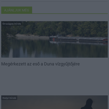
AJÁNLJUK MÉG
Országos hírek
Megérkezett az eső a Duna vízgyűjtőjére
Helyi hírek