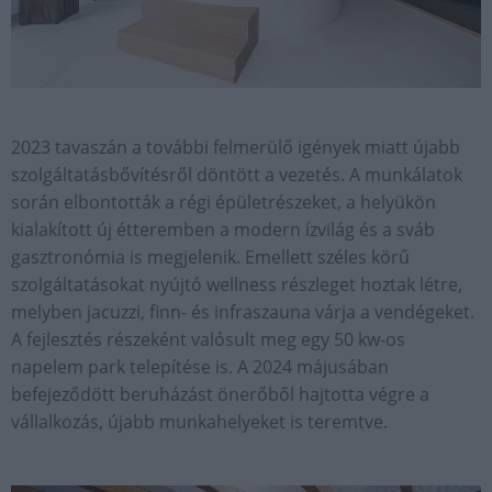
2023 tavaszán a további felmerülő igények miatt újabb
szolgáltatásbővítésről döntött a vezetés. A munkálatok
során elbontották a régi épületrészeket, a helyükön
kialakított új étteremben a modern ízvilág és a sváb
gasztronómia is megjelenik. Emellett széles körű
szolgáltatásokat nyújtó wellness részleget hoztak létre,
melyben jacuzzi, finn- és infraszauna várja a vendégeket.
A fejlesztés részeként valósult meg egy 50 kw-os
napelem park telepítése is. A 2024 májusában
befejeződött beruházást önerőből hajtotta végre a
vállalkozás, újabb munkahelyeket is teremtve.