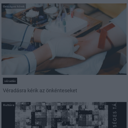
Országos hírek
véradás
Véradásra kérik az önkénteseket
Kultúra