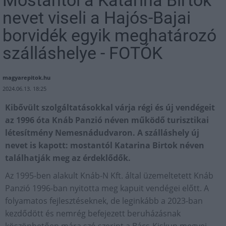
Mostantól a Katarina Birtok
nevet viseli a Hajós-Bajai
borvidék egyik meghatározó
szálláshelye - FOTÓK
magyarepitok.hu
2024.06.13. 18:25
Kibővült szolgáltatásokkal várja régi és új vendégeit
az 1996 óta Knáb Panzió néven működő turisztikai
létesítmény Nemesnádudvaron. A szálláshely új
nevet is kapott: mostantól Katarina Birtok néven
találhatják meg az érdeklődők.
Az 1995-ben alakult Knáb-N Kft. által üzemeltetett Knáb
Panzió 1996-ban nyitotta meg kapuit vendégei előtt. A
folyamatos fejlesztéseknek, de leginkább a 2023-ban
kezdődött és nemrég befejezett beruházásnak