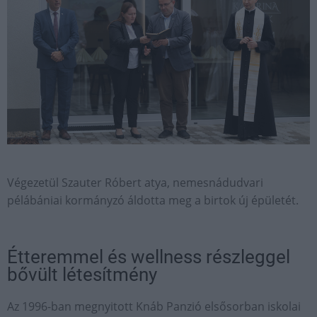
Végezetül Szauter Róbert atya, nemesnádudvari
pélábániai kormányzó áldotta meg a birtok új épületét.
Étteremmel és wellness részleggel
bővült létesítmény
Az 1996-ban megnyitott Knáb Panzió elsősorban iskolai