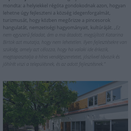
mondta: a helyiekkel régóta gondokodnak azon, hogyan
lehetne úgy fejleszteni a község idegenforgalmát,
turizmusát, hogy közben megőrizze a pincesorok
hangulatát, nemzetiségi hagyományait, kultúráját.
„Ez
nem egyszerű feladat, ám a ma átadott, megújított Katarina
Birtok azt mutatja, hogy nem lehetetlen. Ilyen fejlesztésekre van
szükség, amely azt célozza, hogy ha valaki ide érkezik,
megtapasztalja a híres vendégszeretetet, jószívvel távozik és
jóhírét viszi a településnek, és az adott fejlesztésnek.”