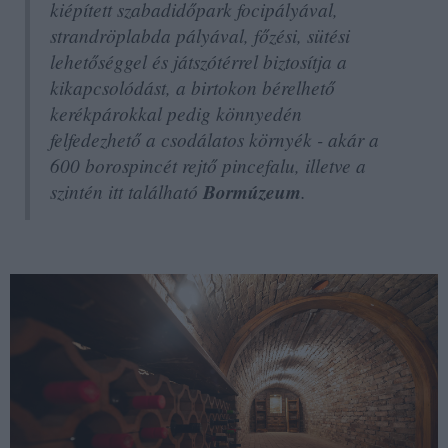
kiépített szabadidőpark focipályával,
strandröplabda pályával, főzési, sütési
lehetőséggel és játszótérrel biztosítja a
kikapcsolódást, a birtokon bérelhető
kerékpárokkal pedig könnyedén
felfedezhető a csodálatos környék - akár a
600 borospincét rejtő pincefalu, illetve a
szintén itt található
Bormúzeum
.