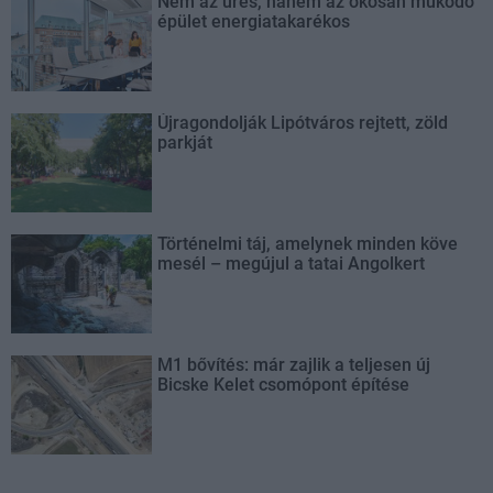
Nem az üres, hanem az okosan működő
épület energiatakarékos
Újragondolják Lipótváros rejtett, zöld
parkját
Történelmi táj, amelynek minden köve
mesél – megújul a tatai Angolkert
M1 bővítés: már zajlik a teljesen új
Bicske Kelet csomópont építése