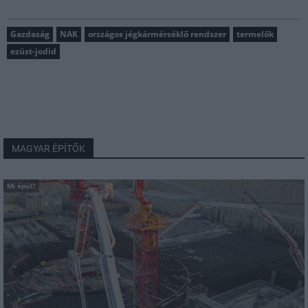
Gazdaság
NAK
országos jégkármérséklő rendszer
termelők
ezüst-jodid
MAGYAR ÉPÍTŐK
Mi épül?