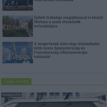
Épített öröksége megújításával is készül
Mohács a csata ötszázadik
évfordulójára
A tengerfenék alatt négy óriáskábellel
kötik össze Spanyolország és
Franciaország villamosenergia-
hálózatát
AJÁNLJUK MÉG
Országos hírek