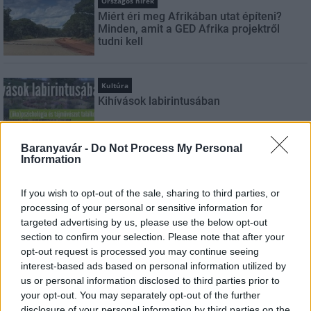
Országos hírek
Miért éri meg Afrikában utat építeni?
Minden, amit a GED Afrika projektről
tudni kell
Kultúra
Kihívások labirintusában
Baranyavár -
Do Not Process My Personal
Information
Országos hírek
Túlfogyasztás napja - július 30-ra
If you wish to opt-out of the sale, sharing to third parties, or
felhasználta az emberiség a Föld egész
processing of your personal or sensitive information for
évre elegendő erőforrásait
targeted advertising by us, please use the below opt-out
section to confirm your selection. Please note that after your
opt-out request is processed you may continue seeing
Aktuális
interest-based ads based on personal information utilized by
Open Orfű: mozgás, zene, közösség
us or personal information disclosed to third parties prior to
your opt-out. You may separately opt-out of the further
disclosure of your personal information by third parties on the