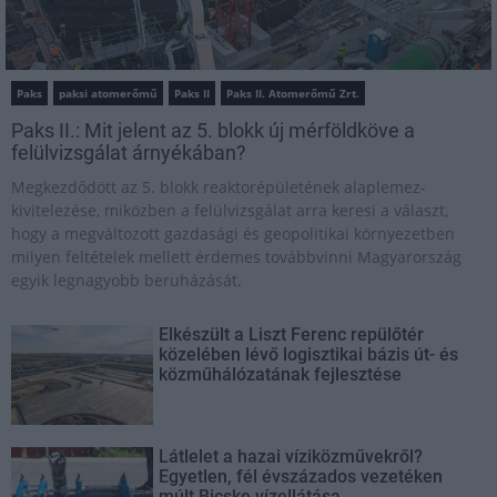
Paks
paksi atomerőmű
Paks II
Paks II. Atomerőmű Zrt.
Paks II.: Mit jelent az 5. blokk új mérföldköve a
felülvizsgálat árnyékában?
Megkezdődött az 5. blokk reaktorépületének alaplemez-
kivitelezése, miközben a felülvizsgálat arra keresi a választ,
hogy a megváltozott gazdasági és geopolitikai környezetben
milyen feltételek mellett érdemes továbbvinni Magyarország
egyik legnagyobb beruházását.
Elkészült a Liszt Ferenc repülőtér
közelében lévő logisztikai bázis út- és
közműhálózatának fejlesztése
Látlelet a hazai víziközművekről?
Egyetlen, fél évszázados vezetéken
múlt Bicske vízellátása