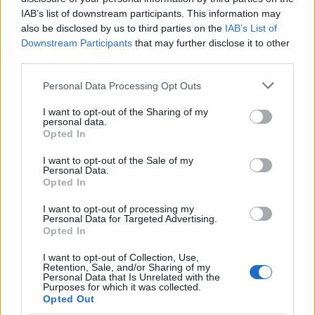
IAB’s list of downstream participants. This information may
also be disclosed by us to third parties on the
IAB’s List of
Kultúra
Downstream Participants
that may further disclose it to other
Brandnyúl mini disco
third parties.
Please note that this website/app uses one or more Google
Personal Data Processing Opt Outs
services and may gather and store information including but
not limited to your visit or usage behaviour. You may click to
I want to opt-out of the Sharing of my
personal data.
grant or deny consent to Google and its third-party tags to
HÍRLEVÉL
Opted In
use your data for below specified purposes in below Google
consent section.
I want to opt-out of the Sale of my
Név
Personal Data.
Opted In
I want to opt-out of processing my
E-mail cím
Personal Data for Targeted Advertising.
Opted In
I want to opt-out of Collection, Use,
Feliratkozom a hírlevélre és elfogadom az
adatvédelmi
Retention, Sale, and/or Sharing of my
Personal Data that Is Unrelated with the
szabályzatot!
Purposes for which it was collected.
Opted Out
FELIRATKOZÁS