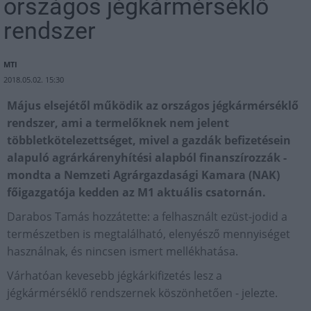
országos jégkármérséklő
rendszer
MTI
2018.05.02. 15:30
Május elsejétől működik az országos jégkármérséklő
rendszer, ami a termelőknek nem jelent
többletkötelezettséget, mivel a gazdák befizetésein
alapuló agrárkárenyhítési alapból finanszírozzák -
mondta a Nemzeti Agrárgazdasági Kamara (NAK)
főigazgatója kedden az M1 aktuális csatornán.
Darabos Tamás hozzátette: a felhasznált ezüst-jodid a
természetben is megtalálható, elenyésző mennyiséget
használnak, és nincsen ismert mellékhatása.
Várhatóan kevesebb jégkárkifizetés lesz a
jégkármérséklő rendszernek köszönhetően - jelezte.