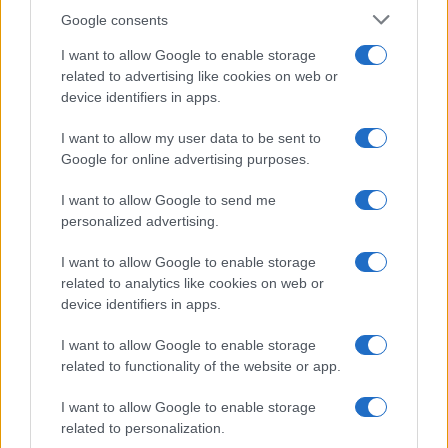
Google consents
I want to allow Google to enable storage
Helyi hírek
related to advertising like cookies on web or
Beindult az őszibarackszezon, szeptemberig élvezhetjük
device identifiers in apps.
A világon évente mintegy 25 millió tonna őszibarack terem, Kína
- csaknem 17 millió tonnával - messze a legnagyobb termelő.
I want to allow my user data to be sent to
Google for online advertising purposes.
Kultúra
I want to allow Google to send me
Teliholdas Éjszakai Erdőfürdő
personalized advertising.
A teliholdas erdőfürdő különleges lehetőség arra, hogy
megtapasztald a természet egy másik arcát. Ahogy sötétedik, a
I want to allow Google to enable storage
látásunk háttérbe húzódik, és a többi érzékszervünk egyre
related to analytics like cookies on web or
éberebbé válik. Felerősödnek a hangok, az illatok, a tapintás
device identifiers in apps.
élménye.
I want to allow Google to enable storage
related to functionality of the website or app.
Kultúra
zínekben élt élet - Claire Vasarely életmű-kiállítása a
I want to allow Google to enable storage
Múzeum Galériában
related to personalization.
Claire Vasarely, a magyar származású francia alkotóművész