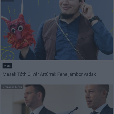
mese
Mesék Tóth Olivér Artúrral: Fene jámbor vadak
Országos hírek