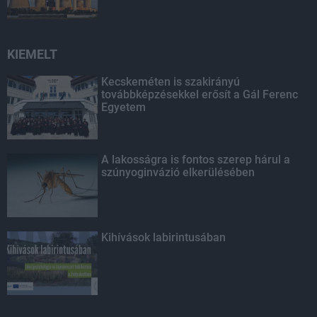
KIEMELT
Kecskeméten is szakirányú
továbbképzésekkel erősít a Gál Ferenc
Egyetem
A lakosságra is fontos szerep hárul a
szúnyoginvázió elkerülésében
Kihívások labirintusában