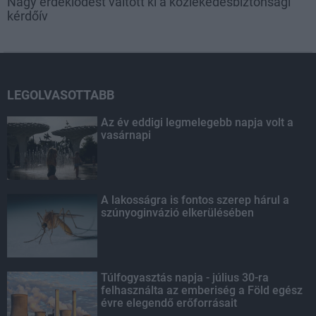
Nagy érdeklődést váltott ki a közlekedésbiztonsági
kérdőív
LEGOLVASOTTABB
Az év eddigi legmelegebb napja volt a
vasárnapi
A lakosságra is fontos szerep hárul a
szúnyoginvázió elkerülésében
Túlfogyasztás napja - július 30-ra
felhasználta az emberiség a Föld egész
évre elegendő erőforrásait