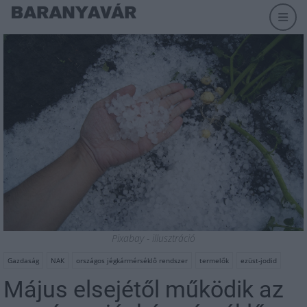
Pixabay - illusztráció
Gazdaság
NAK
országos jégkármérséklő rendszer
termelők
ezüst-jodid
Május elsejétől működik az