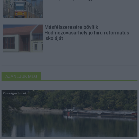
Másfélszeresére bővítik
Hódmezővásárhely jó hírű református
iskoláját
AJÁNLJUK MÉG
Országos hírek