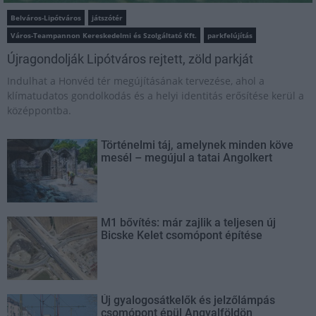
Belváros-Lipótváros
játszótér
Város-Teampannon Kereskedelmi és Szolgáltató Kft.
parkfelújítás
Újragondolják Lipótváros rejtett, zöld parkját
Indulhat a Honvéd tér megújításának tervezése, ahol a
klímatudatos gondolkodás és a helyi identitás erősítése kerül a
középpontba.
Történelmi táj, amelynek minden köve
mesél – megújul a tatai Angolkert
M1 bővítés: már zajlik a teljesen új
Bicske Kelet csomópont építése
Új gyalogosátkelők és jelzőlámpás
csomópont épül Angyalföldön