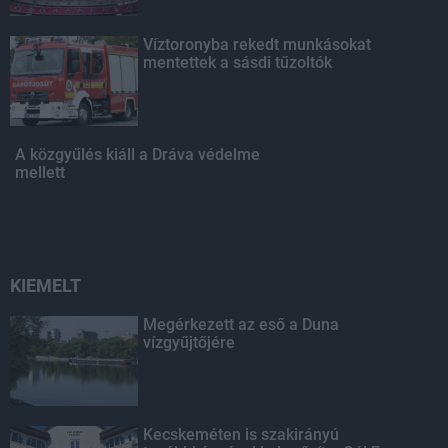
Víztoronyba rekedt munkásokat
mentettek a sásdi tűzoltók
A közgyűlés kiáll a Dráva védelme
mellett
KIEMELT
Megérkezett az eső a Duna
vízgyűjtőjére
Kecskeméten is szakirányú