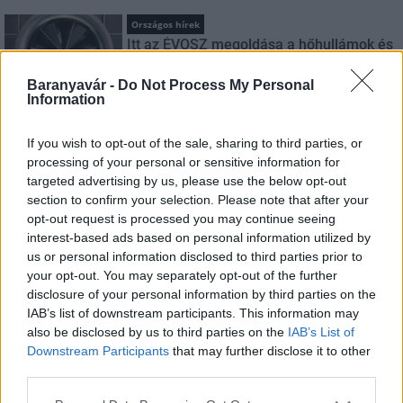
Országos hírek
Itt az ÉVOSZ megoldása a hőhullámok és
az energiakrízis kezelésére
Baranyavár -
Do Not Process My Personal
Information
Országos hírek
If you wish to opt-out of the sale, sharing to third parties, or
Miért éri meg Afrikában utat építeni?
processing of your personal or sensitive information for
Minden, amit a GED Afrika projektről
targeted advertising by us, please use the below opt-out
tudni kell
section to confirm your selection. Please note that after your
opt-out request is processed you may continue seeing
interest-based ads based on personal information utilized by
Kultúra
us or personal information disclosed to third parties prior to
Kihívások labirintusában
your opt-out. You may separately opt-out of the further
disclosure of your personal information by third parties on the
IAB’s list of downstream participants. This information may
also be disclosed by us to third parties on the
IAB’s List of
Downstream Participants
that may further disclose it to other
Országos hírek
third parties.
Túlfogyasztás napja - július 30-ra
felhasználta az emberiség a Föld egész
Please note that this website/app uses one or more Google