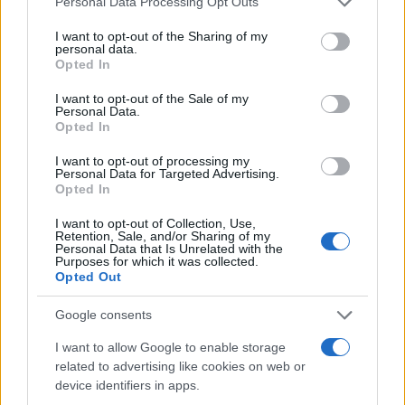
évre elegendő erőforrásait
Personal Data Processing Opt Outs
services and may gather and store information including but
not limited to your visit or usage behaviour. You may click to
I want to opt-out of the Sharing of my
personal data.
grant or deny consent to Google and its third-party tags to
Opted In
use your data for below specified purposes in below Google
HÍRLEVÉL
consent section.
I want to opt-out of the Sale of my
Personal Data.
Opted In
Név
I want to opt-out of processing my
Personal Data for Targeted Advertising.
Opted In
E-mail cím
I want to opt-out of Collection, Use,
Retention, Sale, and/or Sharing of my
Personal Data that Is Unrelated with the
Feliratkozom a hírlevélre és elfogadom az
adatvédelmi
Purposes for which it was collected.
szabályzatot!
Opted Out
FELIRATKOZÁS
Google consents
I want to allow Google to enable storage
related to advertising like cookies on web or
Aktuális
device identifiers in apps.