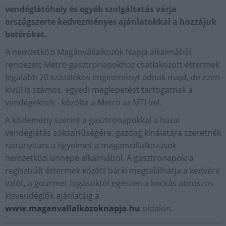
vendéglátóhely és egyéb szolgáltatás várja
országszerte kedvezményes ajánlatokkal a hozzájuk
betérőket.
A nemzetközi Magánvállalkozók Napja alkalmából
rendezett Metro gasztronapokhoz csatlakozott éttermek
legalább 20 százalékos engedményt adnak majd, de ezen
kívül is számos, egyedi meglepetést tartogatnak a
vendégeknek - közölte a Metro az MTI-vel.
A közlemény szerint a gasztronapokkal a hazai
vendéglátás sokszínűségére, gazdag kínálatára szeretnék
ráirányítani a figyelmet a magánvállalkozások
nemzetközi ünnepe alkalmából. A gasztronapokra
regisztrált éttermek között bárki megtalálhatja a kedvére
valót, a gourmet fogásoktól egészen a kockás abroszos
kisvendéglők ajánlatáig a
www.maganvallalkozoknapja.hu
oldalon.