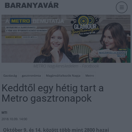
METRO Nagykereskedelem - Facebook
Gazdaság
gasztronómia
Magánvállalkozók Napja
Metro
Keddtől egy hétig tart a
Metro gasztronapok
MTI
2018.10.09. 14:00
Október 9. és 14. között több mint 2800 hazai