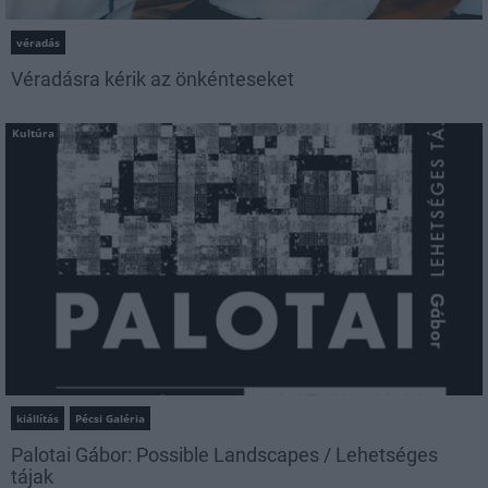
véradás
Véradásra kérik az önkénteseket
Kultúra
kiállítás
Pécsi Galéria
Palotai Gábor: Possible Landscapes / Lehetséges
tájak