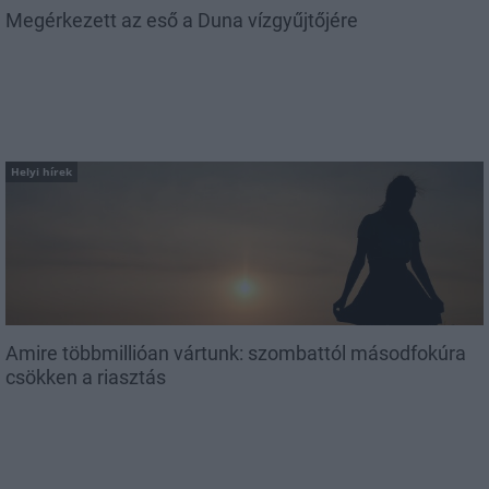
Megérkezett az eső a Duna vízgyűjtőjére
Helyi hírek
Amire többmillióan vártunk: szombattól másodfokúra
csökken a riasztás