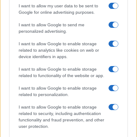
Open Orfű: mozgás, zene, közösség
I want to allow my user data to be sent to
Augusztus első hétvégéjén (augusztus 1-2.) a Pécsi-tó partja
Google for online advertising purposes.
megtelik élettel, sporttal és élményekkel!
I want to allow Google to send me
Kultúra
personalized advertising.
Brandnyúl mini disco
Ilyen még nem volt: most a gyerkőcök bulizhatnak a Káptalan
I want to allow Google to enable storage
Kertben!
related to analytics like cookies on web or
device identifiers in apps.
Helyi hírek
I want to allow Google to enable storage
Beindult az őszibarackszezon, szeptemberig élvezhetjük
related to functionality of the website or app.
A világon évente mintegy 25 millió tonna őszibarack terem, Kína
- csaknem 17 millió tonnával - messze a legnagyobb termelő.
I want to allow Google to enable storage
related to personalization.
Kultúra
I want to allow Google to enable storage
Teliholdas Éjszakai Erdőfürdő
related to security, including authentication
A teliholdas erdőfürdő különleges lehetőség arra, hogy
functionality and fraud prevention, and other
megtapasztald a természet egy másik arcát. Ahogy sötétedik, a
user protection.
látásunk háttérbe húzódik, és a többi érzékszervünk egyre