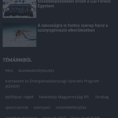
továbbképzésekkel erősít a Gál Ferenc
Egyetem
A lakosságra is fontos szerep hárul a
szúnyoginvázió elkerülésében
TÉMÁINKBÓL
Pécs
közlekedésfejlesztés
Környezeti és Energiahatékonysági Operatív Program
(KEHOP)
építőipari cégek
Swietelsky Magyarország Kft.
Strabag
sportcsarnok
szennyvíz
műemlékfelújítás
sportberuházások
vizes vb 2017
Duna Aszfalt Kft.