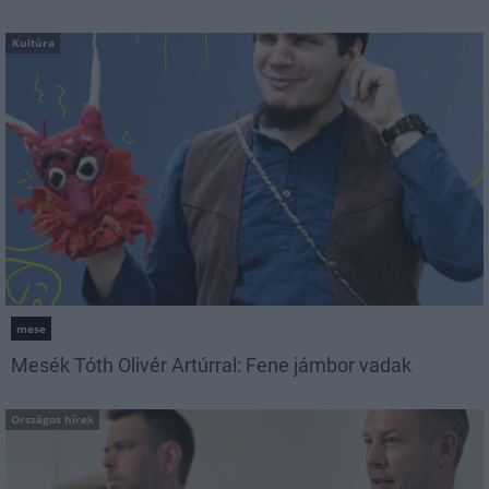
Kultúra
mese
Mesék Tóth Olivér Artúrral: Fene jámbor vadak
Országos hírek