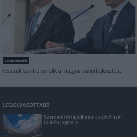
vasútfejlesztés
Osztrák szintre emelik a magyar vasútfejlesztést
LEGOLVASOTTABB
Szerdától rárajtolhatunk a jövő nyári
foci-Eb jegyeire