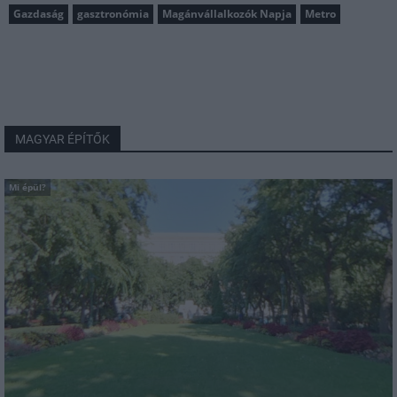
Gazdaság
gasztronómia
Magánvállalkozók Napja
Metro
MAGYAR ÉPÍTŐK
Mi épül?