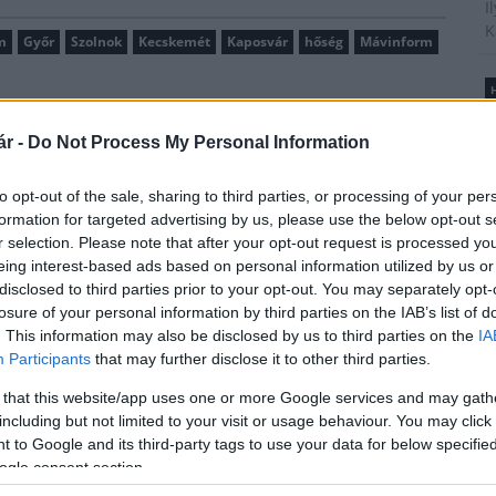
I
K
m
Győr
Szolnok
Kecskemét
Kaposvár
hőség
Mávinform
H
B
é
r -
Do Not Process My Personal Information
A
t
to opt-out of the sale, sharing to third parties, or processing of your per
l
formation for targeted advertising by us, please use the below opt-out s
r selection. Please note that after your opt-out request is processed y
eing interest-based ads based on personal information utilized by us or
Új gyalogosátkelők és jelzőlámpás
disclosed to third parties prior to your opt-out. You may separately opt-
csomópont épül Angyalföldön
T
losure of your personal information by third parties on the IAB’s list of
A
. This information may also be disclosed by us to third parties on the
IA
m
Participants
that may further disclose it to other third parties.
s
é
Másfélszeresére bővítik
 that this website/app uses one or more Google services and may gath
h
Hódmezővásárhely jó hírű
including but not limited to your visit or usage behaviour. You may click 
református iskoláját
 to Google and its third-party tags to use your data for below specifi
ogle consent section.