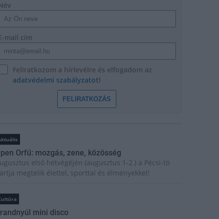
Név
E-mail cím
Feliratkozom a hírlevélre és elfogadom az
adatvédelmi szabályzatot!
FELIRATKOZÁS
ktuális
pen Orfű: mozgás, zene, közösség
ugusztus első hétvégéjén (augusztus 1-2.) a Pécsi-tó
artja megtelik élettel, sporttal és élményekkel!
Kultúra
randnyúl mini disco