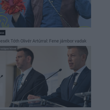
ese
esék Tóth Olivér Artúrral: Fene jámbor vadak
rszágos hírek