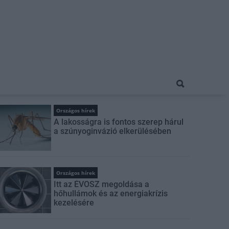
Országos hírek
A lakosságra is fontos szerep hárul
a szúnyoginvázió elkerülésében
Országos hírek
Itt az ÉVOSZ megoldása a
hőhullámok és az energiakrízis
kezelésére