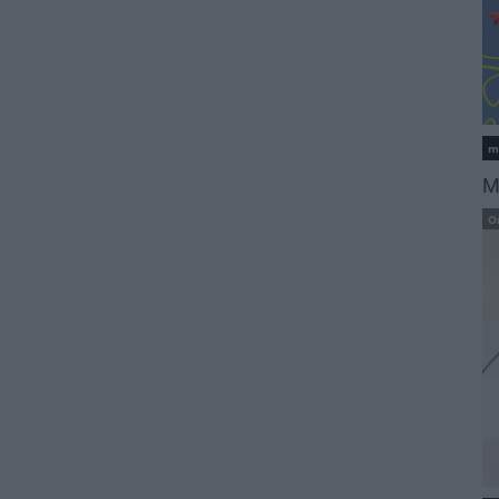
m
M
O