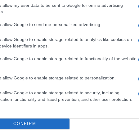
id
o allow my user data to be sent to Google for online advertising
s.
Eg
ióan vártunk:
Kecskeméten is szakirányú
B
ásodfokúra
továbbképzésekkel erősít a Gál
to allow Google to send me personalized advertising.
sztás
Ferenc Egyetem
O
o allow Google to enable storage related to analytics like cookies on
evice identifiers in apps.
o allow Google to enable storage related to functionality of the website
o allow Google to enable storage related to personalization.
o allow Google to enable storage related to security, including
cation functionality and fraud prevention, and other user protection.
v
V
CONFIRM
K