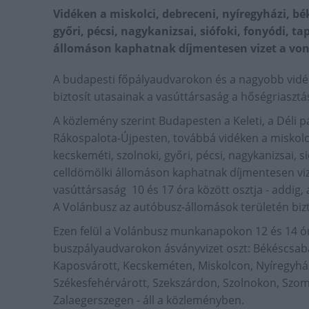
Vidéken a miskolci, debreceni, nyíregyházi, bé
győri, pécsi, nagykanizsai, siófoki, fonyódi, ta
állomáson kaphatnak díjmentesen vizet a vo
A budapesti főpályaudvarokon és a nagyobb vidék
biztosít utasainak a vasúttársaság a hőségriasztás
A közlemény szerint Budapesten a Keleti, a Déli 
Rákospalota-Újpesten, továbbá vidéken a miskolci
kecskeméti, szolnoki, győri, pécsi, nagykanizsai, s
celldömölki állomáson kaphatnak díjmentesen viz
vasúttársaság 10 és 17 óra között osztja - addig, 
A Volánbusz az autóbusz-állomások területén bizto
Ezen felül a Volánbusz munkanapokon 12 és 14 ór
buszpályaudvarokon ásványvizet oszt: Békéscsa
Kaposvárott, Kecskeméten, Miskolcon, Nyíregyház
Székesfehérvárott, Szekszárdon, Szolnokon, Sz
Zalaegerszegen - áll a közleményben.