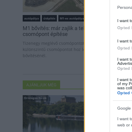
Persona
autópálya
útépítés
M1-es autópálya
Bicske
I want t
M1 bővítés: már zajlik a teljesen új Bicske Kele
Opted 
csomópont építése
I want t
Tizenegy meglévő csomópontot korszerűsít és négy új,
Opted 
különszintű csomópontot hoz létre az MKIF az M1-es
bővítésénél.
I want 
Advertis
Opted 
I want t
of my P
AJÁNLJUK MÉG
was col
Opted 
Országos hírek
Helyi hírek
Google 
I want t
web or d