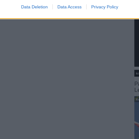
Data Deletion
Data Access
Privacy Policy
ki
P
L
K