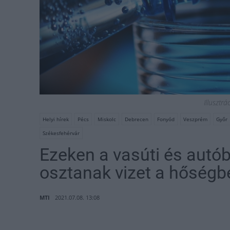
Illusztrá
Helyi hírek
Pécs
Miskolc
Debrecen
Fonyód
Veszprém
Győr
Székesfehérvár
Ezeken a vasúti és autó
osztanak vizet a hőségb
MTI
2021.07.08. 13:08