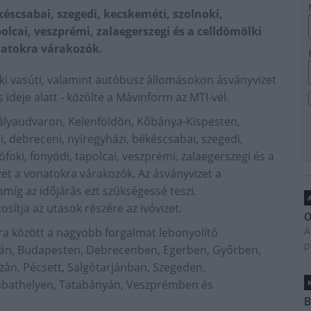
késcsabai, szegedi, kecskeméti, szolnoki,
polcai, veszprémi, zalaegerszegi és a celldömölki
natokra várakozók.
i vasúti, valamint autóbusz állomásokon ásványvizet
 ideje alatt - közölte a Mávinform az MTI-vel.
pályaudvaron, Kelenföldön, Kőbánya-Kispesten,
, debreceni, nyíregyházi, békéscsabai, szegedi,
iófoki, fonyódi, tapolcai, veszprémi, zalaegerszegi és a
et a vonatokra várakozók. Az ásványvizet a
amíg az időjárás ezt szükségessé teszi.
A
sítja az utasok részére az ivóvizet.
O
A
a között a nagyobb forgalmat lebonyolító
p
bán, Budapesten, Debrecenben, Egerben, Győrben,
án, Pécsett, Salgótarjánban, Szegeden,
ombathelyen, Tatabányán, Veszprémben és
B