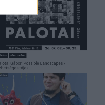
állítás
Pécsi Galéria
alotai Gábor: Possible Landscapes /
ehetséges tájak
ultúra