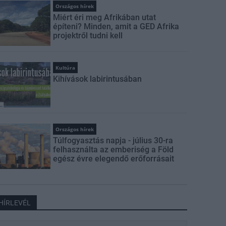
Országos hírek
Miért éri meg Afrikában utat
építeni? Minden, amit a GED Afrika
projektről tudni kell
Kultúra
Kihívások labirintusában
Országos hírek
Túlfogyasztás napja - július 30-ra
felhasználta az emberiség a Föld
egész évre elegendő erőforrásait
HÍRLEVÉL