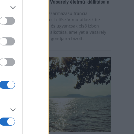
ínekben élt élet - Claire Vasarely életmű-kiállítása a
úzeum Galériában
laire Vasarely, a magyar származású francia
lkotóművész életműve most először mutatkozik be
nállóan Magyarországon, és ugyancsak első ízben
átható együtt valamennyi alkotása, amelyet a Vasarely
ázaspár a pécsi múzeum gondjaira bízott.
rszágos hírek