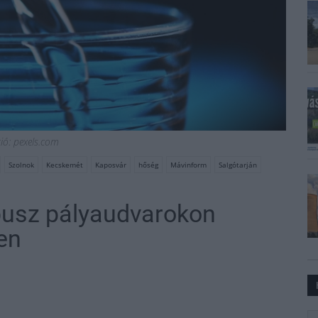
ció: pexels.com
Szolnok
Kecskemét
Kaposvár
hőség
Mávinform
Salgótarján
busz pályaudvarokon
en