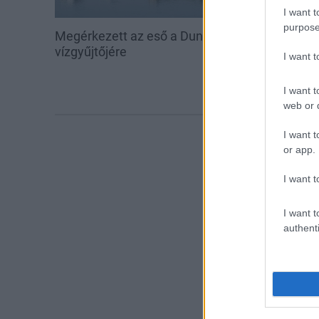
I want t
purpose
Megérkezett az eső a Duna
Amire többmill
vízgyűjtőjére
szombattól m
I want 
csökken a ria
I want t
web or d
I want t
or app.
I want t
I want t
authenti