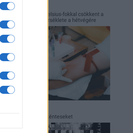
őjárás
Balaton
y hét alatt közel 6 Celsius-fokkal csökkent a
alaton vizének hőmérséklete a hétvégére
rszágos hírek
éradás
éradásra kérik az önkénteseket
ultúra