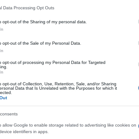
z
Látványos építési szakasz indult
M
l Data Processing Opt Outs
be a Flórián téri felüljárón
C
a
o opt-out of the Sharing of my personal data.
ö
t
In
l
h
Paks II.: Mit jelent az 5. blokk új
o opt-out of the Sale of my Personal Data.
mérföldköve a felülvizsgálat
In
árnyékában?
to opt-out of processing my Personal Data for Targeted
O
ing.
In
o opt-out of Collection, Use, Retention, Sale, and/or Sharing
ersonal Data that Is Unrelated with the Purposes for which it
lected.
Out
Országos hírek
consents
o allow Google to enable storage related to advertising like cookies on
evice identifiers in apps.