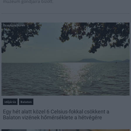
múzeum gondjaira bízott.
Országos hírek
időjárás
Balaton
Egy hét alatt közel 6 Celsius-fokkal csökkent a
Balaton vizének hőmérséklete a hétvégére