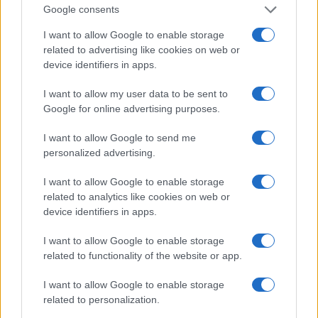
Google consents
I want to allow Google to enable storage
Feliratkozom a hírlevélre és elfogadom az
adatvédelmi
related to advertising like cookies on web or
szabályzatot!
device identifiers in apps.
FELIRATKOZÁS
I want to allow my user data to be sent to
Google for online advertising purposes.
I want to allow Google to send me
Aktuális
personalized advertising.
Open Orfű: mozgás, zene, közösség
Augusztus első hétvégéjén (augusztus 1-2.) a Pécsi-tó partja
I want to allow Google to enable storage
megtelik élettel, sporttal és élményekkel!
related to analytics like cookies on web or
device identifiers in apps.
Kultúra
I want to allow Google to enable storage
Brandnyúl mini disco
related to functionality of the website or app.
Ilyen még nem volt: most a gyerkőcök bulizhatnak a Káptalan
Kertben!
I want to allow Google to enable storage
related to personalization.
Helyi hírek