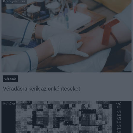
Országos hírek
véradás
Véradásra kérik az önkénteseket
Kultúra