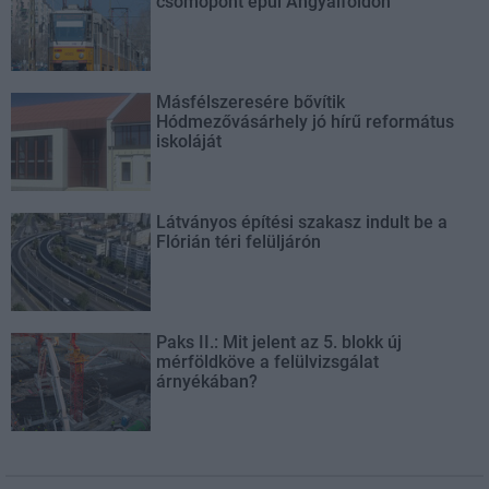
csomópont épül Angyalföldön
Másfélszeresére bővítik
Hódmezővásárhely jó hírű református
iskoláját
Látványos építési szakasz indult be a
Flórián téri felüljárón
Paks II.: Mit jelent az 5. blokk új
mérföldköve a felülvizsgálat
árnyékában?