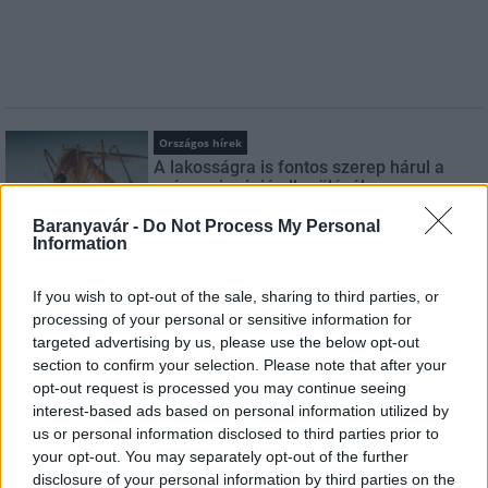
Országos hírek
A lakosságra is fontos szerep hárul a
szúnyoginvázió elkerülésében
Baranyavár -
Do Not Process My Personal
Information
Országos hírek
If you wish to opt-out of the sale, sharing to third parties, or
Itt az ÉVOSZ megoldása a hőhullámok és
az energiakrízis kezelésére
processing of your personal or sensitive information for
targeted advertising by us, please use the below opt-out
section to confirm your selection. Please note that after your
opt-out request is processed you may continue seeing
Országos hírek
interest-based ads based on personal information utilized by
Miért éri meg Afrikában utat építeni?
us or personal information disclosed to third parties prior to
Minden, amit a GED Afrika projektről
your opt-out. You may separately opt-out of the further
tudni kell
disclosure of your personal information by third parties on the