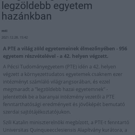
legzöldebb egyetem
hazánkban
mti
2021.12.28. 15:42
A PTE a világ zöld egyetemeinek élmezőnyében - 956
egyetem részvételével - a 42. helyen végzett.
A Pécsi Tudományegyetem (PTE) idén a 42. helyen
végzett a környezettudatos egyetemek csaknem ezer
intézményt számláló világrangsorában, és ezzel
megmaradt a "legzöldebb hazai egyetemnek" -
jelentették be a baranyai intézmény vezetői a PTE
fenntarthatósági eredményeit és jövőképét bemutató
szerdai sajtótájékoztatójukon.
Szili Katalin miniszterelnöki megbízott, a PTE-t fenntartó
Universitas Quinqueecclesiensis Alapítvány kurátora, a