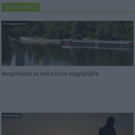
AJÁNLJUK MÉG
Országos hírek
Megérkezett az eső a Duna vízgyűjtőjére
Helyi hírek