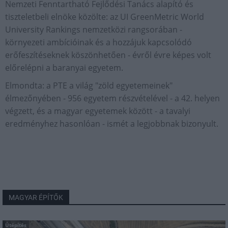
Nemzeti Fenntartható Fejlődési Tanács alapító és
tiszteletbeli elnöke közölte: az UI GreenMetric World
University Rankings nemzetközi rangsorában -
környezeti ambícióinak és a hozzájuk kapcsolódó
erőfeszítéseknek köszönhetően - évről évre képes volt
előrelépni a baranyai egyetem.
Elmondta: a PTE a világ "zöld egyetemeinek"
élmezőnyében - 956 egyetem részvételével - a 42. helyen
végzett, és a magyar egyetemek között - a tavalyi
eredményhez hasonlóan - ismét a legjobbnak bizonyult.
MAGYAR ÉPÍTŐK
Útépítés