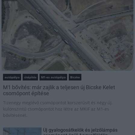
autópálya
útépítés
M1-es autópálya
Bicske
M1 bővítés: már zajlik a teljesen új Bicske Kelet
csomópont építése
Tizenegy meglévő csomópontot korszerűsít és négy új,
különszintű csomópontot hoz létre az MKIF az M1-es
bővítésénél.
Új gyalogosátkelők és jelzőlámpás