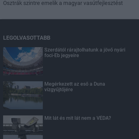
Osztrák szintre emelik a magyar vasútfejlesztést
LEGOLVASOTTABB
Szerdától rárajtolhatunk a jövő nyári
foci-Eb jegyeire
Megérkezett az eső a Duna
vízgyűjtőjére
Mit lát és mit lát nem a VÉDA?