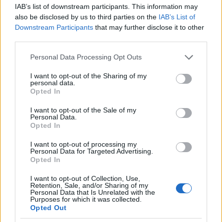
IAB’s list of downstream participants. This information may
also be disclosed by us to third parties on the
IAB’s List of
Kultúra
Downstream Participants
that may further disclose it to other
Kihívások labirintusában
third parties.
Please note that this website/app uses one or more Google
Personal Data Processing Opt Outs
services and may gather and store information including but
not limited to your visit or usage behaviour. You may click to
I want to opt-out of the Sharing of my
personal data.
Országos hírek
grant or deny consent to Google and its third-party tags to
Opted In
Túlfogyasztás napja - július 30-ra
use your data for below specified purposes in below Google
felhasználta az emberiség a Föld egész
consent section.
I want to opt-out of the Sale of my
évre elegendő erőforrásait
Personal Data.
Opted In
I want to opt-out of processing my
Personal Data for Targeted Advertising.
HÍRLEVÉL
Opted In
I want to opt-out of Collection, Use,
Név
Retention, Sale, and/or Sharing of my
Personal Data that Is Unrelated with the
Purposes for which it was collected.
Opted Out
E-mail cím