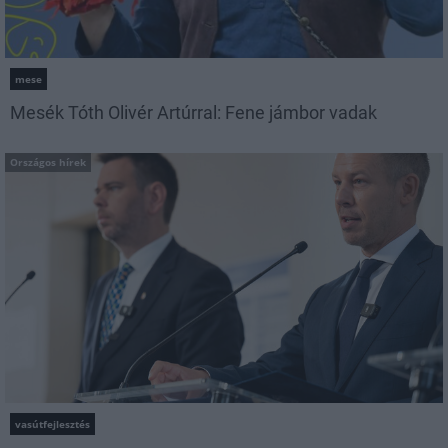
mese
Mesék Tóth Olivér Artúrral: Fene jámbor vadak
Országos hírek
vasútfejlesztés