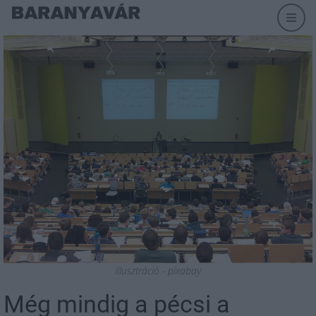
illusztráció - pixabay
Még mindig a pécsi a