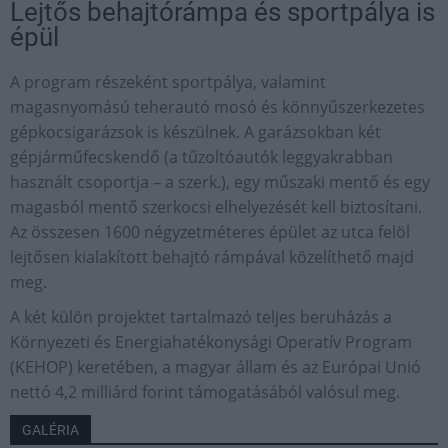
Lejtős behajtórámpa és sportpálya is
épül
A program részeként sportpálya, valamint
magasnyomású teherautó mosó és könnyűszerkezetes
gépkocsigarázsok is készülnek. A garázsokban két
gépjárműfecskendő (a tűzoltóautók leggyakrabban
használt csoportja – a szerk.), egy műszaki mentő és egy
magasból mentő szerkocsi elhelyezését kell biztosítani.
Az összesen 1600 négyzetméteres épület az utca felöl
lejtősen kialakított behajtó rámpával közelíthető majd
meg.
A két külön projektet tartalmazó teljes beruházás a
Környezeti és Energiahatékonysági Operatív Program
(KEHOP) keretében, a magyar állam és az Európai Unió
nettó 4,2 milliárd forint támogatásából valósul meg.
GALÉRIA