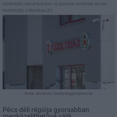
zöldmezős beruházásban új épületet emelnek, ennek
kivitelezője a Merkbau Zrt.
Fotók: Dernovics Tamás/magyarepitok.hu
Pécs déli régiója gyorsabban
megközelíthetővé válik