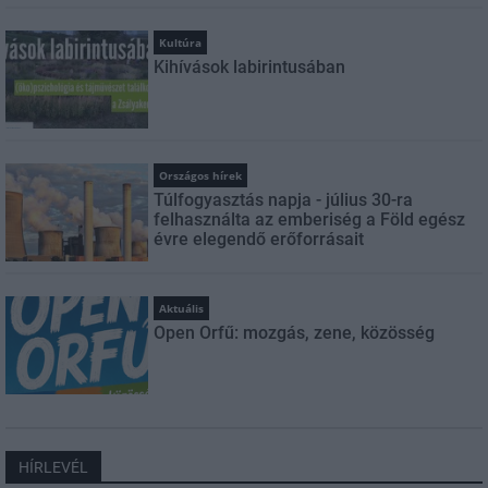
Kultúra
Kihívások labirintusában
Országos hírek
Túlfogyasztás napja - július 30-ra
felhasználta az emberiség a Föld egész
évre elegendő erőforrásait
Aktuális
Open Orfű: mozgás, zene, közösség
HÍRLEVÉL