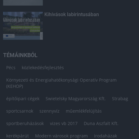
Kihívások labirintusában
TÉMÁINKBÓL
Pécs
közlekedésfejlesztés
Környezeti és Energiahatékonysági Operatív Program
(KEHOP)
építőipari cégek
Swietelsky Magyarország Kft.
Strabag
sportcsarnok
szennyvíz
műemlékfelújítás
sportberuházások
vizes vb 2017
Duna Aszfalt Kft.
kerékpárút
Modern városok program
irodaházak