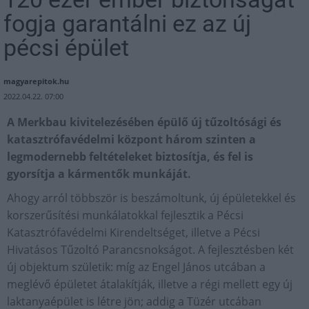
fogja garantálni ez az új
pécsi épület
magyarepitok.hu
2022.04.22. 07:00
A Merkbau kivitelezésében épülő új tűzoltósági és
katasztrófavédelmi központ három szinten a
legmodernebb feltételeket biztosítja, és fel is
gyorsítja a kármentők munkáját.
Ahogy arról többször is beszámoltunk, új épületekkel és
korszerűsítési munkálatokkal fejlesztik a Pécsi
Katasztrófavédelmi Kirendeltséget, illetve a Pécsi
Hivatásos Tűzoltó Parancsnokságot. A fejlesztésben két
új objektum születik: míg az Engel János utcában a
meglévő épületet átalakítják, illetve a régi mellett egy új
laktanyaépület is létre jön; addig a Tüzér utcában