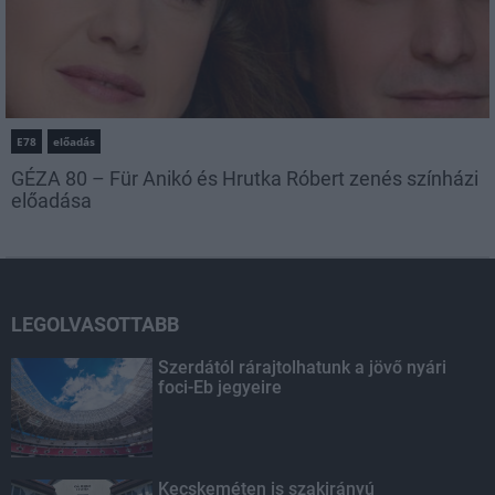
E78
előadás
GÉZA 80 – Für Anikó és Hrutka Róbert zenés színházi
előadása
LEGOLVASOTTABB
Szerdától rárajtolhatunk a jövő nyári
foci-Eb jegyeire
Kecskeméten is szakirányú