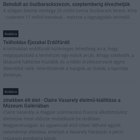
Beindult az őszibarackszezon, szeptemberig élvezhetjük
A világon évente mintegy 25 millió tonna őszibarack terem, Kína
- csaknem 17 millió tonnával - messze a legnagyobb termelő.
Kultúra
Teliholdas Éjszakai Erdőfürdő
A teliholdas erdőfürdő különleges lehetőség arra, hogy
megtapasztald a természet egy másik arcát. Ahogy sötétedik, a
látásunk háttérbe húzódik, és a többi érzékszervünk egyre
éberebbé válik. Felerősödnek a hangok, az illatok, a tapintás
élménye.
Kultúra
zínekben élt élet - Claire Vasarely életmű-kiállítása a
Múzeum Galériában
Claire Vasarely, a magyar származású francia alkotóművész
életműve most először mutatkozik be önállóan
Magyarországon, és ugyancsak első ízben látható együtt
valamennyi alkotása, amelyet a Vasarely házaspár a pécsi
múzeum gondjaira bízott.