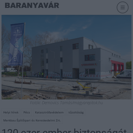
Fotók: Dernovics Tamás/magyarepitok.hu
Helyi hírek
Pécs
Katasztrófavédelem
tűzoltóság
Merkbau Építőipari és Kereskedelmi Zrt.
120 ezer ember biztonságát