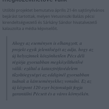
Utóbbi projektet bemutatva április 21-én sajtónyilvános
bejárást tartottak, melyen Vetusinszki Balázs pécsi
kirendeltségvezető és Sárkány Sándor hivatalvezető
kalauzolta a média képviselőit.
Ahogy az eseményen is elhangzott, a
projekt egyik jelentőségét az adja, hogy az
új helyszínnek köszönhetően Pécs déli
régiója gyorsabban megközelíthetővé
válik: ezáltal a katasztrófavédelem
tűzoltóegységei az eddiginél gyorsabban
tudnak a káreseményekhez vonulni. Ez az
új központ 120 ezer biztonságát fogja
garantálni Pécsett és a város környékén.