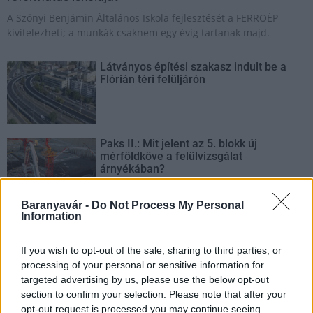
A Szőnyi Benjámin Általános Iskola fejlesztését a FERROÉP
kivitelezheti; a munkák csaknem egy évig tartanak majd.
Látványos építési szakasz indult be a
Flórián téri felüljárón
Paks II.: Mit jelent az 5. blokk új
mérföldköve a felülvizsgálat
árnyékában?
Baranyavár -
Do Not Process My Personal
Information
Elkészült a Liszt Ferenc repülőtér
közelében lévő logisztikai bázis út- és
közműhálózatának fejlesztése
If you wish to opt-out of the sale, sharing to third parties, or
processing of your personal or sensitive information for
targeted advertising by us, please use the below opt-out
section to confirm your selection. Please note that after your
Látlelet a hazai víziközművekről?
opt-out request is processed you may continue seeing
Egyetlen, fél évszázados vezetéken