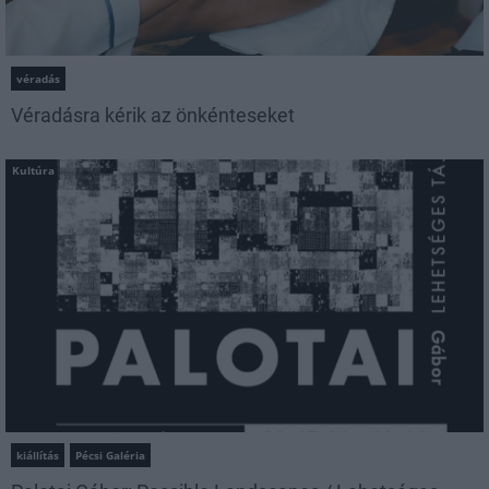
véradás
Véradásra kérik az önkénteseket
Kultúra
kiállítás
Pécsi Galéria