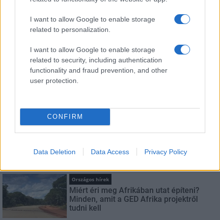
I want to allow Google to enable storage
related to personalization.
A lakosságra is fontos szerep hárul a szúnyoginvázió
elkerülésében
I want to allow Google to enable storage
related to security, including authentication
functionality and fraud prevention, and other
user protection.
CONFIRM
Országos hírek
Itt az ÉVOSZ megoldása a hőhullámok és
az energiakrízis kezelésére
Data Deletion
Data Access
Privacy Policy
Országos hírek
Miért éri meg Afrikában utat építeni?
Minden, amit a GED Afrika projektről
tudni kell