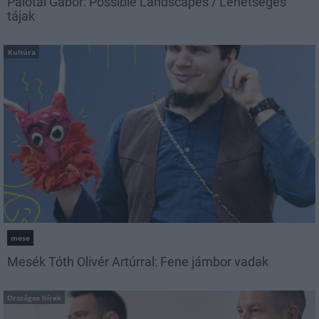
Palotai Gábor: Possible Landscapes / Lehetséges
tájak
Kultúra
mese
Mesék Tóth Olivér Artúrral: Fene jámbor vadak
Országos hírek