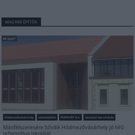
MAGYAR ÉPÍTŐK
Mi épül?
Hódmezővásárhely
iskolaépítés
FERROÉP Zrt.
oktatási beruházás
Másfélszeresére bővítik Hódmezővásárhely jó hírű
református iskoláját