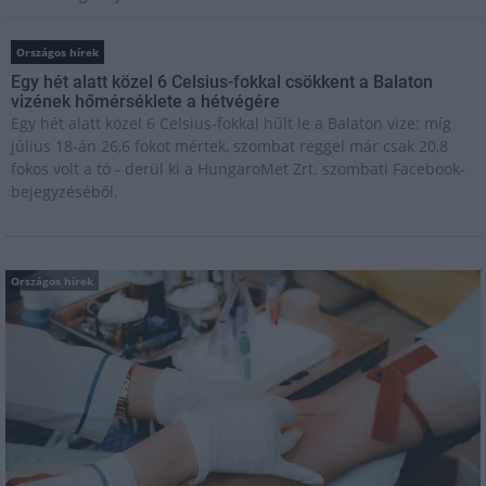
Országos hírek
Egy hét alatt közel 6 Celsius-fokkal csökkent a Balaton
vizének hőmérséklete a hétvégére
Egy hét alatt közel 6 Celsius-fokkal hűlt le a Balaton vize: míg
július 18-án 26,6 fokot mértek, szombat reggel már csak 20,8
fokos volt a tó - derül ki a HungaroMet Zrt. szombati Facebook-
bejegyzéséből.
Országos hírek