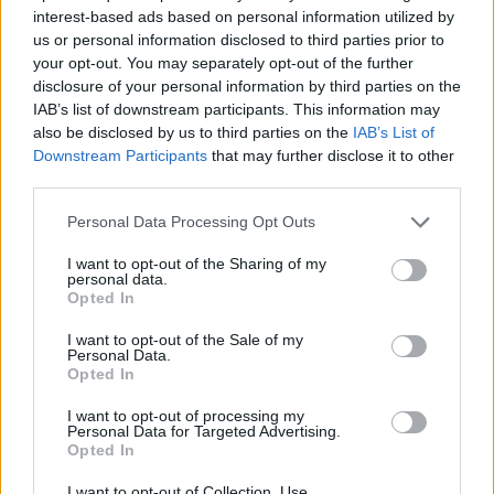
múlt Bicske vízellátása
interest-based ads based on personal information utilized by
us or personal information disclosed to third parties prior to
your opt-out. You may separately opt-out of the further
disclosure of your personal information by third parties on the
IAB’s list of downstream participants. This information may
also be disclosed by us to third parties on the
IAB’s List of
AJÁNLJUK MÉG
Downstream Participants
that may further disclose it to other
third parties.
Helyi hírek
Please note that this website/app uses one or more Google
Personal Data Processing Opt Outs
services and may gather and store information including but
not limited to your visit or usage behaviour. You may click to
I want to opt-out of the Sharing of my
personal data.
grant or deny consent to Google and its third-party tags to
Opted In
use your data for below specified purposes in below Google
consent section.
I want to opt-out of the Sale of my
Personal Data.
Opted In
Amire többmillióan vártunk: szombattól másodfokúra
csökken a riasztás
I want to opt-out of processing my
Personal Data for Targeted Advertising.
Opted In
I want to opt-out of Collection, Use,