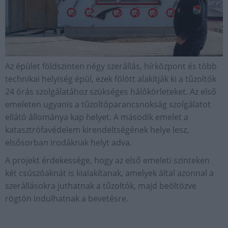
Az épület földszinten négy szerállás, hírközpont és több
technikai helyiség épül, ezek fölött alakítják ki a tűzoltók
24 órás szolgálatához szükséges hálókörleteket. Az első
emeleten ugyanis a tűzoltóparancsnokság szolgálatot
ellátó állománya kap helyet. A második emelet a
katasztrófavédelem kirendeltségének helye lesz,
elsősorban irodáknak helyt adva.
A projekt érdekessége, hogy az első emeleti szinteken
két csúszóaknát is kialakítanak, amelyek által azonnal a
szerállásokra juthatnak a tűzoltók, majd beöltözve
rögtön indulhatnak a bevetésre.