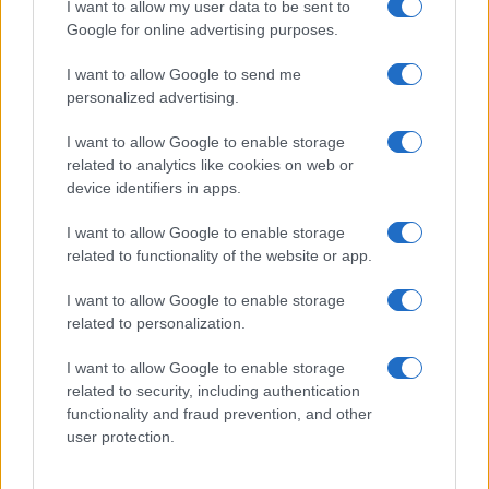
I want to allow my user data to be sent to
Helyi hírek
Google for online advertising purposes.
Beindult az őszibarackszezon, szeptemberig élvezhetjük
A világon évente mintegy 25 millió tonna őszibarack terem, Kína
I want to allow Google to send me
- csaknem 17 millió tonnával - messze a legnagyobb termelő.
personalized advertising.
I want to allow Google to enable storage
Kultúra
related to analytics like cookies on web or
Teliholdas Éjszakai Erdőfürdő
device identifiers in apps.
A teliholdas erdőfürdő különleges lehetőség arra, hogy
megtapasztald a természet egy másik arcát. Ahogy sötétedik, a
I want to allow Google to enable storage
látásunk háttérbe húzódik, és a többi érzékszervünk egyre
related to functionality of the website or app.
éberebbé válik. Felerősödnek a hangok, az illatok, a tapintás
élménye.
I want to allow Google to enable storage
related to personalization.
Kultúra
I want to allow Google to enable storage
zínekben élt élet - Claire Vasarely életmű-kiállítása a
related to security, including authentication
Múzeum Galériában
functionality and fraud prevention, and other
Claire Vasarely, a magyar származású francia alkotóművész
user protection.
életműve most először mutatkozik be önállóan
Magyarországon, és ugyancsak első ízben látható együtt
valamennyi alkotása, amelyet a Vasarely házaspár a pécsi