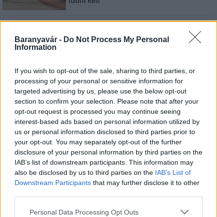
tudni kell
Kultúra
Baranyavár -
Do Not Process My Personal
Kihívások labirintusában
Information
If you wish to opt-out of the sale, sharing to third parties, or
processing of your personal or sensitive information for
Országos hírek
targeted advertising by us, please use the below opt-out
Túlfogyasztás napja - július 30-ra
section to confirm your selection. Please note that after your
felhasználta az emberiség a Föld egész
opt-out request is processed you may continue seeing
évre elegendő erőforrásait
interest-based ads based on personal information utilized by
us or personal information disclosed to third parties prior to
your opt-out. You may separately opt-out of the further
Aktuális
disclosure of your personal information by third parties on the
Open Orfű: mozgás, zene, közösség
IAB’s list of downstream participants. This information may
also be disclosed by us to third parties on the
IAB’s List of
Downstream Participants
that may further disclose it to other
third parties.
Please note that this website/app uses one or more Google
Personal Data Processing Opt Outs