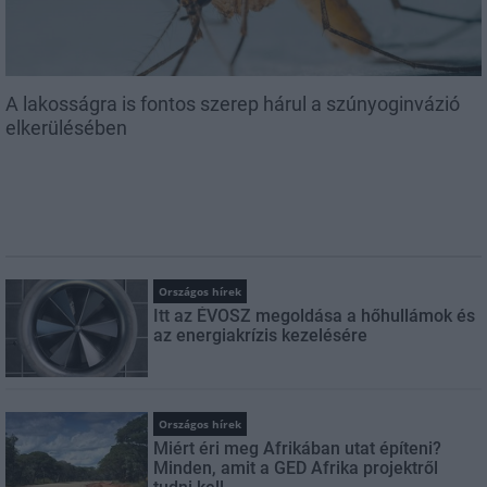
A lakosságra is fontos szerep hárul a szúnyoginvázió
elkerülésében
Országos hírek
Itt az ÉVOSZ megoldása a hőhullámok és
az energiakrízis kezelésére
Országos hírek
Miért éri meg Afrikában utat építeni?
Minden, amit a GED Afrika projektről