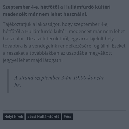
Szeptember 4-e, hétfőtől a Hullámfürdő kültéri
medencéit már nem lehet használni.
Tájékoztatjuk a lakosságot, hogy szeptember 4-e,
hétfőtől a Hullámfürdő kültéri medencéit már nem lehet
használni. De a zöldterületből, egy arra kijelölt hely
továbbra is a vendégeink rendelkezésére fog állni. Ezeket
a részeket a továbbiakban az uszodába megváltott
jeggyel lehet majd látogatni.
A strand szeptember 3-án 19:00-kor zár
be.
Helyi hírek
pécsi Hullámfürdő
Pécs