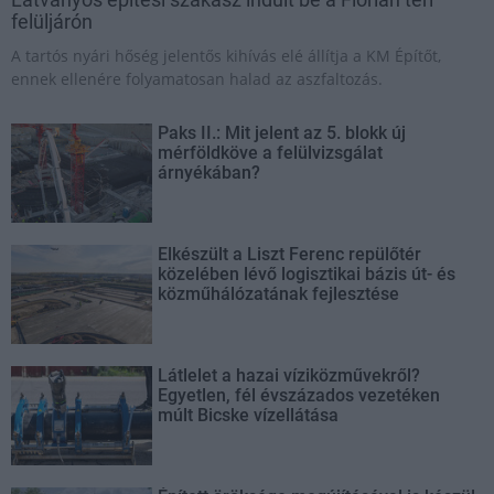
felüljárón
A tartós nyári hőség jelentős kihívás elé állítja a KM Építőt,
ennek ellenére folyamatosan halad az aszfaltozás.
Paks II.: Mit jelent az 5. blokk új
mérföldköve a felülvizsgálat
árnyékában?
Elkészült a Liszt Ferenc repülőtér
közelében lévő logisztikai bázis út- és
közműhálózatának fejlesztése
Látlelet a hazai víziközművekről?
Egyetlen, fél évszázados vezetéken
múlt Bicske vízellátása