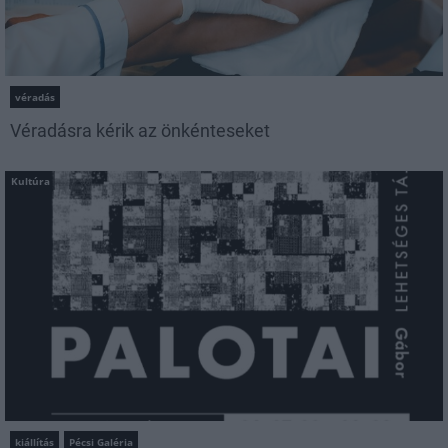
véradás
Véradásra kérik az önkénteseket
Kultúra
kiállítás
Pécsi Galéria