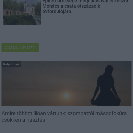
Épített öröksége megújításával is készül
Mohács a csata ötszázadik
évfordulójára
AJÁNLJUK MÉG
Helyi hírek
Amire többmillióan vártunk: szombattól másodfokúra
csökken a riasztás