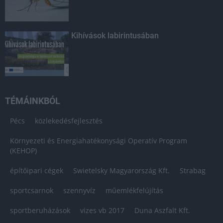
Kihívások labirintusában
TÉMÁINKBÓL
Pécs
közlekedésfejlesztés
Környezeti és Energiahatékonysági Operatív Program
(KEHOP)
építőipari cégek
Swietelsky Magyarország Kft.
Strabag
sportcsarnok
szennyvíz
műemlékfelújítás
sportberuházások
vizes vb 2017
Duna Aszfalt Kft.