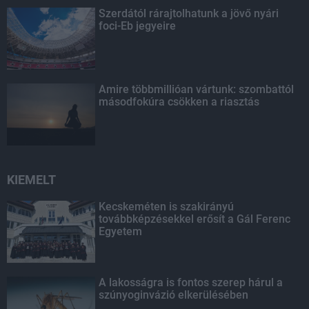
Szerdától rárajtolhatunk a jövő nyári
foci-Eb jegyeire
Amire többmillióan vártunk: szombattól
másodfokúra csökken a riasztás
KIEMELT
Kecskeméten is szakirányú
továbbképzésekkel erősít a Gál Ferenc
Egyetem
A lakosságra is fontos szerep hárul a
szúnyoginvázió elkerülésében