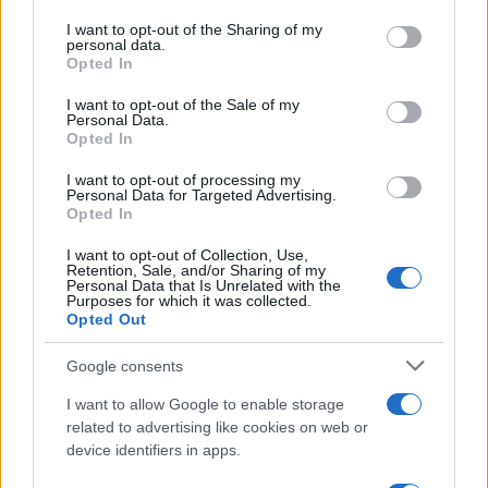
services and may gather and store information including but
HÍRLEVÉL
not limited to your visit or usage behaviour. You may click to
I want to opt-out of the Sharing of my
personal data.
grant or deny consent to Google and its third-party tags to
Opted In
Név
use your data for below specified purposes in below Google
consent section.
I want to opt-out of the Sale of my
Personal Data.
Opted In
E-mail cím
I want to opt-out of processing my
Personal Data for Targeted Advertising.
Feliratkozom a hírlevélre és elfogadom az
adatvédelmi
Opted In
szabályzatot!
I want to opt-out of Collection, Use,
Retention, Sale, and/or Sharing of my
FELIRATKOZÁS
Personal Data that Is Unrelated with the
Purposes for which it was collected.
Opted Out
Google consents
Kultúra
Brandnyúl mini disco
I want to allow Google to enable storage
Ilyen még nem volt: most a gyerkőcök bulizhatnak a Káptalan
related to advertising like cookies on web or
Kertben!
device identifiers in apps.