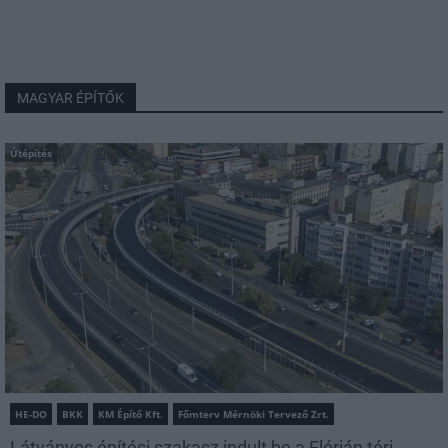
MAGYAR ÉPÍTŐK
Útépítés
HE-DO
BKK
KM Építő Kft.
Főmterv Mérnöki Tervező Zrt.
Látványos építési szakasz indult be a Flórián téri