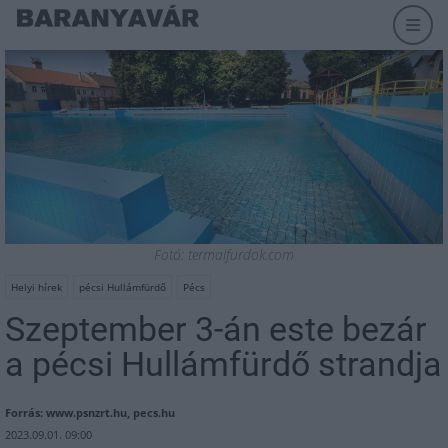
Fotó: termalfurdok.com
Helyi hírek
pécsi Hullámfürdő
Pécs
Szeptember 3-án este bezár
a pécsi Hullámfürdő strandja
Forrás: www.psnzrt.hu, pecs.hu
2023.09.01. 09:00