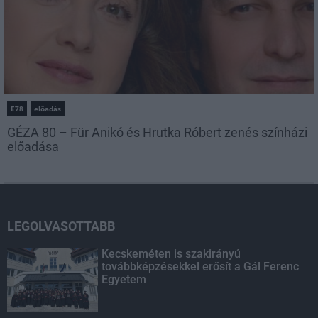
E78
előadás
GÉZA 80 – Für Anikó és Hrutka Róbert zenés színházi
előadása
LEGOLVASOTTABB
Kecskeméten is szakirányú
továbbképzésekkel erősít a Gál Ferenc
Egyetem