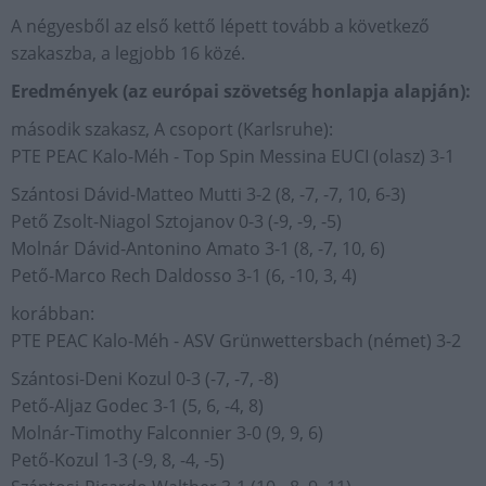
A négyesből az első kettő lépett tovább a következő
szakaszba, a legjobb 16 közé.
Eredmények (az európai szövetség honlapja alapján):
második szakasz, A csoport (Karlsruhe):
PTE PEAC Kalo-Méh - Top Spin Messina EUCI (olasz) 3-1
Szántosi Dávid-Matteo Mutti 3-2 (8, -7, -7, 10, 6-3)
Pető Zsolt-Niagol Sztojanov 0-3 (-9, -9, -5)
Molnár Dávid-Antonino Amato 3-1 (8, -7, 10, 6)
Pető-Marco Rech Daldosso 3-1 (6, -10, 3, 4)
korábban:
PTE PEAC Kalo-Méh - ASV Grünwettersbach (német) 3-2
Szántosi-Deni Kozul 0-3 (-7, -7, -8)
Pető-Aljaz Godec 3-1 (5, 6, -4, 8)
Molnár-Timothy Falconnier 3-0 (9, 9, 6)
Pető-Kozul 1-3 (-9, 8, -4, -5)