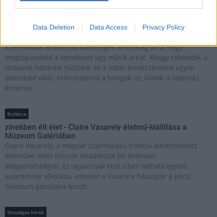
Kultúra
Data Deletion
Data Access
Privacy Policy
Teliholdas Éjszakai Erdőfürdő
A teliholdas erdőfürdő különleges lehetőség arra, hogy
megtapasztald a természet egy másik arcát. Ahogy sötétedik, a
látásunk háttérbe húzódik, és a többi érzékszervünk egyre
éberebbé válik. Felerősödnek a hangok, az illatok, a tapintás
élménye.
Kultúra
zínekben élt élet - Claire Vasarely életmű-kiállítása a
Múzeum Galériában
Claire Vasarely, a magyar származású francia alkotóművész
életműve most először mutatkozik be önállóan
Magyarországon, és ugyancsak első ízben látható együtt
valamennyi alkotása, amelyet a Vasarely házaspár a pécsi
múzeum gondjaira bízott.
Országos hírek