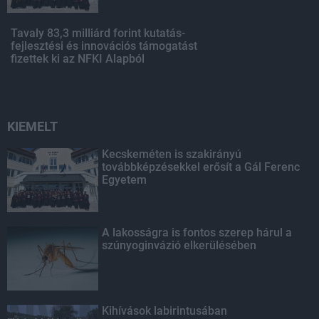
Tavaly 83,3 milliárd forint kutatás-
fejlesztési és innovációs támogatást
fizettek ki az NFKI Alapból
KIEMELT
Kecskeméten is szakirányú
továbbképzésekkel erősít a Gál Ferenc
Egyetem
A lakosságra is fontos szerep hárul a
szúnyoginvázió elkerülésében
Kihívások labirintusában