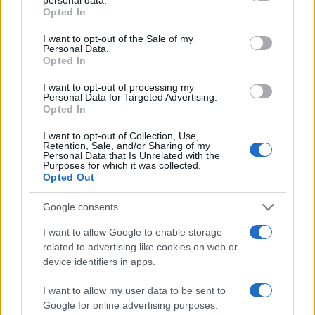
Kihívások labirintusában
grant or deny consent to Google and its third-party tags to
Opted In
use your data for below specified purposes in below Google
consent section.
I want to opt-out of the Sale of my
Personal Data.
Opted In
Országos hírek
I want to opt-out of processing my
Túlfogyasztás napja - július 30-ra
Personal Data for Targeted Advertising.
felhasználta az emberiség a Föld egész
Opted In
évre elegendő erőforrásait
I want to opt-out of Collection, Use,
Retention, Sale, and/or Sharing of my
Personal Data that Is Unrelated with the
Aktuális
Purposes for which it was collected.
Open Orfű: mozgás, zene, közösség
Opted Out
Google consents
I want to allow Google to enable storage
related to advertising like cookies on web or
HÍRLEVÉL
device identifiers in apps.
I want to allow my user data to be sent to
Név
Google for online advertising purposes.