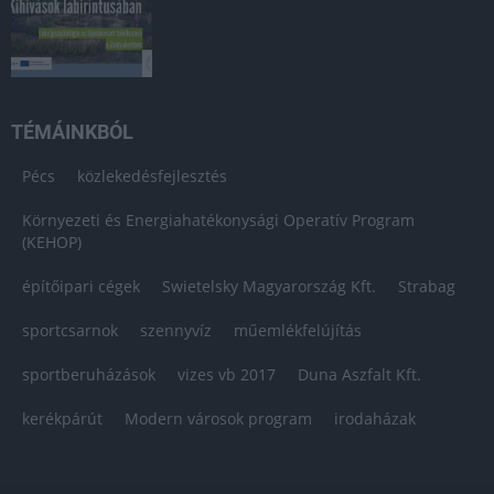
TÉMÁINKBÓL
Pécs
közlekedésfejlesztés
Környezeti és Energiahatékonysági Operatív Program
(KEHOP)
építőipari cégek
Swietelsky Magyarország Kft.
Strabag
sportcsarnok
szennyvíz
műemlékfelújítás
sportberuházások
vizes vb 2017
Duna Aszfalt Kft.
kerékpárút
Modern városok program
irodaházak