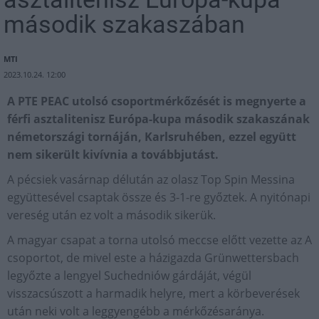
második szakaszában
MTI
2023.10.24. 12:00
A PTE PEAC utolsó csoportmérkőzését is megnyerte a
férfi asztalitenisz Európa-kupa második szakaszának
németországi tornáján, Karlsruhében, ezzel együtt
nem sikerült kivívnia a továbbjutást.
A pécsiek vasárnap délután az olasz Top Spin Messina
együttesével csaptak össze és 3-1-re győztek. A nyitónapi
vereség után ez volt a második sikerük.
A magyar csapat a torna utolsó meccse előtt vezette az A
csoportot, de mivel este a házigazda Grünwettersbach
legyőzte a lengyel Suchedniów gárdáját, végül
visszacsúszott a harmadik helyre, mert a körbeverések
után neki volt a leggyengébb a mérkőzésaránya.