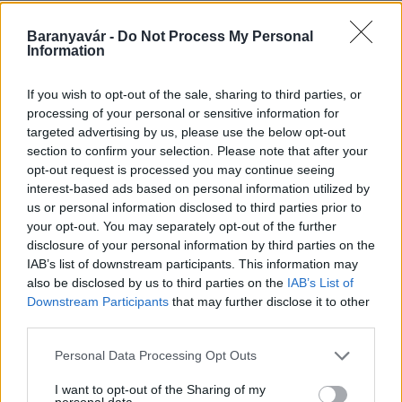
A lakosságra is fontos szerep hárul a szúnyoginvázió
elkerülésében
Baranyavár -
Do Not Process My Personal
Information
If you wish to opt-out of the sale, sharing to third parties, or
processing of your personal or sensitive information for
targeted advertising by us, please use the below opt-out
section to confirm your selection. Please note that after your
Országos hírek
opt-out request is processed you may continue seeing
Itt az ÉVOSZ megoldása a hőhullámok és
interest-based ads based on personal information utilized by
az energiakrízis kezelésére
us or personal information disclosed to third parties prior to
your opt-out. You may separately opt-out of the further
disclosure of your personal information by third parties on the
IAB’s list of downstream participants. This information may
Országos hírek
also be disclosed by us to third parties on the
IAB’s List of
Miért éri meg Afrikában utat építeni?
Downstream Participants
that may further disclose it to other
Minden, amit a GED Afrika projektről
third parties.
tudni kell
Please note that this website/app uses one or more Google
Personal Data Processing Opt Outs
services and may gather and store information including but
Kultúra
not limited to your visit or usage behaviour. You may click to
I want to opt-out of the Sharing of my
personal data.