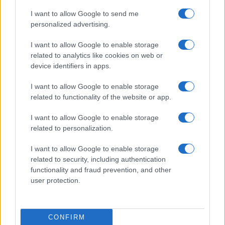
I want to allow Google to send me
E-mail cím
personalized advertising.
I want to allow Google to enable storage
related to analytics like cookies on web or
Feliratkozom a hírlevélre és elfogadom az
adatvédelmi
device identifiers in apps.
szabályzatot!
I want to allow Google to enable storage
FELIRATKOZÁS
related to functionality of the website or app.
I want to allow Google to enable storage
related to personalization.
Kultúra
Brandnyúl mini disco
I want to allow Google to enable storage
Ilyen még nem volt: most a gyerkőcök bulizhatnak a Káptalan
related to security, including authentication
Kertben!
functionality and fraud prevention, and other
user protection.
Helyi hírek
Beindult az őszibarackszezon, szeptemberig élvezhetjük
A világon évente mintegy 25 millió tonna őszibarack terem, Kína
CONFIRM
- csaknem 17 millió tonnával - messze a legnagyobb termelő.