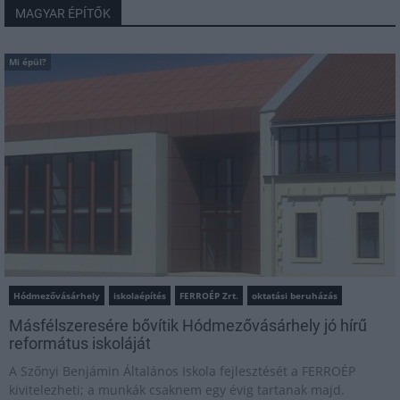
MAGYAR ÉPÍTŐK
Mi épül?
Hódmezővásárhely
iskolaépítés
FERROÉP Zrt.
oktatási beruházás
Másfélszeresére bővítik Hódmezővásárhely jó hírű
református iskoláját
A Szőnyi Benjámin Általános Iskola fejlesztését a FERROÉP
kivitelezheti; a munkák csaknem egy évig tartanak majd.