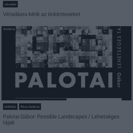
véradás
Véradásra kérik az önkénteseket
Kultúra
kiállítás
Pécsi Galéria
Palotai Gábor: Possible Landscapes / Lehetséges
tájak