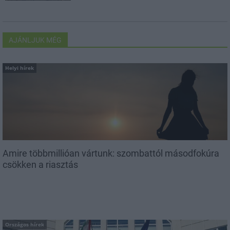
AJÁNLJUK MÉG
Helyi hírek
Amire többmillióan vártunk: szombattól másodfokúra
csökken a riasztás
Országos hírek