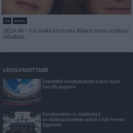
E78
előadás
GÉZA 80 – Für Anikó és Hrutka Róbert zenés színházi
előadása
LEGOLVASOTTABB
Szerdától rárajtolhatunk a jövő nyári
foci-Eb jegyeire
Kecskeméten is szakirányú
továbbképzésekkel erősít a Gál Ferenc
Egyetem