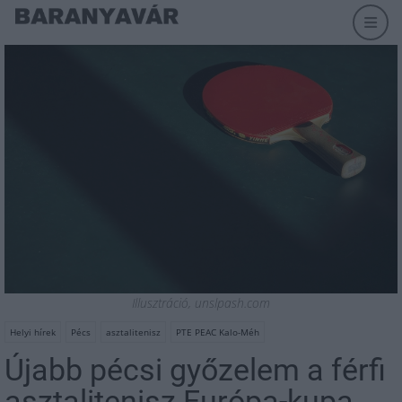
Illusztráció, unslpash.com
Helyi hírek
Pécs
asztalitenisz
PTE PEAC Kalo-Méh
Újabb pécsi győzelem a férfi
asztalitenisz Európa-kupa