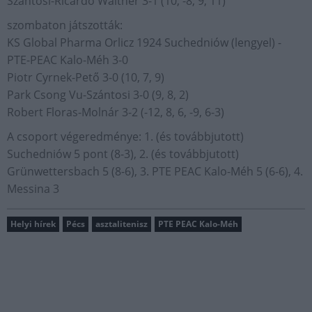
Szántosi-Ricardo Walther 3-1 (10, -8, 9, 11)
szombaton játszották:
KS Global Pharma Orlicz 1924 Suchedniów (lengyel) -
PTE-PEAC Kalo-Méh 3-0
Piotr Cyrnek-Pető 3-0 (10, 7, 9)
Park Csong Vu-Szántosi 3-0 (9, 8, 2)
Robert Floras-Molnár 3-2 (-12, 8, 6, -9, 6-3)
A csoport végeredménye: 1. (és továbbjutott)
Suchedniów 5 pont (8-3), 2. (és továbbjutott)
Grünwettersbach 5 (8-6), 3. PTE PEAC Kalo-Méh 5 (6-6), 4.
Messina 3
Helyi hírek
Pécs
asztalitenisz
PTE PEAC Kalo-Méh