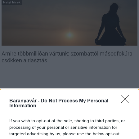
Helyi hírek
Amire többmillióan vártunk: szombattól másodfokúra
csökken a riasztás
Baranyavár -
Do Not Process My Personal
Information
Országos hírek
Kecskeméten is szakirányú
továbbképzésekkel erősít a Gál Ferenc
If you wish to opt-out of the sale, sharing to third parties, or
Egyetem
processing of your personal or sensitive information for
targeted advertising by us, please use the below opt-out