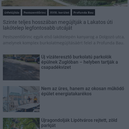
útfelújítás
Pestszentlőrinc
XVIII. kerület
Profunda Bau
Szinte teljes hosszában megújítják a Lakatos úti
lakótelep legfontosabb utcáját
Pestszentlőrinc egyik első lakótelepén kanyarog a Dolgozó utca,
amelynek komplex burkolatmegújításáért felel a Profunda Bau.
Új vízáteresztő burkolatú parkolók
épülnek Zuglóban – helyben tartják a
csapadékvizet
Nem az üres, hanem az okosan működő
épület energiatakarékos
Újragondolják Lipótváros rejtett, zöld
parkját