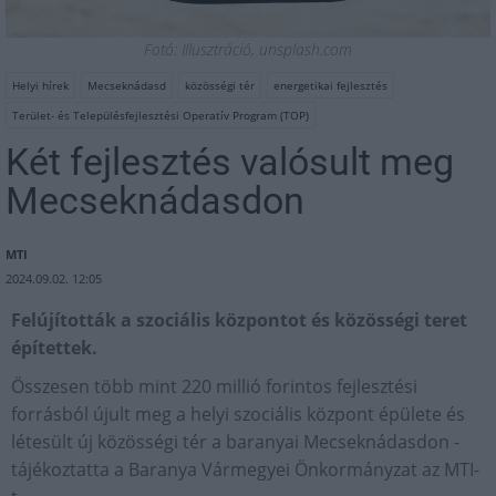
Fotó: Illusztráció, unsplash.com
Helyi hírek
Mecseknádasd
közösségi tér
energetikai fejlesztés
Terület- és Településfejlesztési Operatív Program (TOP)
Két fejlesztés valósult meg
Mecseknádasdon
MTI
2024.09.02. 12:05
Felújították a szociális központot és közösségi teret
építettek.
Összesen több mint 220 millió forintos fejlesztési
forrásból újult meg a helyi szociális központ épülete és
létesült új közösségi tér a baranyai Mecseknádasdon -
tájékoztatta a Baranya Vármegyei Önkormányzat az MTI-