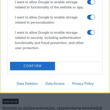
I want to allow Google to enable storage
emberiség a Föld egész évre elegendő erőforrásait
related to functionality of the website or app.
Ma van idén a túlfogyasztás világnapja: az emberiség eddigre
használta fel mindazokat a természeti erőforrásokat, amelyeket
I want to allow Google to enable storage
bolygónk egy év alatt képes megújítani. Ettől a naptól kezdve
related to personalization.
ökológiai értelemben már „hitelből élünk” – hívta fel a figyelmet
közleményében a WWF Magyarország.
I want to allow Google to enable storage
related to security, including authentication
Aktuális
functionality and fraud prevention, and other
user protection.
Open Orfű: mozgás, zene, közösség
Augusztus első hétvégéjén (augusztus 1-2.) a Pécsi-tó partja
megtelik élettel, sporttal és élményekkel!
CONFIRM
Kultúra
Brandnyúl mini disco
Ilyen még nem volt: most a gyerkőcök bulizhatnak a Káptalan
Data Deletion
Data Access
Privacy Policy
Kertben!
Helyi hírek
Beindult az őszibarackszezon, szeptemberig élvezhetjük