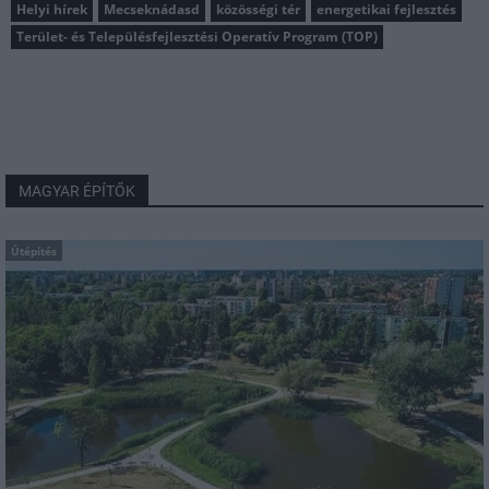
Helyi hírek
Mecseknádasd
közösségi tér
energetikai fejlesztés
Terület- és Településfejlesztési Operatív Program (TOP)
MAGYAR ÉPÍTŐK
Útépítés