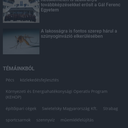
továbbképzésekkel erősít a Gál Ferenc
Egyetem
A lakosságra is fontos szerep hárul a
szúnyoginvázió elkerülésében
TÉMÁINKBÓL
Pécs
közlekedésfejlesztés
Környezeti és Energiahatékonysági Operatív Program
(KEHOP)
építőipari cégek
Swietelsky Magyarország Kft.
Strabag
sportcsarnok
szennyvíz
műemlékfelújítás