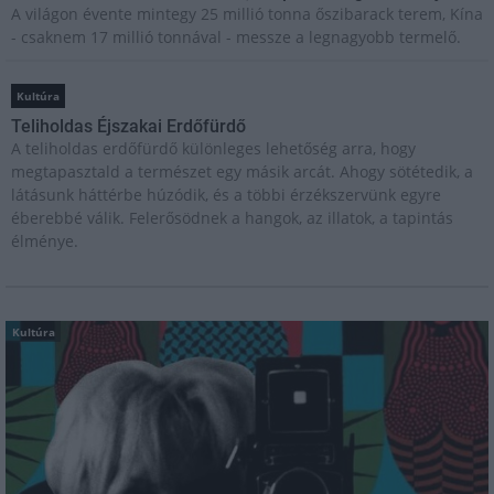
A világon évente mintegy 25 millió tonna őszibarack terem, Kína
- csaknem 17 millió tonnával - messze a legnagyobb termelő.
Kultúra
Teliholdas Éjszakai Erdőfürdő
A teliholdas erdőfürdő különleges lehetőség arra, hogy
megtapasztald a természet egy másik arcát. Ahogy sötétedik, a
látásunk háttérbe húzódik, és a többi érzékszervünk egyre
éberebbé válik. Felerősödnek a hangok, az illatok, a tapintás
élménye.
Kultúra