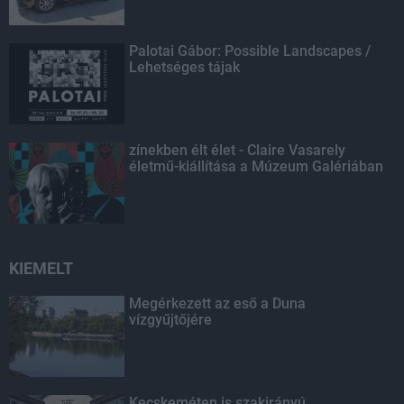
Palotai Gábor: Possible Landscapes /
Lehetséges tájak
zínekben élt élet - Claire Vasarely
életmű-kiállítása a Múzeum Galériában
KIEMELT
Megérkezett az eső a Duna
vízgyűjtőjére
Kecskeméten is szakirányú