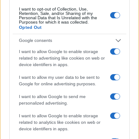
I want to opt-out of Collection, Use,
Retention, Sale, and/or Sharing of my
Personal Data that Is Unrelated with the
Purposes for which it was collected.
HÍRLEVÉL
Opted Out
Google consents
Név
I want to allow Google to enable storage
related to advertising like cookies on web or
E-mail cím
device identifiers in apps.
I want to allow my user data to be sent to
Google for online advertising purposes.
Feliratkozom a hírlevélre és elfogadom az
adatvédelmi
szabályzatot!
I want to allow Google to send me
personalized advertising.
FELIRATKOZÁS
I want to allow Google to enable storage
related to analytics like cookies on web or
device identifiers in apps.
Országos hírek
Túlfogyasztás napja - július 30-ra felhasználta az