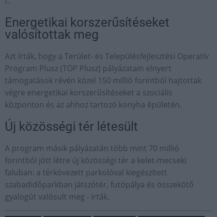
t.
Energetikai korszerűsítéseket
valósítottak meg
Azt írták, hogy a Terület- és Településfejlesztési Operatív
Program Plusz (TOP Plusz) pályázatain elnyert
támogatások révén közel 150 millió forintból hajtottak
végre energetikai korszerűsítéseket a szociális
központon és az ahhoz tartozó konyha épületén.
Új közösségi tér létesült
A program másik pályázatán több mint 70 millió
forintból jött létre új közösségi tér a kelet-mecseki
faluban: a térkövezett parkolóval kiegészített
szabadidőparkban játszótér, futópálya és összekötő
gyalogút valósult meg - írták.