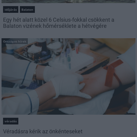
időjárás
Balaton
Egy hét alatt közel 6 Celsius-fokkal csökkent a
Balaton vizének hőmérséklete a hétvégére
Országos hírek
véradás
Véradásra kérik az önkénteseket