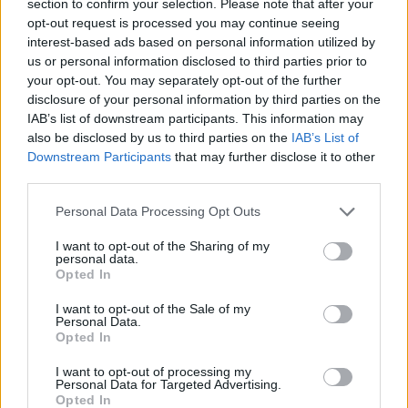
section to confirm your selection. Please note that after your
Országos hírek
opt-out request is processed you may continue seeing
A lakosságra is fontos szerep hárul a
interest-based ads based on personal information utilized by
szúnyoginvázió elkerülésében
us or personal information disclosed to third parties prior to
your opt-out. You may separately opt-out of the further
disclosure of your personal information by third parties on the
IAB’s list of downstream participants. This information may
Országos hírek
also be disclosed by us to third parties on the
IAB’s List of
Itt az ÉVOSZ megoldása a hőhullámok és
Downstream Participants
that may further disclose it to other
az energiakrízis kezelésére
third parties.
Please note that this website/app uses one or more Google
Personal Data Processing Opt Outs
services and may gather and store information including but
Országos hírek
not limited to your visit or usage behaviour. You may click to
I want to opt-out of the Sharing of my
personal data.
Miért éri meg Afrikában utat építeni?
grant or deny consent to Google and its third-party tags to
Opted In
Minden, amit a GED Afrika projektről
use your data for below specified purposes in below Google
tudni kell
consent section.
I want to opt-out of the Sale of my
Personal Data.
Opted In
Kultúra
Kihívások labirintusában
I want to opt-out of processing my
Personal Data for Targeted Advertising.
Opted In