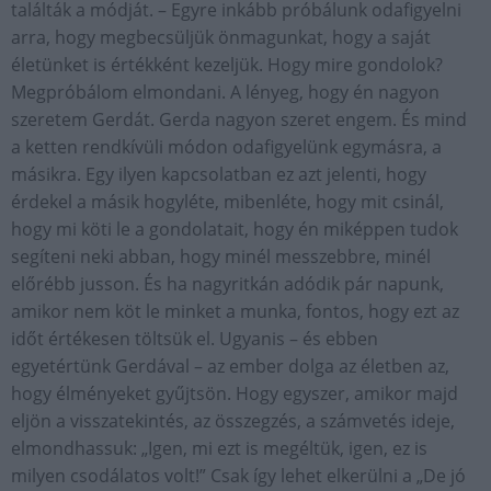
találták a módját. – Egyre inkább próbálunk odafigyelni
arra, hogy megbecsüljük önmagunkat, hogy a saját
életünket is értékként kezeljük. Hogy mire gondolok?
Megpróbálom elmondani. A lényeg, hogy én nagyon
szeretem Gerdát. Gerda nagyon szeret engem. És mind
a ketten rendkívüli módon odafigyelünk egymásra, a
másikra. Egy ilyen kapcsolatban ez azt jelenti, hogy
érdekel a másik hogyléte, mibenléte, hogy mit csinál,
hogy mi köti le a gondolatait, hogy én miképpen tudok
segíteni neki abban, hogy minél messzebbre, minél
előrébb jusson. És ha nagyritkán adódik pár napunk,
amikor nem köt le minket a munka, fontos, hogy ezt az
időt értékesen töltsük el. Ugyanis – és ebben
egyetértünk Gerdával – az ember dolga az életben az,
hogy élményeket gyűjtsön. Hogy egyszer, amikor majd
eljön a visszatekintés, az összegzés, a számvetés ideje,
elmondhassuk: „Igen, mi ezt is megéltük, igen, ez is
milyen csodálatos volt!” Csak így lehet elkerülni a „De jó