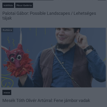
kiállítás
Pécsi Galéria
Palotai Gábor: Possible Landscapes / Lehetséges
tájak
Kultúra
mese
Mesék Tóth Olivér Artúrral: Fene jámbor vadak