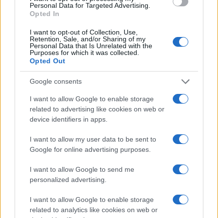
akkor sosem látnék előre. Pedig én arra szeretnék nézni.
Personal Data for Targeted Advertising.
Opted In
Mindig előre. És azt gondolom, hogy jó úton vagyok, és
ez az út jó felé vezet. – vallja Rékasi Károly.
I want to opt-out of Collection, Use,
Retention, Sale, and/or Sharing of my
Personal Data that Is Unrelated with the
Hotel Silvanus
Kirakat
Visegrád
blog
Purposes for which it was collected.
Opted Out
Google consents
I want to allow Google to enable storage
related to advertising like cookies on web or
device identifiers in apps.
MAGYAR ÉPÍTŐK
I want to allow my user data to be sent to
Útépítés
Google for online advertising purposes.
I want to allow Google to send me
personalized advertising.
I want to allow Google to enable storage
related to analytics like cookies on web or