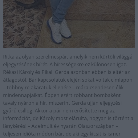
Ritka az olyan szerelmespár, amelyik nem kürtöli világgá
eljegyzésének hírét. A hírességekre ez különösen igaz.
Rékasi Károly és Pikali Gerda azonban ebben is eltér az
átlagostól. Bár kapcsolatuk elején sokat voltak címlapon
– többnyire akaratuk ellenére – mára csendesen élik
mindennapjaikat. Éppen ezért robbant bombaként
tavaly nyáron a hír, miszerint Gerda ujján eljegyzési
gyűrű csillog. Akkor a pár nem erősítette meg az
információt, de Károly most elárulta, hogyan is történt a
lánykérés! – Az elmúlt év nyarán Olaszországban –
teljesen idióta módon bár, de aki egy kicsit is ismer