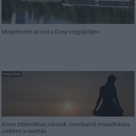
Megérkezett az eső a Duna vízgyűjtőjére
Helyi hírek
Amire többmillióan vártunk: szombattól másodfokúra
csökken a riasztás