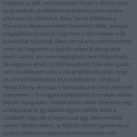
múlattuk az időt, mint rendesen, hiszen a látvány miatt
az éjszakák és az étkezések kivételével szinte minden
pillanatot ott töltöttünk. Ekkor Gerda felfedezte a
Panoráma Medence melletti ismertető táblát, amelyen
meglepődve olvasta el, hogy ezen a tájon milyen erők,
erővonalak húzódnak. Ekkor jött rá arra, miért érezhette
anno azt, hogy ezen a tájon őt valami jó dolog veszi
körül. Valami, ami nem megfogható, nem kitapintható,
de nagyon is létező, pozitív kisugárzás. Ezek után igazán
nem csodálkozom azon a mai kinyilatkoztatásán, hogy
itt, a Hotel Silvanusban lesz az esküvőnk. – árulta el
Rékasi Károly, aki maga is kamaszkora óta már a környék
szerelmese. – Én magam középiskolás koromban voltam
először Visegrádon. Többek között akkor ismertem meg
a Fellegvárat és így kaptam egy kis ízelítőt abból a
csodából, hogy ide a hegyre csak úgy „felteremtődik”
valami. Mindez nekem, az Alföldön felnőtt gyereknek ez
az első nekifutásra teljesen értelmezhetetlen volt.