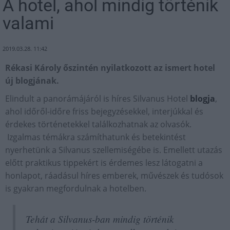
A hotel, ahol mindig történik
valami
2019.03.28. 11:42
Rékasi Károly őszintén nyilatkozott az ismert hotel
új blogjának.
Elindult a panorámájáról is híres Silvanus Hotel
blogja
,
ahol időről-időre friss bejegyzésekkel, interjúkkal és
érdekes történetekkel találkozhatnak az olvasók.
Izgalmas témákra számíthatunk és betekintést
nyerhetünk a Silvanus szellemiségébe is. Emellett utazás
előtt praktikus tippekért is érdemes lesz látogatni a
honlapot, ráadásul híres emberek, művészek és tudósok
is gyakran megfordulnak a hotelben.
Tehát a Silvanus-ban mindig történik