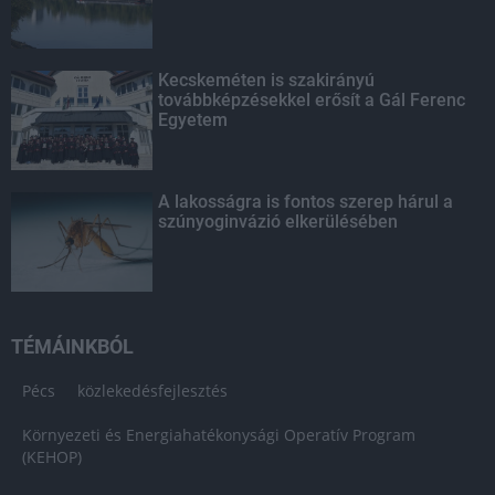
Kecskeméten is szakirányú
továbbképzésekkel erősít a Gál Ferenc
Egyetem
A lakosságra is fontos szerep hárul a
szúnyoginvázió elkerülésében
TÉMÁINKBÓL
Pécs
közlekedésfejlesztés
Környezeti és Energiahatékonysági Operatív Program
(KEHOP)