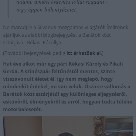
valami, amiért érdemes tollat ragadni -
vagy éppen billentyűzetet.
Ne maradj le a Silvanus mozgalmas világáról! Ízelítőnek
ajánljuk az alábbi blogbejegyzést a Barátok közt
sztárjával, Rékasi Károllyal.
(További bejegyzések pedig
itt érhetőek el
.)
Hat éve alkot már egy párt Rékasi Károly és Pikali
Gerda. A színészpár feltűnéstől mentes, szinte
visszavonult életet él, így nem meglepő, hogy
mindenkit érdekel, mi van velük. Őszinte vallomás a
Barátok közt sztárjától egy különleges eljegyzésről,
esküvőről, élményekről és arról, hogyan tudta túlélni
motorbalesetét.