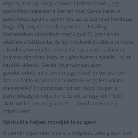
engem, az tudja, hogy ez nem áll tőlem távol –, egy
parkolóház bejáratánál kértem meg Gerda kezét. A
parkolóház ugyanis számomra azt az üzenetet hordozza,
hogy „Állj meg és ne rohanj tovább!” Előzőleg
Sorrentóban vásároltam meg a gyűrűt, amit aztán
eltettem a hátizsákba, és így indultunk tovább a városba.
– kezdte a történetet Rékasi Károly, aki azt is elárulta:
kedvese alig várta, hogy az ujjára húzza a gyűrűt. – Mint
később kiderült, Gerda folyamatosan azon
gondolkodott, mi a tervem a gyűrűvel, mikor akarom
átadni. Talán majd vacsora közben? Vagy lesz valami
meglepetés? Én pontosan tudtam, hogy csupán a
parkolóházig kell eljutnunk. És ott, a nagy kék P betű
alatt, ott kértem meg a kezét. – mondta nevetve a
színművész.
Spirituális helyen mondják ki az igent
A szerelmespár nem sieti el a dolgokat, sokáig azon sem