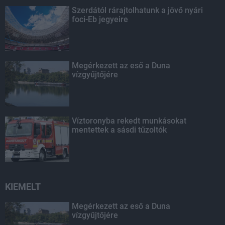
Szerdától rárajtolhatunk a jövő nyári
foci-Eb jegyeire
Megérkezett az eső a Duna
vízgyűjtőjére
Víztoronyba rekedt munkásokat
mentettek a sásdi tűzoltók
KIEMELT
Megérkezett az eső a Duna
vízgyűjtőjére