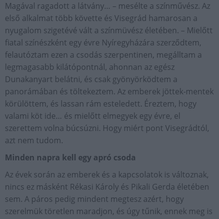
Magával ragadott a látvány… – mesélte a színművész. Az
első alkalmat több követte és Visegrád hamarosan a
nyugalom szigetévé vált a színmüvész életében. – Mielőtt
fiatal színészként egy évre Nyíregyházára szerződtem,
felautóztam ezen a csodás szerpentinen, megálltam a
legmagasabb kilátópontnál, ahonnan az egész
Dunakanyart belátni, és csak gyönyörködtem a
panorámában és töltekeztem. Az emberek jöttek-mentek
körülöttem, és lassan rám esteledett. Éreztem, hogy
valami köt ide… és mielőtt elmegyek egy évre, el
szerettem volna búcsúzni. Hogy miért pont Visegrádtól,
azt nem tudom.
Minden napra kell egy apró csoda
Az évek során az emberek és a kapcsolatok is változnak,
nincs ez másként Rékasi Károly és Pikali Gerda életében
sem. A páros pedig mindent megtesz azért, hogy
szerelmük töretlen maradjon, és úgy tűnik, ennek meg is