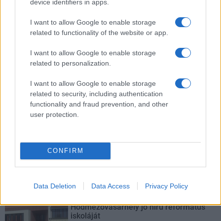
device identifiers in apps.
I want to allow Google to enable storage
related to functionality of the website or app.
I want to allow Google to enable storage
autópálya
útépítés
M1-es autópálya
Bicske
related to personalization.
M1 bővítés: már zajlik a teljesen új Bicske Kelet
csomópont építése
I want to allow Google to enable storage
related to security, including authentication
Tizenegy meglévő csomópontot korszerűsít és négy új,
functionality and fraud prevention, and other
különszintű csomópontot hoz létre az MKIF az M1-es
user protection.
bővítésénél.
Új gyalogosátkelők és jelzőlámpás
CONFIRM
csomópont épül Angyalföldön
Data Deletion
Data Access
Privacy Policy
Másfélszeresére bővítik
Hódmezővásárhely jó hírű református
iskoláját