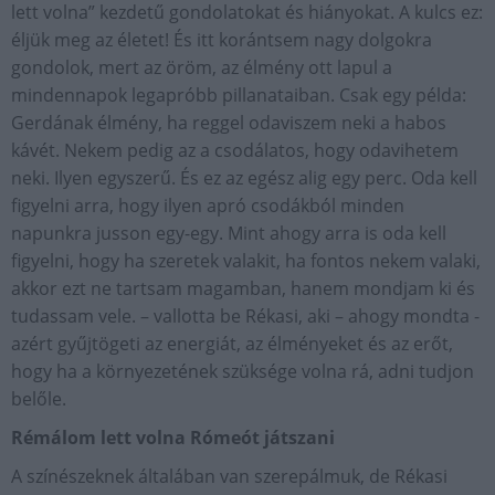
lett volna” kezdetű gondolatokat és hiányokat. A kulcs ez:
éljük meg az életet! És itt korántsem nagy dolgokra
gondolok, mert az öröm, az élmény ott lapul a
mindennapok legapróbb pillanataiban. Csak egy példa:
Gerdának élmény, ha reggel odaviszem neki a habos
kávét. Nekem pedig az a csodálatos, hogy odavihetem
neki. Ilyen egyszerű. És ez az egész alig egy perc. Oda kell
figyelni arra, hogy ilyen apró csodákból minden
napunkra jusson egy-egy. Mint ahogy arra is oda kell
figyelni, hogy ha szeretek valakit, ha fontos nekem valaki,
akkor ezt ne tartsam magamban, hanem mondjam ki és
tudassam vele. – vallotta be Rékasi, aki – ahogy mondta -
azért gyűjtögeti az energiát, az élményeket és az erőt,
hogy ha a környezetének szüksége volna rá, adni tudjon
belőle.
Rémálom lett volna Rómeót játszani
A színészeknek általában van szerepálmuk, de Rékasi