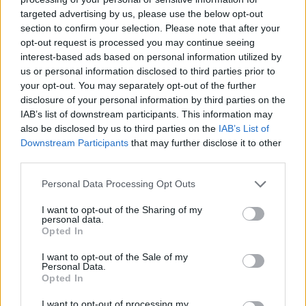
mélypontjai, és őszintén megvallom, én is voltam olyan
targeted advertising by us, please use the below opt-out
section to confirm your selection. Please note that after your
fizikai és pszichés állapotban, hogy a legszívesebben
opt-out request is processed you may continue seeing
kiszálltam volna ebből az élet nevű játékból. Akkor
interest-based ads based on personal information utilized by
édesanyám miatt nem tettem meg, mert tudtam, hogy
us or personal information disclosed to third parties prior to
ezt ő nem tudná feldolgozni… – árulta el a színész.
your opt-out. You may separately opt-out of the further
disclosure of your personal information by third parties on the
– Ha egy ilyen intenzív és dinamikus életet élő embernek,
IAB’s list of downstream participants. This information may
mint amilyen én voltam, azt mondják, hogy két mankóval
also be disclosed by us to third parties on the
IAB’s List of
tudsz majd járni, és nem tudni, hogy ebből ki lehet-e
Downstream Participants
that may further disclose it to other
evickélni valaha, akkor egy kicsit összedől a világ. Akkor
third parties.
nem igazán láttam, hogy hogyan lehet két mankóval
Please note that this website/app uses one or more Google
Personal Data Processing Opt Outs
tovább létezni. Persze sok embertől hallottam
services and may gather and store information including but
álbölcsességeket, hogy az élet ezzel akar tanítani engem,
not limited to your visit or usage behaviour. You may click to
I want to opt-out of the Sharing of my
personal data.
de szerintem ez nem igaz. Az élet és a világ nem akar
grant or deny consent to Google and its third-party tags to
Opted In
use your data for below specified purposes in below Google
engem tanítani. Az én dolgom az, hogy egyes dolgokat és
consent section.
I want to opt-out of the Sale of my
történéseket a helyükön kezeljek és, hogy jól oldjam meg
Personal Data.
az életemet. Hogy előre nézzek és lássam magam mankó
Opted In
nélkül. Hát sikerült. Ha én folyton hátrafelé tekintgetnék,
I want to opt-out of processing my