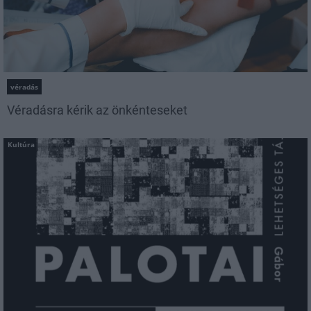
véradás
Véradásra kérik az önkénteseket
Kultúra