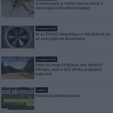
A lakosságra is fontos szerep hárul a
szúnyoginvázió elkerülésében
Országos hírek
Itt az ÉVOSZ megoldása a hőhullámok és
az energiakrízis kezelésére
Országos hírek
Miért éri meg Afrikában utat építeni?
Minden, amit a GED Afrika projektről
tudni kell
Kultúra
Kihívások labirintusában