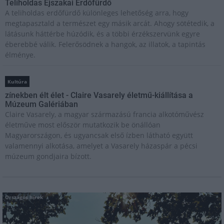
Teliholdas Éjszakai Erdőfürdő
A teliholdas erdőfürdő különleges lehetőség arra, hogy
megtapasztald a természet egy másik arcát. Ahogy sötétedik, a
látásunk háttérbe húzódik, és a többi érzékszervünk egyre
éberebbé válik. Felerősödnek a hangok, az illatok, a tapintás
élménye.
Kultúra
zínekben élt élet - Claire Vasarely életmű-kiállítása a
Múzeum Galériában
Claire Vasarely, a magyar származású francia alkotóművész
életműve most először mutatkozik be önállóan
Magyarországon, és ugyancsak első ízben látható együtt
valamennyi alkotása, amelyet a Vasarely házaspár a pécsi
múzeum gondjaira bízott.
Országos hírek