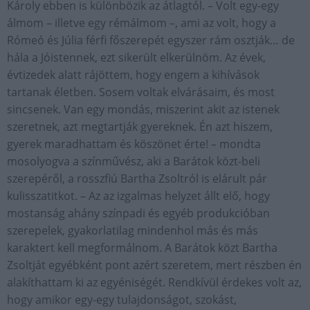
Károly ebben is különbözik az átlagtól. – Volt egy-egy
álmom – illetve egy rémálmom –, ami az volt, hogy a
Rómeó és Júlia férfi főszerepét egyszer rám osztják… de
hála a Jóistennek, ezt sikerült elkerülnöm. Az évek,
évtizedek alatt rájöttem, hogy engem a kihívások
tartanak életben. Sosem voltak elvárásaim, és most
sincsenek. Van egy mondás, miszerint akit az istenek
szeretnek, azt megtartják gyereknek. Én azt hiszem,
gyerek maradhattam és köszönet érte! – mondta
mosolyogva a színművész, aki a Barátok közt-beli
szerepéről, a rosszfiú Bartha Zsoltról is elárult pár
kulisszatitkot. – Az az izgalmas helyzet állt elő, hogy
mostanság ahány színpadi és egyéb produkcióban
szerepelek, gyakorlatilag mindenhol más és más
karaktert kell megformálnom. A Barátok közt Bartha
Zsoltját egyébként pont azért szeretem, mert részben én
alakíthattam ki az egyéniségét. Rendkívül érdekes volt az,
hogy amikor egy-egy tulajdonságot, szokást,