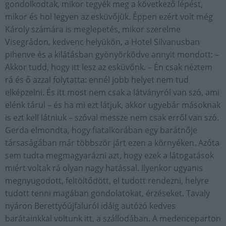
gondolkodtak, mikor tegyék meg a következő lépést,
mikor és hol legyen az esküvőjük. Éppen ezért volt még
Károly számára is meglepetés, mikor szerelme
Visegrádon, kedvenc helyükön, a Hotel Silvanusban
pihenve és a kilátásban gyönyörködve annyit mondott: –
Akkor tudd, hogy itt lesz az esküvőnk. – Én csak néztem
rá és ő azzal folytatta: ennél jobb helyet nem tud
elképzelni. És itt most nem csak a látványról van szó, ami
elénk tárul – és ha mi ezt látjuk, akkor ugyebár másoknak
is ezt kell látniuk – szóval messze nem csak erről van szó.
Gerda elmondta, hogy fiatalkorában egy barátnője
társaságában már többször járt ezen a környéken. Azóta
sem tudta megmagyarázni azt, hogy ezek a látogatások
miért voltak rá olyan nagy hatással. Ilyenkor ugyanis
megnyugodott, feltöltődött, el tudott rendezni, helyre
tudott tenni magában gondolatokat, érzéseket. Tavaly
nyáron Berettyóújfaluról idáig autózó kedves
barátainkkal voltunk itt, a szállodában. A medenceparton