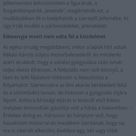
jellemvonást kölcsönöztem a figurának, a
forgatókönyvírók „levették”, megértették ezt, a
továbbiakban ők is beépítették a szereplő jellemébe, és
úgy írták tovább a párbeszédeket, jeleneteket.
Édesanyja miatt nem adta fel a küzdelmet
Az egész ország megdöbbent, mikor a lapok hírt adtak
Rékasi Károly súlyos motorbalesetéről, és mindenki
azért drukkolt, hogy a színész gyógyulása után ismét
teljes életet élhessen. A felépülés nem volt könnyű, a
testi és lelki fájdalom többször is lelassította a
folyamatot. Szerencsére az élni akarás kerekedett felül
és a színművész lassan, de biztosan a gyógyulás útjára
lépett. Azóta a bírósági eljárás is lezárult első fokon,
melyben kimondták: gázolója volt a hibás a balesetben. –
Érdekes dolog ez. Hányszor és hányszor volt, hogy
hazaértem motorral és meséltem Gerdának, hogy na,
ma is sikerült elkerülni, kivédeni egy, két vagy több