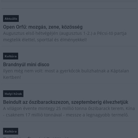
Aktuális
Open Orfű: mozgás, zene, közösség
Augusztus első hétvégéjén (augusztus 1-2.) a Pécsi-tó partja
megtelik élettel, sporttal és élményekkel!
Kultúra
Brandnyúl mini disco
Ilyen még nem volt: most a gyerkőcök bulizhatnak a Káptalan
Kertben!
Helyi hírek
Beindult az őszibarackszezon, szeptemberig élvezhetjük
A világon évente mintegy 25 millió tonna őszibarack terem, Kína
- csaknem 17 millió tonnával - messze a legnagyobb termelő.
Kultúra