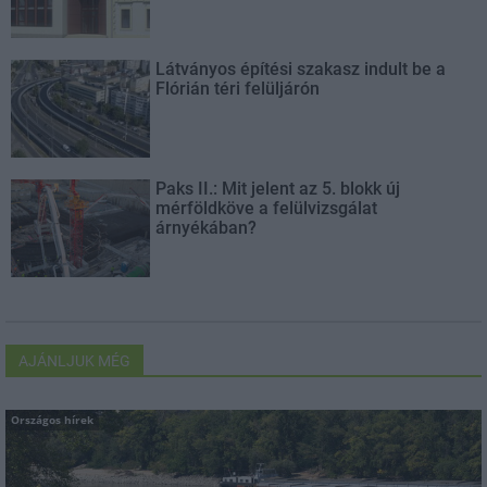
Látványos építési szakasz indult be a
Flórián téri felüljárón
Paks II.: Mit jelent az 5. blokk új
mérföldköve a felülvizsgálat
árnyékában?
AJÁNLJUK MÉG
Országos hírek