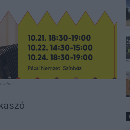
nsz.hu
ikaszó