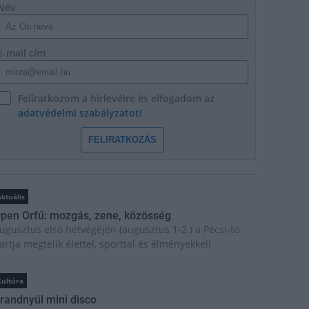
Név
E-mail cím
Feliratkozom a hírlevélre és elfogadom az
adatvédelmi szabályzatot!
FELIRATKOZÁS
ktuális
pen Orfű: mozgás, zene, közösség
ugusztus első hétvégéjén (augusztus 1-2.) a Pécsi-tó
artja megtelik élettel, sporttal és élményekkel!
Kultúra
randnyúl mini disco