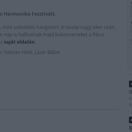
i Harmonika Fesztivált.
, mint sokoldalú hangszert. A tavalyi nagy siker után,
 nap is hallhatnak majd kiskoncerteket a Pécsi
áz
saját oldalán
.
, Hahner Hédi, Lázár Bálint
A
O
A
p
B