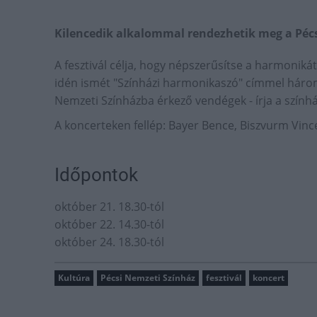
Kilencedik alkalommal rendezhetik meg a Pécs
A fesztivál célja, hogy népszerűsítse a harmonikát
idén ismét "Színházi harmonikaszó" címmel három
Nemzeti Színházba érkező vendégek - írja a szính
A koncerteken fellép: Bayer Bence, Biszvurm Vince
Időpontok
október 21. 18.30-tól
október 22. 14.30-tól
október 24. 18.30-tól
Kultúra
Pécsi Nemzeti Színház
fesztivál
koncert