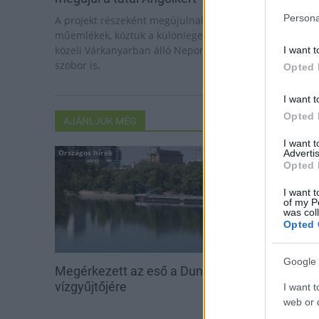
Persona
A projekt részeként megújulnak a területen található
műemlékek, köztük a különleges Műromok, valamint a
közeli Várkanyarban álló Nepomuki Szent János híd és
I want t
szobor is.
Opted 
I want t
Opted 
AJÁNLJUK MÉG
I want 
Advertis
Országos hírek
Helyi hírek
Opted 
I want t
of my P
was col
Opted 
Google 
Megérkezett az eső a Duna
Amire többmill
vízgyűjtőjére
szombattól m
I want t
csökken a ria
web or d