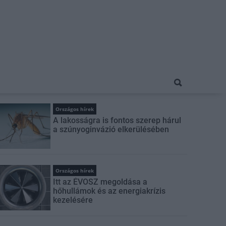
Országos hírek
A lakosságra is fontos szerep hárul
a szúnyoginvázió elkerülésében
Országos hírek
Itt az ÉVOSZ megoldása a
hőhullámok és az energiakrízis
kezelésére