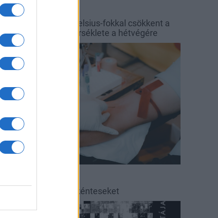
őjárás
Balaton
y hét alatt közel 6 Celsius-fokkal csökkent a
alaton vizének hőmérséklete a hétvégére
rszágos hírek
éradás
éradásra kérik az önkénteseket
ultúra