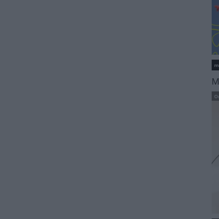
m
M
O