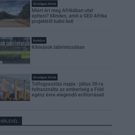
Országos hírek
Miért éri meg Afrikában utat
építeni? Minden, amit a GED Afrika
projektről tudni kell
Kultúra
Kihívások labirintusában
Országos hírek
Túlfogyasztás napja - július 30-ra
felhasználta az emberiség a Föld
egész évre elegendő erőforrásait
HÍRLEVÉL