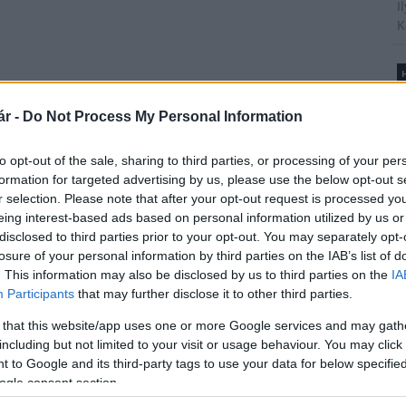
I
K
H
B
é
r -
Do Not Process My Personal Information
M1 bővítés: már zajlik a teljesen új
A
Bicske Kelet csomópont építése
t
to opt-out of the sale, sharing to third parties, or processing of your per
l
formation for targeted advertising by us, please use the below opt-out s
r selection. Please note that after your opt-out request is processed y
Új gyalogosátkelők és jelzőlámpás
eing interest-based ads based on personal information utilized by us or
csomópont épül Angyalföldön
disclosed to third parties prior to your opt-out. You may separately opt-
T
losure of your personal information by third parties on the IAB’s list of
A
. This information may also be disclosed by us to third parties on the
IA
m
Participants
that may further disclose it to other third parties.
s
Másfélszeresére bővítik
é
 that this website/app uses one or more Google services and may gath
Hódmezővásárhely jó hírű
h
including but not limited to your visit or usage behaviour. You may click 
református iskoláját
 to Google and its third-party tags to use your data for below specifi
ogle consent section.