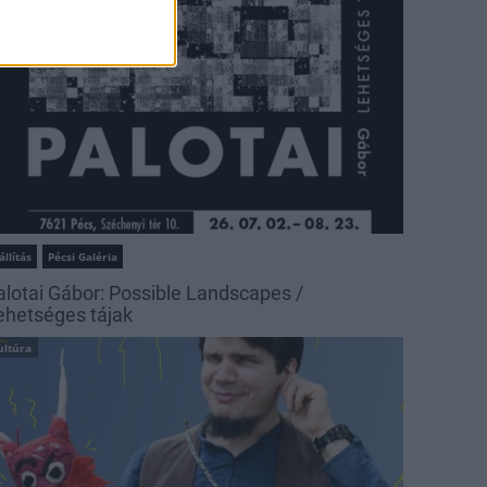
állítás
Pécsi Galéria
alotai Gábor: Possible Landscapes /
ehetséges tájak
ultúra