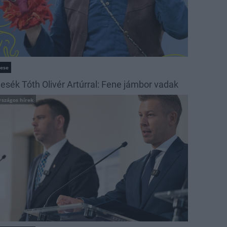
ese
esék Tóth Olivér Artúrral: Fene jámbor vadak
rszágos hírek