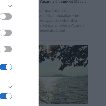
ínekben élt élet - Claire Vasarely életmű-kiállítása a
úzeum Galériában
laire Vasarely, a magyar származású francia
lkotóművész életműve most először mutatkozik be
nállóan Magyarországon, és ugyancsak első ízben
átható együtt valamennyi alkotása, amelyet a Vasarely
ázaspár a pécsi múzeum gondjaira bízott.
rszágos hírek