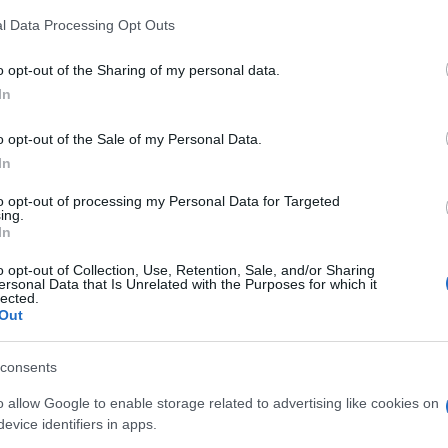
z
Látványos építési szakasz indult
M
l Data Processing Opt Outs
be a Flórián téri felüljárón
C
a
o opt-out of the Sharing of my personal data.
ö
In
l
h
o opt-out of the Sale of my Personal Data.
In
to opt-out of processing my Personal Data for Targeted
O
ing.
Országos hírek
In
o opt-out of Collection, Use, Retention, Sale, and/or Sharing
ersonal Data that Is Unrelated with the Purposes for which it
lected.
Out
consents
ióan vártunk:
Kecskeméten is szakirányú
ásodfokúra
továbbképzésekkel erősít a Gál
o allow Google to enable storage related to advertising like cookies on
sztás
Ferenc Egyetem
evice identifiers in apps.