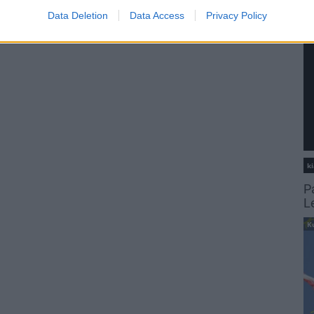
Data Deletion
Data Access
Privacy Policy
ki
P
L
K