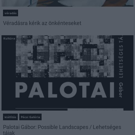
véradás
Véradásra kérik az önkénteseket
Kultúra
kiállítás
Pécsi Galéria
Palotai Gábor: Possible Landscapes / Lehetséges
tájak