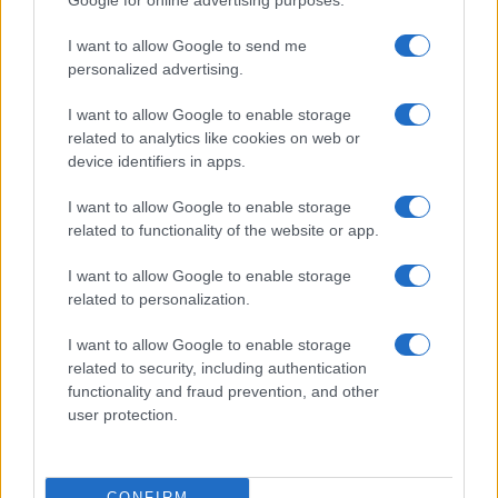
Google for online advertising purposes.
A világon évente mintegy 25 millió tonna őszibarack terem, Kína
- csaknem 17 millió tonnával - messze a legnagyobb termelő.
I want to allow Google to send me
personalized advertising.
Kultúra
I want to allow Google to enable storage
Teliholdas Éjszakai Erdőfürdő
related to analytics like cookies on web or
A teliholdas erdőfürdő különleges lehetőség arra, hogy
device identifiers in apps.
megtapasztald a természet egy másik arcát. Ahogy sötétedik, a
látásunk háttérbe húzódik, és a többi érzékszervünk egyre
I want to allow Google to enable storage
éberebbé válik. Felerősödnek a hangok, az illatok, a tapintás
related to functionality of the website or app.
élménye.
I want to allow Google to enable storage
Kultúra
related to personalization.
zínekben élt élet - Claire Vasarely életmű-kiállítása a
Múzeum Galériában
I want to allow Google to enable storage
Claire Vasarely, a magyar származású francia alkotóművész
related to security, including authentication
életműve most először mutatkozik be önállóan
functionality and fraud prevention, and other
Magyarországon, és ugyancsak első ízben látható együtt
user protection.
valamennyi alkotása, amelyet a Vasarely házaspár a pécsi
múzeum gondjaira bízott.
CONFIRM