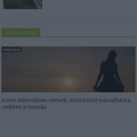
AJÁNLJUK MÉG
Helyi hírek
Amire többmillióan vártunk: szombattól másodfokúra
csökken a riasztás