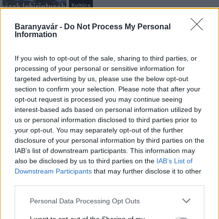
Kultúra
Kihívások labirintusában
Baranyavár -
Do Not Process My Personal
Information
If you wish to opt-out of the sale, sharing to third parties, or
Országos hírek
processing of your personal or sensitive information for
Túlfogyasztás napja - július 30-ra
targeted advertising by us, please use the below opt-out
felhasználta az emberiség a Föld egész
section to confirm your selection. Please note that after your
évre elegendő erőforrásait
opt-out request is processed you may continue seeing
interest-based ads based on personal information utilized by
us or personal information disclosed to third parties prior to
Aktuális
your opt-out. You may separately opt-out of the further
Open Orfű: mozgás, zene, közösség
disclosure of your personal information by third parties on the
IAB’s list of downstream participants. This information may
also be disclosed by us to third parties on the
IAB’s List of
Downstream Participants
that may further disclose it to other
third parties.
HÍRLEVÉL
Please note that this website/app uses one or more Google
Personal Data Processing Opt Outs
services and may gather and store information including but