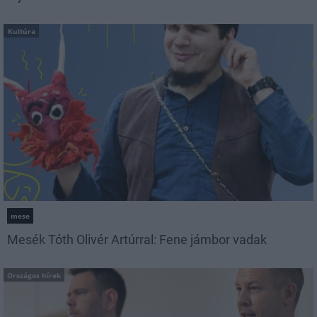
Kultúra
mese
Mesék Tóth Olivér Artúrral: Fene jámbor vadak
Országos hírek