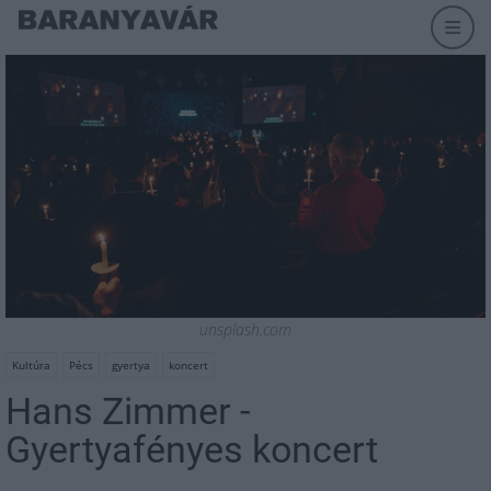
unsplash.com
Kultúra
Pécs
gyertya
koncert
Hans Zimmer -
Gyertyafényes koncert