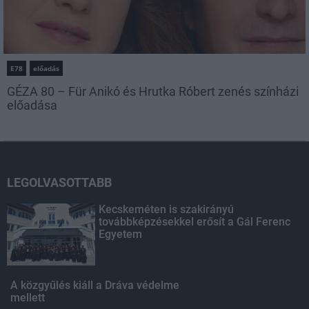
E78
előadás
GÉZA 80 – Für Anikó és Hrutka Róbert zenés színházi
előadása
LEGOLVASOTTABB
Kecskeméten is szakirányú
továbbképzésekkel erősít a Gál Ferenc
Egyetem
A közgyűlés kiáll a Dráva védelme
mellett