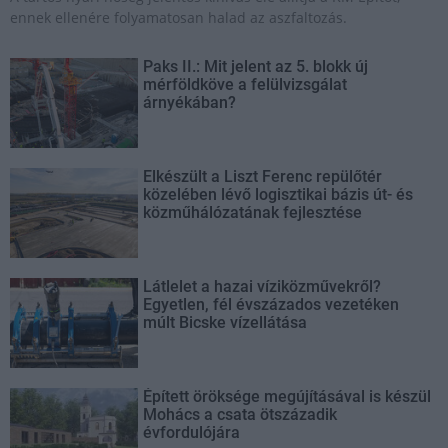
ennek ellenére folyamatosan halad az aszfaltozás.
Paks II.: Mit jelent az 5. blokk új
mérföldköve a felülvizsgálat
árnyékában?
Elkészült a Liszt Ferenc repülőtér
közelében lévő logisztikai bázis út- és
közműhálózatának fejlesztése
Látlelet a hazai víziközművekről?
Egyetlen, fél évszázados vezetéken
múlt Bicske vízellátása
Épített öröksége megújításával is készül
Mohács a csata ötszázadik
évfordulójára