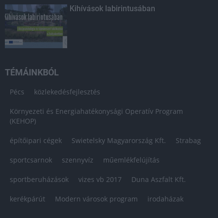
Kihívások labirintusában
TÉMÁINKBÓL
Pécs
közlekedésfejlesztés
Környezeti és Energiahatékonysági Operatív Program
(KEHOP)
építőipari cégek
Swietelsky Magyarország Kft.
Strabag
sportcsarnok
szennyvíz
műemlékfelújítás
sportberuházások
vizes vb 2017
Duna Aszfalt Kft.
kerékpárút
Modern városok program
irodaházak