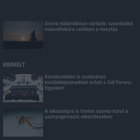
Amire többmillióan vártunk: szombattól
másodfokúra csökken a riasztás
KIEMELT
Kecskeméten is szakirányú
továbbképzésekkel erősít a Gál Ferenc
Egyetem
A lakosságra is fontos szerep hárul a
szúnyoginvázió elkerülésében