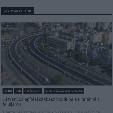
MAGYAR ÉPÍTŐK
Útépítés
HE-DO
BKK
KM Építő Kft.
Főmterv Mérnöki Tervező Zrt.
Látványos építési szakasz indult be a Flórián téri
felüljárón
A tartós nyári hőség jelentős kihívás elé állítja a KM Építőt,