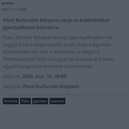
pecs.hu
2025.11.12. 09:00
Pécsi Kulturális Központ várja az érdeklődőket
gyertyafényes koncertre.
Hans Zimmer filmzene koncert gyertyafényben! Ne
hagyja ki ezt a felejthetetlen estét, mely a legszebb
filmzenékkel van tele. A koncerten a világhírű
filmzeneszerző.Több száz gyertya árasztja el a teret,
egyedi hangulatot teremtve a koncertnek.
Időpont:
2025. nov. 12. 19:00
Helyszín:
Pécsi Kulturális Központ
Kultúra
Pécs
gyertya
koncert