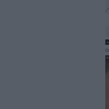
va
O
K