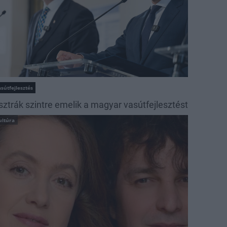
sútfejlesztés
sztrák szintre emelik a magyar vasútfejlesztést
ultúra