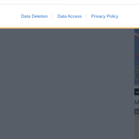
L
K
Data Deletion
Data Access
Privacy Policy
m
M
O