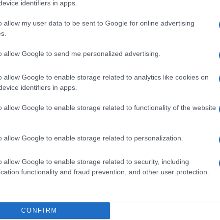
evice identifiers in apps.
kkel erősít a Gál
hárul a szúnyoginvázió
em
elkerülésében
o allow my user data to be sent to Google for online advertising
s.
v
V
to allow Google to send me personalized advertising.
K
o allow Google to enable storage related to analytics like cookies on
evice identifiers in apps.
o allow Google to enable storage related to functionality of the website
o allow Google to enable storage related to personalization.
o allow Google to enable storage related to security, including
cation functionality and fraud prevention, and other user protection.
ki
CONFIRM
P