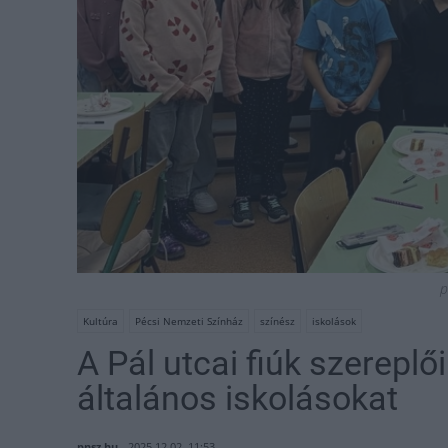
p
Kultúra
Pécsi Nemzeti Színház
színész
iskolások
A Pál utcai fiúk szereplő
általános iskolásokat
pnsz.hu
2025.12.02. 11:53