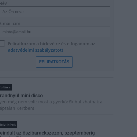
Név
E-mail cím
Feliratkozom a hírlevélre és elfogadom az
adatvédelmi szabályzatot!
FELIRATKOZÁS
Kultúra
randnyúl mini disco
lyen még nem volt: most a gyerkőcök bulizhatnak a
áptalan Kertben!
elyi hírek
eindult az őszibarackszezon, szeptemberig