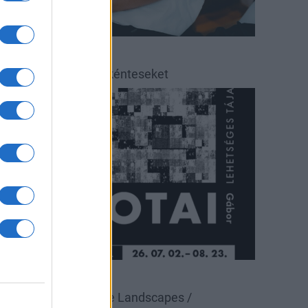
éradás
éradásra kérik az önkénteseket
ultúra
állítás
Pécsi Galéria
alotai Gábor: Possible Landscapes /