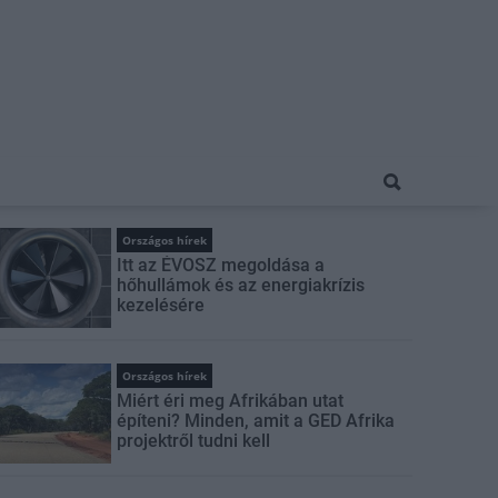
Országos hírek
Itt az ÉVOSZ megoldása a
hőhullámok és az energiakrízis
kezelésére
Országos hírek
Miért éri meg Afrikában utat
építeni? Minden, amit a GED Afrika
projektről tudni kell