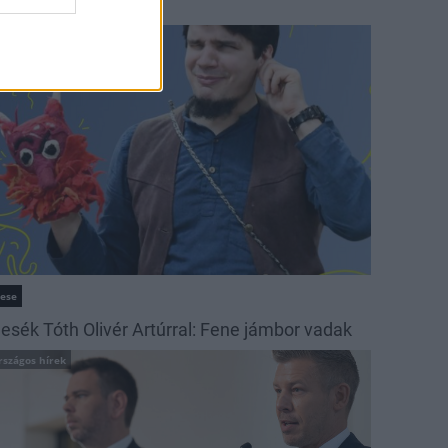
ehetséges tájak
ultúra
ese
esék Tóth Olivér Artúrral: Fene jámbor vadak
rszágos hírek