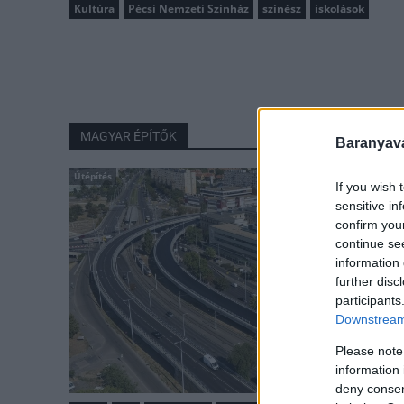
Kultúra
Pécsi Nemzeti Színház
színész
iskolások
MAGYAR ÉPÍTŐK
Baranyavá
Útépítés
If you wish 
sensitive in
confirm you
continue se
information 
further disc
participants
Downstream 
Please note
information 
deny consent