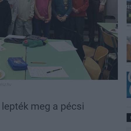
nsz.hu
i lepték meg a pécsi