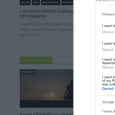
in below Go
HE-DO
BKK
KM Építő Kft.
Főmterv Mérnöki Tervező Zrt.
Látványos építési szakasz indult be a Flórián
Persona
téri felüljárón
A tartós nyári hőség jelentős kihívás elé állítja a KM
I want t
Építőt, ennek ellenére folyamatosan halad az
Opted 
aszfaltozás.
I want t
Opted 
I want 
AJÁNLJUK MÉG
Advertis
Opted 
Helyi hírek
Országos hírek
I want t
of my P
was col
Opted 
Google 
I want t
Amire többmillióan vártunk:
Kecskeméten i