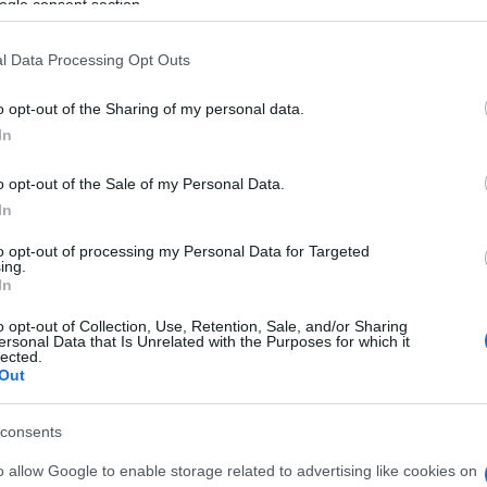
vezetéken múlt Bicske vízellátása
ogle consent section.
h
l Data Processing Opt Outs
O
Épített öröksége megújításával is
E
készül Mohács a csata ötszázadik
o opt-out of the Sharing of my personal data.
B
évfordulójára
In
E
v
m
o opt-out of the Sale of my Personal Data.
Z
In
to opt-out of processing my Personal Data for Targeted
ing.
In
O
Országos hírek
o opt-out of Collection, Use, Retention, Sale, and/or Sharing
ersonal Data that Is Unrelated with the Purposes for which it
lected.
Out
consents
o allow Google to enable storage related to advertising like cookies on
s szakirányú
A lakosságra is fontos szerep