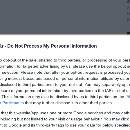
é
A
t
l
T
r -
Do Not Process My Personal Information
A
m
Paks II.: Mit jelent az 5. blokk új
to opt-out of the sale, sharing to third parties, or processing of your per
s
mérföldköve a felülvizsgálat
formation for targeted advertising by us, please use the below opt-out s
árnyékában?
é
r selection. Please note that after your opt-out request is processed y
h
eing interest-based ads based on personal information utilized by us or
disclosed to third parties prior to your opt-out. You may separately opt-
Elkészült a Liszt Ferenc repülőtér
losure of your personal information by third parties on the IAB’s list of
közelében lévő logisztikai bázis út-
z
. This information may also be disclosed by us to third parties on the
IA
és közműhálózatának fejlesztése
M
Participants
that may further disclose it to other third parties.
C
 that this website/app uses one or more Google services and may gath
a
including but not limited to your visit or usage behaviour. You may click 
ö
Látlelet a hazai víziközművekről?
 to Google and its third-party tags to use your data for below specifi
Egyetlen, fél évszázados
l