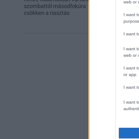
web or d
szombattól másodfokúra
továbbképzése
csökken a riasztás
Ferenc Egyet
I want t
purpose
I want 
I want t
web or d
I want t
or app.
I want t
I want t
authenti