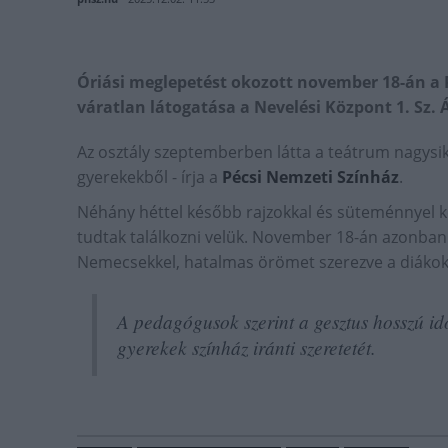
Óriási meglepetést okozott november 18-án a 
váratlan látogatása a Nevelési Központ 1. Sz. 
Az osztály szeptemberben látta a teátrum nagysike
gyerekekből - írja a
Pécsi Nemzeti Színház
.
Néhány héttel később rajzokkal és süteménnyel k
tudtak találkozni velük. November 18-án azonban 
Nemecsekkel, hatalmas örömet szerezve a diáko
A pedagógusok szerint a gesztus hosszú idő
gyerekek színház iránti szeretetét.