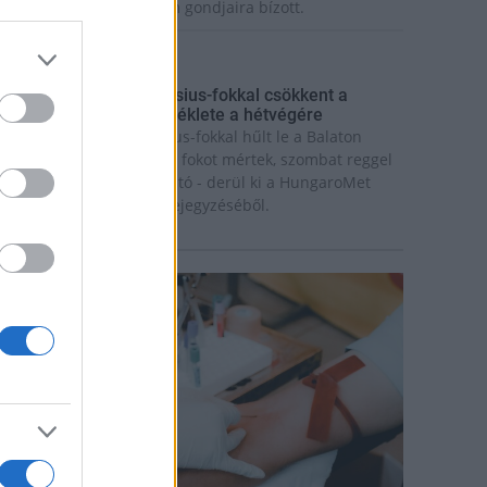
ázaspár a pécsi múzeum gondjaira bízott.
rszágos hírek
gy hét alatt közel 6 Celsius-fokkal csökkent a
alaton vizének hőmérséklete a hétvégére
gy hét alatt közel 6 Celsius-fokkal hűlt le a Balaton
ize: míg július 18-án 26,6 fokot mértek, szombat reggel
ár csak 20,8 fokos volt a tó - derül ki a HungaroMet
rt. szombati Facebook-bejegyzéséből.
rszágos hírek