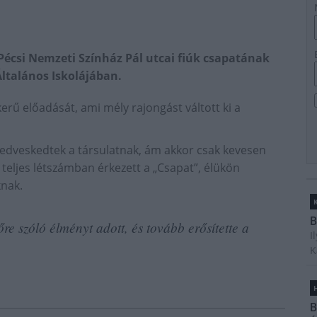
Pécsi Nemzeti Színház Pál utcai fiúk csapatának
Általános Iskolájában.
rű előadását, ami mély rajongást váltott ki a
edveskedtek a társulatnak, ám akkor csak kevesen
teljes létszámban érkezett a „Csapat”, élükön
knak.
B
re szóló élményt adott, és tovább erősítette a
I
K
H
B