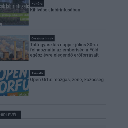
Kultúra
Kihívások labirintusában
Országos hírek
Túlfogyasztás napja - július 30-ra
felhasználta az emberiség a Föld
egész évre elegendő erőforrásait
Aktuális
Open Orfű: mozgás, zene, közösség
HÍRLEVÉL