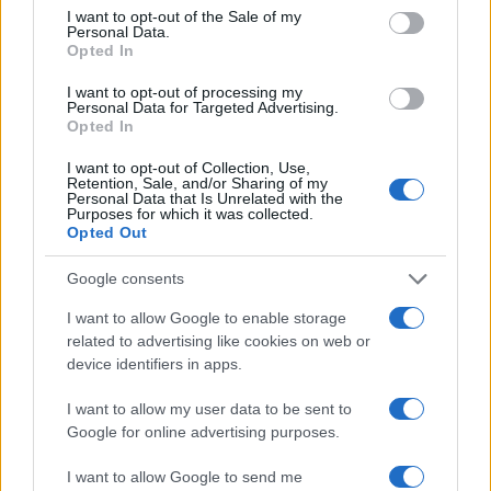
consent section.
I want to opt-out of the Sale of my
E-mail cím
Personal Data.
Opted In
I want to opt-out of processing my
Feliratkozom a hírlevélre és elfogadom az
adatvédelmi
Personal Data for Targeted Advertising.
szabályzatot!
Opted In
FELIRATKOZÁS
I want to opt-out of Collection, Use,
Retention, Sale, and/or Sharing of my
Personal Data that Is Unrelated with the
Purposes for which it was collected.
Opted Out
Aktuális
Google consents
Open Orfű: mozgás, zene, közösség
Augusztus első hétvégéjén (augusztus 1-2.) a Pécsi-tó partja
I want to allow Google to enable storage
megtelik élettel, sporttal és élményekkel!
related to advertising like cookies on web or
device identifiers in apps.
Kultúra
I want to allow my user data to be sent to
Brandnyúl mini disco
Google for online advertising purposes.
Ilyen még nem volt: most a gyerkőcök bulizhatnak a Káptalan
Kertben!
I want to allow Google to send me