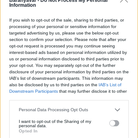
Baranyavár -
Do Not Process My Personal
Minden, amit a GED Afrika projektről
Information
tudni kell
If you wish to opt-out of the sale, sharing to third parties, or
Kultúra
processing of your personal or sensitive information for
Kihívások labirintusában
targeted advertising by us, please use the below opt-out
section to confirm your selection. Please note that after your
opt-out request is processed you may continue seeing
interest-based ads based on personal information utilized by
us or personal information disclosed to third parties prior to
Országos hírek
your opt-out. You may separately opt-out of the further
Túlfogyasztás napja - július 30-ra
disclosure of your personal information by third parties on the
felhasználta az emberiség a Föld egész
IAB’s list of downstream participants. This information may
évre elegendő erőforrásait
also be disclosed by us to third parties on the
IAB’s List of
Downstream Participants
that may further disclose it to other
third parties.
HÍRLEVÉL
Please note that this website/app uses one or more Google
Personal Data Processing Opt Outs
services and may gather and store information including but
not limited to your visit or usage behaviour. You may click to
I want to opt-out of the Sharing of my
Név
personal data.
grant or deny consent to Google and its third-party tags to
Opted In
use your data for below specified purposes in below Google