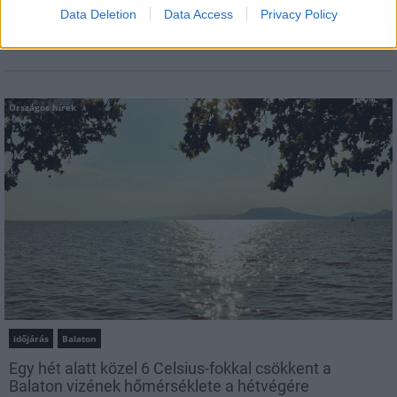
Data Deletion
Data Access
Privacy Policy
valamennyi alkotása, amelyet a Vasarely házaspár a pécsi
múzeum gondjaira bízott.
Országos hírek
időjárás
Balaton
Egy hét alatt közel 6 Celsius-fokkal csökkent a
Balaton vizének hőmérséklete a hétvégére