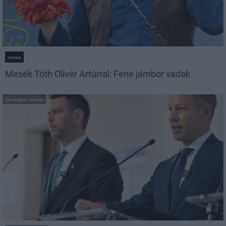
mese
Mesék Tóth Olivér Artúrral: Fene jámbor vadak
Országos hírek