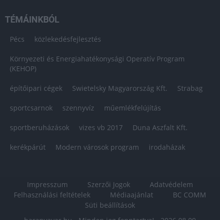
TÉMÁINKBÓL
Pécs
közlekedésfejlesztés
Környezeti és Energiahatékonysági Operatív Program
(KEHOP)
építőipari cégek
Swietelsky Magyarország Kft.
Strabag
sportcsarnok
szennyvíz
műemlékfelújítás
sportberuházások
vizes vb 2017
Duna Aszfalt Kft.
kerékpárút
Modern városok program
irodaházak
Impresszum
Szerzői Jogok
Adatvédelem
Felhasználási feltételek
Médiaajánlat
BC COMM
Süti beállítások