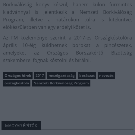
Borkiválóság könyv készül, hanem külön furmintos
kiadvánnyal is jelentkezik a Nemzeti Borkiválóság
Program, illetve a határokon túlra is kitekintve,
előkészületben van egy erdélyi kötet is.
Az FM közleménye szerint a 2017-es Országkóstolóra
április 10-éig küldhetnek borokat a pincészetek,
amelyeket az Országos Borszakértő Bizottság
szakemberei fognak kóstolni és bírálni.
Országos hírek
2017
mezőgazdaság
borászat
nevezés
országkóstoló
Nemzeti Borkiválóság Program
MAGYAR ÉPÍTŐK