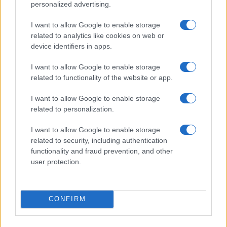
personalized advertising.
Helyi hírek
I want to allow Google to enable storage
Beindult az őszibarackszezon, szeptemberig élvezhetjük
related to analytics like cookies on web or
A világon évente mintegy 25 millió tonna őszibarack terem, Kína
device identifiers in apps.
- csaknem 17 millió tonnával - messze a legnagyobb termelő.
I want to allow Google to enable storage
related to functionality of the website or app.
Kultúra
Teliholdas Éjszakai Erdőfürdő
I want to allow Google to enable storage
A teliholdas erdőfürdő különleges lehetőség arra, hogy
related to personalization.
megtapasztald a természet egy másik arcát. Ahogy sötétedik, a
látásunk háttérbe húzódik, és a többi érzékszervünk egyre
I want to allow Google to enable storage
éberebbé válik. Felerősödnek a hangok, az illatok, a tapintás
related to security, including authentication
élménye.
functionality and fraud prevention, and other
user protection.
Kultúra
zínekben élt élet - Claire Vasarely életmű-kiállítása a
Múzeum Galériában
CONFIRM
Claire Vasarely, a magyar származású francia alkotóművész
életműve most először mutatkozik be önállóan
Magyarországon, és ugyancsak első ízben látható együtt