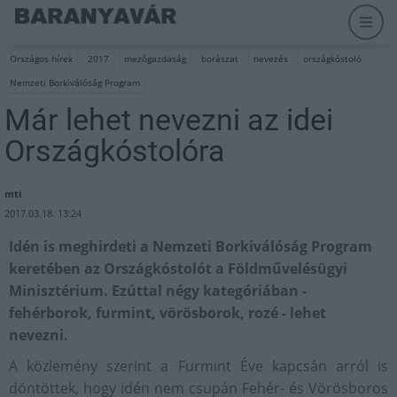
Országos hírek
2017
mezőgazdaság
borászat
nevezés
országkóstoló
Nemzeti Borkiválóság Program
Már lehet nevezni az idei
Országkóstolóra
mti
2017.03.18. 13:24
Idén is meghirdeti a Nemzeti Borkiválóság Program
keretében az Országkóstolót a Földművelésügyi
Minisztérium. Ezúttal négy kategóriában -
fehérborok, furmint, vörösborok, rozé - lehet
nevezni.
A közlemény szerint a Furmint Éve kapcsán arról is
döntöttek, hogy idén nem csupán Fehér- és Vörösboros