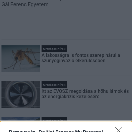
Gál Ferenc Egyetem
Országos hírek
A lakosságra is fontos szerep hárul a
szúnyoginvázió elkerülésében
Országos hírek
Itt az ÉVOSZ megoldása a hőhullámok és
az energiakrízis kezelésére
Országos hírek
Miért éri meg Afrikában utat építeni?