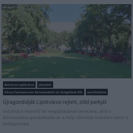
Mi épül?
Belváros-Lipótváros
játszótér
Város-Teampannon Kereskedelmi és Szolgáltató Kft.
parkfelújítás
Újragondolják Lipótváros rejtett, zöld parkját
Indulhat a Honvéd tér megújításának tervezése, ahol a
klímatudatos gondolkodás és a helyi identitás erősítése kerül a
középpontba.