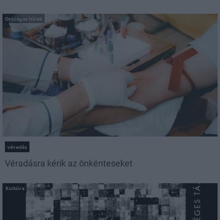
Országos hírek
véradás
Véradásra kérik az önkénteseket
Kultúra