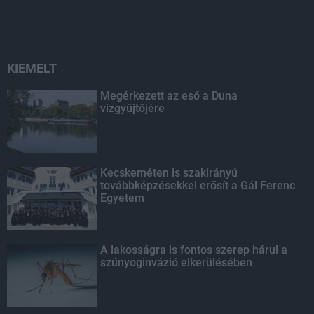
KIEMELT
Megérkezett az eső a Duna
vízgyűjtőjére
Kecskeméten is szakirányú
továbbképzésekkel erősít a Gál Ferenc
Egyetem
A lakosságra is fontos szerep hárul a
szúnyoginvázió elkerülésében