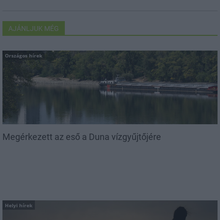
AJÁNLJUK MÉG
Országos hírek
Megérkezett az eső a Duna vízgyűjtőjére
Helyi hírek