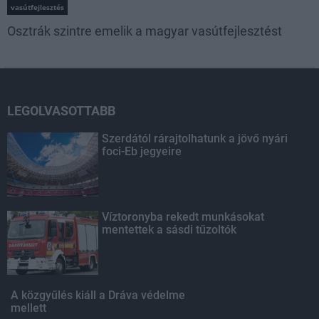
vasútfejlesztés
Osztrák szintre emelik a magyar vasútfejlesztést
LEGOLVASOTTABB
Szerdától rárajtolhatunk a jövő nyári
foci-Eb jegyeire
Víztoronyba rekedt munkásokat
mentettek a sásdi tűzoltók
A közgyűlés kiáll a Dráva védelme
mellett