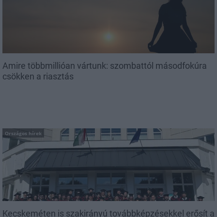
Amire többmillióan vártunk: szombattól másodfokúra
csökken a riasztás
Országos hírek
Kecskeméten is szakirányú továbbképzésekkel erősít a