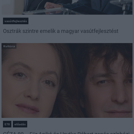
vasútfejlesztés
Osztrák szintre emelik a magyar vasútfejlesztést
Kultúra
E78
előadás