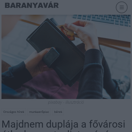
pixabay - illusztráció
Országos hírek
munkaerőpiac
bérek
Majdnem duplája a fővárosi