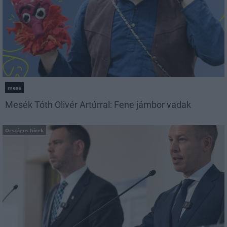
mese
Mesék Tóth Olivér Artúrral: Fene jámbor vadak
Országos hírek