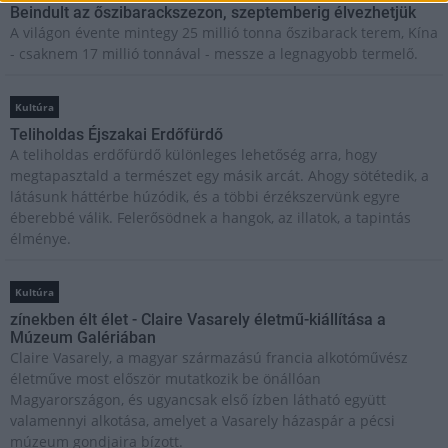
Beindult az őszibarackszezon, szeptemberig élvezhetjük
A világon évente mintegy 25 millió tonna őszibarack terem, Kína
- csaknem 17 millió tonnával - messze a legnagyobb termelő.
Kultúra
Teliholdas Éjszakai Erdőfürdő
A teliholdas erdőfürdő különleges lehetőség arra, hogy
megtapasztald a természet egy másik arcát. Ahogy sötétedik, a
látásunk háttérbe húzódik, és a többi érzékszervünk egyre
éberebbé válik. Felerősödnek a hangok, az illatok, a tapintás
élménye.
Kultúra
zínekben élt élet - Claire Vasarely életmű-kiállítása a
Múzeum Galériában
Claire Vasarely, a magyar származású francia alkotóművész
életműve most először mutatkozik be önállóan
Magyarországon, és ugyancsak első ízben látható együtt
valamennyi alkotása, amelyet a Vasarely házaspár a pécsi
múzeum gondjaira bízott.