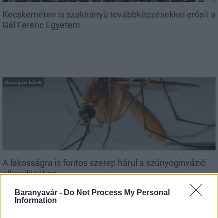
Kecskeméten is szakirányú továbbképzésekkel erősít a
Gál Ferenc Egyetem
Országos hírek
A lakosságra is fontos szerep hárul a szúnyoginvázió
elkerülésében
Baranyavár -
Do Not Process My Personal
Information