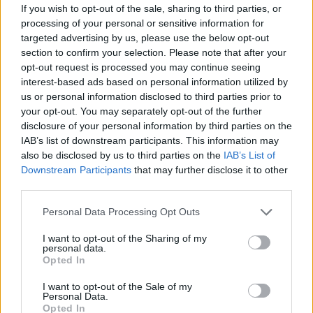
If you wish to opt-out of the sale, sharing to third parties, or
Országos hírek
processing of your personal or sensitive information for
targeted advertising by us, please use the below opt-out
section to confirm your selection. Please note that after your
opt-out request is processed you may continue seeing
interest-based ads based on personal information utilized by
us or personal information disclosed to third parties prior to
your opt-out. You may separately opt-out of the further
disclosure of your personal information by third parties on the
Itt az ÉVOSZ megoldása a hőhullámok és az
IAB’s list of downstream participants. This information may
energiakrízis kezelésére
also be disclosed by us to third parties on the
IAB’s List of
Downstream Participants
that may further disclose it to other
third parties.
Please note that this website/app uses one or more Google
Personal Data Processing Opt Outs
services and may gather and store information including but
not limited to your visit or usage behaviour. You may click to
I want to opt-out of the Sharing of my
personal data.
grant or deny consent to Google and its third-party tags to
Országos hírek
Opted In
use your data for below specified purposes in below Google
Miért éri meg Afrikában utat építeni?
Minden, amit a GED Afrika projektről
consent section.
I want to opt-out of the Sale of my
tudni kell
Personal Data.
Opted In