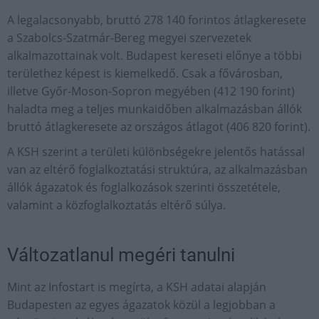
A legalacsonyabb, bruttó 278 140 forintos átlagkeresete
a Szabolcs-Szatmár-Bereg megyei szervezetek
alkalmazottainak volt. Budapest kereseti előnye a többi
területhez képest is kiemelkedő. Csak a fővárosban,
illetve Győr-Moson-Sopron megyében (412 190 forint)
haladta meg a teljes munkaidőben alkalmazásban állók
bruttó átlagkeresete az országos átlagot (406 820 forint).
A KSH szerint a területi különbségekre jelentős hatással
van az eltérő foglalkoztatási struktúra, az alkalmazásban
állók ágazatok és foglalkozások szerinti összetétele,
valamint a közfoglalkoztatás eltérő súlya.
Változatlanul megéri tanulni
Mint az Infostart is megírta, a KSH adatai alapján
Budapesten az egyes ágazatok közül a legjobban a