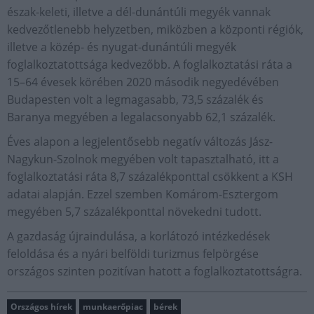
észak-keleti, illetve a dél-dunántúli megyék vannak
kedvezőtlenebb helyzetben, miközben a központi régiók,
illetve a közép- és nyugat-dunántúli megyék
foglalkoztatottsága kedvezőbb. A foglalkoztatási ráta a
15–64 évesek körében 2020 második negyedévében
Budapesten volt a legmagasabb, 73,5 százalék és
Baranya megyében a legalacsonyabb 62,1 százalék.
Éves alapon a legjelentősebb negatív változás Jász-
Nagykun-Szolnok megyében volt tapasztalható, itt a
foglalkoztatási ráta 8,7 százalékponttal csökkent a KSH
adatai alapján. Ezzel szemben Komárom-Esztergom
megyében 5,7 százalékponttal növekedni tudott.
A gazdaság újraindulása, a korlátozó intézkedések
feloldása és a nyári belföldi turizmus felpörgése
országos szinten pozitívan hatott a foglalkoztatottságra.
Országos hírek
munkaerőpiac
bérek