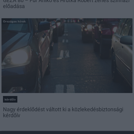
GÉZA 80 – Für Anikó és Hrutka Róbert zenés színházi
előadása
Országos hírek
kérdőív
Nagy érdeklődést váltott ki a közlekedésbiztonsági
kérdőív