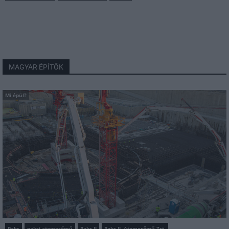
MAGYAR ÉPÍTŐK
Mi épül?
Paks
paksi atomerőmű
Paks II
Paks II. Atomerőmű Zrt.