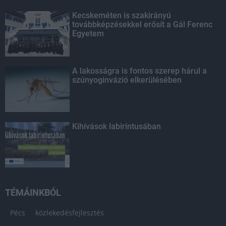
Kecskeméten is szakirányú
továbbképzésekkel erősít a Gál Ferenc
Egyetem
A lakosságra is fontos szerep hárul a
szúnyoginvázió elkerülésében
Kihívások labirintusában
TÉMÁINKBÓL
Pécs
közlekedésfejlesztés