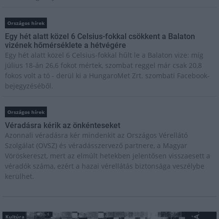
Országos hírek
Egy hét alatt közel 6 Celsius-fokkal csökkent a Balaton
vizének hőmérséklete a hétvégére
Egy hét alatt közel 6 Celsius-fokkal hűlt le a Balaton vize: míg
július 18-án 26,6 fokot mértek, szombat reggel már csak 20,8
fokos volt a tó - derül ki a HungaroMet Zrt. szombati Facebook-
bejegyzéséből.
Országos hírek
Véradásra kérik az önkénteseket
Azonnali véradásra kér mindenkit az Országos Vérellátó
Szolgálat (OVSZ) és véradásszervező partnere, a Magyar
Vöröskereszt, mert az elmúlt hetekben jelentősen visszaesett a
véradók száma, ezért a hazai vérellátás biztonsága veszélybe
kerülhet.
Kultúra