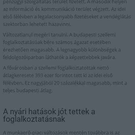
pénzügyi szolgáltatás terület fizetett. A második helyen
az információ és kommunikáció terület végzett. Az idei
első félévben a legalacsonyabb fizetéseket a vendéglátás
szektorban lehetett hazavinni.
Változatlanul megéri tanulni. A budapesti szellemi
foglalkoztatásúak bére számos ágazat esetében
érezhetően magasabb. A legnagyobb különbségek a
feldolgozóiparban láthatók a képzettebbek javára.
A fővárosban a szellemi foglalkoztatottak nettó
átlagkeresete 393 ezer forintot tett ki az idei első
félévben. Ez nagyjából 20 százalékkal magasabb, mint a
teljes budapesti átlag.
A nyári hatások jót tettek a
foglalkoztatásnak
A munkaerő-piaci változások mentén továbbra is az