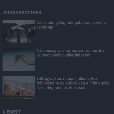
LEGOLVASOTTABB
Az év eddigi legmelegebb napja volt a
vasárnapi
A lakosságra is fontos szerep hárul a
szúnyoginvázió elkerülésében
Túlfogyasztás napja - július 30-ra
felhasználta az emberiség a Föld egész
évre elegendő erőforrásait
KIEMELT