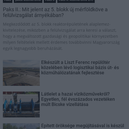
Paks II.: Mit jelent az 5. blokk új mérföldköve a
felülvizsgálat árnyékában?
Megkezdődött az 5. blokk reaktorépületének alaplemez-
kivitelezése, miközben a felülvizsgálat arra keresi a választ,
hogy a megváltozott gazdasági és geopolitikai környezetben
milyen feltételek mellett érdemes továbbvinni Magyarország
egyik legnagyobb beruházását.
Elkészült a Liszt Ferenc repülőtér
közelében lévő logisztikai bázis út- és
közműhálózatának fejlesztése
Látlelet a hazai víziközművekről?
Egyetlen, fél évszázados vezetéken
múlt Bicske vízellátása
Épített öröksége megújításával is készül