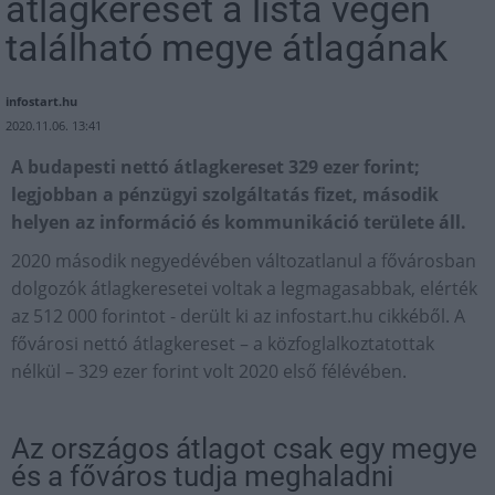
átlagkereset a lista végén
található megye átlagának
infostart.hu
2020.11.06. 13:41
A budapesti nettó átlagkereset 329 ezer forint;
legjobban a pénzügyi szolgáltatás fizet, második
helyen az információ és kommunikáció területe áll.
2020 második negyedévében változatlanul a fővárosban
dolgozók átlagkeresetei voltak a legmagasabbak, elérték
az 512 000 forintot - derült ki az infostart.hu cikkéből. A
fővárosi nettó átlagkereset – a közfoglalkoztatottak
nélkül – 329 ezer forint volt 2020 első félévében.
Az országos átlagot csak egy megye
és a főváros tudja meghaladni