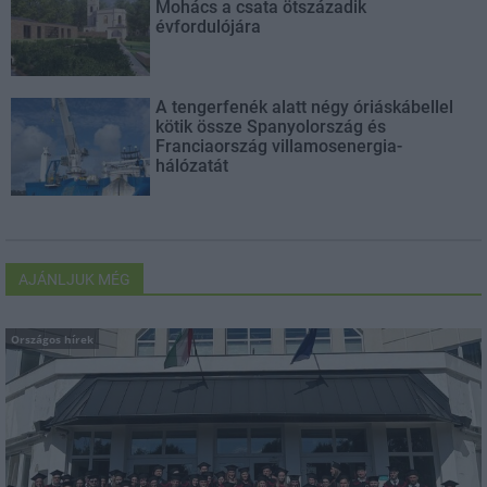
Mohács a csata ötszázadik
évfordulójára
A tengerfenék alatt négy óriáskábellel
kötik össze Spanyolország és
Franciaország villamosenergia-
hálózatát
AJÁNLJUK MÉG
Országos hírek