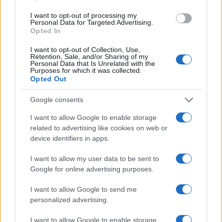
I want to opt-out of processing my
Kultúra
Personal Data for Targeted Advertising.
Kihívások labirintusában
Opted In
I want to opt-out of Collection, Use,
Retention, Sale, and/or Sharing of my
Personal Data that Is Unrelated with the
Purposes for which it was collected.
Opted Out
Országos hírek
Túlfogyasztás napja - július 30-ra
felhasználta az emberiség a Föld egész
Google consents
évre elegendő erőforrásait
I want to allow Google to enable storage
related to advertising like cookies on web or
device identifiers in apps.
Aktuális
Open Orfű: mozgás, zene, közösség
I want to allow my user data to be sent to
Google for online advertising purposes.
I want to allow Google to send me
personalized advertising.
Kultúra
Brandnyúl mini disco
I want to allow Google to enable storage