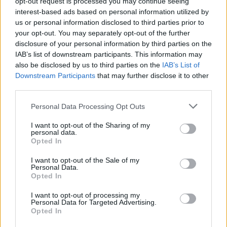
opt-out request is processed you may continue seeing
interest-based ads based on personal information utilized by
us or personal information disclosed to third parties prior to
your opt-out. You may separately opt-out of the further
disclosure of your personal information by third parties on the
IAB’s list of downstream participants. This information may
also be disclosed by us to third parties on the
IAB’s List of
Kecskeméten is szakirányú továbbképzésekkel erősít a
Downstream Participants
that may further disclose it to other
Gál Ferenc Egyetem
third parties.
Please note that this website/app uses one or more Google
Personal Data Processing Opt Outs
services and may gather and store information including but
not limited to your visit or usage behaviour. You may click to
I want to opt-out of the Sharing of my
personal data.
grant or deny consent to Google and its third-party tags to
Opted In
use your data for below specified purposes in below Google
consent section.
I want to opt-out of the Sale of my
Országos hírek
Personal Data.
A lakosságra is fontos szerep hárul a
Opted In
szúnyoginvázió elkerülésében
I want to opt-out of processing my
Personal Data for Targeted Advertising.
Opted In
Országos hírek