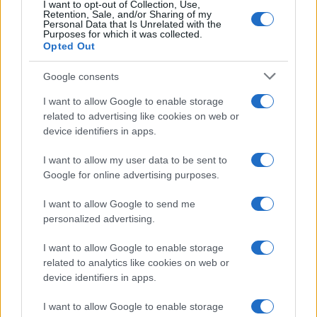
I want to opt-out of Collection, Use,
Itt az ÉVOSZ megoldása a hőhullámok és
Retention, Sale, and/or Sharing of my
az energiakrízis kezelésére
Personal Data that Is Unrelated with the
Purposes for which it was collected.
Opted Out
Google consents
Országos hírek
Miért éri meg Afrikában utat építeni?
I want to allow Google to enable storage
Minden, amit a GED Afrika projektről
related to advertising like cookies on web or
tudni kell
device identifiers in apps.
I want to allow my user data to be sent to
Kultúra
Google for online advertising purposes.
Kihívások labirintusában
I want to allow Google to send me
personalized advertising.
I want to allow Google to enable storage
Országos hírek
related to analytics like cookies on web or
Túlfogyasztás napja - július 30-ra
device identifiers in apps.
felhasználta az emberiség a Föld egész
évre elegendő erőforrásait
I want to allow Google to enable storage