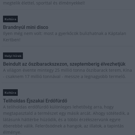
megtelik élettel, sporttal és élményekkel!
Kultúra
Brandnyúl mini disco
Ilyen még nem volt: most a gyerkőcök bulizhatnak a Káptalan
Kertben!
Helyi hírek
Beindult az őszibarackszezon, szeptemberig élvezhetjük
A világon évente mintegy 25 millió tonna őszibarack terem, Kína
- csaknem 17 millió tonnával - messze a legnagyobb termelő.
Kultúra
Teliholdas Éjszakai Erdőfürdő
A teliholdas erdőfürdő különleges lehetőség arra, hogy
megtapasztald a természet egy másik arcát. Ahogy sötétedik, a
látásunk háttérbe húzódik, és a többi érzékszervünk egyre
éberebbé válik. Felerősödnek a hangok, az illatok, a tapintás
élménye.