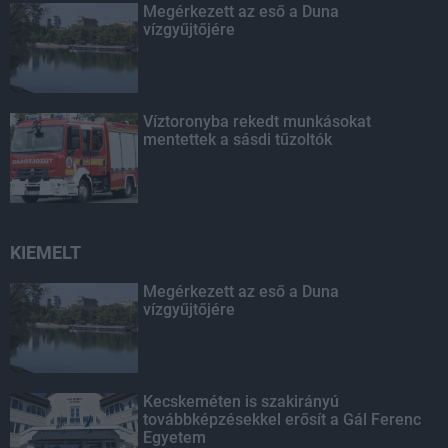
Megérkezett az eső a Duna
vízgyűjtőjére
Víztoronyba rekedt munkásokat
mentettek a sásdi tűzoltók
KIEMELT
Megérkezett az eső a Duna
vízgyűjtőjére
Kecskeméten is szakirányú
továbbképzésekkel erősít a Gál Ferenc
Egyetem