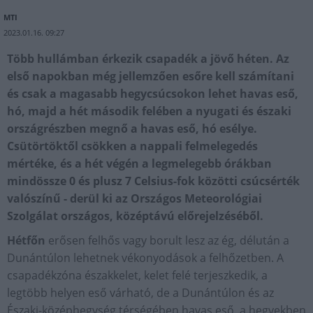
MTI
2023.01.16. 09:27
Több hullámban érkezik csapadék a jövő héten. Az
első napokban még jellemzően esőre kell számítani
és csak a magasabb hegycsúcsokon lehet havas eső,
hó, majd a hét második felében a nyugati és északi
országrészben megnő a havas eső, hó esélye.
Csütörtöktől csökken a nappali felmelegedés
mértéke, és a hét végén a legmelegebb órákban
mindössze 0 és plusz 7 Celsius-fok közötti csúcsérték
valószínű - derül ki az Országos Meteorológiai
Szolgálat országos, középtávú előrejelzéséből.
Hétfőn
erősen felhős vagy borult lesz az ég, délután a
Dunántúlon lehetnek vékonyodások a felhőzetben. A
csapadékzóna északkelet, kelet felé terjeszkedik, a
legtöbb helyen eső várható, de a Dunántúlon és az
Északi-középhegység térségében havas eső, a hegyekben