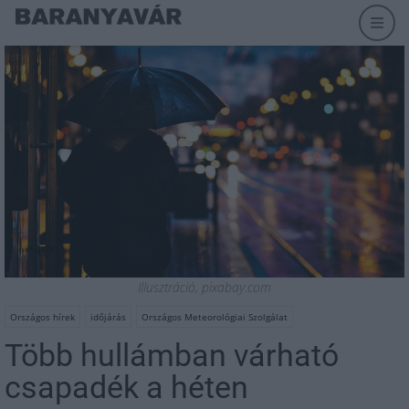
Illusztráció, pixabay.com
Országos hírek
időjárás
Országos Meteorológiai Szolgálat
Több hullámban várható
csapadék a héten