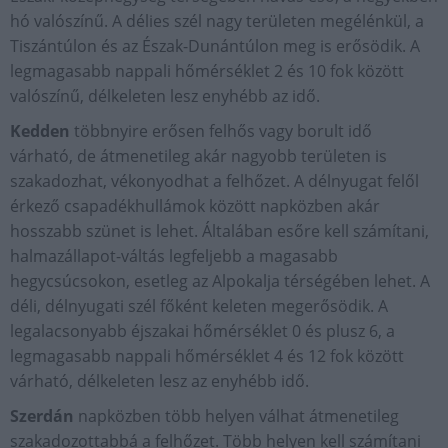
hó valószínű. A délies szél nagy területen megélénkül, a
Tiszántúlon és az Észak-Dunántúlon meg is erősödik. A
legmagasabb nappali hőmérséklet 2 és 10 fok között
valószínű, délkeleten lesz enyhébb az idő.
Kedden
többnyire erősen felhős vagy borult idő
várható, de átmenetileg akár nagyobb területen is
szakadozhat, vékonyodhat a felhőzet. A délnyugat felől
érkező csapadékhullámok között napközben akár
hosszabb szünet is lehet. Általában esőre kell számítani,
halmazállapot-váltás legfeljebb a magasabb
hegycsúcsokon, esetleg az Alpokalja térségében lehet. A
déli, délnyugati szél főként keleten megerősödik. A
legalacsonyabb éjszakai hőmérséklet 0 és plusz 6, a
legmagasabb nappali hőmérséklet 4 és 12 fok között
várható, délkeleten lesz az enyhébb idő.
Szerdán
napközben több helyen válhat átmenetileg
szakadozottabbá a felhőzet. Több helyen kell számítani