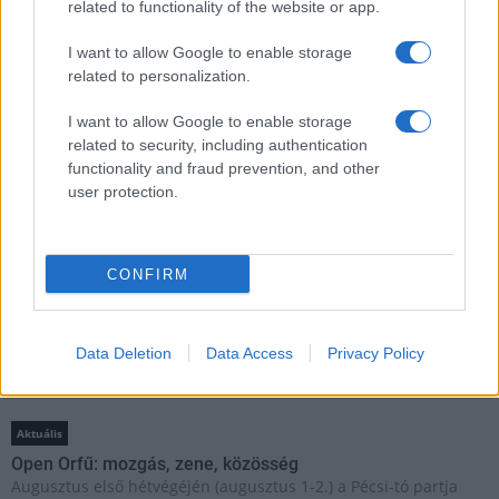
related to functionality of the website or app.
I want to allow Google to enable storage
HÍRLEVÉL
related to personalization.
I want to allow Google to enable storage
Név
related to security, including authentication
functionality and fraud prevention, and other
user protection.
E-mail cím
Feliratkozom a hírlevélre és elfogadom az
adatvédelmi
CONFIRM
szabályzatot!
FELIRATKOZÁS
Data Deletion
Data Access
Privacy Policy
Aktuális
Open Orfű: mozgás, zene, közösség
Augusztus első hétvégéjén (augusztus 1-2.) a Pécsi-tó partja