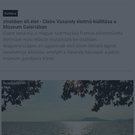
Kultúra
zínekben élt élet - Claire Vasarely életmű-kiállítása a
Múzeum Galériában
Claire Vasarely, a magyar származású francia alkotóművész
életműve most először mutatkozik be önállóan
Magyarországon, és ugyancsak első ízben látható együtt
valamennyi alkotása, amelyet a Vasarely házaspár a pécsi
múzeum gondjaira bízott.
Országos hírek