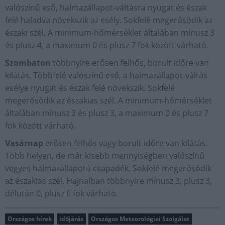
valószínű eső, halmazállapot-váltásra nyugat és észak
felé haladva növekszik az esély. Sokfelé megerősödik az
északi szél. A minimum-hőmérséklet általában mínusz 3
és plusz 4, a maximum 0 és plusz 7 fok között várható.
Szombaton
többnyire erősen felhős, borult időre van
kilátás. Többfelé valószínű eső, a halmazállapot-váltás
esélye nyugat és észak felé növekszik. Sokfelé
megerősödik az északias szél. A minimum-hőmérséklet
általában mínusz 3 és plusz 3, a maximum 0 és plusz 7
fok között várható.
Vasárnap
erősen felhős vagy borult időre van kilátás.
Több helyen, de már kisebb mennyiségben valószínű
vegyes halmazállapotú csapadék. Sokfelé megerősödik
az északias szél. Hajnalban többnyire mínusz 3, plusz 3,
délután 0, plusz 6 fok várható.
Országos hírek
időjárás
Országos Meteorológiai Szolgálat