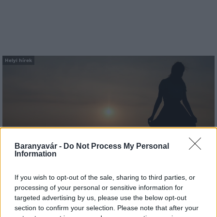
Helyi hírek
Amire többmillióan vártunk: szombattól másodfokúra
Baranyavár -
Do Not Process My Personal
csökken a riasztás
Information
If you wish to opt-out of the sale, sharing to third parties, or
processing of your personal or sensitive information for
targeted advertising by us, please use the below opt-out
section to confirm your selection. Please note that after your
Országos hírek