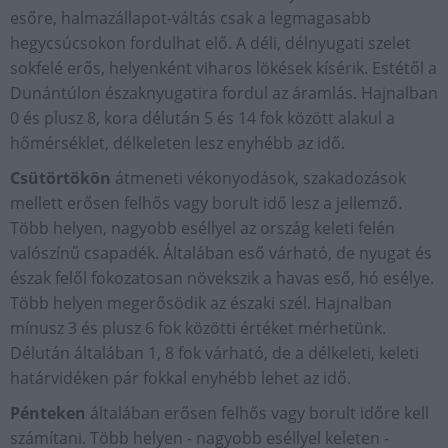
esőre, halmazállapot-váltás csak a legmagasabb
hegycsúcsokon fordulhat elő. A déli, délnyugati szelet
sokfelé erős, helyenként viharos lökések kísérik. Estétől a
Dunántúlon északnyugatira fordul az áramlás. Hajnalban
0 és plusz 8, kora délután 5 és 14 fok között alakul a
hőmérséklet, délkeleten lesz enyhébb az idő.
Csütörtökön
átmeneti vékonyodások, szakadozások
mellett erősen felhős vagy borult idő lesz a jellemző.
Több helyen, nagyobb eséllyel az ország keleti felén
valószínű csapadék. Általában eső várható, de nyugat és
észak felől fokozatosan növekszik a havas eső, hó esélye.
Több helyen megerősödik az északi szél. Hajnalban
mínusz 3 és plusz 6 fok közötti értéket mérhetünk.
Délután általában 1, 8 fok várható, de a délkeleti, keleti
határvidéken pár fokkal enyhébb lehet az idő.
Pénteken
általában erősen felhős vagy borult időre kell
számítani. Több helyen - nagyobb eséllyel keleten -