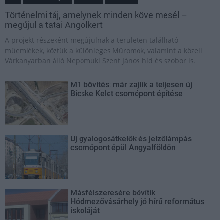
Történelmi táj, amelynek minden köve mesél –
megújul a tatai Angolkert
A projekt részeként megújulnak a területen található
műemlékek, köztük a különleges Műromok, valamint a közeli
Várkanyarban álló Nepomuki Szent János híd és szobor is.
M1 bővítés: már zajlik a teljesen új
Bicske Kelet csomópont építése
Új gyalogosátkelők és jelzőlámpás
csomópont épül Angyalföldön
Másfélszeresére bővítik
Hódmezővásárhely jó hírű református
iskoláját