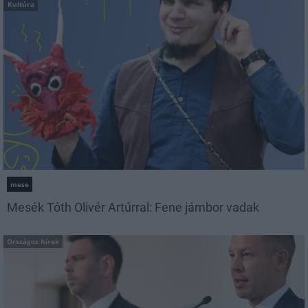
Kultúra
mese
Mesék Tóth Olivér Artúrral: Fene jámbor vadak
Országos hírek