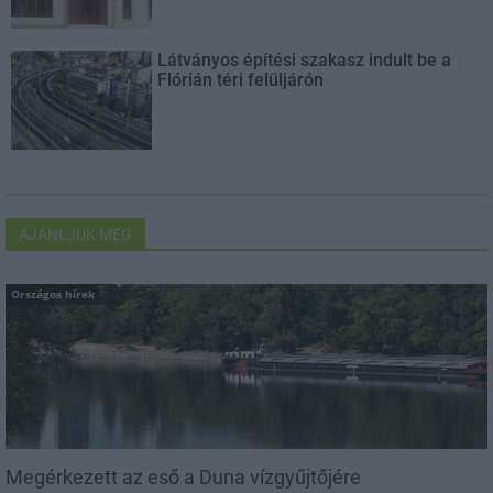
Látványos építési szakasz indult be a
Flórián téri felüljárón
AJÁNLJUK MÉG
Országos hírek
Megérkezett az eső a Duna vízgyűjtőjére