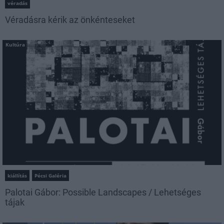
véradás
Véradásra kérik az önkénteseket
Kultúra
kiállítás
Pécsi Galéria
Palotai Gábor: Possible Landscapes / Lehetséges
tájak