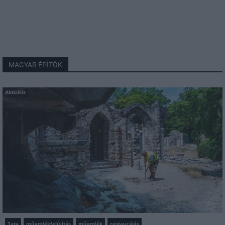
MAGYAR ÉPÍTŐK
Aktuális
Tata
műemlékfelújítás
műemlék
restaurálás