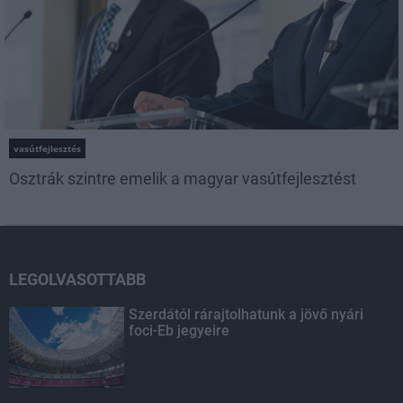
vasútfejlesztés
Osztrák szintre emelik a magyar vasútfejlesztést
LEGOLVASOTTABB
Szerdától rárajtolhatunk a jövő nyári
foci-Eb jegyeire