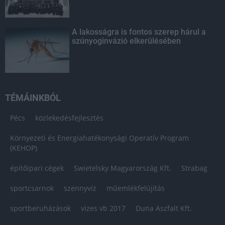
A lakosságra is fontos szerep hárul a
szúnyoginvázió elkerülésében
TÉMÁINKBÓL
Pécs
közlekedésfejlesztés
Környezeti és Energiahatékonysági Operatív Program
(KEHOP)
építőipari cégek
Swietelsky Magyarország Kft.
Strabag
sportcsarnok
szennyvíz
műemlékfelújítás
sportberuházások
vizes vb 2017
Duna Aszfalt Kft.