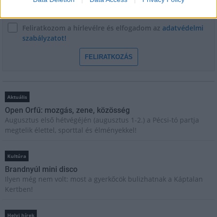
Feliratkozom a hírlevélre és elfogadom az
adatvédelmi
szabályzatot!
FELIRATKOZÁS
Aktuális
Open Orfű: mozgás, zene, közösség
Augusztus első hétvégéjén (augusztus 1-2.) a Pécsi-tó partja
megtelik élettel, sporttal és élményekkel!
Kultúra
Brandnyúl mini disco
Ilyen még nem volt: most a gyerkőcök bulizhatnak a Káptalan
Kertben!
Helyi hírek