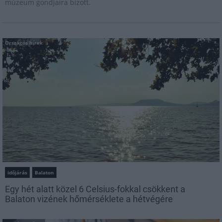
múzeum gondjaira bízott.
Országos hírek
időjárás
Balaton
Egy hét alatt közel 6 Celsius-fokkal csökkent a
Balaton vizének hőmérséklete a hétvégére