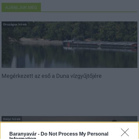
AJÁNLJUK MÉG
Országos hírek
Megérkezett az eső a Duna vízgyűjtőjére
Helyi hírek
Baranyavár -
Do Not Process My Personal
Information