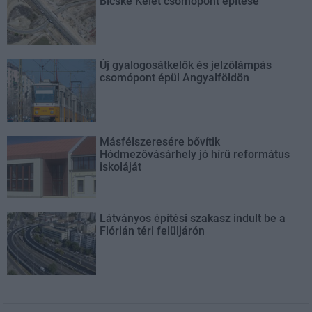
Bicske Kelet csomópont építése
Új gyalogosátkelők és jelzőlámpás
csomópont épül Angyalföldön
Másfélszeresére bővítik
Hódmezővásárhely jó hírű református
iskoláját
Látványos építési szakasz indult be a
Flórián téri felüljárón