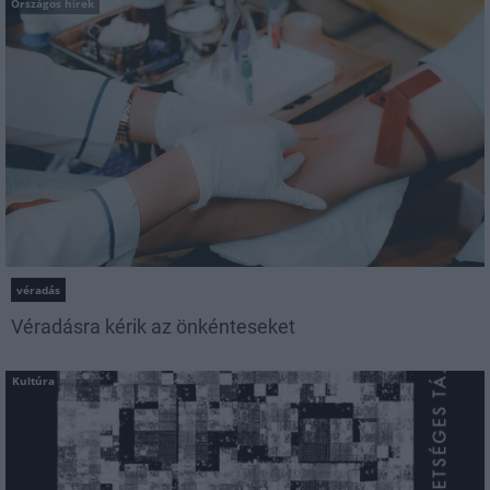
Országos hírek
véradás
Véradásra kérik az önkénteseket
Kultúra