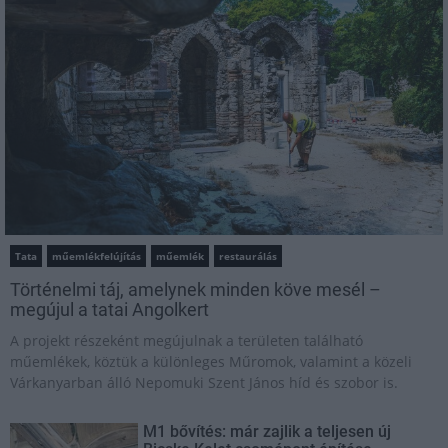
Tata
műemlékfelújítás
műemlék
restaurálás
Történelmi táj, amelynek minden köve mesél –
megújul a tatai Angolkert
A projekt részeként megújulnak a területen található
műemlékek, köztük a különleges Műromok, valamint a közeli
Várkanyarban álló Nepomuki Szent János híd és szobor is.
M1 bővítés: már zajlik a teljesen új