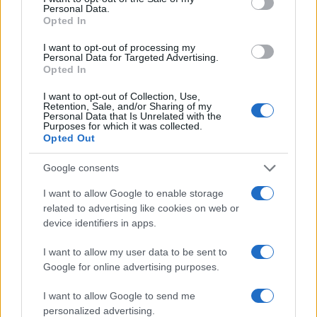
Personal Data.
Opted In
I want to opt-out of processing my
Personal Data for Targeted Advertising.
Opted In
Országos hírek
I want to opt-out of Collection, Use,
Retention, Sale, and/or Sharing of my
A lakosságra is fontos szerep hárul a
Personal Data that Is Unrelated with the
szúnyoginvázió elkerülésében
Purposes for which it was collected.
Opted Out
Google consents
Országos hírek
I want to allow Google to enable storage
Itt az ÉVOSZ megoldása a hőhullámok és
az energiakrízis kezelésére
related to advertising like cookies on web or
device identifiers in apps.
I want to allow my user data to be sent to
Országos hírek
Google for online advertising purposes.
Miért éri meg Afrikában utat építeni?
Minden, amit a GED Afrika projektről
I want to allow Google to send me
tudni kell
personalized advertising.