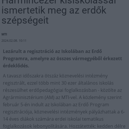
Harmincezer kisiskolással
ismertetik meg az erdők
szépségeit
MTI
2024.02.08. 10:11
Lezárult a regisztráció az Iskolában az Erdő
Programra, amelyre az összes vármegyéből érkezett
érdeklődés.
A tavaszi időszakra ötszáz köznevelési intézmény
regisztrált, ezzel több mint 30 ezer általános iskolás
részesülhet erdőpedagógiai foglalkozásban - közölte az
Agrárminisztérium (AM) az MTI-vel. A közlemény szerint
február 5-én indult az Iskolában az Erdő Program
regisztrációja, köznevelési intézmények pályázhattak a 6-
14 éves diákok számára erdei iskolai tematikus
foglalkozások lebonyolítására. Hozzátették: kedden délre