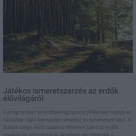
Játékos ismeretszerzés az erdők
élővilágáról
A programban az erdőpedagógusok játékosan segítik az
iskolában zajló környezeti nevelést és ismeretszerzést. A
diákok széles körű tudásra tehetnek szert az erdők
növény- és állatvilágáról, közelebb kerülhetnek a