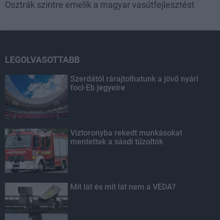
Osztrák szintre emelik a magyar vasútfejlesztést
LEGOLVASOTTABB
Szerdától rárajtolhatunk a jövő nyári
foci-Eb jegyeire
Víztoronyba rekedt munkásokat
mentettek a sásdi tűzoltók
Mit lát és mit lát nem a VÉDA?