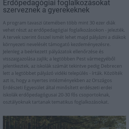
Erdőpedagógiai foglalkozásokat
szerveznek a gyerekeknek
A program tavaszi ütemében több mint 30 ezer diák
vehet részt az erdőpedagógiai foglalkozásokon - jelezték.
A tervek szerint ősszel ismét lehet majd pályázni a diákok
környezeti nevelését támogató kezdeményezésre.
Jelenleg a beérkezett pályázatok ellenőrzése és
visszaigazolása zajlik; a legtöbben Pest vármegyéből
jelentkeztek, az iskolák számát tekintve pedig Debrecen
lett a legtöbbet pályázó vidéki település - írták. Közölték
azt is, hogy a nyertes intézményekben az Országos
Erdészeti Egyesület által minősített erdészeti erdei
iskolák erdőpedagógusai 20-30 fős csoportoknak,
osztályoknak tartanak tematikus foglalkozásokat.