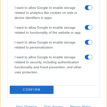
I want to allow Google to enable storage
Kultúra
related to analytics like cookies on web or
Kihívások labirintusában
device identifiers in apps.
I want to allow Google to enable storage
related to functionality of the website or app.
Országos hírek
I want to allow Google to enable storage
Túlfogyasztás napja - július 30-ra
related to personalization.
felhasználta az emberiség a Föld egész
évre elegendő erőforrásait
I want to allow Google to enable storage
related to security, including authentication
functionality and fraud prevention, and other
user protection.
HÍRLEVÉL
Név
CONFIRM
E-mail cím
Data Deletion
Data Access
Privacy Policy