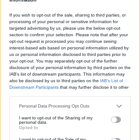
If you wish to opt-out of the sale, sharing to third parties, or
processing of your personal or sensitive information for
targeted advertising by us, please use the below opt-out
Amire többmillióan vártunk: szombattól másodfokúra
section to confirm your selection. Please note that after your
csökken a riasztás
opt-out request is processed you may continue seeing
interest-based ads based on personal information utilized by
us or personal information disclosed to third parties prior to
your opt-out. You may separately opt-out of the further
disclosure of your personal information by third parties on the
IAB’s list of downstream participants. This information may
Országos hírek
also be disclosed by us to third parties on the
IAB’s List of
Downstream Participants
that may further disclose it to other
third parties.
Please note that this website/app uses one or more Google
Personal Data Processing Opt Outs
services and may gather and store information including but
not limited to your visit or usage behaviour. You may click to
I want to opt-out of the Sharing of my
personal data.
grant or deny consent to Google and its third-party tags to
Kecskeméten is szakirányú továbbképzésekkel erősít a
Opted In
use your data for below specified purposes in below Google
Gál Ferenc Egyetem
consent section.
I want to opt-out of the Sale of my