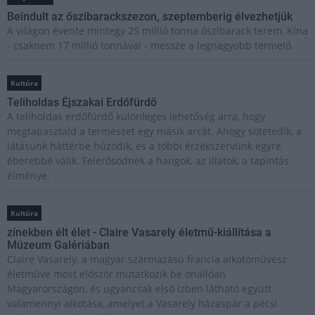
Beindult az őszibarackszezon, szeptemberig élvezhetjük
A világon évente mintegy 25 millió tonna őszibarack terem, Kína
- csaknem 17 millió tonnával - messze a legnagyobb termelő.
Kultúra
Teliholdas Éjszakai Erdőfürdő
A teliholdas erdőfürdő különleges lehetőség arra, hogy
megtapasztald a természet egy másik arcát. Ahogy sötétedik, a
látásunk háttérbe húzódik, és a többi érzékszervünk egyre
éberebbé válik. Felerősödnek a hangok, az illatok, a tapintás
élménye.
Kultúra
zínekben élt élet - Claire Vasarely életmű-kiállítása a
Múzeum Galériában
Claire Vasarely, a magyar származású francia alkotóművész
életműve most először mutatkozik be önállóan
Magyarországon, és ugyancsak első ízben látható együtt
valamennyi alkotása, amelyet a Vasarely házaspár a pécsi