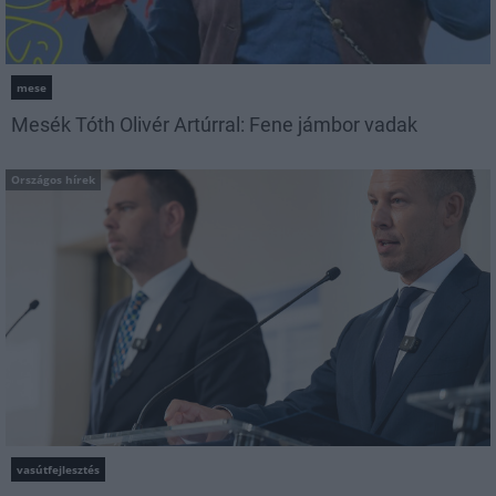
mese
Mesék Tóth Olivér Artúrral: Fene jámbor vadak
Országos hírek
vasútfejlesztés