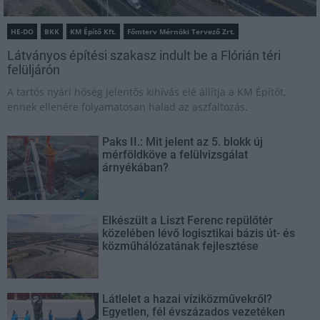
HE-DO
BKK
KM Építő Kft.
Főmterv Mérnöki Tervező Zrt.
Látványos építési szakasz indult be a Flórián téri
felüljárón
A tartós nyári hőség jelentős kihívás elé állítja a KM Építőt,
ennek ellenére folyamatosan halad az aszfaltozás.
Paks II.: Mit jelent az 5. blokk új
mérföldköve a felülvizsgálat
árnyékában?
Elkészült a Liszt Ferenc repülőtér
közelében lévő logisztikai bázis út- és
közműhálózatának fejlesztése
Látlelet a hazai víziközművekről?
Egyetlen, fél évszázados vezetéken