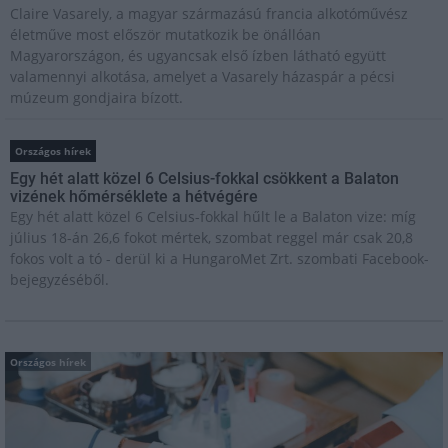
Claire Vasarely, a magyar származású francia alkotóművész
életműve most először mutatkozik be önállóan
Magyarországon, és ugyancsak első ízben látható együtt
valamennyi alkotása, amelyet a Vasarely házaspár a pécsi
múzeum gondjaira bízott.
Országos hírek
Egy hét alatt közel 6 Celsius-fokkal csökkent a Balaton
vizének hőmérséklete a hétvégére
Egy hét alatt közel 6 Celsius-fokkal hűlt le a Balaton vize: míg
július 18-án 26,6 fokot mértek, szombat reggel már csak 20,8
fokos volt a tó - derül ki a HungaroMet Zrt. szombati Facebook-
bejegyzéséből.
Országos hírek