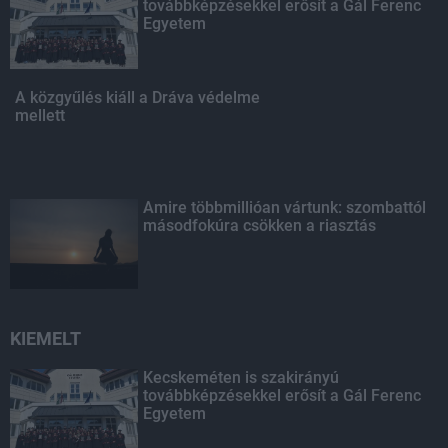
továbbképzésekkel erősít a Gál Ferenc
Egyetem
A közgyűlés kiáll a Dráva védelme
mellett
Amire többmillióan vártunk: szombattól
másodfokúra csökken a riasztás
KIEMELT
Kecskeméten is szakirányú
továbbképzésekkel erősít a Gál Ferenc
Egyetem