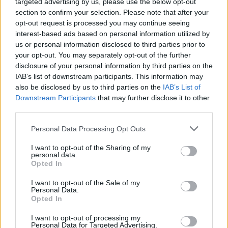
targeted advertising by us, please use the below opt-out
Országos hírek
section to confirm your selection. Please note that after your
Miért éri meg Afrikában utat építeni?
opt-out request is processed you may continue seeing
Minden, amit a GED Afrika projektről
interest-based ads based on personal information utilized by
tudni kell
us or personal information disclosed to third parties prior to
your opt-out. You may separately opt-out of the further
disclosure of your personal information by third parties on the
Kultúra
IAB’s list of downstream participants. This information may
Kihívások labirintusában
also be disclosed by us to third parties on the
IAB’s List of
Downstream Participants
that may further disclose it to other
third parties.
Please note that this website/app uses one or more Google
Personal Data Processing Opt Outs
Országos hírek
services and may gather and store information including but
Túlfogyasztás napja - július 30-ra
not limited to your visit or usage behaviour. You may click to
I want to opt-out of the Sharing of my
felhasználta az emberiség a Föld egész
personal data.
grant or deny consent to Google and its third-party tags to
Opted In
évre elegendő erőforrásait
use your data for below specified purposes in below Google
consent section.
I want to opt-out of the Sale of my
Personal Data.
Aktuális
Opted In
Open Orfű: mozgás, zene, közösség
I want to opt-out of processing my
Personal Data for Targeted Advertising.