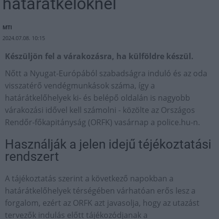
határátkelőknél
MTI
2024.07.08. 10:15
Készüljön fel a várakozásra, ha külföldre készül.
Nőtt a Nyugat-Európából szabadságra induló és az oda
visszatérő vendégmunkások száma, így a
határátkelőhelyek ki- és belépő oldalán is nagyobb
várakozási idővel kell számolni - közölte az Országos
Rendőr-főkapitányság (ORFK) vasárnap a police.hu-n.
Használják a jelen idejű téjékoztatási
rendszert
A tájékoztatás szerint a következő napokban a
határátkelőhelyek térségében várhatóan erős lesz a
forgalom, ezért az ORFK azt javasolja, hogy az utazást
tervezők indulás előtt tájékozódjanak a