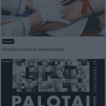
véradás
Véradásra kérik az önkénteseket
Kultúra