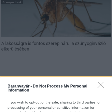
Országos hírek
A lakosságra is fontos szerep hárul a szúnyoginvázió
elkerülésében
Baranyavár -
Do Not Process My Personal
Országos hírek
Information
Itt az ÉVOSZ megoldása a hőhullámok és
az energiakrízis kezelésére
If you wish to opt-out of the sale, sharing to third parties, or
processing of your personal or sensitive information for