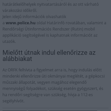
határátkelőhelyek nyitvatartásáról és az ott várható
várakozási időkről.
Jelen idejű információk olvashatók
a
www.police.hu
oldal Határinfó rovatában, valamint a
Rendőrségi Útinformációs Rendszer (Rutin) mobil
applikáció segítségével is kaphatnak információt az
utazók.
Mielőtt útnak indul ellenőrizze az
alábbiakat
Az ORFK felhívta a figyelmet arra is, hogy indulás előtt
mindenki ellenőrizze úti okmányai meglétét, a gépkocsi
műszaki állapotát, vegyen magához elegendő
mennyiségű folyadékot, szükség esetén gyógyszert, és
ha rendőri segítségre van szükség, hívja a 112-es
segélyhívót.