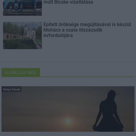
múlt Bicske vízellátása
Épített öröksége megújításával is készül
Mohács a csata ötszázadik
évfordulójára
AJÁNLJUK MÉG
Helyi hírek