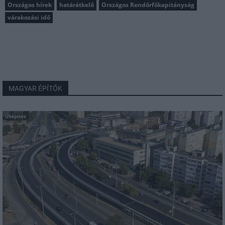
Országos hírek
határátkelő
Országos Rendőrfőkapitányság
várakozási idő
MAGYAR ÉPÍTŐK
Útépítés