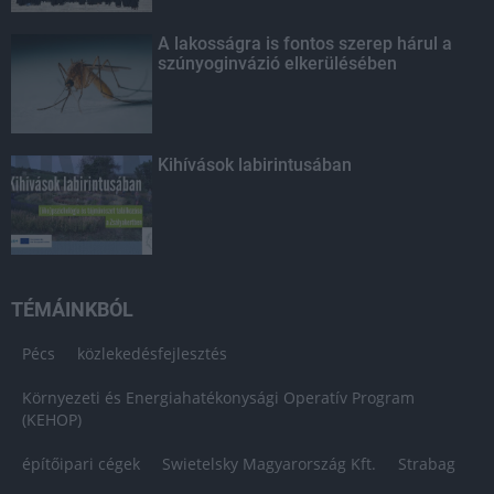
A lakosságra is fontos szerep hárul a
szúnyoginvázió elkerülésében
Kihívások labirintusában
TÉMÁINKBÓL
Pécs
közlekedésfejlesztés
Környezeti és Energiahatékonysági Operatív Program
(KEHOP)
építőipari cégek
Swietelsky Magyarország Kft.
Strabag