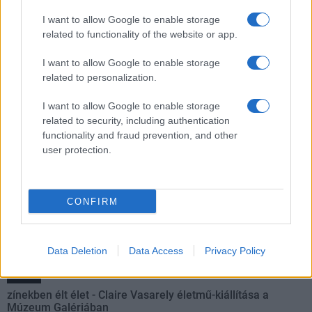
Ilyen még nem volt: most a gyerkőcök bulizhatnak a Káptalan
I want to allow Google to enable storage
Kertben!
related to functionality of the website or app.
I want to allow Google to enable storage
Helyi hírek
related to personalization.
Beindult az őszibarackszezon, szeptemberig élvezhetjük
A világon évente mintegy 25 millió tonna őszibarack terem, Kína
I want to allow Google to enable storage
- csaknem 17 millió tonnával - messze a legnagyobb termelő.
related to security, including authentication
functionality and fraud prevention, and other
Kultúra
user protection.
Teliholdas Éjszakai Erdőfürdő
A teliholdas erdőfürdő különleges lehetőség arra, hogy
megtapasztald a természet egy másik arcát. Ahogy sötétedik, a
CONFIRM
látásunk háttérbe húzódik, és a többi érzékszervünk egyre
éberebbé válik. Felerősödnek a hangok, az illatok, a tapintás
élménye.
Data Deletion
Data Access
Privacy Policy
Kultúra
zínekben élt élet - Claire Vasarely életmű-kiállítása a
Múzeum Galériában