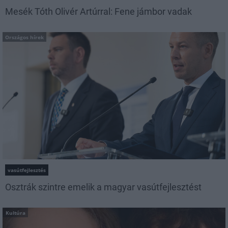
Mesék Tóth Olivér Artúrral: Fene jámbor vadak
Országos hírek
vasútfejlesztés
Osztrák szintre emelik a magyar vasútfejlesztést
Kultúra