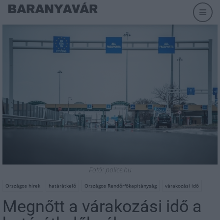
Fotó: police.hu
Országos hírek
határátkelő
Országos Rendőrfőkapitányság
várakozási idő
Megnőtt a várakozási idő a