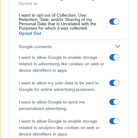
Opted In
I want to opt-out of Collection, Use,
Retention, Sale, and/or Sharing of my
Personal Data that Is Unrelated with the
HÍRLEVÉL
Purposes for which it was collected.
Opted Out
Név
Google consents
I want to allow Google to enable storage
E-mail cím
related to advertising like cookies on web or
device identifiers in apps.
I want to allow my user data to be sent to
Feliratkozom a hírlevélre és elfogadom az
adatvédelmi
Google for online advertising purposes.
szabályzatot!
I want to allow Google to send me
FELIRATKOZÁS
personalized advertising.
I want to allow Google to enable storage
related to analytics like cookies on web or
Kultúra
device identifiers in apps.
Brandnyúl mini disco