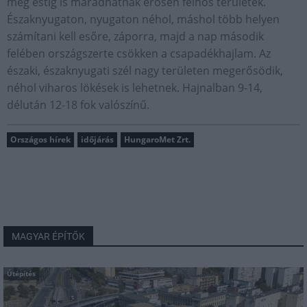
még estig is maradhatnak erősen felhős területek.
Északnyugaton, nyugaton néhol, máshol több helyen
számítani kell esőre, záporra, majd a nap második
felében országszerte csökken a csapadékhajlam. Az
északi, északnyugati szél nagy területen megerősödik,
néhol viharos lökések is lehetnek. Hajnalban 9-14,
délután 12-18 fok valószínű.
Országos hírek
időjárás
HungaroMet Zrt.
MAGYAR ÉPÍTŐK
Útépítés