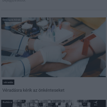
bejegyzéséből.
Országos hírek
véradás
Véradásra kérik az önkénteseket
Kultúra