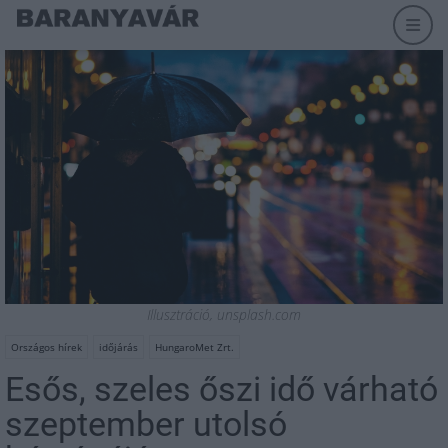
Illusztráció, unsplash.com
Országos hírek
időjárás
HungaroMet Zrt.
Esős, szeles őszi idő várható
szeptember utolsó