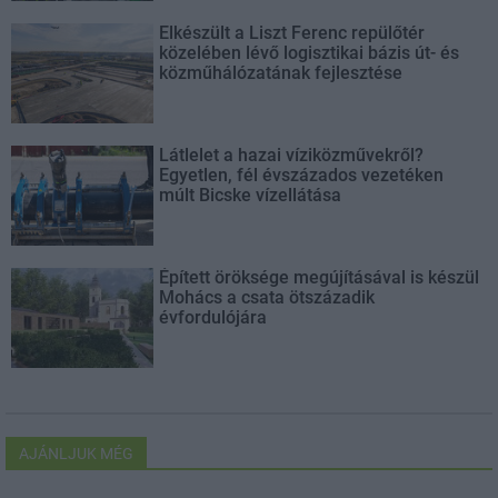
Elkészült a Liszt Ferenc repülőtér
közelében lévő logisztikai bázis út- és
közműhálózatának fejlesztése
Látlelet a hazai víziközművekről?
Egyetlen, fél évszázados vezetéken
múlt Bicske vízellátása
Épített öröksége megújításával is készül
Mohács a csata ötszázadik
évfordulójára
AJÁNLJUK MÉG