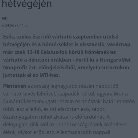
hétvégéjén
MTI
2024.09.27. 11:55
Esős, szeles őszi idő várható szeptember utolsó
hétvégéjén és a hőmérséklet is visszaesik, vasárnap
már csak 12-18 Celsius-fok körüli hőmérséklet
várható a délutáni órákban - derül ki a HungaroMet
Nonprofit Zrt. előrejelzéséből, amelyet csütörtökön
juttattak el az MTI-hez.
Pénteken
az ország legnagyobb részén napos idő
várható kevés felhővel, csapadék nélkül, ugyanakkor a
Dunántúl északnyugati részein és az északi határ mentén
több lesz a felhő, és ott elszórtan eső, zápor,
északnyugaton néhol zivatar is előfordulhat. A
délnyugati, déli szél az utóbbi országrészek kivételével
élénk, olykor erős lesz. A legmagasabb nappali