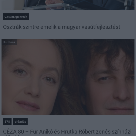
vasútfejlesztés
Osztrák szintre emelik a magyar vasútfejlesztést
Kultúra
E78
előadás
GÉZA 80 – Für Anikó és Hrutka Róbert zenés színházi