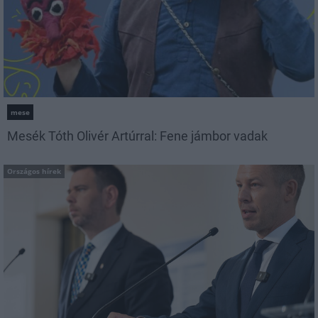
mese
Mesék Tóth Olivér Artúrral: Fene jámbor vadak
Országos hírek