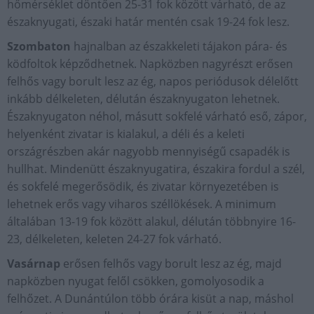
hőmérséklet döntően 25-31 fok között várható, de az
északnyugati, északi határ mentén csak 19-24 fok lesz.
Szombaton
hajnalban az északkeleti tájakon pára- és
ködfoltok képződhetnek. Napközben nagyrészt erősen
felhős vagy borult lesz az ég, napos periódusok délelőtt
inkább délkeleten, délután északnyugaton lehetnek.
Északnyugaton néhol, másutt sokfelé várható eső, zápor,
helyenként zivatar is kialakul, a déli és a keleti
országrészben akár nagyobb mennyiségű csapadék is
hullhat. Mindenütt északnyugatira, északira fordul a szél,
és sokfelé megerősödik, és zivatar környezetében is
lehetnek erős vagy viharos széllökések. A minimum
általában 13-19 fok között alakul, délután többnyire 16-
23, délkeleten, keleten 24-27 fok várható.
Vasárnap
erősen felhős vagy borult lesz az ég, majd
napközben nyugat felől csökken, gomolyosodik a
felhőzet. A Dunántúlon több órára kisüt a nap, máshol