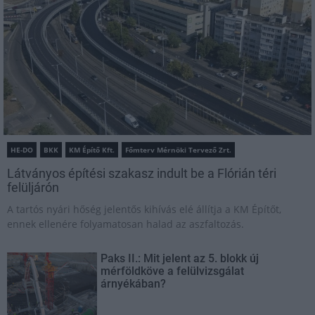
HE-DO
BKK
KM Építő Kft.
Főmterv Mérnöki Tervező Zrt.
Látványos építési szakasz indult be a Flórián téri
felüljárón
A tartós nyári hőség jelentős kihívás elé állítja a KM Építőt,
ennek ellenére folyamatosan halad az aszfaltozás.
Paks II.: Mit jelent az 5. blokk új
mérföldköve a felülvizsgálat
árnyékában?