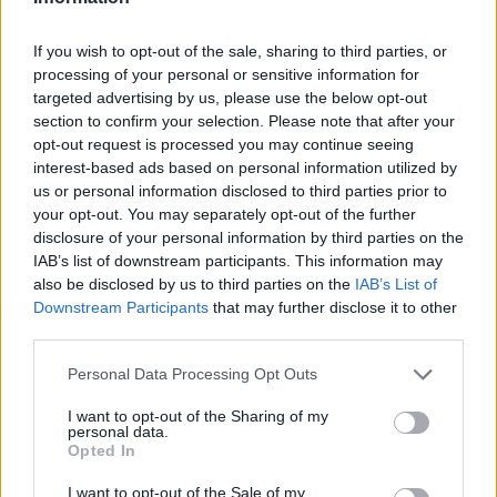
If you wish to opt-out of the sale, sharing to third parties, or
processing of your personal or sensitive information for
Országos hírek
targeted advertising by us, please use the below opt-out
Itt az ÉVOSZ megoldása a hőhullámok és
az energiakrízis kezelésére
section to confirm your selection. Please note that after your
opt-out request is processed you may continue seeing
interest-based ads based on personal information utilized by
us or personal information disclosed to third parties prior to
Országos hírek
your opt-out. You may separately opt-out of the further
Miért éri meg Afrikában utat építeni?
disclosure of your personal information by third parties on the
Minden, amit a GED Afrika projektről
IAB’s list of downstream participants. This information may
tudni kell
also be disclosed by us to third parties on the
IAB’s List of
Downstream Participants
that may further disclose it to other
third parties.
Kultúra
Kihívások labirintusában
Please note that this website/app uses one or more Google
Personal Data Processing Opt Outs
services and may gather and store information including but
not limited to your visit or usage behaviour. You may click to
I want to opt-out of the Sharing of my
personal data.
grant or deny consent to Google and its third-party tags to
Opted In
use your data for below specified purposes in below Google
Országos hírek
consent section.
I want to opt-out of the Sale of my