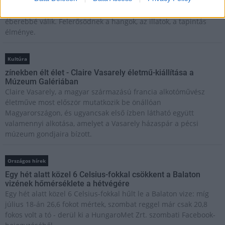
megtapasztald a természet egy másik arcát. Ahogy sötétedik, a
látásunk háttérbe húzódik, és a többi érzékszervünk egyre
éberebbé válik. Felerősödnek a hangok, az illatok, a tapintás
élménye.
Kultúra
zínekben élt élet - Claire Vasarely életmű-kiállítása a
Múzeum Galériában
Claire Vasarely, a magyar származású francia alkotóművész
életműve most először mutatkozik be önállóan
Magyarországon, és ugyancsak első ízben látható együtt
valamennyi alkotása, amelyet a Vasarely házaspár a pécsi
múzeum gondjaira bízott.
Országos hírek
Egy hét alatt közel 6 Celsius-fokkal csökkent a Balaton
vizének hőmérséklete a hétvégére
Egy hét alatt közel 6 Celsius-fokkal hűlt le a Balaton vize: míg
július 18-án 26,6 fokot mértek, szombat reggel már csak 20,8
fokos volt a tó - derül ki a HungaroMet Zrt. szombati Facebook-