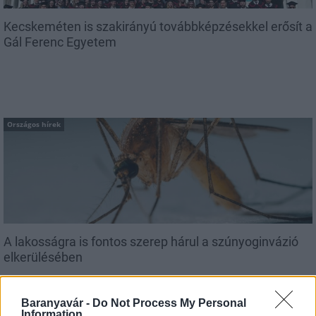
Kecskeméten is szakirányú továbbképzésekkel erősít a
Gál Ferenc Egyetem
Országos hírek
A lakosságra is fontos szerep hárul a szúnyoginvázió
elkerülésében
Baranyavár -
Do Not Process My Personal
Information