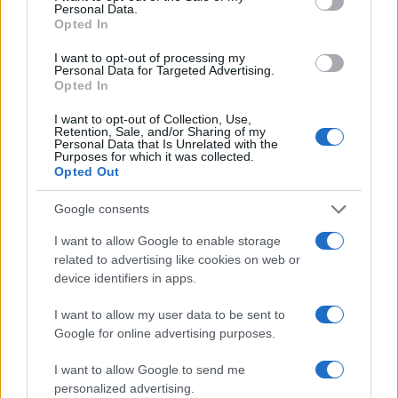
Túlfogyasztás napja - július 30-ra
Personal Data.
felhasználta az emberiség a Föld egész
Opted In
évre elegendő erőforrásait
I want to opt-out of processing my
Personal Data for Targeted Advertising.
Opted In
Aktuális
Open Orfű: mozgás, zene, közösség
I want to opt-out of Collection, Use,
Retention, Sale, and/or Sharing of my
Personal Data that Is Unrelated with the
Purposes for which it was collected.
Opted Out
Google consents
HÍRLEVÉL
I want to allow Google to enable storage
related to advertising like cookies on web or
Név
device identifiers in apps.
I want to allow my user data to be sent to
E-mail cím
Google for online advertising purposes.
I want to allow Google to send me
personalized advertising.
Feliratkozom a hírlevélre és elfogadom az
adatvédelmi