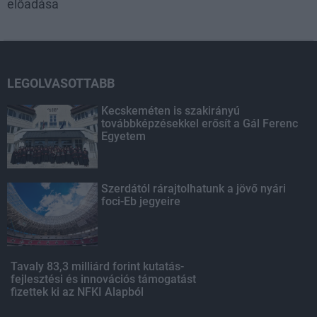
előadása
LEGOLVASOTTABB
Kecskeméten is szakirányú
továbbképzésekkel erősít a Gál Ferenc
Egyetem
Szerdától rárajtolhatunk a jövő nyári
foci-Eb jegyeire
Tavaly 83,3 milliárd forint kutatás-
fejlesztési és innovációs támogatást
fizettek ki az NFKI Alapból