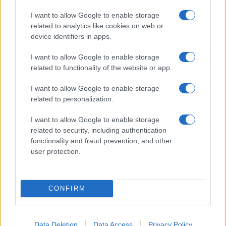
szabályzatot!
I want to allow Google to enable storage
related to analytics like cookies on web or
FELIRATKOZÁS
device identifiers in apps.
I want to allow Google to enable storage
related to functionality of the website or app.
Kultúra
Brandnyúl mini disco
I want to allow Google to enable storage
Ilyen még nem volt: most a gyerkőcök bulizhatnak a Káptalan
related to personalization.
Kertben!
I want to allow Google to enable storage
related to security, including authentication
Helyi hírek
functionality and fraud prevention, and other
Beindult az őszibarackszezon, szeptemberig élvezhetjük
user protection.
A világon évente mintegy 25 millió tonna őszibarack terem, Kína
- csaknem 17 millió tonnával - messze a legnagyobb termelő.
CONFIRM
Kultúra
Teliholdas Éjszakai Erdőfürdő
A teliholdas erdőfürdő különleges lehetőség arra, hogy
Data Deletion
Data Access
Privacy Policy