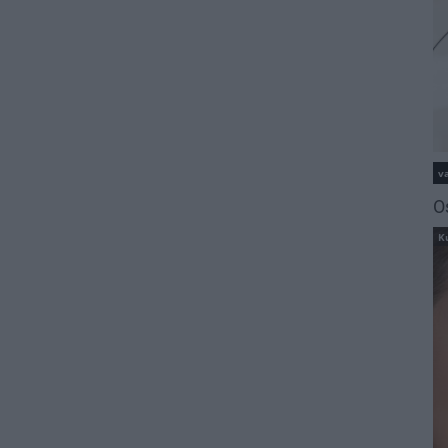
va
O
K