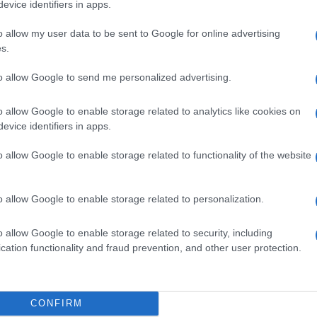
evice identifiers in apps.
o allow my user data to be sent to Google for online advertising
s szakirányú
A lakosságra is fontos szerep
s.
v
kkel erősít a Gál
hárul a szúnyoginvázió
V
to allow Google to send me personalized advertising.
em
elkerülésében
K
o allow Google to enable storage related to analytics like cookies on
evice identifiers in apps.
o allow Google to enable storage related to functionality of the website
o allow Google to enable storage related to personalization.
o allow Google to enable storage related to security, including
cation functionality and fraud prevention, and other user protection.
ki
CONFIRM
P