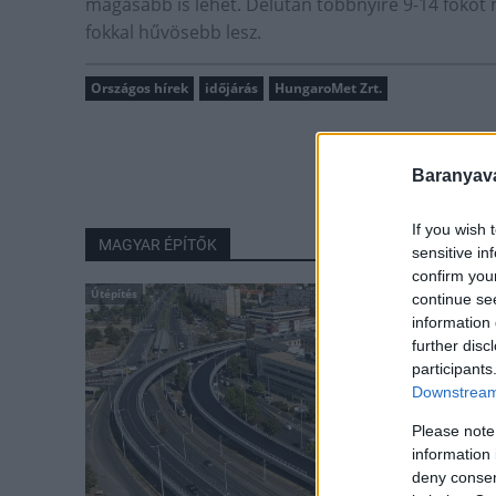
magasabb is lehet. Délután többnyire 9-14 fokot
fokkal hűvösebb lesz.
Országos hírek
időjárás
HungaroMet Zrt.
Baranyavá
If you wish 
MAGYAR ÉPÍTŐK
sensitive in
confirm you
Útépítés
continue se
information 
further disc
participants
Downstream 
Please note
information 
deny consent