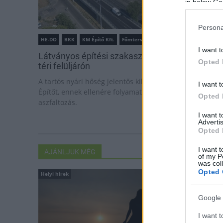
in below Go
Persona
HE-DO
BKK
KM Építő Kft.
Főmterv Mérnöki Tervező Zrt.
I want t
Látványos építési szakasz indult be a Flórián
Opted 
téri felüljárón
A tartós nyári hőség jelentős kihívás elé állítja a KM
I want t
Építőt, ennek ellenére folyamatosan halad az
Opted 
aszfaltozás.
I want 
Advertis
Opted 
I want t
AJÁNLJUK MÉG
of my P
was col
Opted 
Helyi hírek
Országos hírek
Google 
I want t