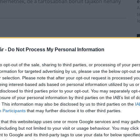
 mérhetnek, de a tartósabban borult tájakon néhány
é
A
t
l
T
r -
Do Not Process My Personal Information
A
m
to opt-out of the sale, sharing to third parties, or processing of your per
s
formation for targeted advertising by us, please use the below opt-out s
é
r selection. Please note that after your opt-out request is processed y
h
Paks II.: Mit jelent az 5. blokk új
eing interest-based ads based on personal information utilized by us or
mérföldköve a felülvizsgálat
disclosed to third parties prior to your opt-out. You may separately opt-
árnyékában?
losure of your personal information by third parties on the IAB’s list of
z
. This information may also be disclosed by us to third parties on the
IA
M
Participants
that may further disclose it to other third parties.
C
Elkészült a Liszt Ferenc repülőtér
 that this website/app uses one or more Google services and may gath
a
közelében lévő logisztikai bázis út-
és közműhálózatának fejlesztése
including but not limited to your visit or usage behaviour. You may click 
ö
 to Google and its third-party tags to use your data for below specifi
l