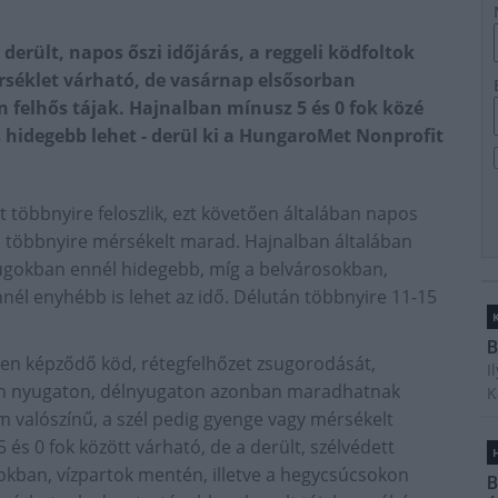
derült, napos őszi időjárás, a reggeli ködfoltok
érséklet várható, de vasárnap elsősorban
felhős tájak. Hajnalban mínusz 5 és 0 fok közé
 hidegebb lehet - derül ki a HungaroMet Nonprofit
 többnyire feloszlik, ezt követően általában napos
él többnyire mérsékelt marad. Hajnalban általában
yzugokban ennél hidegebb, míg a belvárosokban,
nél enyhébb is lehet az idő. Délután többnyire 11-15
B
ten képződő köd, rétegfelhőzet zsugorodását,
I
rban nyugaton, délnyugaton azonban maradhatnak
K
m valószínű, a szél pedig gyenge vagy mérsékelt
s 0 fok között várható, de a derült, szélvédett
H
kban, vízpartok mentén, illetve a hegycsúcsokon
B