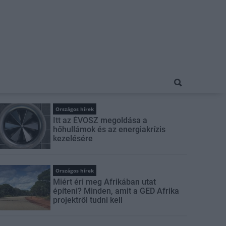
Országos hírek
Itt az ÉVOSZ megoldása a
hőhullámok és az energiakrízis
kezelésére
Országos hírek
Miért éri meg Afrikában utat
építeni? Minden, amit a GED Afrika
projektről tudni kell