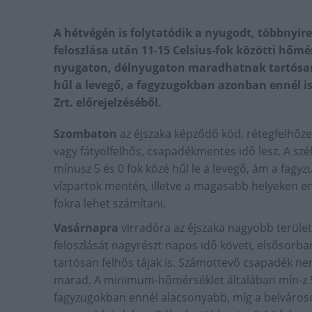
A hétvégén is folytatódik a nyugodt, többnyire 
feloszlása után 11-15 Celsius-fok közötti hőm
nyugaton, délnyugaton maradhatnak tartósan 
hűl a levegő, a fagyzugokban azonban ennél is
Zrt. előrejelzéséből.
Szombaton
az éjszaka képződő köd, rétegfelhőzet
vagy fátyolfelhős, csapadékmentes idő lesz. A sz
mínusz 5 és 0 fok közé hűl le a levegő, ám a fag
vízpartok mentén, illetve a magasabb helyeken en
fokra lehet számítani.
Vasárnapra
virradóra az éjszaka nagyobb terüle
feloszlását nagyrészt napos idő követi, elsőso
tartósan felhős tájak is. Számottevő csapadék ne
marad. A minimum-hőmérséklet általában mín-z 5 é
fagyzugokban ennél alacsonyabb, míg a belvároso