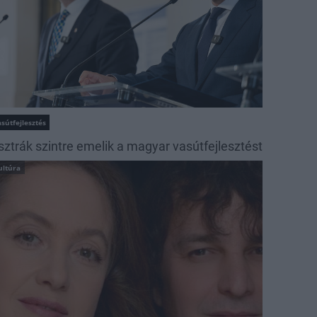
sútfejlesztés
sztrák szintre emelik a magyar vasútfejlesztést
ultúra