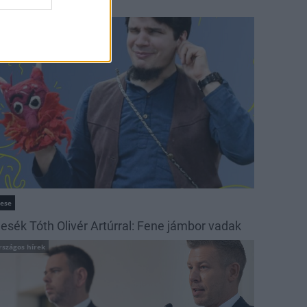
ehetséges tájak
ultúra
ese
esék Tóth Olivér Artúrral: Fene jámbor vadak
rszágos hírek