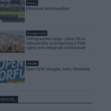
Kultúra
Kihívások labirintusában
Országos hírek
Túlfogyasztás napja - július 30-ra
felhasználta az emberiség a Föld
egész évre elegendő erőforrásait
Aktuális
Open Orfű: mozgás, zene, közösség
HÍRLEVÉL