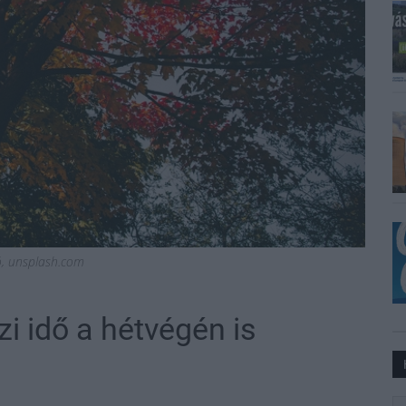
ió, unsplash.com
zi idő a hétvégén is