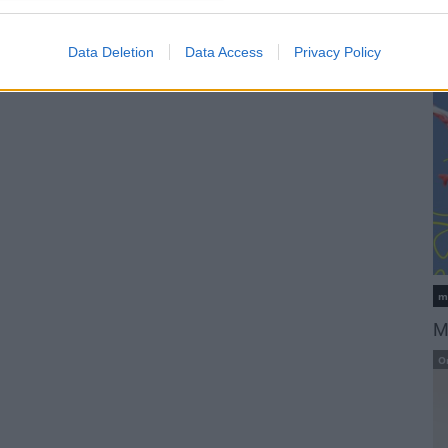
L
K
Data Deletion
Data Access
Privacy Policy
m
M
O