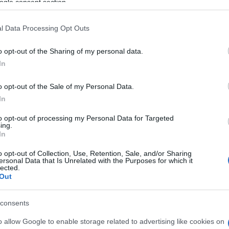
ogle consent section.
h
Látlelet a hazai víziközművekről?
Egyetlen, fél évszázados
l Data Processing Opt Outs
O
vezetéken múlt Bicske vízellátása
E
o opt-out of the Sharing of my personal data.
B
In
E
Épített öröksége megújításával is
v
készül Mohács a csata ötszázadik
m
o opt-out of the Sale of my Personal Data.
évfordulójára
Z
In
to opt-out of processing my Personal Data for Targeted
ing.
In
O
o opt-out of Collection, Use, Retention, Sale, and/or Sharing
ersonal Data that Is Unrelated with the Purposes for which it
lected.
Out
Országos hírek
consents
o allow Google to enable storage related to advertising like cookies on