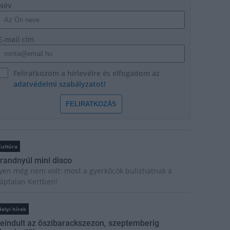
Név
E-mail cím
Feliratkozom a hírlevélre és elfogadom az
adatvédelmi szabályzatot!
FELIRATKOZÁS
Kultúra
randnyúl mini disco
lyen még nem volt: most a gyerkőcök bulizhatnak a
áptalan Kertben!
elyi hírek
eindult az őszibarackszezon, szeptemberig