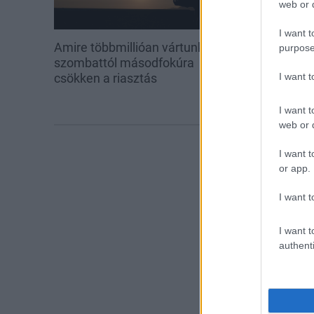
web or d
I want t
Amire többmillióan vártunk:
Kecskeméten i
purpose
szombattól másodfokúra
továbbképzése
I want 
csökken a riasztás
Ferenc Egyet
I want t
web or d
I want t
or app.
I want t
I want t
authenti