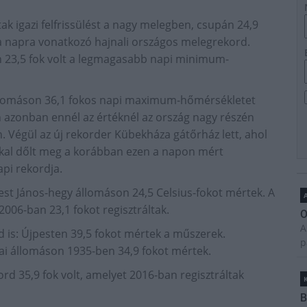
ak igazi felfrissülést a nagy melegben, csupán 24,9
e a napra vonatkozó hajnali országos melegrekord.
23,5 fok volt a legmagasabb napi minimum-
llomáson 36,1 fokos napi maximum-hőmérsékletet
n azonban ennél az értéknél az ország nagy részén
 Végül az új rekorder Kübekháza gátőrház lett, ahol
okkal dőlt meg a korábban ezen a napon mért
i rekordja.
est János-hegy állomáson 24,5 Celsius-fokot mértek. A
A
006-ban 23,1 fokot regisztráltak.
O
A
 is: Újpesten 39,5 fokot mértek a műszerek.
p
i állomáson 1935-ben 34,9 fokot mértek.
rd 35,9 fok volt, amelyet 2016-ban regisztráltak
B