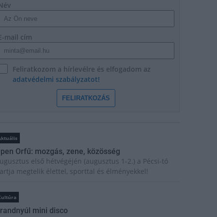
Név
E-mail cím
Feliratkozom a hírlevélre és elfogadom az
adatvédelmi szabályzatot!
FELIRATKOZÁS
ktuális
pen Orfű: mozgás, zene, közösség
ugusztus első hétvégéjén (augusztus 1-2.) a Pécsi-tó
artja megtelik élettel, sporttal és élményekkel!
Kultúra
randnyúl mini disco