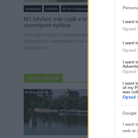
Persona
autópálya
útépítés
M1-es autópálya
Bicske
M1 bővítés: már zajlik a teljesen új Bicske Kele
I want t
csomópont építése
Opted 
Tizenegy meglévő csomópontot korszerűsít és négy új,
különszintű csomópontot hoz létre az MKIF az M1-es
I want t
bővítésénél.
Opted 
I want 
Advertis
Opted 
AJÁNLJUK MÉG
I want t
of my P
was col
Országos hírek
Helyi hírek
Opted 
Google 
I want t
web or d