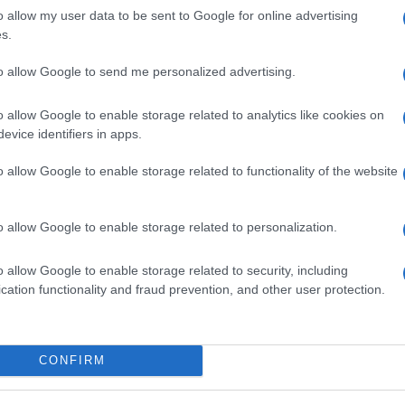
ióan vártunk:
Kecskeméten is szakirányú
id
o allow my user data to be sent to Google for online advertising
ásodfokúra
továbbképzésekkel erősít a Gál
s.
Eg
sztás
Ferenc Egyetem
B
to allow Google to send me personalized advertising.
O
o allow Google to enable storage related to analytics like cookies on
evice identifiers in apps.
o allow Google to enable storage related to functionality of the website
o allow Google to enable storage related to personalization.
o allow Google to enable storage related to security, including
cation functionality and fraud prevention, and other user protection.
v
V
CONFIRM
K