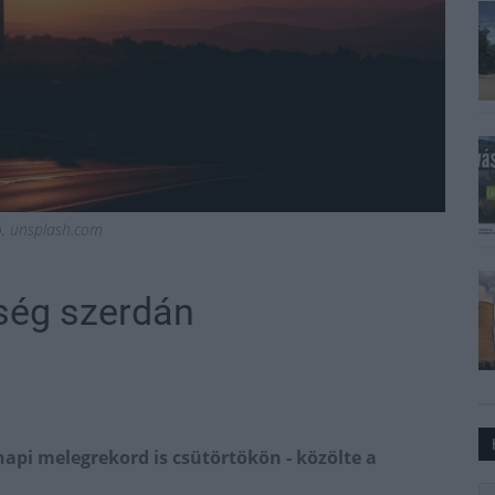
ió, unsplash.com
ség szerdán
 napi melegrekord is csütörtökön - közölte a