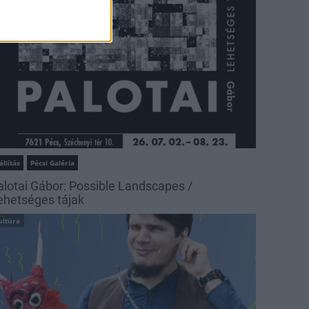
állítás
Pécsi Galéria
alotai Gábor: Possible Landscapes /
ehetséges tájak
ultúra