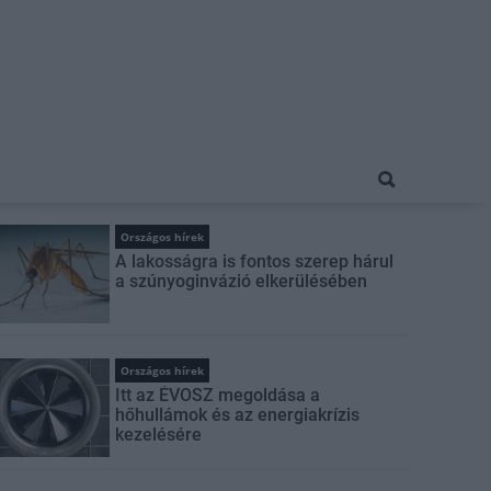
Országos hírek
A lakosságra is fontos szerep hárul
a szúnyoginvázió elkerülésében
Országos hírek
Itt az ÉVOSZ megoldása a
hőhullámok és az energiakrízis
kezelésére