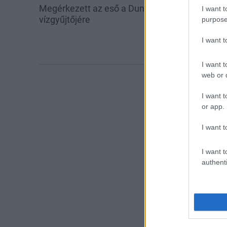
Megérkezett az eső a Duna
Amire többmill
I want t
vízgyűjtőjére
szombattól m
purpose
csökken a ria
I want 
I want t
web or d
I want t
or app.
I want t
I want t
authenti