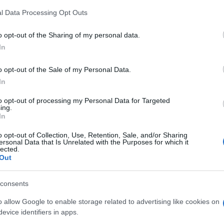
be a Flórián téri felüljárón
z
M
l Data Processing Opt Outs
C
t
a
o opt-out of the Sharing of my personal data.
ö
In
Paks II.: Mit jelent az 5. blokk új
l
mérföldköve a felülvizsgálat
h
árnyékában?
o opt-out of the Sale of my Personal Data.
In
to opt-out of processing my Personal Data for Targeted
O
ing.
In
o opt-out of Collection, Use, Retention, Sale, and/or Sharing
ersonal Data that Is Unrelated with the Purposes for which it
lected.
Országos hírek
Out
consents
o allow Google to enable storage related to advertising like cookies on
evice identifiers in apps.