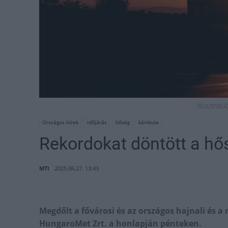
Illusztrác
Országos hírek
időjárás
hőség
kánikula
Rekordokat döntött a hő
MTI
2025.06.27. 13:43
Megdőlt a fővárosi és az országos hajnali és a
HungaroMet Zrt. a honlapján pénteken.