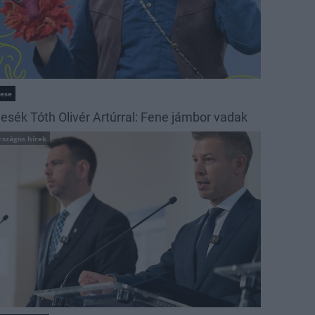
ese
esék Tóth Olivér Artúrral: Fene jámbor vadak
rszágos hírek