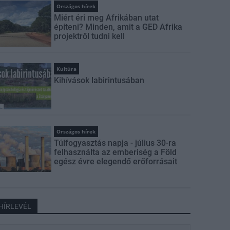
Országos hírek
Miért éri meg Afrikában utat
építeni? Minden, amit a GED Afrika
projektről tudni kell
Kultúra
Kihívások labirintusában
Országos hírek
Túlfogyasztás napja - július 30-ra
felhasználta az emberiség a Föld
egész évre elegendő erőforrásait
HÍRLEVÉL