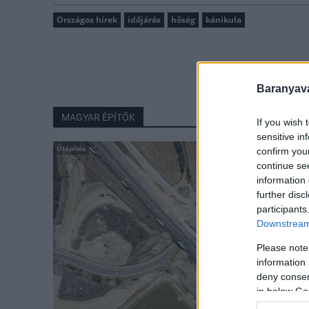
Országos hírek
időjárás
hőség
kánikula
Baranyavá
MAGYAR ÉPÍTŐK
If you wish 
sensitive in
Útépítés
confirm you
continue se
information 
further disc
participants
Downstream 
Please note
information 
deny consent
in below Go