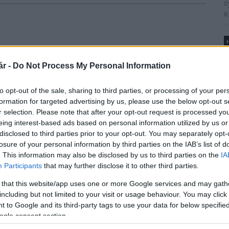
I
K
H
B
é
r -
Do Not Process My Personal Information
A
t
to opt-out of the sale, sharing to third parties, or processing of your per
l
formation for targeted advertising by us, please use the below opt-out s
Új gyalogosátkelők és jelzőlámpás
r selection. Please note that after your opt-out request is processed y
csomópont épül Angyalföldön
eing interest-based ads based on personal information utilized by us or
disclosed to third parties prior to your opt-out. You may separately opt-
T
losure of your personal information by third parties on the IAB’s list of
A
. This information may also be disclosed by us to third parties on the
IA
m
Másfélszeresére bővítik
Participants
that may further disclose it to other third parties.
s
Hódmezővásárhely jó hírű
é
református iskoláját
 that this website/app uses one or more Google services and may gath
h
including but not limited to your visit or usage behaviour. You may click 
 to Google and its third-party tags to use your data for below specifi
ogle consent section.
Látványos építési szakasz indult