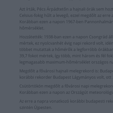
Azt írták, Pécs Árpádtetőn a hajnali órák sem hozt
Celsius-fokig hűlt a levegő, ezzel megdőlt az err
Korábban ezen a napon 1967-ben Pannonhalmán 
hőmérséklet.
Hozzátették: 1938-ban ezen a napon Csongrád á
mértek, ez nyolcvanhét évig napi rekord volt, idé
többet mutattak a hőmérők a legforróbb órákban.
39,7 fokot mértek, így több, mint három és fél f
legmagasabb maximum-hőmérséklet országos nap
Megdőlt a fővárosi hajnali melegrekord is: Budap
korábbi rekorder Budapest Lágymányos volt, ott 2
Csütörtökön megdőlt a fővárosi napi melegrekord
Korábban ezen a napon az Országút meteorológia
Az erre a napra vonatkozó korábbi budapesti reko
szintén Újpesten.