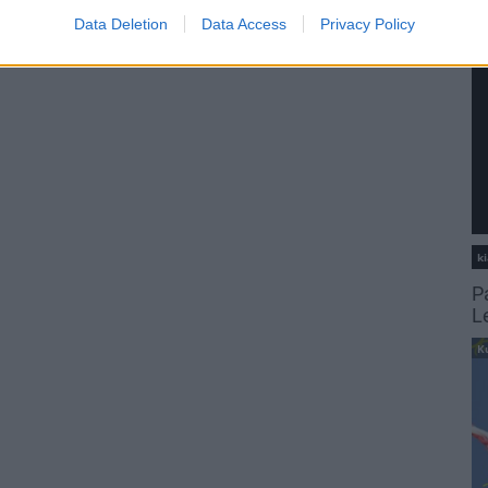
Data Deletion
Data Access
Privacy Policy
ki
P
L
K