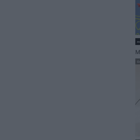
m
M
O