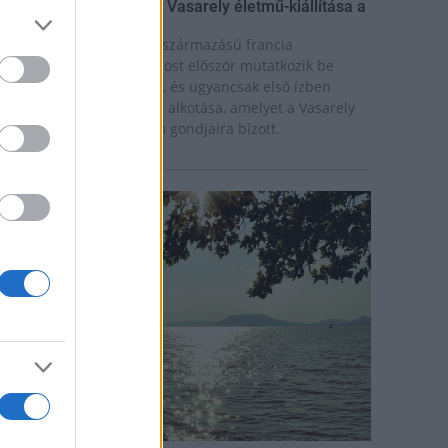
ínekben élt élet - Claire Vasarely életmű-kiállítása a
úzeum Galériában
laire Vasarely, a magyar származású francia
lkotóművész életműve most először mutatkozik be
nállóan Magyarországon, és ugyancsak első ízben
átható együtt valamennyi alkotása, amelyet a Vasarely
ázaspár a pécsi múzeum gondjaira bízott.
rszágos hírek