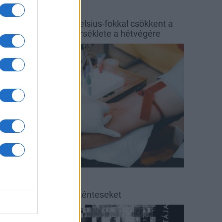
őjárás
Balaton
y hét alatt közel 6 Celsius-fokkal csökkent a
alaton vizének hőmérséklete a hétvégére
rszágos hírek
éradás
éradásra kérik az önkénteseket
ultúra