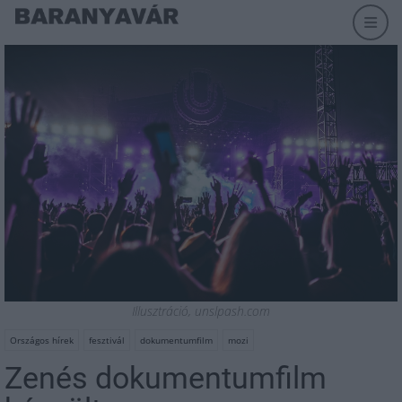
Illusztráció, unslpash.com
Országos hírek
fesztivál
dokumentumfilm
mozi
Zenés dokumentumfilm