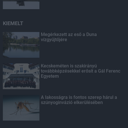
KIEMELT
Megérkezett az eső a Duna
vízgyűjtőjére
Kecskeméten is szakirányú
továbbképzésekkel erősít a Gál Ferenc
Egyetem
A lakosságra is fontos szerep hárul a
szúnyoginvázió elkerülésében