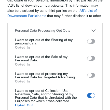
disclosure of your personal information by third parties on the
IAB’s list of downstream participants. This information may
also be disclosed by us to third parties on the
IAB’s List of
Downstream Participants
that may further disclose it to other
third parties.
Please note that this website/app uses one or more Google
Personal Data Processing Opt Outs
services and may gather and store information including but
Országos hírek
not limited to your visit or usage behaviour. You may click to
I want to opt-out of the Sharing of my
A lakosságra is fontos szerep hárul a
personal data.
grant or deny consent to Google and its third-party tags to
szúnyoginvázió elkerülésében
Opted In
use your data for below specified purposes in below Google
consent section.
I want to opt-out of the Sale of my
Personal Data.
Opted In
Országos hírek
Itt az ÉVOSZ megoldása a hőhullámok és
I want to opt-out of processing my
az energiakrízis kezelésére
Personal Data for Targeted Advertising.
Opted In
I want to opt-out of Collection, Use,
Retention, Sale, and/or Sharing of my
Országos hírek
Personal Data that Is Unrelated with the
Purposes for which it was collected.
Miért éri meg Afrikában utat építeni?
Opted Out
Minden, amit a GED Afrika projektről