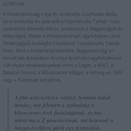
az MTI-vel.
A Fesztiválország írója és rendezője Csizmadia Attila,
társrendezője és operatőre Topolánszky Tamás Yvan,
operatőre Németh Viktor, producere a Magasságok és
mélységek, illetve a Véletlenül írtam egy könyvet című
filmet jegyző Sümeghy Claudia és Topolánszky Tamás
Yvan. Mint a közlemény kiemelte, Magyarország az
elmúlt két évtizedben Európa fesztivál-nagyhatalmává
vált olyan rendezvényeivel, mint a Sziget, a VOLT, a
Balaton Sound, a Művészetek Völgye, a Fishing on Orfű
vagy a Paloznaki Jazzpiknik.
A film arra keresi a választ, honnan indult
mindez, mit jelentett a szabadság a
kilencvenes évek fiatalságának, és mit
jelent ma a Z generációnak, mit keresnek a
húszas éveikben járók egy fesztiválon,