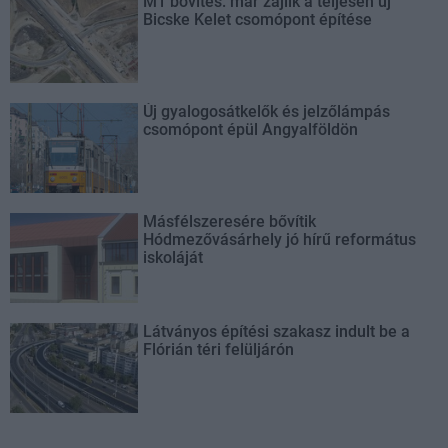
M1 bővítés: már zajlik a teljesen új
Bicske Kelet csomópont építése
Új gyalogosátkelők és jelzőlámpás
csomópont épül Angyalföldön
Másfélszeresére bővítik
Hódmezővásárhely jó hírű református
iskoláját
Látványos építési szakasz indult be a
Flórián téri felüljárón