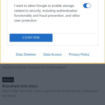
E-mail cím
I want to allow Google to enable storage
related to security, including authentication
functionality and fraud prevention, and other
Feliratkozom a hírlevélre és elfogadom az
adatvédelmi
user protection.
szabályzatot!
FELIRATKOZÁS
CONFIRM
Aktuális
Data Deletion
Data Access
Privacy Policy
Open Orfű: mozgás, zene, közösség
Augusztus első hétvégéjén (augusztus 1-2.) a Pécsi-tó partja
megtelik élettel, sporttal és élményekkel!
Kultúra
Brandnyúl mini disco
Ilyen még nem volt: most a gyerkőcök bulizhatnak a Káptalan
Kertben!