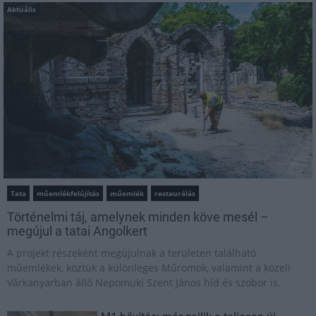
Aktuális
Tata
műemlékfelújítás
műemlék
restaurálás
Történelmi táj, amelynek minden köve mesél –
megújul a tatai Angolkert
A projekt részeként megújulnak a területen található
műemlékek, köztük a különleges Műromok, valamint a közeli
Várkanyarban álló Nepomuki Szent János híd és szobor is.