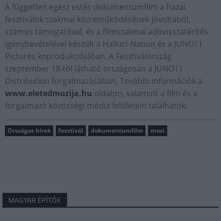
A független egész estés dokumentumfilm a hazai
fesztiválok szakmai közreműködésének jóvoltából,
számos támogatóval, és a filmszakmai adóvisszatérítés
igénybevételével készült a Halluci-Nation és a JUNO11
Pictures koprodukciójában. A Fesztiválország
szeptember 18-tól látható országosan a JUNO11
Distribution forgalmazásában. További információk a
www.eletedmozija.hu
oldalon, valamint a film és a
forgalmazó közösségi média felületein találhatók.
Országos hírek
fesztivál
dokumentumfilm
mozi
MAGYAR ÉPÍTŐK