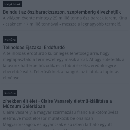
Helyi hírek
Beindult az őszibarackszezon, szeptemberig élvezhetjük
A világon évente mintegy 25 millió tonna őszibarack terem, Kína
- csaknem 17 millió tonnával - messze a legnagyobb termelő.
Kultúra
Teliholdas Éjszakai Erdőfürdő
A teliholdas erdőfürdő különleges lehetőség arra, hogy
megtapasztald a természet egy másik arcát. Ahogy sötétedik, a
látásunk háttérbe húzódik, és a többi érzékszervünk egyre
éberebbé válik. Felerősödnek a hangok, az illatok, a tapintás
élménye.
Kultúra
zínekben élt élet - Claire Vasarely életmű-kiállítása a
Múzeum Galériában
Claire Vasarely, a magyar származású francia alkotóművész
életműve most először mutatkozik be önállóan
Magyarországon, és ugyancsak első ízben látható együtt