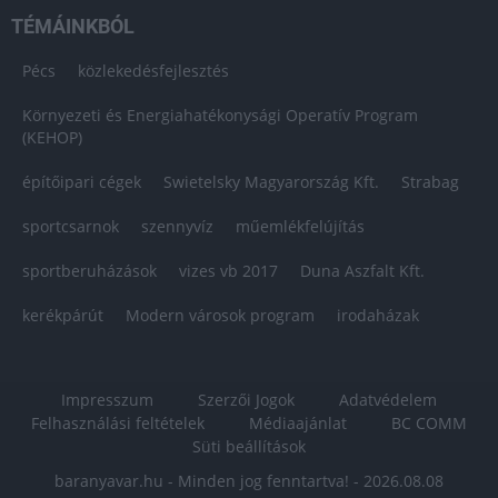
TÉMÁINKBÓL
Pécs
közlekedésfejlesztés
Környezeti és Energiahatékonysági Operatív Program
(KEHOP)
építőipari cégek
Swietelsky Magyarország Kft.
Strabag
sportcsarnok
szennyvíz
műemlékfelújítás
sportberuházások
vizes vb 2017
Duna Aszfalt Kft.
kerékpárút
Modern városok program
irodaházak
Impresszum
Szerzői Jogok
Adatvédelem
Felhasználási feltételek
Médiaajánlat
BC COMM
Süti beállítások
baranyavar.hu - Minden jog fenntartva! - 2026.08.08