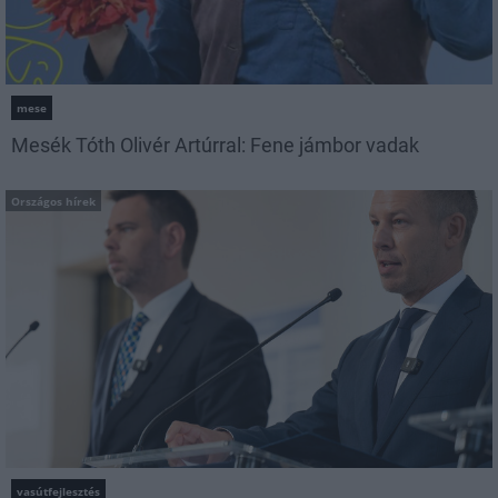
mese
Mesék Tóth Olivér Artúrral: Fene jámbor vadak
Országos hírek
vasútfejlesztés