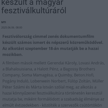
készült a magyar
fesztiválkultúráról
MTI
2025.06.06. 08:00
Fesztiválország címmel zenés dokumentumfilm
készült számos ismert és népszerű közreműködővel.
Az alkotást szeptember 18-án mutatják be a hazai
mozikban.
A filmben mások mellett Gerendai Károly, Lovasi András,
a Blahalouisiana, a Halott Pénz, a Bagossy Brothers
Company, Soma Mamagésa, a Quimby, Beton.Hofi,
Pogány Induló, Lobenwein Norbert, Fülöp Zoltán, Müller
Péter Sziámi és Márta István szólal meg, az alkotás a
hazai könnyűzenei fesztiválkultúra történetén keresztül
mutatja be, miként formálódott a szabadság élménye az
elmúlt évtizedekben - közölték a szervezők csütörtökön