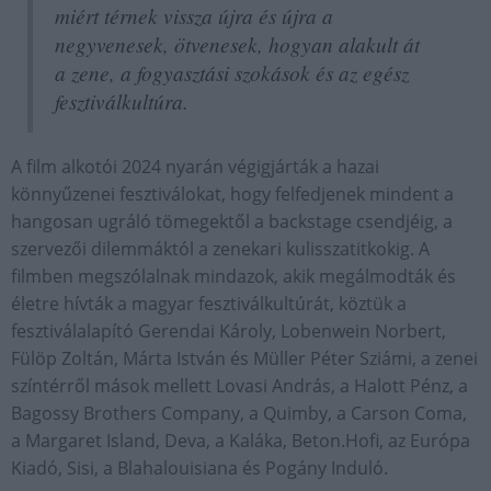
miért térnek vissza újra és újra a
negyvenesek, ötvenesek, hogyan alakult át
a zene, a fogyasztási szokások és az egész
fesztiválkultúra.
A film alkotói 2024 nyarán végigjárták a hazai
könnyűzenei fesztiválokat, hogy felfedjenek mindent a
hangosan ugráló tömegektől a backstage csendjéig, a
szervezői dilemmáktól a zenekari kulisszatitkokig. A
filmben megszólalnak mindazok, akik megálmodták és
életre hívták a magyar fesztiválkultúrát, köztük a
fesztiválalapító Gerendai Károly, Lobenwein Norbert,
Fülöp Zoltán, Márta István és Müller Péter Sziámi, a zenei
színtérről mások mellett Lovasi András, a Halott Pénz, a
Bagossy Brothers Company, a Quimby, a Carson Coma,
a Margaret Island, Deva, a Kaláka, Beton.Hofi, az Európa
Kiadó, Sisi, a Blahalouisiana és Pogány Induló.