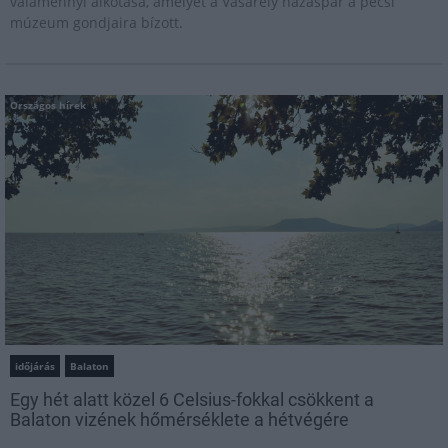
valamennyi alkotása, amelyet a Vasarely házaspár a pécsi
múzeum gondjaira bízott.
Országos hírek
időjárás
Balaton
Egy hét alatt közel 6 Celsius-fokkal csökkent a
Balaton vizének hőmérséklete a hétvégére