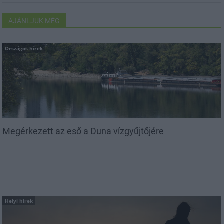
AJÁNLJUK MÉG
Országos hírek
Megérkezett az eső a Duna vízgyűjtőjére
Helyi hírek