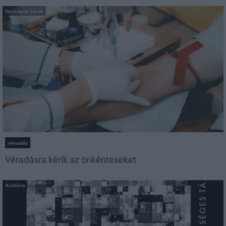
Országos hírek
véradás
Véradásra kérik az önkénteseket
Kultúra