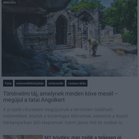
Aktuális
Tata
műemlékfelújítás
műemlék
restaurálás
Történelmi táj, amelynek minden köve mesél –
megújul a tatai Angolkert
A projekt részeként megújulnak a területen található
műemlékek, köztük a különleges Műromok, valamint a közeli
Várkanyarban álló Nepomuki Szent János híd és szobor is.
M1 bővítés: már zajlik a teljesen új