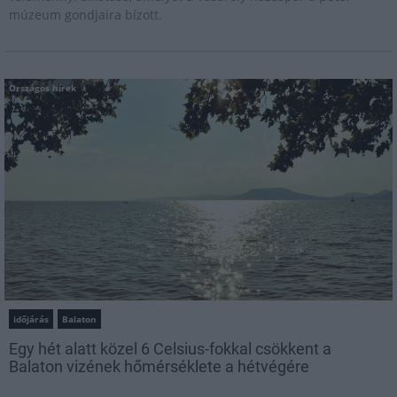
múzeum gondjaira bízott.
Országos hírek
időjárás
Balaton
Egy hét alatt közel 6 Celsius-fokkal csökkent a
Balaton vizének hőmérséklete a hétvégére