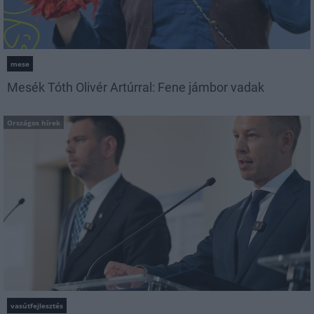
mese
Mesék Tóth Olivér Artúrral: Fene jámbor vadak
Országos hírek
vasútfejlesztés