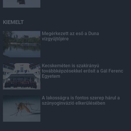
KIEMELT
Megérkezett az eső a Duna
vízgyűjtőjére
Kecskeméten is szakirányú
továbbképzésekkel erősít a Gál Ferenc
Egyetem
A lakosságra is fontos szerep hárul a
szúnyoginvázió elkerülésében