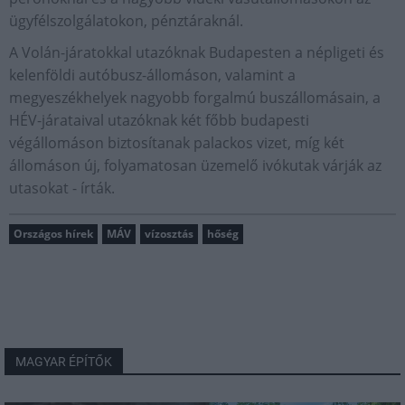
ügyfélszolgálatokon, pénztáraknál.
A Volán-járatokkal utazóknak Budapesten a népligeti és
kelenföldi autóbusz-állomáson, valamint a
megyeszékhelyek nagyobb forgalmú buszállomásain, a
HÉV-járataival utazóknak két főbb budapesti
végállomáson biztosítanak palackos vizet, míg két
állomáson új, folyamatosan üzemelő ivókutak várják az
utasokat - írták.
Országos hírek
MÁV
vízosztás
hőség
MAGYAR ÉPÍTŐK