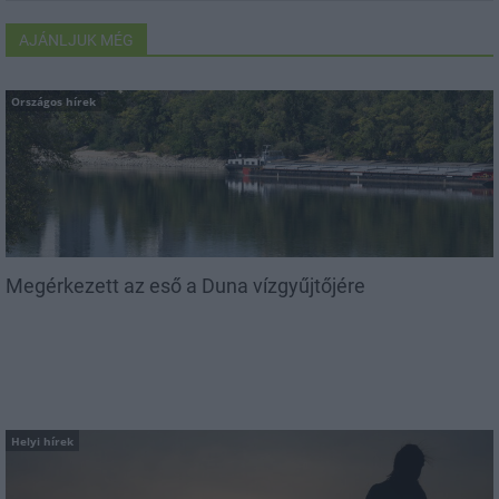
AJÁNLJUK MÉG
Országos hírek
Megérkezett az eső a Duna vízgyűjtőjére
Helyi hírek