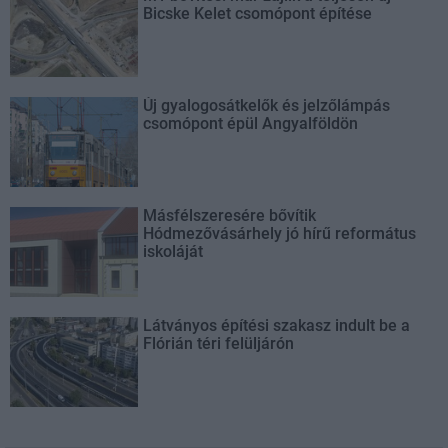
Bicske Kelet csomópont építése
Új gyalogosátkelők és jelzőlámpás
csomópont épül Angyalföldön
Másfélszeresére bővítik
Hódmezővásárhely jó hírű református
iskoláját
Látványos építési szakasz indult be a
Flórián téri felüljárón