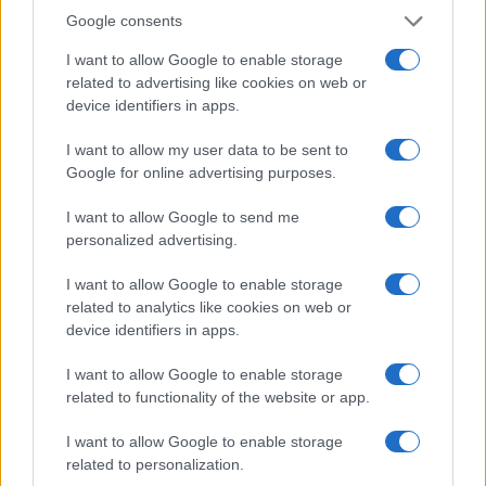
E-mail cím
Google consents
I want to allow Google to enable storage
Feliratkozom a hírlevélre és elfogadom az
adatvédelmi
related to advertising like cookies on web or
szabályzatot!
device identifiers in apps.
FELIRATKOZÁS
I want to allow my user data to be sent to
Google for online advertising purposes.
I want to allow Google to send me
Aktuális
personalized advertising.
Open Orfű: mozgás, zene, közösség
Augusztus első hétvégéjén (augusztus 1-2.) a Pécsi-tó partja
I want to allow Google to enable storage
megtelik élettel, sporttal és élményekkel!
related to analytics like cookies on web or
device identifiers in apps.
Kultúra
I want to allow Google to enable storage
Brandnyúl mini disco
related to functionality of the website or app.
Ilyen még nem volt: most a gyerkőcök bulizhatnak a Káptalan
Kertben!
I want to allow Google to enable storage
related to personalization.