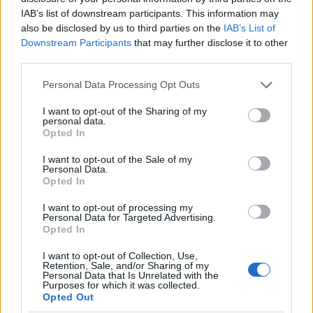
IAB’s list of downstream participants. This information may
also be disclosed by us to third parties on the
IAB’s List of
Downstream Participants
that may further disclose it to other
Kultúra
third parties.
Kihívások labirintusában
Please note that this website/app uses one or more Google
Personal Data Processing Opt Outs
services and may gather and store information including but
not limited to your visit or usage behaviour. You may click to
I want to opt-out of the Sharing of my
personal data.
grant or deny consent to Google and its third-party tags to
Országos hírek
Opted In
use your data for below specified purposes in below Google
Túlfogyasztás napja - július 30-ra
consent section.
felhasználta az emberiség a Föld egész
I want to opt-out of the Sale of my
évre elegendő erőforrásait
Personal Data.
Opted In
I want to opt-out of processing my
Personal Data for Targeted Advertising.
Opted In
HÍRLEVÉL
I want to opt-out of Collection, Use,
Retention, Sale, and/or Sharing of my
Név
Personal Data that Is Unrelated with the
Purposes for which it was collected.
Opted Out