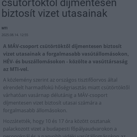
csütörtöktől díjmentesen
biztosít vizet utasainak
MTI
2025.08.14. 12:55
A MÁV-csoport csütörtöktől díjmentesen biztosít
vizet utasainak a forgalmasabb vasútállomásokon,
HÉV- és buszállomásokon - közölte a vasúttársaság
az MTI-vel.
A közlemény szerint az országos tisztifőorvos által
elrendelt harmadfokú hőségriasztás miatt csütörtöktől
várhatóan vasárnap délutánig a MÁV-csoport
díjmentesen vizet biztosít utasai számára a
forgalmasabb állomásokon.
Hozzátették, hogy 10 és 17 óra között osztanak
palackozott vizet a budapesti főpályaudvarokon a
peronoknál és a nagyobb vidéki vasútállomásokon az