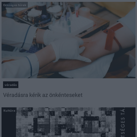
Országos hírek
véradás
Véradásra kérik az önkénteseket
Kultúra