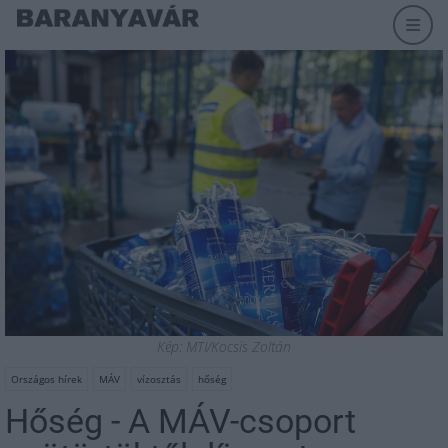
Kép: MTI/Kocsis Zoltán
Országos hírek
MÁV
vízosztás
hőség
Hőség - A MÁV-csoport