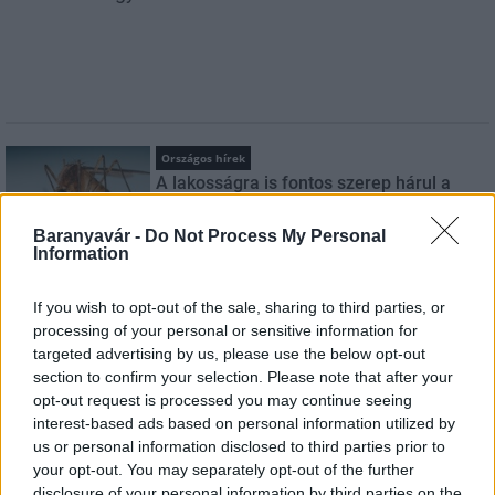
Országos hírek
A lakosságra is fontos szerep hárul a
szúnyoginvázió elkerülésében
Baranyavár -
Do Not Process My Personal
Information
Országos hírek
If you wish to opt-out of the sale, sharing to third parties, or
Itt az ÉVOSZ megoldása a hőhullámok és
processing of your personal or sensitive information for
az energiakrízis kezelésére
targeted advertising by us, please use the below opt-out
section to confirm your selection. Please note that after your
opt-out request is processed you may continue seeing
interest-based ads based on personal information utilized by
Országos hírek
us or personal information disclosed to third parties prior to
Miért éri meg Afrikában utat építeni?
your opt-out. You may separately opt-out of the further
Minden, amit a GED Afrika projektről
tudni kell
disclosure of your personal information by third parties on the