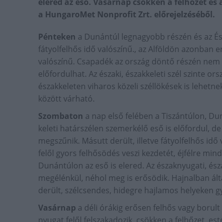
elered az eső. Vasárnap csökken a felhőzet és 
a HungaroMet Nonprofit Zrt. előrejelzéséből.
Pénteken
a Dunántúl legnagyobb részén és az 
fátyolfelhős idő valószínű., az Alföldön azonban 
valószínű. Csapadék az ország döntő részén nem l
előfordulhat. Az északi, északkeleti szél szinte or
északkeleten viharos közeli széllökések is lehet
között várható.
Szombaton
a nap első felében a Tiszántúlon, Dun
keleti határszélen szemerkélő eső is előfordul, d
megszűnik. Másutt derült, illetve fátyolfelhős i
felől gyors felhősödés veszi kezdetét, éjfélre mi
Dunántúlon az eső is elered. Az északnyugati, észa
megélénkül, néhol meg is erősödik. Hajnalban ált
derült, szélcsendes, hidegre hajlamos helyeken gy
Vasárnap
a déli órákig erősen felhős vagy borult 
nyugat felől felszakadozik, csökken a felhőzet, es