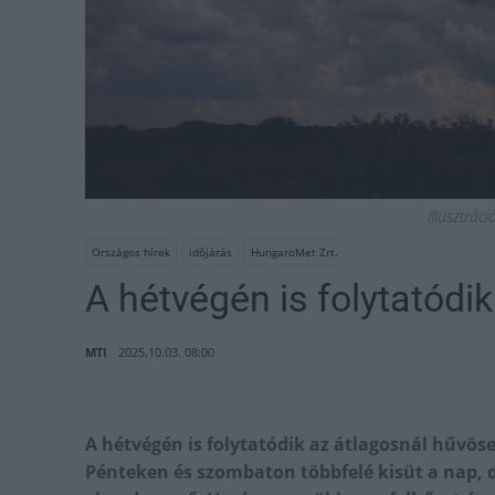
Illusztrác
Országos hírek
időjárás
HungaroMet Zrt.
A hétvégén is folytatódi
MTI
2025.10.03. 08:00
A hétvégén is folytatódik az átlagosnál hűvösebb
Pénteken és szombaton többfelé kisüt a nap, d