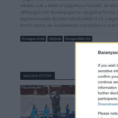
inkább csak a keleti országrészre húzódik, de délu
délnyugati szél északnyugatira, nyugatira fordul,
legalacsonyabb éjszakai hőmérséklet 4-10, a leg
között alakul, de északkeleten napközben is csak 9
Országos hírek
időjárás
HungaroMet Zrt.
Baranyavá
If you wish 
sensitive in
MAGYAR ÉPÍTŐK
confirm you
continue se
information 
Vízgazdálkodás
further disc
participants
Downstream 
Please note