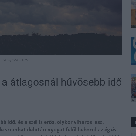
ió, unslpash.com
k a átlagosnál hűvösebb idő
 idő, és a szél is erős, olykor viharos lesz.
e szombat délután nyugat felől beborul az ég és