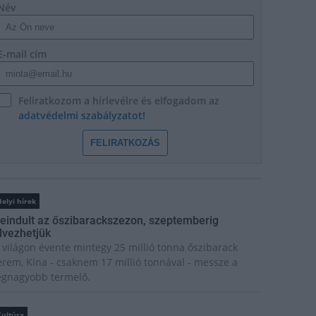
Név
E-mail cím
Feliratkozom a hírlevélre és elfogadom az
adatvédelmi szabályzatot!
FELIRATKOZÁS
elyi hírek
eindult az őszibarackszezon, szeptemberig
lvezhetjük
 világon évente mintegy 25 millió tonna őszibarack
erem, Kína - csaknem 17 millió tonnával - messze a
egnagyobb termelő.
Kultúra