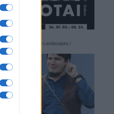
állítás
Pécsi Galéria
alotai Gábor: Possible Landscapes /
ehetséges tájak
ultúra