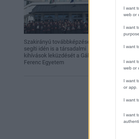
I want t
web or d
I want t
purpose
Szakirányú továbbképzésekkel
A lakosságra i
I want 
segíti idén is a társadalmi
hárul a szúny
kihívások leküzdését a Gál
elkerülésében
Ferenc Egyetem
I want t
web or d
I want t
or app.
I want t
I want t
authenti