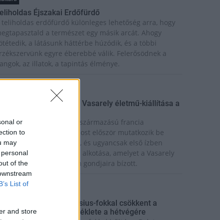
eliholdas Éjszakai Erdőfürdő
 teliholdas erdőfürdő különleges lehetőség arra, hogy
egtapasztald a természet egy másik arcát. Ahogy
ötétedik, a látásunk háttérbe húzódik, és a többi
rzékszervünk egyre éberebbé válik. Felerősödnek a
angok, az illatok, a tapintás élménye.
Kultúra
ínekben élt élet - Claire Vasarely életmű-kiállítása a
úzeum Galériában
laire Vasarely, a magyar származású francia
sonal or
lkotóművész életműve most először mutatkozik be
ection to
nállóan Magyarországon, és ugyancsak első ízben
ou may
átható együtt valamennyi alkotása, amelyet a Vasarely
 personal
ázaspár a pécsi múzeum gondjaira bízott.
out of the
 downstream
B’s List of
rszágos hírek
gy hét alatt közel 6 Celsius-fokkal csökkent a
er and store
alaton vizének hőmérséklete a hétvégére