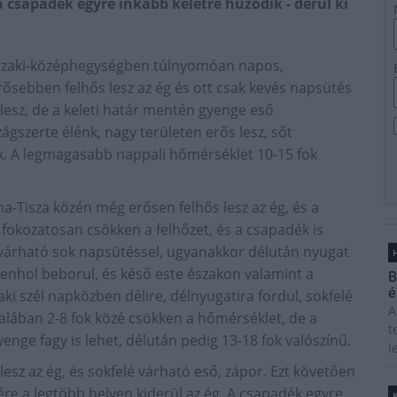
a csapadék egyre inkább keletre húzódik - derül ki
Északi-középhegységben túlnyomóan napos,
erősebben felhős lesz az ég és ott csak kevés napsütés
esz, de a keleti határ mentén gyenge eső
szágszerte élénk, nagy területen erős lesz, sőt
nek. A legmagasabb nappali hőmérséklet 10-15 fok
a-Tisza közén még erősen felhős lesz az ég, és a
e fokozatosan csökken a felhőzet, és a csapadék is
dő várható sok napsütéssel, ugyanakkor délután nyugat
H
ndenhol beborul, és késő este északon valamint a
B
é
ki szél napközben délire, délnyugatira fordul, sokfelé
A
alában 2-8 fok közé csökken a hőmérséklet, de a
t
enge fagy is lehet, délután pedig 13-18 fok valószínű.
l
lesz az ég, és sokfelé várható eső, zápor. Ezt követően
tére a legtöbb helyen kiderül az ég. A csapadék egyre