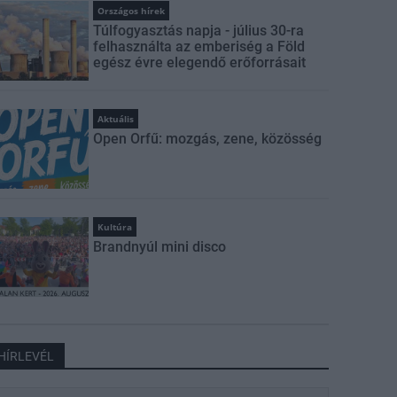
Országos hírek
Túlfogyasztás napja - július 30-ra
felhasználta az emberiség a Föld
egész évre elegendő erőforrásait
Aktuális
Open Orfű: mozgás, zene, közösség
Kultúra
Brandnyúl mini disco
HÍRLEVÉL