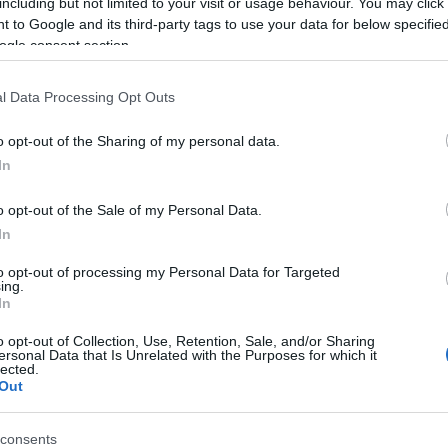
E
including but not limited to your visit or usage behaviour. You may click 
óriáskábellel kötik össze
v
 to Google and its third-party tags to use your data for below specifi
Spanyolország és Franciaország
m
ogle consent section.
villamosenergia-hálózatát
Z
l Data Processing Opt Outs
Még több zöld, még több virág és
új játszótér Debrecen egyik
O
legfontosabb terén
o opt-out of the Sharing of my personal data.
V
In
A
S
V
o opt-out of the Sale of my Personal Data.
Fából épül Budakeszi új óvodája
v
In
b
to opt-out of processing my Personal Data for Targeted
ing.
In
K
o opt-out of Collection, Use, Retention, Sale, and/or Sharing
ersonal Data that Is Unrelated with the Purposes for which it
lected.
Out
Országos hírek
consents