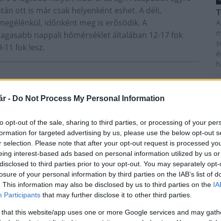
tán ott is már csak helyenként eshet. A déli,
T
 megélénkül, időnként meg is erősödik. A
A
m
magasabb nappali hőmérséklet általában 12-17 fok
s
-11 fok lesz.
é
h
r -
Do Not Process My Personal Information
z
M
C
to opt-out of the sale, sharing to third parties, or processing of your per
a
formation for targeted advertising by us, please use the below opt-out s
ö
r selection. Please note that after your opt-out request is processed y
l
eing interest-based ads based on personal information utilized by us or
Épített öröksége megújításával is
h
disclosed to third parties prior to your opt-out. You may separately opt-
készül Mohács a csata ötszázadik
losure of your personal information by third parties on the IAB’s list of
évfordulójára
. This information may also be disclosed by us to third parties on the
IA
O
Participants
that may further disclose it to other third parties.
E
 that this website/app uses one or more Google services and may gath
B
A tengerfenék alatt négy