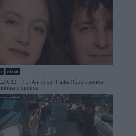
78
előadás
ÉZA 80 – Für Anikó és Hrutka Róbert zenés
zínházi előadása
rszágos hírek