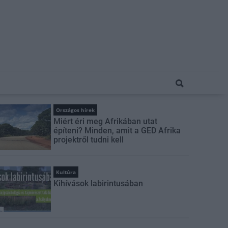
Országos hírek
Miért éri meg Afrikában utat
építeni? Minden, amit a GED Afrika
projektről tudni kell
Kultúra
Kihívások labirintusában