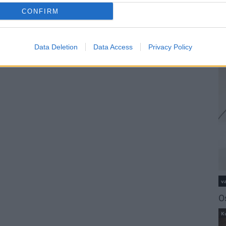
CONFIRM
m
M
Data Deletion
Data Access
Privacy Policy
O
va
O
K