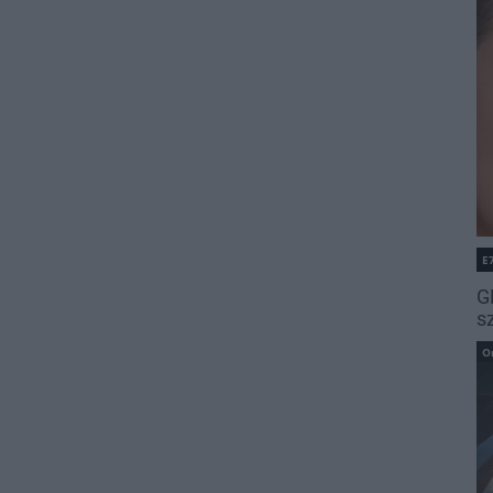
E
G
s
O