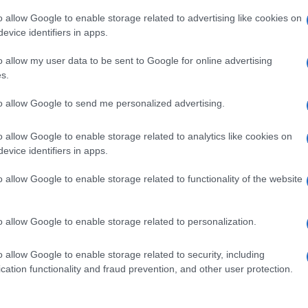
o allow Google to enable storage related to advertising like cookies on
evice identifiers in apps.
o allow my user data to be sent to Google for online advertising
s.
s fontos szerep
Itt az ÉVOSZ megoldása a
ki
to allow Google to send me personalized advertising.
oginvázió
hőhullámok és az energiakrízis
P
kezelésére
L
o allow Google to enable storage related to analytics like cookies on
evice identifiers in apps.
K
o allow Google to enable storage related to functionality of the website
o allow Google to enable storage related to personalization.
o allow Google to enable storage related to security, including
cation functionality and fraud prevention, and other user protection.