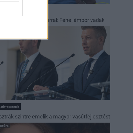
ese
esék Tóth Olivér Artúrral: Fene jámbor vadak
rszágos hírek
sútfejlesztés
sztrák szintre emelik a magyar vasútfejlesztést
ultúra