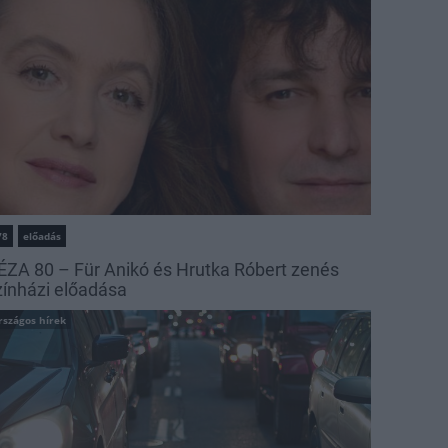
78
előadás
ÉZA 80 – Für Anikó és Hrutka Róbert zenés
zínházi előadása
rszágos hírek