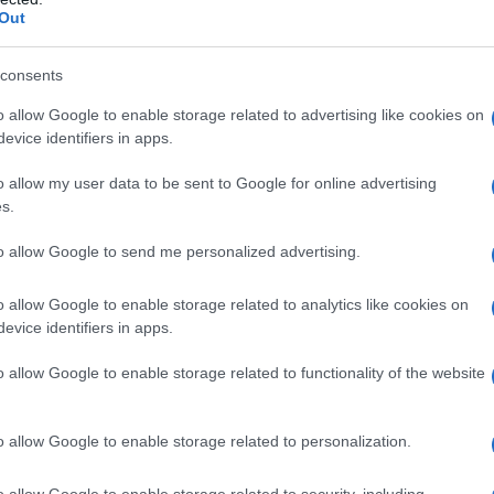
engedélyét vagy éppen azét az irodaházét, ahol most is
Out
árka. Az Engedélyezési Osztály vele együtt nyolcfős
élyeztetés lefolytatásáért, menedzseléséért. – Az
consents
ilyen ütemezés szerint halad a beruházás. Erre
o allow Google to enable storage related to advertising like cookies on
t: meghatározzuk, milyen eljárásokat, melyik hatóságnál
evice identifiers in apps.
ni. A legfontosabb cél, hogy valamennyi engedély a
ki
zletezte az osztályvezető.
o allow my user data to be sent to Google for online advertising
P
s.
L
húszezer engedélyre van szükség.
K
to allow Google to send me personalized advertising.
o allow Google to enable storage related to analytics like cookies on
evice identifiers in apps.
o allow Google to enable storage related to functionality of the website
o allow Google to enable storage related to personalization.
o allow Google to enable storage related to security, including