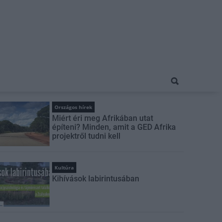
Országos hírek
Miért éri meg Afrikában utat
építeni? Minden, amit a GED Afrika
projektről tudni kell
Kultúra
Kihívások labirintusában