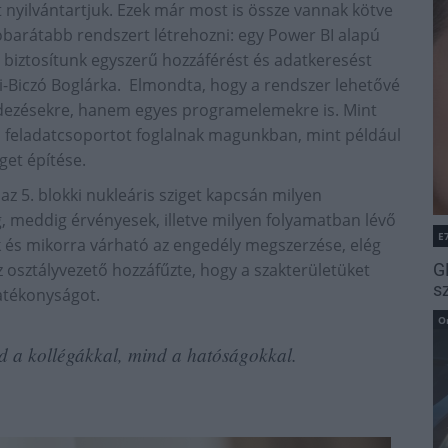
nyilvántartjuk. Ezek már most is össze vannak kötve
óbarátabb rendszert létrehozni: egy Power BI alapú
l biztosítunk egyszerű hozzáférést és adatkeresést
i-Biczó Boglárka. Elmondta, hogy a rendszer lehetővé
ndezésekre, hanem egyes programelemekre is. Mint
 feladatcsoportot foglalnak magunkban, mint például
iget építése.
 5. blokki nukleáris sziget kapcsán milyen
, meddig érvényesek, illetve milyen folyamatban lévő
E
ak és mikorra várható az engedély megszerzése, elég
z osztályvezető hozzáfűzte, hogy a szakterületüket
G
s
hatékonyságot.
O
d a kollégákkal, mind a hatóságokkal.