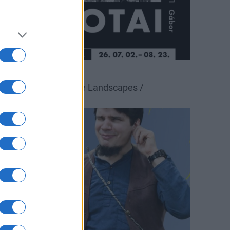
állítás
Pécsi Galéria
alotai Gábor: Possible Landscapes /
ehetséges tájak
ultúra