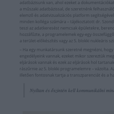
adatbázisunk van, ahol ezeket a dokumentációkat 
a műszaki adatbázissal, de szeretnénk felhasznál
elemző és adatvizualizációs platform segítségéve
minden kolléga számára – tájékoztatott dr. Szond
teszi az adatkeresést nemcsak épületekre, bere
hozzáfűzte, a programelemek egy-egy összefüggő
a terület-előkészítés vagy az 5. blokki nukleáris sz
– Ha egy munkatársunk szeretné megnézni, hogy az
engedélyeink vannak, ezeket mikor szereztük meg
eljárások vannak és ezek az eljárások hol tartan
rászűrnie az 5. blokki programelemre – vázolta. A
illetően fontosnak tartja a transzparenciát és a 
Nyíltan és őszintén kell kommunikálni min