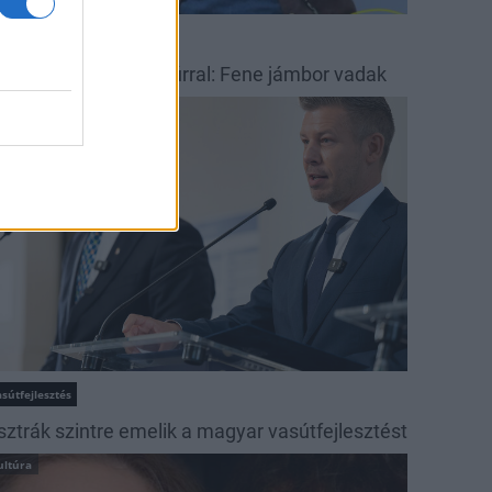
ese
esék Tóth Olivér Artúrral: Fene jámbor vadak
rszágos hírek
sútfejlesztés
sztrák szintre emelik a magyar vasútfejlesztést
ultúra