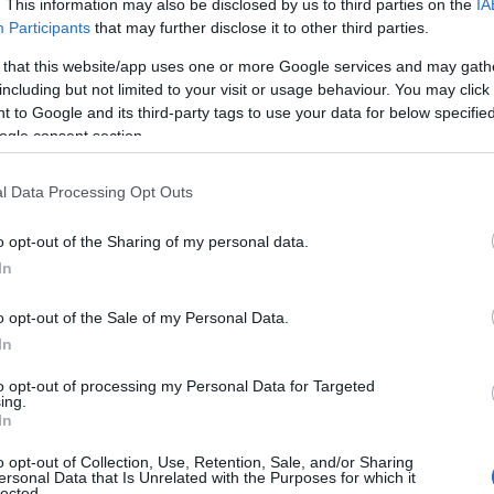
E
. This information may also be disclosed by us to third parties on the
IA
v
Participants
that may further disclose it to other third parties.
m
 that this website/app uses one or more Google services and may gath
Z
including but not limited to your visit or usage behaviour. You may click 
mnek kedves dolog, ami a származásomhoz
 to Google and its third-party tags to use your data for below specifi
rka, aki ma Érden él a családjával. Mint
O
ogle consent section.
 a bujáki népviseletet az ország leghíresebbjei
V
ország legszebb menyasszonyi ruhájának
A
l Data Processing Opt Outs
a van, ezek egy hatalmas fiókos szekrényben,
S
colva nagy becsben tartva. – Bujákon élő
V
o opt-out of the Sharing of my personal data.
amokat tartanak – húsvéti locsolkodást,
v
zük a népviseletet. Bujákon szigorú a
In
b
lomhoz, milyen viselet, melyik szín dukál.
t, úr napján fehéret viselünk – részletezte.
o opt-out of the Sale of my Personal Data.
eki is van bujáki viselete.
In
K
to opt-out of processing my Personal Data for Targeted
ing.
In
 említett komplex engedélyek mellett például
o opt-out of Collection, Use, Retention, Sale, and/or Sharing
esítményeinek az építési engedélyét, az 5. blokki
ersonal Data that Is Unrelated with the Purposes for which it
lected.