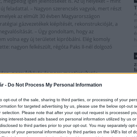
t, mégpedig igen jelentőseket is. Az új helyeket – mint
T
új feladattal. – Nagyon szerencsés vagyok, mert részt
A
amelyek az elmúlt 30 évben Magyarországon
m
atégiai gázvezetékek kiépítését, rekonstrukcióját, a
s
 megvalósítását. – Úgy gondoltam, hogy az
é
m volna egy új területet kipróbálni. Elég komoly
h
ette: nagyon felkészült, régóta Paks II-nél dolgozó
z
M
a, nagy kihívás és nagy megtiszteltetés,
C
a
r -
Do Not Process My Personal Information
ö
l
lyek egy atomerőmű építése során egyebek mellett a
to opt-out of the sale, sharing to third parties, or processing of your per
h
gedély, de az üzembe helyezésig még több ezer
formation for targeted advertising by us, please use the below opt-out s
r selection. Please note that after your opt-out request is processed y
zinte eltörpülőtől kezdve az egészen összetettekig. A
O
eing interest-based ads based on personal information utilized by us or
sben az Országos Atomenergia Hivatal, de számos más
disclosed to third parties prior to your opt-out. You may separately opt-
E
dani vasúti szállításhoz vagy éppen a dolgozókat
B
losure of your personal information by third parties on the IAB’s list of
lyek, ám ezek más és más illetékességi területet