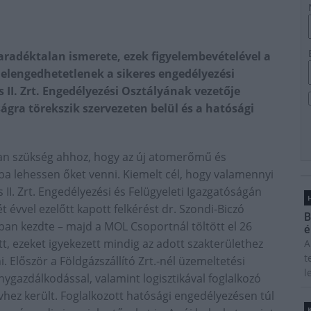
radéktalan ismerete, ezek figyelembevételével a
elengedhetetlenek a sikeres engedélyezési
 II. Zrt. Engedélyezési Osztályának vezetője
gra törekszik szervezeten belül és a hatósági
an szükség ahhoz, hogy az új atomerőmű és
ba lehessen őket venni. Kiemelt cél, hogy valamennyi
 II. Zrt. Engedélyezési és Felügyeleti Igazgatóságán
H
t évvel ezelőtt kapott felkérést dr. Szondi-Biczó
B
lban kezdte – majd a MOL Csoportnál töltött el 26
é
tt, ezeket igyekezett mindig az adott szakterülethez
A
t
. Először a Földgázszállító Zrt.-nél üzemeltetési
l
ygazdálkodással, valamint logisztikával foglalkozó
rvhez került. Foglalkozott hatósági engedélyezésen túl