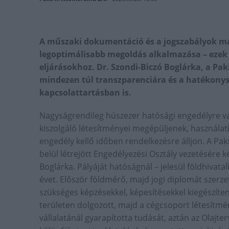
A műszaki dokumentáció és a jogszabályok ma
legoptimálisabb megoldás alkalmazása – ezek 
eljárásokhoz. Dr. Szondi-Biczó Boglárka, a Paks
mindezen túl transzparenciára és a hatékonysá
kapcsolattartásban is.
Nagyságrendileg húszezer hatósági engedélyre v
kiszolgáló létesítményei megépüljenek, használat
engedély kellő időben rendelkezésre álljon. A Paks
belül létrejött Engedélyezési Osztály vezetésére ké
Boglárka. Pályáját hatóságnál – jelesül földhivata
évet. Először földmérő, majd jogi diplomát szerze
szükséges képzésekkel, képesítésekkel kiegészíteni
területen dolgozott, majd a cégcsoport létesítmén
vállalatánál gyarapította tudását, aztán az Olajte