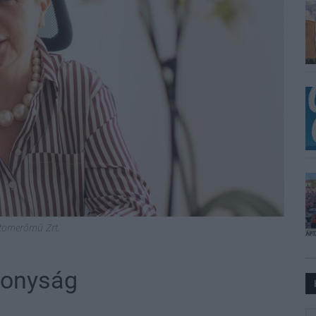
 Atomerőmű Zrt.
konyság