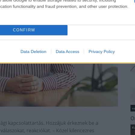
cation functionality and fraud prevention, and other user protection.
m
M
O
CONFIRM
Data Deletion
Data Access
Privacy Policy
va
O
sági kapcsolattartás. Hozzájuk érkeznek be a
K
 válaszokat, reakciókat. – Közel kilencezres