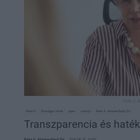
Paks II.
Paks II
Országos hírek
paks
interjú
Paks II. Atomerőmű Zrt.
Transzparencia és haté
Paks II. Atomerőmű Zrt.
2026.06.26. 10:00