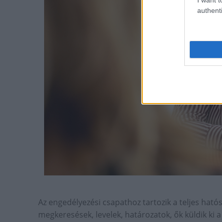
authenti
Az engedélyezési csapathoz tartozik a teljes ható
megkeresések, levelek, határozatok, ők küldik ki a