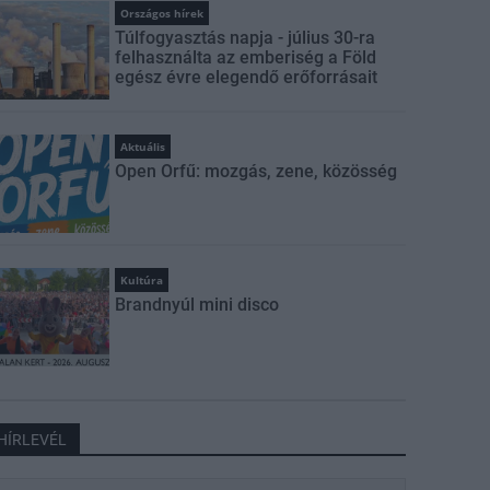
Országos hírek
Túlfogyasztás napja - július 30-ra
felhasználta az emberiség a Föld
egész évre elegendő erőforrásait
Aktuális
Open Orfű: mozgás, zene, közösség
Kultúra
Brandnyúl mini disco
HÍRLEVÉL