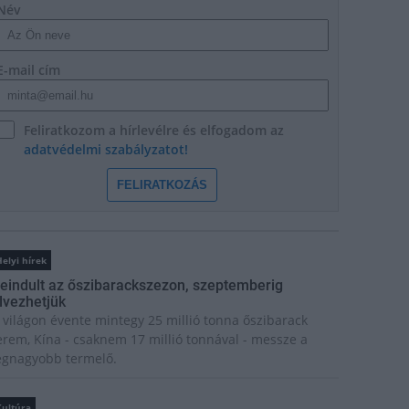
Név
E-mail cím
Feliratkozom a hírlevélre és elfogadom az
adatvédelmi szabályzatot!
FELIRATKOZÁS
elyi hírek
eindult az őszibarackszezon, szeptemberig
lvezhetjük
 világon évente mintegy 25 millió tonna őszibarack
erem, Kína - csaknem 17 millió tonnával - messze a
egnagyobb termelő.
Kultúra