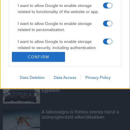
továbbképzésekkel erősít a Gál Ferenc
I want to allow Google to enable storage
Egyetem
related to functionality of the website or app.
I want to allow Google to enable storage
related to personalization.
Tavaly 83,3 milliárd forint kutatás-
fejlesztési és innovációs támogatást
fizettek ki az NFKI Alapból
I want to allow Google to enable storage
related to security, including authentication
functionality and fraud prevention, and other
CONFIRM
user protection.
KIEMELT
Data Deletion
Data Access
Privacy Policy
Kecskeméten is szakirányú
továbbképzésekkel erősít a Gál Ferenc
Egyetem
A lakosságra is fontos szerep hárul a
szúnyoginvázió elkerülésében