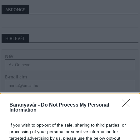
ABRONCS
HÍRLEVÉL
Név
E-mail cím
Feliratkozom a hírlevélre és elfogadom az
adatvédelmi
szabályzatot!
Baranyavár -
Do Not Process My Personal
Information
FELIRATKOZÁS
If you wish to opt-out of the sale, sharing to third parties, or
processing of your personal or sensitive information for
targeted advertising by us, please use the below opt-out