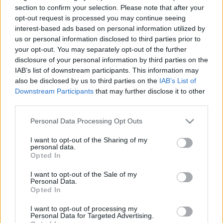
HÍRDETÉS
section to confirm your selection. Please note that after your
opt-out request is processed you may continue seeing
interest-based ads based on personal information utilized by
us or personal information disclosed to third parties prior to
LEGFRISSEBB
your opt-out. You may separately opt-out of the further
disclosure of your personal information by third parties on the
Helyi hírek
IAB’s list of downstream participants. This information may
Amire többmillióan vártunk: szombattól
also be disclosed by us to third parties on the
IAB’s List of
másodfokúra csökken a riasztás
Downstream Participants
that may further disclose it to other
third parties.
Please note that this website/app uses one or more Google
Personal Data Processing Opt Outs
Országos hírek
services and may gather and store information including but
Kecskeméten is szakirányú
not limited to your visit or usage behaviour. You may click to
I want to opt-out of the Sharing of my
továbbképzésekkel erősít a Gál Ferenc
personal data.
grant or deny consent to Google and its third-party tags to
Egyetem
Opted In
use your data for below specified purposes in below Google
consent section.
I want to opt-out of the Sale of my
Personal Data.
Országos hírek
Opted In
A lakosságra is fontos szerep hárul a
szúnyoginvázió elkerülésében
I want to opt-out of processing my
Personal Data for Targeted Advertising.