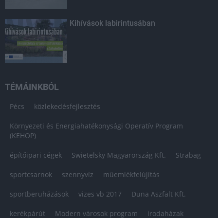
Kihívások labirintusában
TÉMÁINKBÓL
Pécs
közlekedésfejlesztés
Környezeti és Energiahatékonysági Operatív Program
(KEHOP)
építőipari cégek
Swietelsky Magyarország Kft.
Strabag
sportcsarnok
szennyvíz
műemlékfelújítás
sportberuházások
vizes vb 2017
Duna Aszfalt Kft.
kerékpárút
Modern városok program
irodaházak