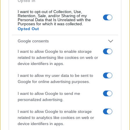
Opted In
I want to opt-out of Collection, Use,
Retention, Sale, and/or Sharing of my
HÍRDETÉS
Personal Data that Is Unrelated with the
Purposes for which it was collected.
Opted Out
HÍRDETÉS
Google consents
I want to allow Google to enable storage
related to advertising like cookies on web or
HÍRDETÉS
device identifiers in apps.
I want to allow my user data to be sent to
Google for online advertising purposes.
LEGOLVASOTTABB
I want to allow Google to send me
Szerdától rárajtolhatunk a jövő nyári
personalized advertising.
foci-Eb jegyeire
I want to allow Google to enable storage
related to analytics like cookies on web or
device identifiers in apps.
Kecskeméten is szakirányú