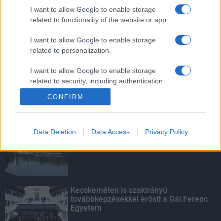
vízgyűjtőjére
I want to allow Google to enable storage
related to functionality of the website or app.
I want to allow Google to enable storage
related to personalization.
Víztoronyba rekedt munkásokat
mentettek a sásdi tűzoltók
I want to allow Google to enable storage
related to security, including authentication
functionality and fraud prevention, and other
CONFIRM
user protection.
KIEMELT
Data Deletion
Data Access
Privacy Policy
Megérkezett az eső a Duna
vízgyűjtőjére
Kecskeméten is szakirányú
továbbképzésekkel erősít a Gál Ferenc
Egyetem