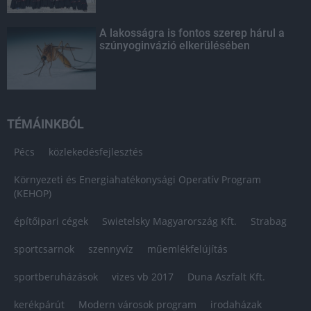
A lakosságra is fontos szerep hárul a
szúnyoginvázió elkerülésében
TÉMÁINKBÓL
Pécs
közlekedésfejlesztés
Környezeti és Energiahatékonysági Operatív Program
(KEHOP)
építőipari cégek
Swietelsky Magyarország Kft.
Strabag
sportcsarnok
szennyvíz
műemlékfelújítás
sportberuházások
vizes vb 2017
Duna Aszfalt Kft.
kerékpárút
Modern városok program
irodaházak