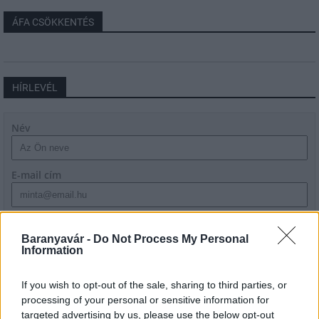
ÁFA CSÖKKENTÉS
HÍRLEVÉL
Név
E-mail cím
Feliratkozom a hírlevélre és elfogadom az
adatvédelmi
szabályzatot!
Baranyavár -
Do Not Process My Personal
Information
FELIRATKOZÁS
If you wish to opt-out of the sale, sharing to third parties, or
processing of your personal or sensitive information for
targeted advertising by us, please use the below opt-out