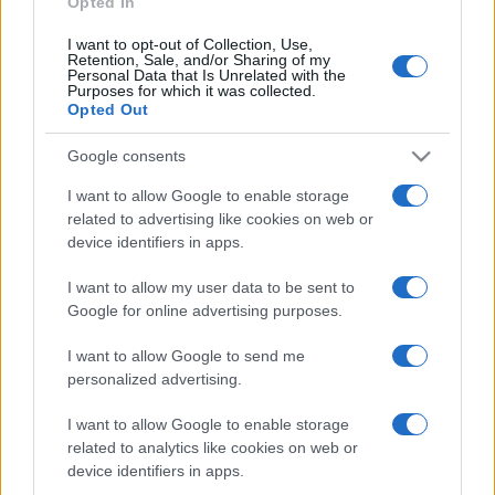
Opted In
I want to opt-out of Collection, Use,
Retention, Sale, and/or Sharing of my
HÍRDETÉS
Personal Data that Is Unrelated with the
Purposes for which it was collected.
Opted Out
HÍRDETÉS
Google consents
I want to allow Google to enable storage
related to advertising like cookies on web or
HÍRDETÉS
device identifiers in apps.
I want to allow my user data to be sent to
Google for online advertising purposes.
LEGOLVASOTTABB
I want to allow Google to send me
Szerdától rárajtolhatunk a jövő nyári
personalized advertising.
foci-Eb jegyeire
I want to allow Google to enable storage
related to analytics like cookies on web or
device identifiers in apps.
Megérkezett az eső a Duna