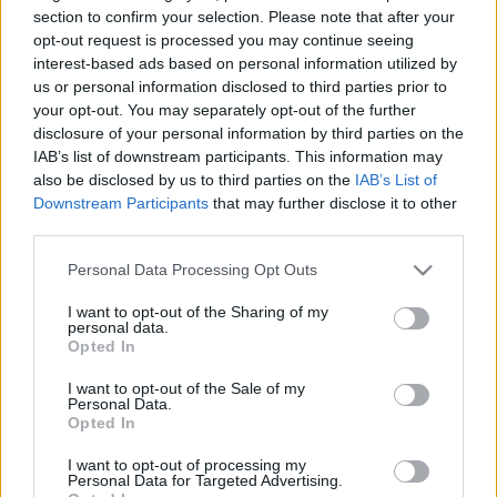
HÍRDETÉS
section to confirm your selection. Please note that after your
opt-out request is processed you may continue seeing
interest-based ads based on personal information utilized by
us or personal information disclosed to third parties prior to
LEGFRISSEBB
your opt-out. You may separately opt-out of the further
disclosure of your personal information by third parties on the
Országos hírek
IAB’s list of downstream participants. This information may
Megérkezett az eső a Duna vízgyűjtőjére
also be disclosed by us to third parties on the
IAB’s List of
Downstream Participants
that may further disclose it to other
third parties.
Please note that this website/app uses one or more Google
Personal Data Processing Opt Outs
Helyi hírek
services and may gather and store information including but
Amire többmillióan vártunk: szombattól
not limited to your visit or usage behaviour. You may click to
I want to opt-out of the Sharing of my
másodfokúra csökken a riasztás
personal data.
grant or deny consent to Google and its third-party tags to
Opted In
use your data for below specified purposes in below Google
consent section.
I want to opt-out of the Sale of my
Personal Data.
Országos hírek
Opted In
Kecskeméten is szakirányú
továbbképzésekkel erősít a Gál Ferenc
I want to opt-out of processing my
Egyetem
Personal Data for Targeted Advertising.