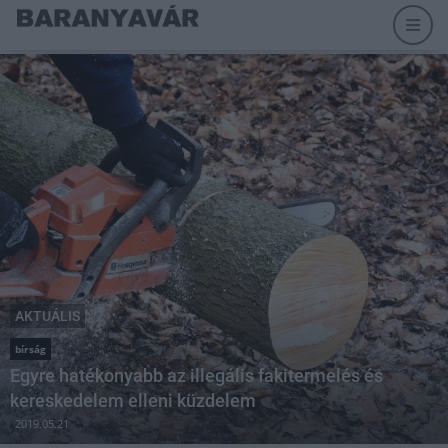
AKTUÁLIS
bírság
Egyre hatékonyabb az illegális fakitermelés és
kereskedelem elleni küzdelem
2019.05.21