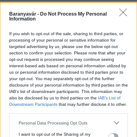
Baranyavár -
Do Not Process My Personal
Information
HÍRLEVÉL
If you wish to opt-out of the sale, sharing to third parties, or
Név
processing of your personal or sensitive information for
targeted advertising by us, please use the below opt-out
section to confirm your selection. Please note that after your
opt-out request is processed you may continue seeing
E-mail cím
interest-based ads based on personal information utilized by
us or personal information disclosed to third parties prior to
your opt-out. You may separately opt-out of the further
Feliratkozom a hírlevélre és elfogadom az
adatvédelmi
disclosure of your personal information by third parties on the
szabályzatot!
IAB’s list of downstream participants. This information may
also be disclosed by us to third parties on the
IAB’s List of
FELIRATKOZÁS
Downstream Participants
that may further disclose it to other
third parties.
Please note that this website/app uses one or more Google
Personal Data Processing Opt Outs
HÍRDETÉS
services and may gather and store information including but
not limited to your visit or usage behaviour. You may click to
I want to opt-out of the Sharing of my