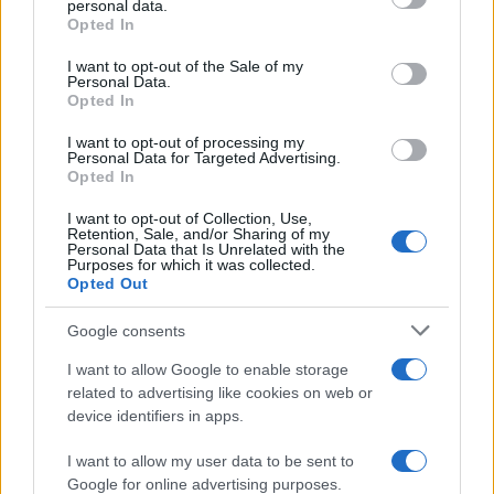
personal data.
grant or deny consent to Google and its third-party tags to
Opted In
LEGFRISSEBB
use your data for below specified purposes in below Google
consent section.
I want to opt-out of the Sale of my
Personal Data.
Helyi hírek
Opted In
Amire többmillióan vártunk: szombattól
másodfokúra csökken a riasztás
I want to opt-out of processing my
Personal Data for Targeted Advertising.
Opted In
I want to opt-out of Collection, Use,
Országos hírek
Retention, Sale, and/or Sharing of my
Kecskeméten is szakirányú
Personal Data that Is Unrelated with the
továbbképzésekkel erősít a Gál Ferenc
Purposes for which it was collected.
Egyetem
Opted Out
Google consents
Országos hírek
I want to allow Google to enable storage
A lakosságra is fontos szerep hárul a
related to advertising like cookies on web or
szúnyoginvázió elkerülésében
device identifiers in apps.
I want to allow my user data to be sent to
Google for online advertising purposes.