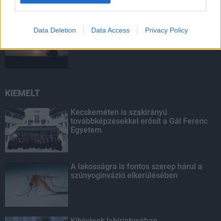
Amire többmillióan vártunk: szombattól
Data Deletion
Data Access
Privacy Policy
másodfokúra csökken a riasztás
KIEMELT
Kecskeméten is szakirányú
továbbképzésekkel erősít a Gál Ferenc
Egyetem
A lakosságra is fontos szerep hárul a
szúnyoginvázió elkerülésében
Kihívások labirintusában