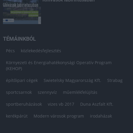
TÉMÁINKBÓL
Pécs
közlekedésfejlesztés
Környezeti és Energiahatékonysági Operatív Program
(KEHOP)
építőipari cégek
Swietelsky Magyarország Kft.
Strabag
sportcsarnok
szennyvíz
műemlékfelújítás
sportberuházások
vizes vb 2017
Duna Aszfalt Kft.
kerékpárút
Modern városok program
irodaházak