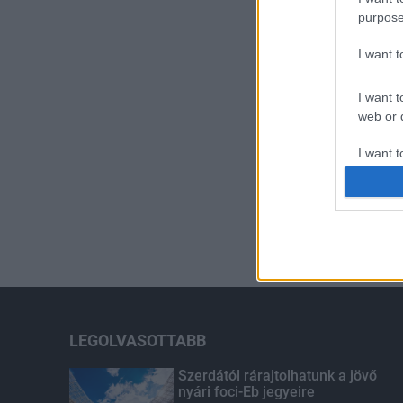
purpose
I want 
I want t
web or d
I want t
or app.
I want t
I want t
authenti
LEGOLVASOTTABB
Szerdától rárajtolhatunk a jövő
nyári foci-Eb jegyeire