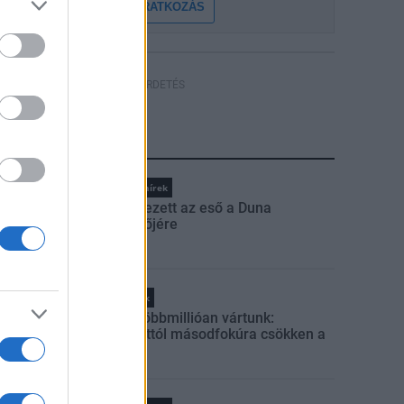
FELIRATKOZÁS
HÍRDETÉS
LEGFRISSEBB
Országos hírek
Megérkezett az eső a Duna
vízgyűjtőjére
Helyi hírek
Amire többmillióan vártunk:
szombattól másodfokúra csökken a
riasztás