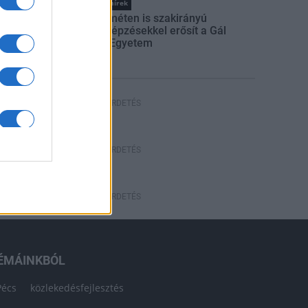
Országos hírek
Kecskeméten is szakirányú
továbbképzésekkel erősít a Gál
Ferenc Egyetem
HÍRDETÉS
HÍRDETÉS
HÍRDETÉS
ÉMÁINKBÓL
Pécs
közlekedésfejlesztés