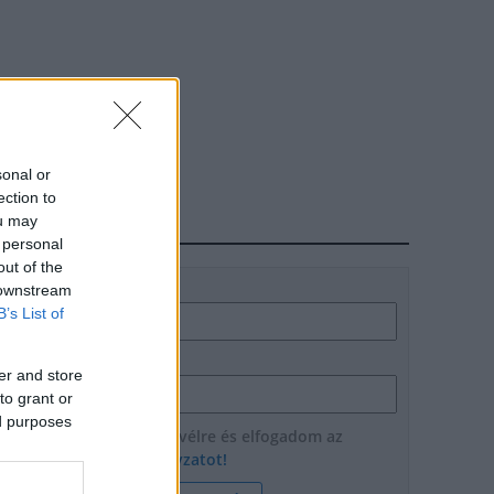
sonal or
ection to
ou may
HÍRLEVÉL
 personal
out of the
Név
 downstream
B’s List of
E-mail cím
er and store
to grant or
ed purposes
Feliratkozom a hírlevélre és elfogadom az
adatvédelmi szabályzatot!