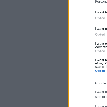
Persona
I want t
Opted 
I want t
Opted 
I want 
Advertis
Opted 
I want t
of my P
was col
Opted 
Google 
I want t
web or d
I want t