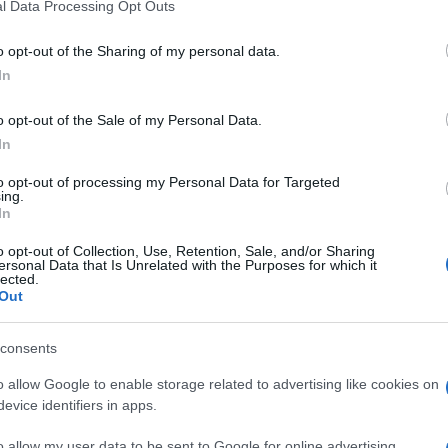
l Data Processing Opt Outs
o opt-out of the Sharing of my personal data.
In
o opt-out of the Sale of my Personal Data.
In
to opt-out of processing my Personal Data for Targeted
ing.
In
o opt-out of Collection, Use, Retention, Sale, and/or Sharing
ersonal Data that Is Unrelated with the Purposes for which it
lected.
Out
consents
o allow Google to enable storage related to advertising like cookies on
evice identifiers in apps.
o allow my user data to be sent to Google for online advertising