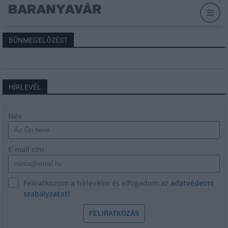
BŰNMEGELŐZÉST
HÍRLEVÉL
Név
E-mail cím
Feliratkozom a hírlevélre és elfogadom az
adatvédelmi
szabályzatot!
FELIRATKOZÁS