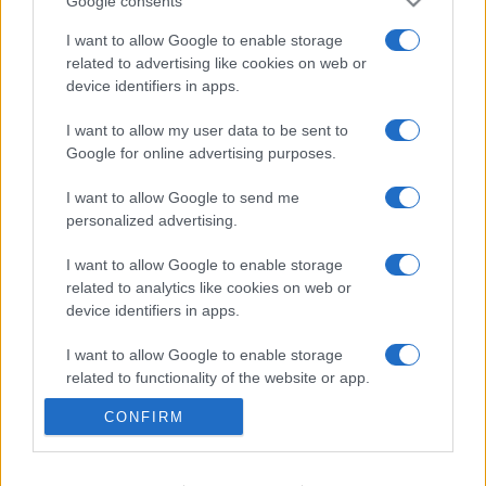
Google consents
I want to allow Google to enable storage
Víztoronyba rekedt munkásokat
related to advertising like cookies on web or
mentettek a sásdi tűzoltók
device identifiers in apps.
I want to allow my user data to be sent to
Google for online advertising purposes.
Mit lát és mit lát nem a VÉDA?
I want to allow Google to send me
personalized advertising.
I want to allow Google to enable storage
related to analytics like cookies on web or
KIEMELT
device identifiers in apps.
Megérkezett az eső a Duna
I want to allow Google to enable storage
vízgyűjtőjére
related to functionality of the website or app.
CONFIRM
I want to allow Google to enable storage
related to personalization.
Kecskeméten is szakirányú