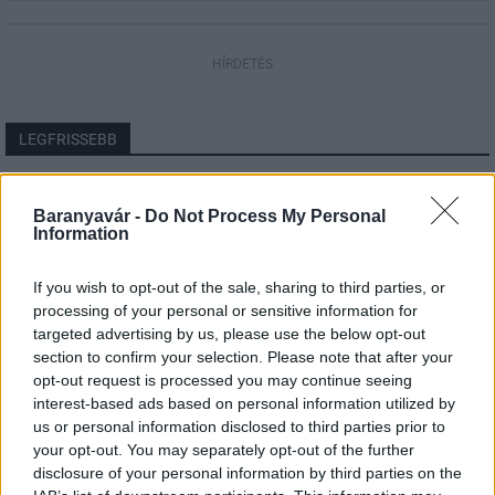
HÍRDETÉS
LEGFRISSEBB
Országos hírek
Megérkezett az eső a Duna vízgyűjtőjére
Baranyavár -
Do Not Process My Personal
Information
If you wish to opt-out of the sale, sharing to third parties, or
processing of your personal or sensitive information for
Helyi hírek
targeted advertising by us, please use the below opt-out
Amire többmillióan vártunk: szombattól
section to confirm your selection. Please note that after your
másodfokúra csökken a riasztás
opt-out request is processed you may continue seeing
interest-based ads based on personal information utilized by
us or personal information disclosed to third parties prior to
your opt-out. You may separately opt-out of the further
Országos hírek
disclosure of your personal information by third parties on the
Kecskeméten is szakirányú