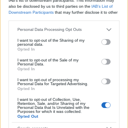
IAB’s list of downstream participants. This information may
továbbképzésekkel erősít a Gál Ferenc
also be disclosed by us to third parties on the
IAB’s List of
Egyetem
Downstream Participants
that may further disclose it to other
third parties.
Please note that this website/app uses one or more Google
Personal Data Processing Opt Outs
HÍRDETÉS
services and may gather and store information including but
not limited to your visit or usage behaviour. You may click to
I want to opt-out of the Sharing of my
personal data.
grant or deny consent to Google and its third-party tags to
Opted In
use your data for below specified purposes in below Google
HÍRDETÉS
consent section.
I want to opt-out of the Sale of my
Personal Data.
Opted In
HÍRDETÉS
I want to opt-out of processing my
Personal Data for Targeted Advertising.
Opted In
LEGOLVASOTTABB
I want to opt-out of Collection, Use,
Retention, Sale, and/or Sharing of my
Personal Data that Is Unrelated with the
Szerdától rárajtolhatunk a jövő nyári
Purposes for which it was collected.
foci-Eb jegyeire
Opted Out