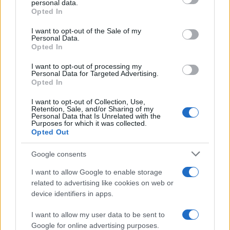
personal data.
grant or deny consent to Google and its third-party tags to
Opted In
LEGFRISSEBB
use your data for below specified purposes in below Google
consent section.
I want to opt-out of the Sale of my
Personal Data.
Országos hírek
Opted In
Megérkezett az eső a Duna vízgyűjtőjére
I want to opt-out of processing my
Personal Data for Targeted Advertising.
Opted In
I want to opt-out of Collection, Use,
Helyi hírek
Retention, Sale, and/or Sharing of my
Amire többmillióan vártunk: szombattól
Personal Data that Is Unrelated with the
másodfokúra csökken a riasztás
Purposes for which it was collected.
Opted Out
Google consents
Országos hírek
I want to allow Google to enable storage
Kecskeméten is szakirányú
related to advertising like cookies on web or
továbbképzésekkel erősít a Gál Ferenc
device identifiers in apps.
Egyetem
I want to allow my user data to be sent to
Google for online advertising purposes.