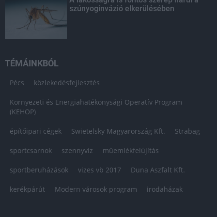
szúnyoginvázió elkerülésében
TÉMÁINKBÓL
Pécs
közlekedésfejlesztés
Környezeti és Energiahatékonysági Operatív Program
(KEHOP)
építőipari cégek
Swietelsky Magyarország Kft.
Strabag
sportcsarnok
szennyvíz
műemlékfelújítás
sportberuházások
vizes vb 2017
Duna Aszfalt Kft.
kerékpárút
Modern városok program
irodaházak