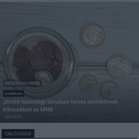
ORSZÁGOS HÍREK
emlékérem
Jövőre tizennégy témában tervez emlékérmét
kibocsátani az MNB
2022.05.09
EMLÉKÉREM