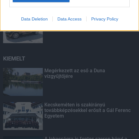
Autókkal támogatja az építőipari cég a
Data Deletion
Data Access
Privacy Policy
kistelepülési diákok mentorait
KIEMELT
Megérkezett az eső a Duna
vízgyűjtőjére
Kecskeméten is szakirányú
továbbképzésekkel erősít a Gál Ferenc
Egyetem
A lakosságra is fontos szerep hárul a