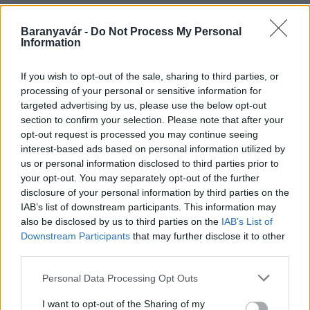
Baranyavár -
Do Not Process My Personal
Information
HÍRLEVÉL
If you wish to opt-out of the sale, sharing to third parties, or
Név
processing of your personal or sensitive information for
targeted advertising by us, please use the below opt-out
section to confirm your selection. Please note that after your
opt-out request is processed you may continue seeing
E-mail cím
interest-based ads based on personal information utilized by
us or personal information disclosed to third parties prior to
your opt-out. You may separately opt-out of the further
Feliratkozom a hírlevélre és elfogadom az
adatvédelmi
disclosure of your personal information by third parties on the
szabályzatot!
IAB’s list of downstream participants. This information may
also be disclosed by us to third parties on the
IAB’s List of
FELIRATKOZÁS
Downstream Participants
that may further disclose it to other
third parties.
Please note that this website/app uses one or more Google
Personal Data Processing Opt Outs
HÍRDETÉS
services and may gather and store information including but
not limited to your visit or usage behaviour. You may click to
I want to opt-out of the Sharing of my