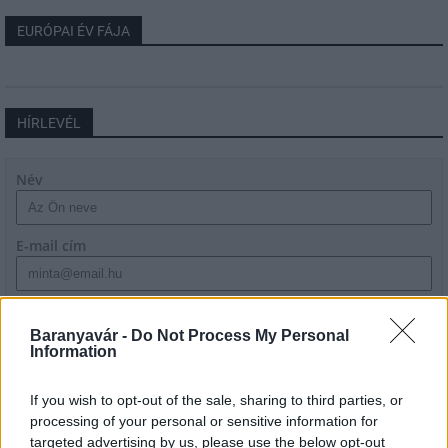
EURÓPAI ÉV FÁJA
HÍRLEVÉL
Név
E-mail cím
Feliratkozom a hírlevélre és elfogadom az
adatvédelmi
szabályzatot!
Baranyavár -
Do Not Process My Personal
Information
FELIRATKOZÁS
If you wish to opt-out of the sale, sharing to third parties, or
processing of your personal or sensitive information for
targeted advertising by us, please use the below opt-out