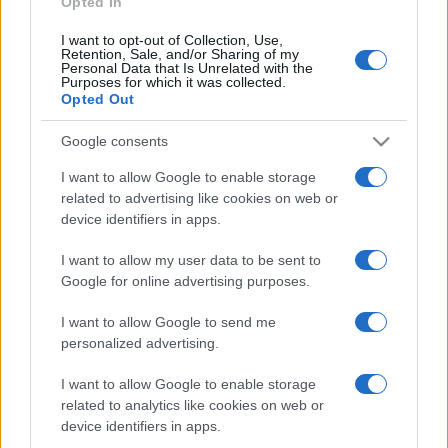
Opted In
I want to opt-out of Collection, Use,
Retention, Sale, and/or Sharing of my
HÍRDETÉS
Personal Data that Is Unrelated with the
Purposes for which it was collected.
Opted Out
HÍRDETÉS
Google consents
I want to allow Google to enable storage
related to advertising like cookies on web or
HÍRDETÉS
device identifiers in apps.
I want to allow my user data to be sent to
Google for online advertising purposes.
LEGOLVASOTTABB
I want to allow Google to send me
Kecskeméten is szakirányú
personalized advertising.
továbbképzésekkel erősít a Gál Ferenc
Egyetem
I want to allow Google to enable storage
related to analytics like cookies on web or
device identifiers in apps.
A közgyűlés kiáll a Dráva védelme