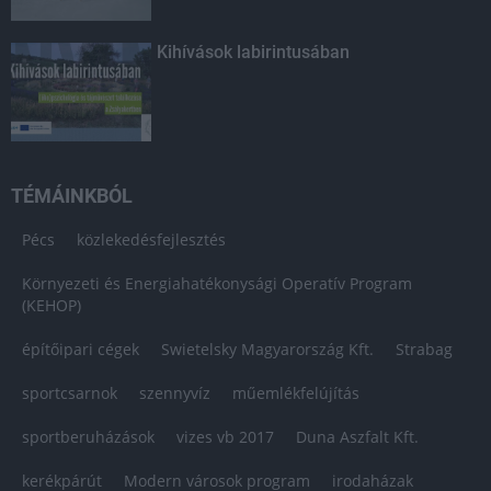
Kihívások labirintusában
TÉMÁINKBÓL
Pécs
közlekedésfejlesztés
Környezeti és Energiahatékonysági Operatív Program
(KEHOP)
építőipari cégek
Swietelsky Magyarország Kft.
Strabag
sportcsarnok
szennyvíz
műemlékfelújítás
sportberuházások
vizes vb 2017
Duna Aszfalt Kft.
kerékpárút
Modern városok program
irodaházak