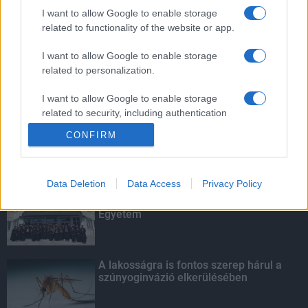
mellett
I want to allow Google to enable storage
related to functionality of the website or app.
I want to allow Google to enable storage
related to personalization.
Amire többmillióan vártunk: szombattól
másodfokúra csökken a riasztás
I want to allow Google to enable storage
related to security, including authentication
functionality and fraud prevention, and other
CONFIRM
user protection.
KIEMELT
Data Deletion
Data Access
Privacy Policy
Kecskeméten is szakirányú
továbbképzésekkel erősít a Gál Ferenc
Egyetem
A lakosságra is fontos szerep hárul a
szúnyoginvázió elkerülésében