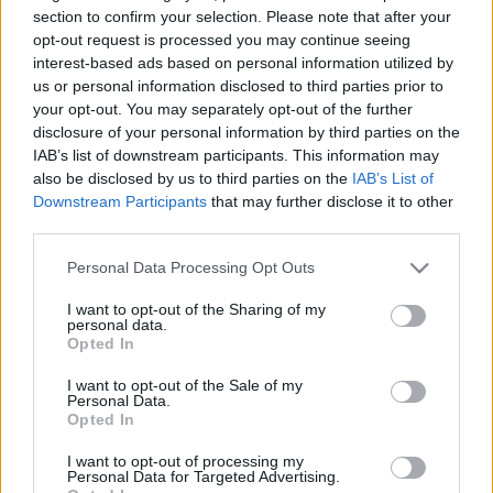
HÍRDETÉS
section to confirm your selection. Please note that after your
opt-out request is processed you may continue seeing
interest-based ads based on personal information utilized by
us or personal information disclosed to third parties prior to
LEGFRISSEBB
your opt-out. You may separately opt-out of the further
disclosure of your personal information by third parties on the
Helyi hírek
IAB’s list of downstream participants. This information may
Amire többmillióan vártunk: szombattól
also be disclosed by us to third parties on the
IAB’s List of
másodfokúra csökken a riasztás
Downstream Participants
that may further disclose it to other
third parties.
Please note that this website/app uses one or more Google
Personal Data Processing Opt Outs
Országos hírek
services and may gather and store information including but
Kecskeméten is szakirányú
not limited to your visit or usage behaviour. You may click to
I want to opt-out of the Sharing of my
továbbképzésekkel erősít a Gál Ferenc
personal data.
grant or deny consent to Google and its third-party tags to
Egyetem
Opted In
use your data for below specified purposes in below Google
consent section.
I want to opt-out of the Sale of my
Personal Data.
Országos hírek
Opted In
A lakosságra is fontos szerep hárul a
szúnyoginvázió elkerülésében
I want to opt-out of processing my
Personal Data for Targeted Advertising.