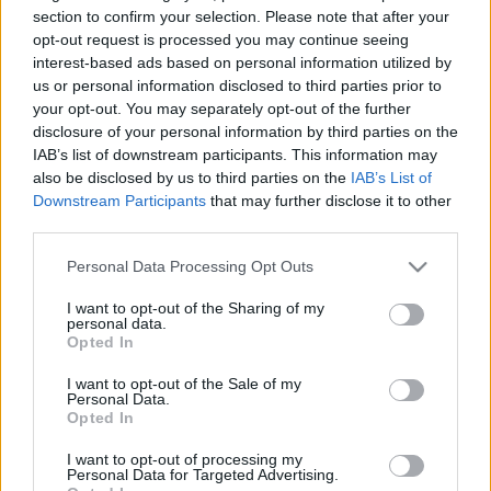
HÍRDETÉS
section to confirm your selection. Please note that after your
opt-out request is processed you may continue seeing
interest-based ads based on personal information utilized by
us or personal information disclosed to third parties prior to
LEGFRISSEBB
your opt-out. You may separately opt-out of the further
disclosure of your personal information by third parties on the
Országos hírek
IAB’s list of downstream participants. This information may
Megérkezett az eső a Duna vízgyűjtőjére
also be disclosed by us to third parties on the
IAB’s List of
Downstream Participants
that may further disclose it to other
third parties.
Please note that this website/app uses one or more Google
Personal Data Processing Opt Outs
Helyi hírek
services and may gather and store information including but
Amire többmillióan vártunk: szombattól
not limited to your visit or usage behaviour. You may click to
I want to opt-out of the Sharing of my
másodfokúra csökken a riasztás
personal data.
grant or deny consent to Google and its third-party tags to
Opted In
use your data for below specified purposes in below Google
consent section.
I want to opt-out of the Sale of my
Personal Data.
Országos hírek
Opted In
Kecskeméten is szakirányú
továbbképzésekkel erősít a Gál Ferenc
I want to opt-out of processing my
Egyetem
Personal Data for Targeted Advertising.