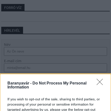
FORRÓ VÍZ
HÍRLEVÉL
Név
E-mail cím
Feliratkozom a hírlevélre és elfogadom az
adatvédelmi
szabályzatot!
Baranyavár -
Do Not Process My Personal
Information
FELIRATKOZÁS
If you wish to opt-out of the sale, sharing to third parties, or
processing of your personal or sensitive information for
targeted advertising by us, please use the below opt-out