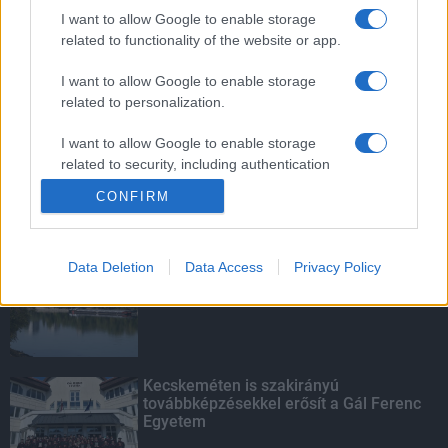
mentettek a sásdi tűzoltók
I want to allow Google to enable storage
related to functionality of the website or app.
I want to allow Google to enable storage
related to personalization.
A közgyűlés kiáll a Dráva védelme
mellett
I want to allow Google to enable storage
related to security, including authentication
functionality and fraud prevention, and other
CONFIRM
user protection.
KIEMELT
Data Deletion
Data Access
Privacy Policy
Megérkezett az eső a Duna
vízgyűjtőjére
Kecskeméten is szakirányú
továbbképzésekkel erősít a Gál Ferenc
Egyetem