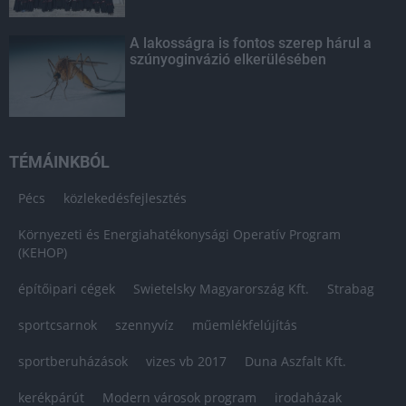
A lakosságra is fontos szerep hárul a
szúnyoginvázió elkerülésében
TÉMÁINKBÓL
Pécs
közlekedésfejlesztés
Környezeti és Energiahatékonysági Operatív Program
(KEHOP)
építőipari cégek
Swietelsky Magyarország Kft.
Strabag
sportcsarnok
szennyvíz
műemlékfelújítás
sportberuházások
vizes vb 2017
Duna Aszfalt Kft.
kerékpárút
Modern városok program
irodaházak