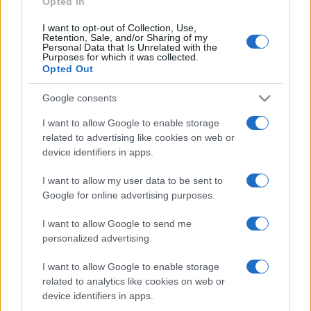
Opted In
I want to opt-out of Collection, Use,
Retention, Sale, and/or Sharing of my
HÍRDETÉS
Personal Data that Is Unrelated with the
Purposes for which it was collected.
Opted Out
HÍRDETÉS
Google consents
I want to allow Google to enable storage
related to advertising like cookies on web or
HÍRDETÉS
device identifiers in apps.
I want to allow my user data to be sent to
Google for online advertising purposes.
LEGOLVASOTTABB
I want to allow Google to send me
Szerdától rárajtolhatunk a jövő nyári
personalized advertising.
foci-Eb jegyeire
I want to allow Google to enable storage
related to analytics like cookies on web or
device identifiers in apps.
Víztoronyba rekedt munkásokat