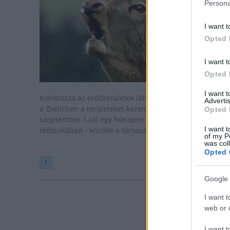
Persona
I want t
Opted 
I want t
Opted 
I want 
Korlátozza az erdőterületek látogatását a Mecsekben é
Advertis
a Zselicben a területeket kezelő Mecsekerdő Zrt.
Opted 
szeptember 1-től egy hónapon át, a szarvasbőgés
I want t
időszakában - közölte a társaság vasárnap az MTI-vel.
of my P
was col
Opted 
1
Google 
I want t
web or d
I want t