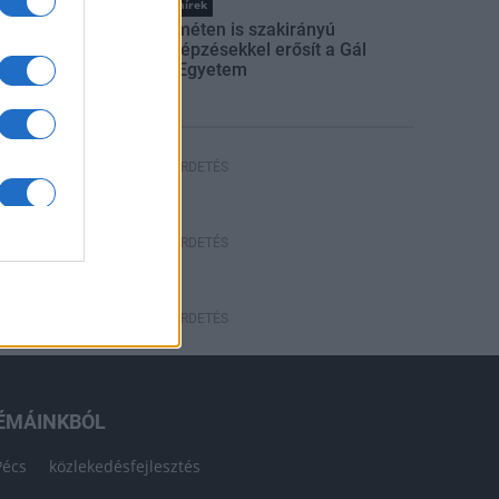
Országos hírek
Kecskeméten is szakirányú
továbbképzésekkel erősít a Gál
Ferenc Egyetem
HÍRDETÉS
HÍRDETÉS
HÍRDETÉS
ÉMÁINKBÓL
Pécs
közlekedésfejlesztés