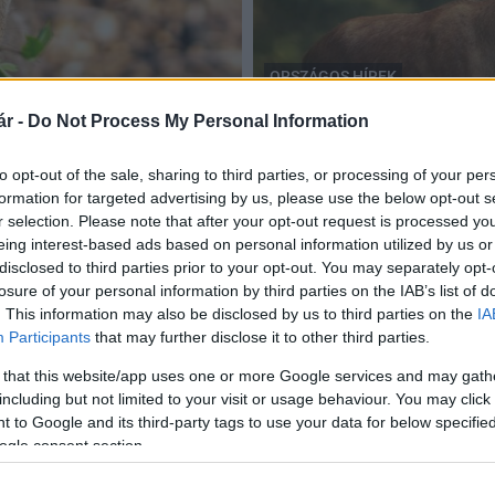
ORSZÁGOS HÍREK
vadászat
r -
Do Not Process My Personal Information
program indul
Megkezdődött a szarvasná
2024.08.29
to opt-out of the sale, sharing to third parties, or processing of your per
formation for targeted advertising by us, please use the below opt-out s
r selection. Please note that after your opt-out request is processed y
eing interest-based ads based on personal information utilized by us or
disclosed to third parties prior to your opt-out. You may separately opt-
losure of your personal information by third parties on the IAB’s list of
. This information may also be disclosed by us to third parties on the
IA
Participants
that may further disclose it to other third parties.
 that this website/app uses one or more Google services and may gath
including but not limited to your visit or usage behaviour. You may click 
 to Google and its third-party tags to use your data for below specifi
ogle consent section.