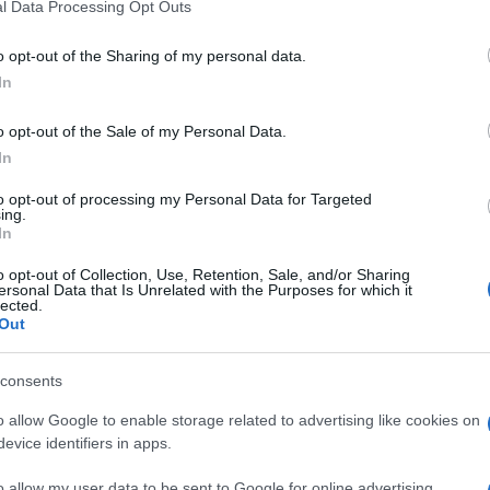
l Data Processing Opt Outs
o opt-out of the Sharing of my personal data.
In
o opt-out of the Sale of my Personal Data.
In
to opt-out of processing my Personal Data for Targeted
s
ing.
In
o opt-out of Collection, Use, Retention, Sale, and/or Sharing
ersonal Data that Is Unrelated with the Purposes for which it
lected.
Out
consents
o allow Google to enable storage related to advertising like cookies on
evice identifiers in apps.
o allow my user data to be sent to Google for online advertising