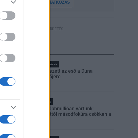
FELIRATKOZÁS
HÍRDETÉS
LEGFRISSEBB
Országos hírek
Megérkezett az eső a Duna
vízgyűjtőjére
Helyi hírek
Amire többmillióan vártunk:
szombattól másodfokúra csökken a
riasztás