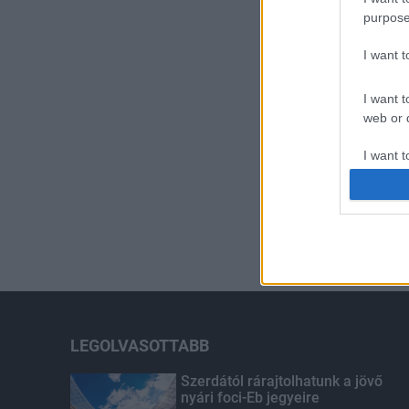
purpose
I want 
I want t
web or d
I want t
or app.
I want t
I want t
authenti
LEGOLVASOTTABB
Szerdától rárajtolhatunk a jövő
nyári foci-Eb jegyeire