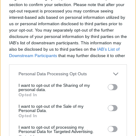
HÍRDETÉS
section to confirm your selection. Please note that after your
opt-out request is processed you may continue seeing
interest-based ads based on personal information utilized by
us or personal information disclosed to third parties prior to
LEGFRISSEBB
your opt-out. You may separately opt-out of the further
disclosure of your personal information by third parties on the
Országos hírek
IAB’s list of downstream participants. This information may
Megérkezett az eső a Duna vízgyűjtőjére
also be disclosed by us to third parties on the
IAB’s List of
Downstream Participants
that may further disclose it to other
third parties.
Please note that this website/app uses one or more Google
Personal Data Processing Opt Outs
Helyi hírek
services and may gather and store information including but
Amire többmillióan vártunk: szombattól
not limited to your visit or usage behaviour. You may click to
I want to opt-out of the Sharing of my
másodfokúra csökken a riasztás
personal data.
grant or deny consent to Google and its third-party tags to
Opted In
use your data for below specified purposes in below Google
consent section.
I want to opt-out of the Sale of my
Personal Data.
Országos hírek
Opted In
Kecskeméten is szakirányú
továbbképzésekkel erősít a Gál Ferenc
I want to opt-out of processing my
Egyetem
Personal Data for Targeted Advertising.