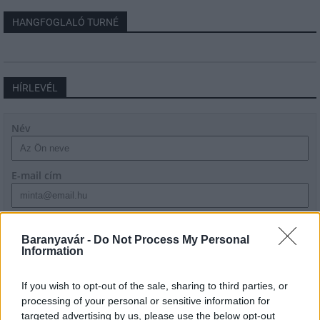
HANGFOGLALÓ TURNÉ
HÍRLEVÉL
Név
E-mail cím
Feliratkozom a hírlevélre és elfogadom az
adatvédelmi
szabályzatot!
Baranyavár -
Do Not Process My Personal
Information
FELIRATKOZÁS
If you wish to opt-out of the sale, sharing to third parties, or
processing of your personal or sensitive information for
targeted advertising by us, please use the below opt-out