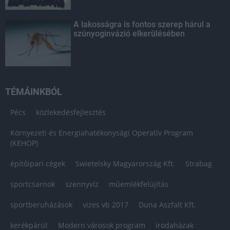
A lakosságra is fontos szerep hárul a
szúnyoginvázió elkerülésében
TÉMÁINKBÓL
Pécs
közlekedésfejlesztés
Környezeti és Energiahatékonysági Operatív Program
(KEHOP)
építőipari cégek
Swietelsky Magyarország Kft.
Strabag
sportcsarnok
szennyvíz
műemlékfelújítás
sportberuházások
vizes vb 2017
Duna Aszfalt Kft.
kerékpárút
Modern városok program
irodaházak