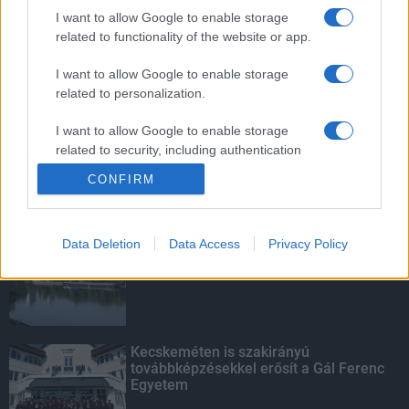
mentettek a sásdi tűzoltók
I want to allow Google to enable storage
related to functionality of the website or app.
I want to allow Google to enable storage
related to personalization.
Mit lát és mit lát nem a VÉDA?
I want to allow Google to enable storage
related to security, including authentication
functionality and fraud prevention, and other
CONFIRM
user protection.
KIEMELT
Data Deletion
Data Access
Privacy Policy
Megérkezett az eső a Duna
vízgyűjtőjére
Kecskeméten is szakirányú
továbbképzésekkel erősít a Gál Ferenc
Egyetem