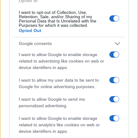
Opted In
I want to opt-out of Collection, Use,
Retention, Sale, and/or Sharing of my
HÍRDETÉS
Personal Data that Is Unrelated with the
Purposes for which it was collected.
Opted Out
HÍRDETÉS
Google consents
I want to allow Google to enable storage
related to advertising like cookies on web or
HÍRDETÉS
device identifiers in apps.
I want to allow my user data to be sent to
Google for online advertising purposes.
LEGOLVASOTTABB
I want to allow Google to send me
Szerdától rárajtolhatunk a jövő nyári
personalized advertising.
foci-Eb jegyeire
I want to allow Google to enable storage
related to analytics like cookies on web or
device identifiers in apps.
Víztoronyba rekedt munkásokat