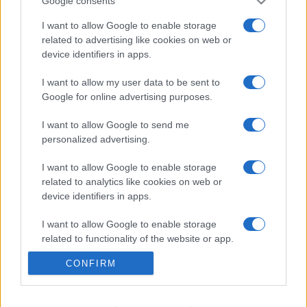
Google consents
I want to allow Google to enable storage
Megérkezett az eső a Duna
related to advertising like cookies on web or
vízgyűjtőjére
device identifiers in apps.
I want to allow my user data to be sent to
Google for online advertising purposes.
Víztoronyba rekedt munkásokat
mentettek a sásdi tűzoltók
I want to allow Google to send me
personalized advertising.
I want to allow Google to enable storage
related to analytics like cookies on web or
KIEMELT
device identifiers in apps.
Megérkezett az eső a Duna
I want to allow Google to enable storage
vízgyűjtőjére
related to functionality of the website or app.
CONFIRM
I want to allow Google to enable storage
related to personalization.
Kecskeméten is szakirányú