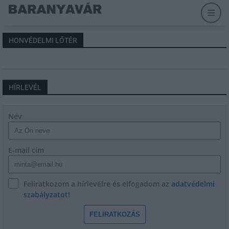
HONVÉDELMI LŐTÉR
HÍRLEVÉL
Név
E-mail cím
Feliratkozom a hírlevélre és elfogadom az
adatvédelmi
szabályzatot!
FELIRATKOZÁS