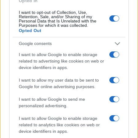
Opted In
I want to opt-out of Collection, Use,
Retention, Sale, and/or Sharing of my
HÍRDETÉS
Personal Data that Is Unrelated with the
Purposes for which it was collected.
Opted Out
HÍRDETÉS
Google consents
I want to allow Google to enable storage
related to advertising like cookies on web or
HÍRDETÉS
device identifiers in apps.
I want to allow my user data to be sent to
Google for online advertising purposes.
LEGOLVASOTTABB
I want to allow Google to send me
Kecskeméten is szakirányú
personalized advertising.
továbbképzésekkel erősít a Gál Ferenc
Egyetem
I want to allow Google to enable storage
related to analytics like cookies on web or
device identifiers in apps.
Szerdától rárajtolhatunk a jövő nyári