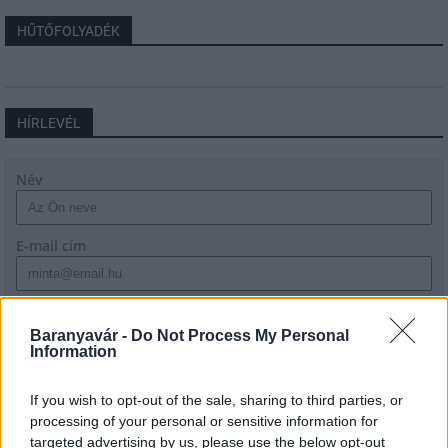
HŰTŐFOLYADÉK
HÍRLEVÉL
Név
E-mail cím
Feliratkozom a hírlevélre és elfogadom az
adatvédelmi
szabályzatot!
Baranyavár -
Do Not Process My Personal
Information
FELIRATKOZÁS
If you wish to opt-out of the sale, sharing to third parties, or
processing of your personal or sensitive information for
targeted advertising by us, please use the below opt-out