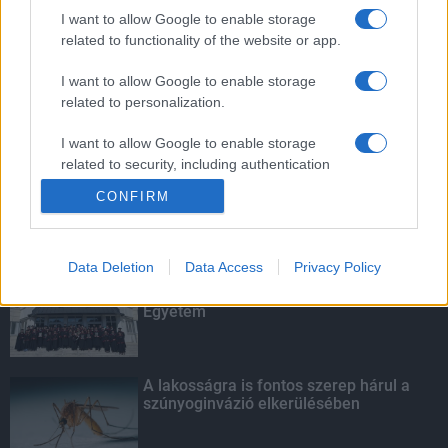
foci-Eb jegyeire
I want to allow Google to enable storage
related to functionality of the website or app.
I want to allow Google to enable storage
related to personalization.
Amire többmillióan vártunk: szombattól
másodfokúra csökken a riasztás
I want to allow Google to enable storage
related to security, including authentication
functionality and fraud prevention, and other
CONFIRM
user protection.
KIEMELT
Data Deletion
Data Access
Privacy Policy
Kecskeméten is szakirányú
továbbképzésekkel erősít a Gál Ferenc
Egyetem
A lakosságra is fontos szerep hárul a
szúnyoginvázió elkerülésében