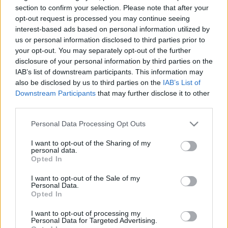
HÍRDETÉS
section to confirm your selection. Please note that after your
opt-out request is processed you may continue seeing
interest-based ads based on personal information utilized by
us or personal information disclosed to third parties prior to
LEGFRISSEBB
your opt-out. You may separately opt-out of the further
disclosure of your personal information by third parties on the
Helyi hírek
IAB’s list of downstream participants. This information may
Amire többmillióan vártunk: szombattól
also be disclosed by us to third parties on the
IAB’s List of
másodfokúra csökken a riasztás
Downstream Participants
that may further disclose it to other
third parties.
Please note that this website/app uses one or more Google
Personal Data Processing Opt Outs
Országos hírek
services and may gather and store information including but
Kecskeméten is szakirányú
not limited to your visit or usage behaviour. You may click to
I want to opt-out of the Sharing of my
továbbképzésekkel erősít a Gál Ferenc
personal data.
grant or deny consent to Google and its third-party tags to
Egyetem
Opted In
use your data for below specified purposes in below Google
consent section.
I want to opt-out of the Sale of my
Personal Data.
Országos hírek
Opted In
A lakosságra is fontos szerep hárul a
szúnyoginvázió elkerülésében
I want to opt-out of processing my
Personal Data for Targeted Advertising.