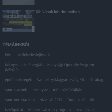
Kihívások labirintusában
TÉMÁINKBÓL
Pécs
közlekedésfejlesztés
Környezeti és Energiahatékonysági Operatív Program
(KEHOP)
építőipari cégek
Swietelsky Magyarország Kft.
Strabag
sportcsarnok
szennyvíz
műemlékfelújítás
sportberuházások
vizes vb 2017
Duna Aszfalt Kft.
kerékpárút
Modern városok program
irodaházak