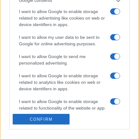
Google consents
I want to allow Google to enable storage
Kecskeméten is szakirányú
related to advertising like cookies on web or
továbbképzésekkel erősít a Gál Ferenc
Egyetem
device identifiers in apps.
I want to allow my user data to be sent to
Google for online advertising purposes.
Amire többmillióan vártunk: szombattól
másodfokúra csökken a riasztás
I want to allow Google to send me
personalized advertising.
I want to allow Google to enable storage
related to analytics like cookies on web or
KIEMELT
device identifiers in apps.
Kecskeméten is szakirányú
I want to allow Google to enable storage
továbbképzésekkel erősít a Gál Ferenc
related to functionality of the website or app.
Egyetem
CONFIRM
I want to allow Google to enable storage
related to personalization.
A lakosságra is fontos szerep hárul a