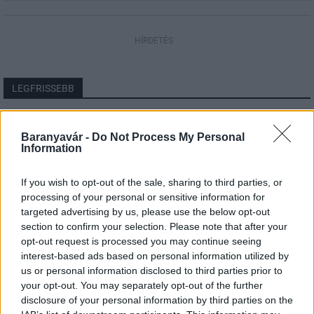
HÍRDETÉS
LEGFRISSEBB
Helyi hírek
Amire többmillióan vártunk: szombattól
Baranyavár -
Do Not Process My Personal
Information
másodfokúra csökken a riasztás
If you wish to opt-out of the sale, sharing to third parties, or
processing of your personal or sensitive information for
Országos hírek
targeted advertising by us, please use the below opt-out
Kecskeméten is szakirányú
section to confirm your selection. Please note that after your
továbbképzésekkel erősít a Gál Ferenc
opt-out request is processed you may continue seeing
Egyetem
interest-based ads based on personal information utilized by
us or personal information disclosed to third parties prior to
your opt-out. You may separately opt-out of the further
Országos hírek
disclosure of your personal information by third parties on the
A lakosságra is fontos szerep hárul a