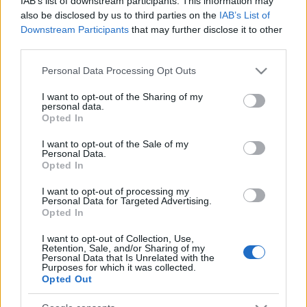
IAB’s list of downstream participants. This information may
szúnyoginvázió elkerülésében
also be disclosed by us to third parties on the
IAB’s List of
Downstream Participants
that may further disclose it to other
third parties.
Please note that this website/app uses one or more Google
Personal Data Processing Opt Outs
HÍRDETÉS
services and may gather and store information including but
not limited to your visit or usage behaviour. You may click to
I want to opt-out of the Sharing of my
personal data.
grant or deny consent to Google and its third-party tags to
Opted In
use your data for below specified purposes in below Google
HÍRDETÉS
consent section.
I want to opt-out of the Sale of my
Personal Data.
Opted In
HÍRDETÉS
I want to opt-out of processing my
Personal Data for Targeted Advertising.
Opted In
LEGOLVASOTTABB
I want to opt-out of Collection, Use,
Retention, Sale, and/or Sharing of my
Personal Data that Is Unrelated with the
A közgyűlés kiáll a Dráva védelme
Purposes for which it was collected.
mellett
Opted Out