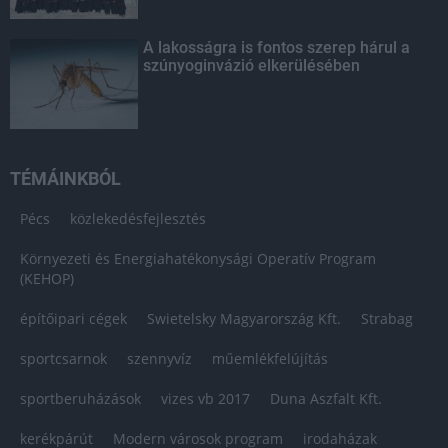
A lakosságra is fontos szerep hárul a
szúnyoginvázió elkerülésében
TÉMÁINKBÓL
Pécs
közlekedésfejlesztés
Környezeti és Energiahatékonysági Operatív Program
(KEHOP)
építőipari cégek
Swietelsky Magyarország Kft.
Strabag
sportcsarnok
szennyvíz
műemlékfelújítás
sportberuházások
vizes vb 2017
Duna Aszfalt Kft.
kerékpárút
Modern városok program
irodaházak