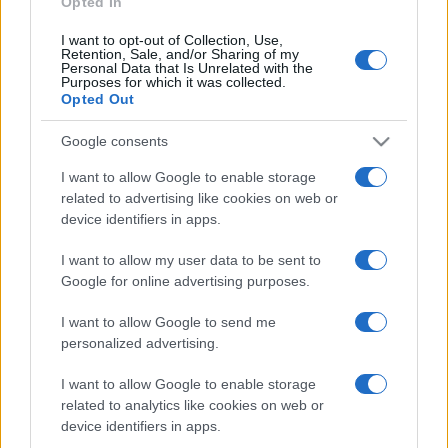
Opted In
I want to opt-out of Collection, Use,
Retention, Sale, and/or Sharing of my
HÍRDETÉS
Personal Data that Is Unrelated with the
Purposes for which it was collected.
Opted Out
HÍRDETÉS
Google consents
I want to allow Google to enable storage
related to advertising like cookies on web or
HÍRDETÉS
device identifiers in apps.
I want to allow my user data to be sent to
Google for online advertising purposes.
LEGOLVASOTTABB
I want to allow Google to send me
Szerdától rárajtolhatunk a jövő nyári
personalized advertising.
foci-Eb jegyeire
I want to allow Google to enable storage
related to analytics like cookies on web or
device identifiers in apps.
Víztoronyba rekedt munkásokat