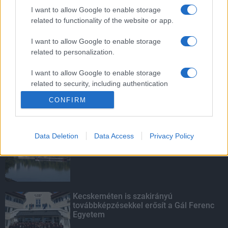
mentettek a sásdi tűzoltók
I want to allow Google to enable storage
related to functionality of the website or app.
I want to allow Google to enable storage
related to personalization.
A közgyűlés kiáll a Dráva védelme
mellett
I want to allow Google to enable storage
related to security, including authentication
functionality and fraud prevention, and other
CONFIRM
user protection.
KIEMELT
Data Deletion
Data Access
Privacy Policy
Megérkezett az eső a Duna
vízgyűjtőjére
Kecskeméten is szakirányú
továbbképzésekkel erősít a Gál Ferenc
Egyetem