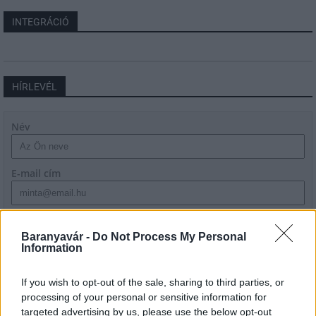
INTEGRÁCIÓ
HÍRLEVÉL
Név
E-mail cím
Feliratkozom a hírlevélre és elfogadom az
adatvédelmi
szabályzatot!
Baranyavár -
Do Not Process My Personal
Information
FELIRATKOZÁS
If you wish to opt-out of the sale, sharing to third parties, or
processing of your personal or sensitive information for
targeted advertising by us, please use the below opt-out