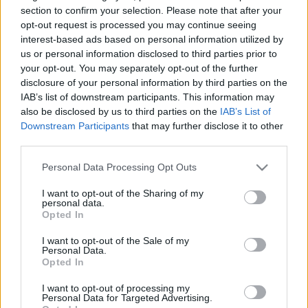
HÍRDETÉS
section to confirm your selection. Please note that after your
opt-out request is processed you may continue seeing
interest-based ads based on personal information utilized by
us or personal information disclosed to third parties prior to
LEGFRISSEBB
your opt-out. You may separately opt-out of the further
disclosure of your personal information by third parties on the
Országos hírek
IAB’s list of downstream participants. This information may
Megérkezett az eső a Duna vízgyűjtőjére
also be disclosed by us to third parties on the
IAB’s List of
Downstream Participants
that may further disclose it to other
third parties.
Please note that this website/app uses one or more Google
Personal Data Processing Opt Outs
Helyi hírek
services and may gather and store information including but
Amire többmillióan vártunk: szombattól
not limited to your visit or usage behaviour. You may click to
I want to opt-out of the Sharing of my
másodfokúra csökken a riasztás
personal data.
grant or deny consent to Google and its third-party tags to
Opted In
use your data for below specified purposes in below Google
consent section.
I want to opt-out of the Sale of my
Personal Data.
Országos hírek
Opted In
Kecskeméten is szakirányú
továbbképzésekkel erősít a Gál Ferenc
I want to opt-out of processing my
Egyetem
Personal Data for Targeted Advertising.