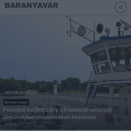
AKTUÁLIS
Baranya megye
Péntektől korlátozzák a 3,5 tonnánál nehezebb
járművek kompközlekedését Mohácson
2018.10.11