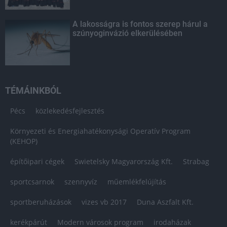
A lakosságra is fontos szerep hárul a
szúnyoginvázió elkerülésében
TÉMÁINKBÓL
Pécs
közlekedésfejlesztés
Környezeti és Energiahatékonysági Operatív Program
(KEHOP)
építőipari cégek
Swietelsky Magyarország Kft.
Strabag
sportcsarnok
szennyvíz
műemlékfelújítás
sportberuházások
vizes vb 2017
Duna Aszfalt Kft.
kerékpárút
Modern városok program
irodaházak