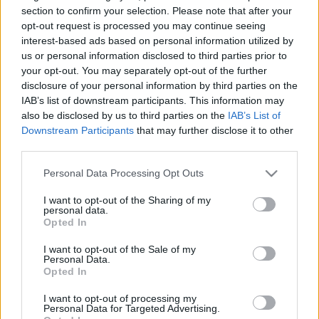
HÍRDETÉS
section to confirm your selection. Please note that after your
opt-out request is processed you may continue seeing
interest-based ads based on personal information utilized by
us or personal information disclosed to third parties prior to
LEGFRISSEBB
your opt-out. You may separately opt-out of the further
disclosure of your personal information by third parties on the
Országos hírek
IAB’s list of downstream participants. This information may
Megérkezett az eső a Duna vízgyűjtőjére
also be disclosed by us to third parties on the
IAB’s List of
Downstream Participants
that may further disclose it to other
third parties.
Please note that this website/app uses one or more Google
Personal Data Processing Opt Outs
Helyi hírek
services and may gather and store information including but
Amire többmillióan vártunk: szombattól
not limited to your visit or usage behaviour. You may click to
I want to opt-out of the Sharing of my
másodfokúra csökken a riasztás
personal data.
grant or deny consent to Google and its third-party tags to
Opted In
use your data for below specified purposes in below Google
consent section.
I want to opt-out of the Sale of my
Personal Data.
Országos hírek
Opted In
Kecskeméten is szakirányú
továbbképzésekkel erősít a Gál Ferenc
I want to opt-out of processing my
Egyetem
Personal Data for Targeted Advertising.