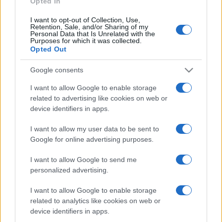
Opted In
I want to opt-out of Collection, Use,
Retention, Sale, and/or Sharing of my
HÍRDETÉS
Personal Data that Is Unrelated with the
Purposes for which it was collected.
Opted Out
HÍRDETÉS
Google consents
I want to allow Google to enable storage
related to advertising like cookies on web or
HÍRDETÉS
device identifiers in apps.
I want to allow my user data to be sent to
Google for online advertising purposes.
LEGOLVASOTTABB
I want to allow Google to send me
Szerdától rárajtolhatunk a jövő nyári
personalized advertising.
foci-Eb jegyeire
I want to allow Google to enable storage
related to analytics like cookies on web or
device identifiers in apps.
Megérkezett az eső a Duna