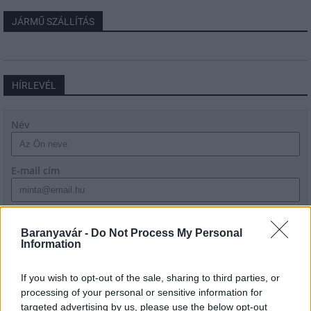
JÁRMŰ SZÁLLÍTÁS
HÍRLEVÉL
Név
E-mail cím
Feliratkozom a hírlevélre és elfogadom az
adatvédelmi
szabályzatot!
Baranyavár -
Do Not Process My Personal
Information
FELIRATKOZÁS
If you wish to opt-out of the sale, sharing to third parties, or
processing of your personal or sensitive information for
targeted advertising by us, please use the below opt-out