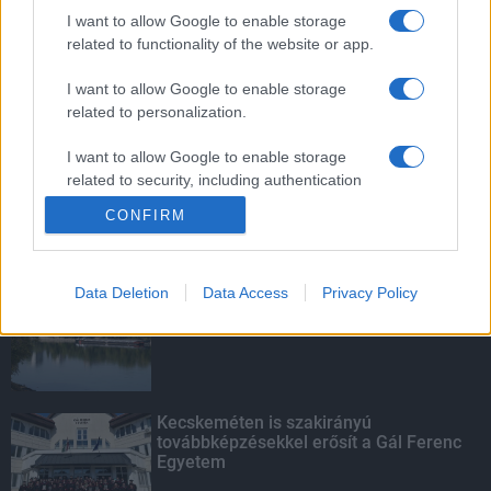
vízgyűjtőjére
I want to allow Google to enable storage
related to functionality of the website or app.
I want to allow Google to enable storage
related to personalization.
Víztoronyba rekedt munkásokat
mentettek a sásdi tűzoltók
I want to allow Google to enable storage
related to security, including authentication
functionality and fraud prevention, and other
CONFIRM
user protection.
KIEMELT
Data Deletion
Data Access
Privacy Policy
Megérkezett az eső a Duna
vízgyűjtőjére
Kecskeméten is szakirányú
továbbképzésekkel erősít a Gál Ferenc
Egyetem