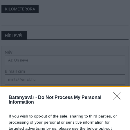
KILOMÉTERÓRA
HÍRLEVÉL
Név
E-mail cím
Feliratkozom a hírlevélre és elfogadom az
adatvédelmi
szabályzatot!
Baranyavár -
Do Not Process My Personal
Information
FELIRATKOZÁS
If you wish to opt-out of the sale, sharing to third parties, or
processing of your personal or sensitive information for
targeted advertising by us, please use the below opt-out