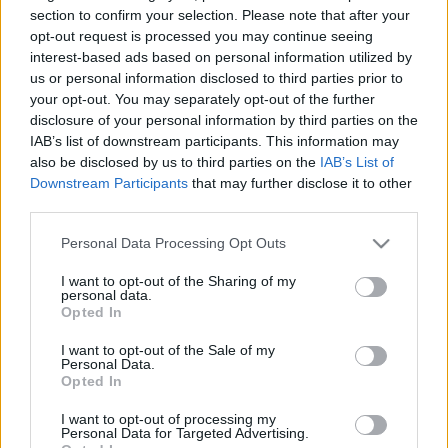
HÍRDETÉS
section to confirm your selection. Please note that after your
opt-out request is processed you may continue seeing
interest-based ads based on personal information utilized by
us or personal information disclosed to third parties prior to
LEGFRISSEBB
your opt-out. You may separately opt-out of the further
disclosure of your personal information by third parties on the
Helyi hírek
IAB’s list of downstream participants. This information may
Amire többmillióan vártunk: szombattól
also be disclosed by us to third parties on the
IAB’s List of
másodfokúra csökken a riasztás
Downstream Participants
that may further disclose it to other
third parties.
Please note that this website/app uses one or more Google
Personal Data Processing Opt Outs
Országos hírek
services and may gather and store information including but
Kecskeméten is szakirányú
not limited to your visit or usage behaviour. You may click to
I want to opt-out of the Sharing of my
továbbképzésekkel erősít a Gál Ferenc
personal data.
grant or deny consent to Google and its third-party tags to
Egyetem
Opted In
use your data for below specified purposes in below Google
consent section.
I want to opt-out of the Sale of my
Personal Data.
Országos hírek
Opted In
A lakosságra is fontos szerep hárul a
szúnyoginvázió elkerülésében
I want to opt-out of processing my
Personal Data for Targeted Advertising.