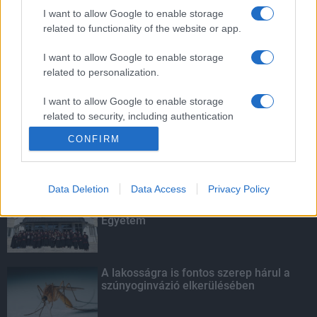
mellett
I want to allow Google to enable storage
related to functionality of the website or app.
I want to allow Google to enable storage
related to personalization.
Amire többmillióan vártunk: szombattól
másodfokúra csökken a riasztás
I want to allow Google to enable storage
related to security, including authentication
functionality and fraud prevention, and other
CONFIRM
user protection.
KIEMELT
Data Deletion
Data Access
Privacy Policy
Kecskeméten is szakirányú
továbbképzésekkel erősít a Gál Ferenc
Egyetem
A lakosságra is fontos szerep hárul a
szúnyoginvázió elkerülésében