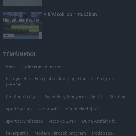
Kihívások labirintusában
TÉMÁINKBÓL
Pécs
közlekedésfejlesztés
Környezeti és Energiahatékonysági Operatív Program
(KEHOP)
építőipari cégek
Swietelsky Magyarország Kft.
Strabag
sportcsarnok
szennyvíz
műemlékfelújítás
sportberuházások
vizes vb 2017
Duna Aszfalt Kft.
kerékpárút
Modern városok program
irodaházak