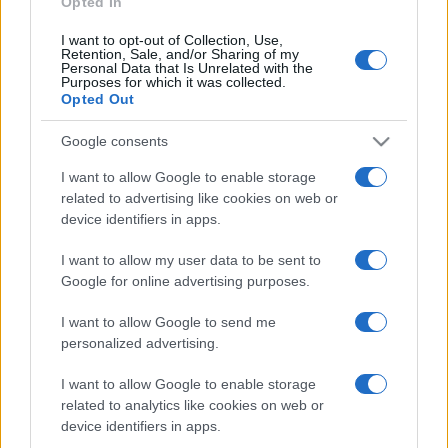
Opted In
I want to opt-out of Collection, Use,
Retention, Sale, and/or Sharing of my
HÍRDETÉS
Personal Data that Is Unrelated with the
Purposes for which it was collected.
Opted Out
HÍRDETÉS
Google consents
I want to allow Google to enable storage
related to advertising like cookies on web or
HÍRDETÉS
device identifiers in apps.
I want to allow my user data to be sent to
Google for online advertising purposes.
LEGOLVASOTTABB
I want to allow Google to send me
Kecskeméten is szakirányú
personalized advertising.
továbbképzésekkel erősít a Gál Ferenc
Egyetem
I want to allow Google to enable storage
related to analytics like cookies on web or
device identifiers in apps.
A közgyűlés kiáll a Dráva védelme